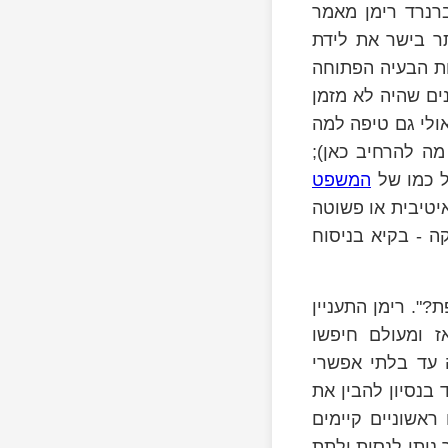
י ברנרד רימן מאמר
תר בישר את לידת
ות הבעיה הפתוחה
תר במתמטיקה - השערת רימן. לכבוד "יום ההולדת" של 150 שנים שהיה לא מזמן
ולי גם טיפה למה
מה להרחיב כאן);
ל כמו של
המשפט
איטיבית או פשוטה
ה - בקיא בניסוח
". רימן התעניין
ז ומעולם חיפשו
 עד בלתי אפשרי
בנסיון להבין את
ראשוניים קיימים
x
 ניתן לנסות ולתת