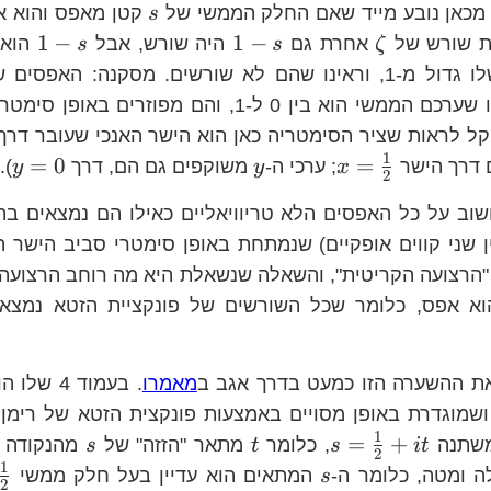
s
מכאן נובע מייד שאם החלק הממשי של
קטן מאפס והוא א
s
\zeta
1-
1-
1
−
1
−
יות שורש של
אחרת גם
היה שורש, אבל
הוא 
s
s
ζ
s
s
שהחלק הממשי שלו גדול מ-1, וראינו שהם לא שורשים. מסקנה: ה
וא בין 0 ל-1, והם מפוזרים באופן סימטרי; אם
קל לראות שציר הסימטריה כאן הוא הישר האנכי שעובר דר
1
x=\frac{1}
y
=
0
=
דרך הישר
; ערכי ה-
משוקפים גם הם, דרך
).
y
y
x
2
{2}
וב על כל האפסים הלא טריוויאליים כאילו הם נמצאים בת
ן שני קווים אופקיים) שנמתחת באופן סימטרי סביב הישר ה
 "הרצועה הקריטית", והשאלה שנשאלת היא מה רוחב הרצועה ה
א אפס, כלומר שכל השורשים של פונקציית הזטא נמצא
את ההשערה הזו כמעט בדרך אגב ב
מאמרו
. בעמוד 4
\xi\left(t\right)
שמוגדרת באופן מסויים באמצעות פונקצית הזטא של רימן;
1
s=\frac{1}
t
s
=
+
משתנה
, כלומר
מתאר "הזזה" של
מהנקודה
s
t
s
i
t
2
{2}+it
1
s
ה ומטה, כלומר ה-
המתאים הוא עדיין בעל חלק ממשי
s
2