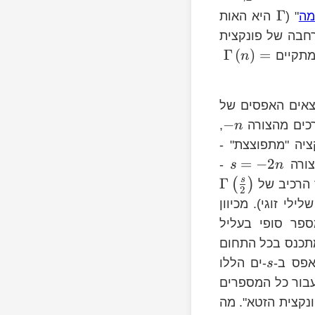
Γ
מה
" (
היא האות
הרחבה של פונקצית
Γ
(
)
=
מתקיים
n
מצאים האפסים של
−
רכים מהצורה
,
n
ציה "מתפוצצת" -
=
−
2
צורה
-
s
n
s
Γ
(
)
הרכיב של
2
לי זוגי). מכיוון
פר סופי בעליל
החלק הממשי שלהם הוא גדול מ-1 מתכנס בכל התחום
פס ב-
-ים הללו
s
בור כל המספרים
ונקצית הזטא". מה