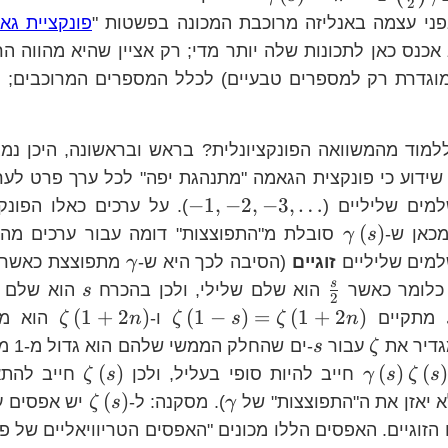
2
{2}-s}\Gamma\left(\frac{s
פני עצמה באנליזה מרוכבת המכונה בפשטות "
פונקציית גא
{2}\right)/\Gamma\left(\fr
 אכנס כאן לתכונות שלה יותר מדי; רק אציין שהיא מהווה 
{2}\right)
וגדרת רק למספרים טבעיים) לכלל המספרים המרוכבים; 
ללמוד מהמשוואה הפונקציונלית? בראש ובראשונה, היכן נ
 שידוע כי פונקצית הגאמה "מתנהגת יפה" לכל ערך פרט לע
-1,-2,-3,\dots
−
1
,
−
2
,
−
3
,
…
מים שליליים (
). על ערכים כאלו הפונק
\gamma\left(s\right)
(
)
מכאן ש-
סובלת מ"התפוצצות" דומה עבור ערכים מה
γ
s
\gamma
למים שליליים
זוגיים
(הסיבה לכך היא ש-
מתפוצצת כאשר 
γ
\frac{s}
s
s
 כלומר כאשר
הוא שלם שלילי, ולכן בהכרח
הוא שלם שלי
s
2
{2}
s=-2n
\zeta\left(1-
\zeta\
(
1
+
2
)
(
1
−
)
=
(
1
+
2
)
מתקיים
ו-
הוא מס
ζ
n
ζ
s
ζ
n
s\right)=\zeta\le
\zeta
s
גדיר את
עבור
-ים ש
s
ζ
\gamma\left(s\right)\zeta\left(s\right
\zeta\lef
(
)
(
)
(
)
חייב להיות סופי בעליל, ולכן
חייב להתא
ζ
s
γ
s
ζ
s
\gamma
\zeta\left
(
)
 יאזן את ה"התפוצצות" של
). מסקנה: ל-
יש אפסים ע
ζ
s
γ
זוגיים. האפסים הללו מכונים "האפסים הטריוויאליים של פ