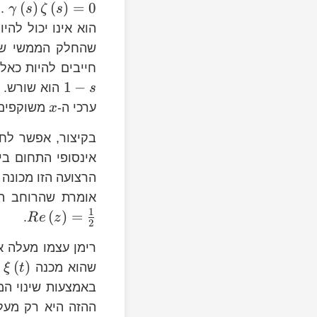
s\right)=\gamma\left(s\right)\ze
-2n
(
)
(
)
=
0
. 
γ
s
ζ
s
הוא אינו יכול לה
s
1-
חייבים להיות כאלו שערכם הממשי ה
s
\frac{1}
1
−
הוא שורש. 
s
{2}
y=0
ערכי ה-
משוקפים 
x
בקיצור, אפשר לחש
\frac{1}
אינסופי התחום בי
{2}
הרצועה הזו מכונה
Re\left(z\right)=\frac{1}
אומרת שהרוחב הו
{2}
1
(
)
=
.
R
e
z
2
רימן עצמו מעלה 
(
)
שהוא מכנה
ו
ξ
t
\frac{1}
t
באמצעות שינוי ה
{2}
\frac{1}
\xi
ההזה היא רק מעל