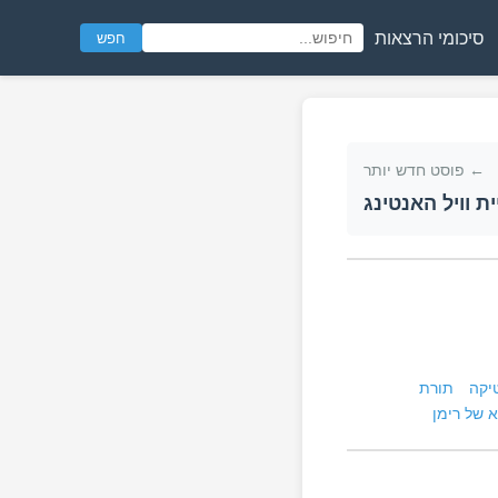
סיכומי הרצאות
חפש
← פוסט חדש יותר
ת וויל האנטינג
יקה
תורת
 של רימן