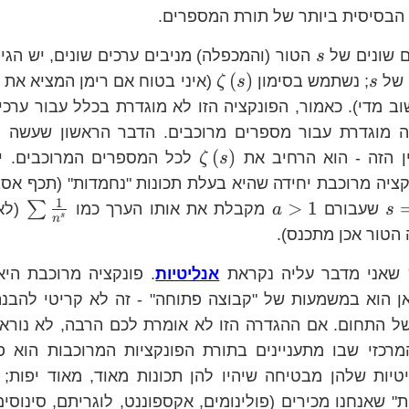
הבסיסית ביותר של תורת המספרים.
s
ם שונים של
הטור (והמכפלה) מניבים ערכים שונים, יש הגיו
s
s
\zeta\left(s\right)
(
)
 של
; נשתמש בסימון
(איני בטוח אם רימן המציא את ה
ζ
s
s
ב מדי). כאמור, הפונקציה הזו לא מוגדרת בכלל עבור ערכי
שאינה מוגדרת עבור מספרים מרוכבים. הדבר הראשון שעשה 
\zeta\left(s\right)
(
)
ן הזה - הוא הרחיב את
לכל המספרים המרוכבים. יות
ζ
s
ציה מרוכבת יחידה שהיא בעלת תכונות "נחמדות" (תכף אסב
1
s=a+bi
a>1
\s
>
1
∑
שעבורם
מקבלת את אותו הערך כמו
(לא
a
s
s
n
{n
הטור אכן מתכנס).
 שאני מדבר עליה נקראת
אנליטיות
. פונקציה מרוכבת הי
אן הוא במשמעות של "קבוצה פתוחה" - זה לא קריטי להבנ
של התחום. אם ההגדרה הזו לא אומרת לכם הרבה, לא נורא
רכזי שבו מתעניינים בתורת הפונקציות המרוכבות הוא פו
טיות שלהן מבטיחה שיהיו להן תכונות מאוד, מאוד יפות; 
ת" שאנחנו מכירים (פולינומים, אקספוננט, לוגריתם, סינוסים 