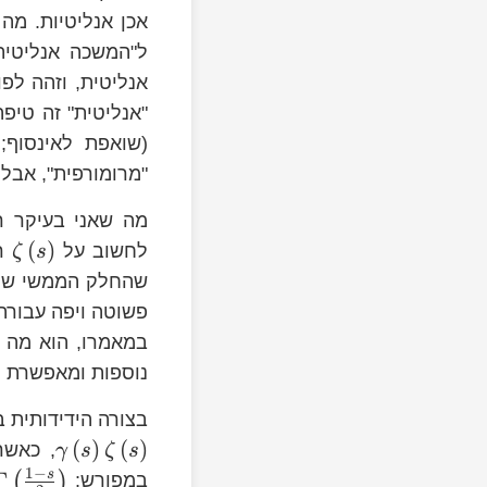
אכן אנליטיות. מה
ל"המשכה אנליטית
אנליטית, וזהה לפ
"אנליטית" זה טיפ
(שואפת לאינסוף;
"מרומורפית", אבל 
מה שאני בעיקר ר
s
(
)
לחשוב על
רק
ζ
s
פשוטה ויפה עבורה (
left(s\right)
במאמרו, הוא מה
נוספות ומאפשרת 
\zeta\left(1-
בצורה הידידותית 
s\right)=\gamma\left(s\right)\zet
(
)
(
)
, כאשר
γ
s
ζ
s
1
−
{\frac{1}
\Gamma
s
Γ
(
)
במפורש: