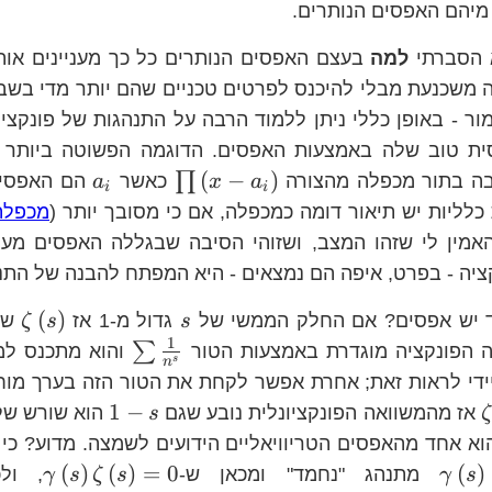
 מיהם האפסים הנותרים.
א הסברתי
למה
בעצם האפסים הנותרים כל כך מעניינים אותנו
 משכנעת מבלי להיכנס לפרטים טכניים שהם יותר מדי בשבי
גמור - באופן כללי ניתן ללמוד הרבה על התנהגות של פונקצ
סית טוב שלה באמצעות האפסים. הדוגמה הפשוטה ביותר
\prod\left(x-
a_{i}
(
−
)
∏
יבה בתור מכפלה מהצורה
כאשר
הם האפסים 
a
x
a
i
i
a_{i}\right)
כלליות יש תיאור דומה כמכפלה, אם כי מסובך יותר (
מכפלת
אמין לי שזהו המצב, ושזוהי הסיבה שבגללה האפסים מענ
יה - בפרט, איפה הם נמצאים - היא המפתח להבנה של התנה
s
\z
(
)
עוד יש אפסים? אם החלק הממשי של
גדול מ-1 אז
שו
ζ
s
s
1
\sum\frac{1
∑
 הפונקציה מוגדרת באמצעות הטור
והוא מתכנס למ
s
n
{n^{s}}
די לראות זאת; אחרת אפשר לקחת את הטור הזה בערך מוח
\zeta\left(s\right)
1-
1
−
אז מהמשוואה הפונקציונלית נובע שגם
הוא שורש ש
s
ζ
s
הוא אחד מהאפסים הטריוויאליים הידועים לשמצה. מדוע? כי
\gamma\left(s\right)
\gam
(
)
(
)
=
0
(
)
מתנהג "נחמד" ומכאן ש-
, ול
γ
s
ζ
s
γ
s