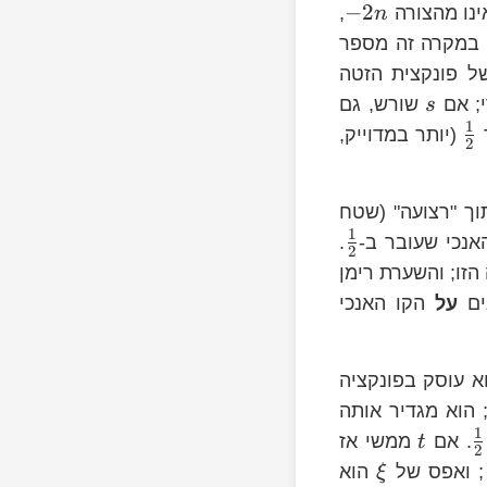
2n
−
2
ינו מהצורה
,
n
במקרה זה מספר
אפסים של פונקצית הזטה
שורש, גם
s
1
ך
(יותר במדוייק,
2
x
וך "רצועה" (שטח
1
אנכי שעובר ב-
.
2
זו; והשערת רימן
ים
על
הקו האנכי
 שלו הוא עוסק בפונקציה
 הוא מגדיר אותה
1
. אם
ממשי אז
t
2
; ואפס של
הוא
ξ