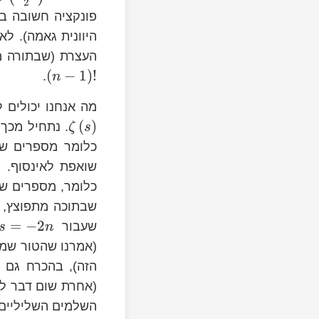
2
}
\Gamma
פונקציה חשובה ב
ac{1-s}
היוונית גאמה). לא
\Gamma\left(n\right)=\left(n-
העצרת (שבתורה מ
1\right)!
(
−
1
)
!
.
n
\zeta\left(s\right)
מה אנחנו יכולים 
-
(
)
. נתחיל מכך
ζ
s
n
כלומר מספרים של
s=-2n
שואפת לאינסוף. 
\Gamma\left(\frac{s}
כלומר, מספרים ש
{2}\right)
שבתוכה מתפוצץ,
left(1+2n\right)
=
−
2
שעבור
s
n
ft(1+2n\right)
(אמרנו שהטור שמ
)
t(s\right)
s
הזה), בהכרח גם
(s\right)
(אחרת שום דבר לא
השלמים השליליים ה