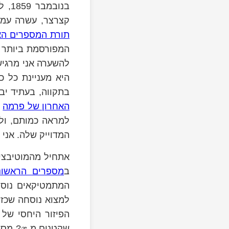
בנו
קצרצר, עשרה עמוד
תורת המספרים הא
להשערה אני מרגיש
היא מעניינת כל כ
בתקווה, בעתיד יב
האחרון של פרמה
א
למראה כמותם, ולכ
המדוייק שלה. אני 
אתחיל מהמוטיבציה
ב
מספרים הראשוני
המתמטיקאים נוסח
למצוא נוסחה שכזו
הפיזור היחסי של
שקטנים מ-
? מספ