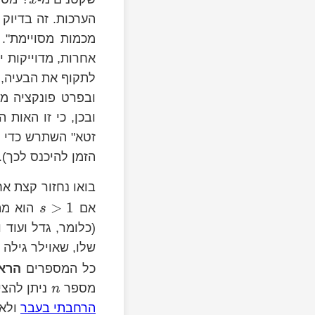
x
הערכות. זה בדיוק
מכמות מסויימת".
אחרות, מדוייקות י
לתקוף את הבעיה, 
ובפרט פונקציה מ
ובכן, כי זו האות 
זטא" השתרש כדי ל
הזמן להיכנס לכך).
m_{n=1}^{\infty}\frac{1}
בואו נחזור קצת אח
{s}}
\pi^{2}}
s\le1
>
1
אם
הוא מתכ
s
(כלומר, גדל ועוד 
n=1}^{\infty}\frac{1}
שלו, שאוילר גילה 
}=\prod_{p}\frac{1}
כל המספרים
הראש
-s}}
מספר
ניתן להצי
n
הרחבתי בעבר
ולא 