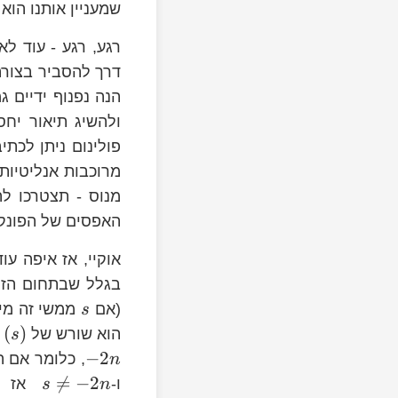
שמעניין אותנו הוא
רגע, רגע - עוד ל
דרך להסביר בצורה
הנה נפנוף ידיים 
ולהשיג תיאור יח
פולינום ניתן לכת
מרוכבות אנליטיות 
מנוס - תצטרכו לה
האפסים של הפונקצ
eta\left(s\right)
אוקיי, אז איפה 
}
בגלל שבתחום הזה
s
(אם
ממשי זה מיי
s
\zeta
s=-2n
(
)
הוא שורש של
s
\zeta\left(s\right)
−
2
, כלומר אם 
n
ma\left(s\right)\zeta\left(s\right)=0
\zeta\left(1-

=
−
2
ו-
אז
s
n