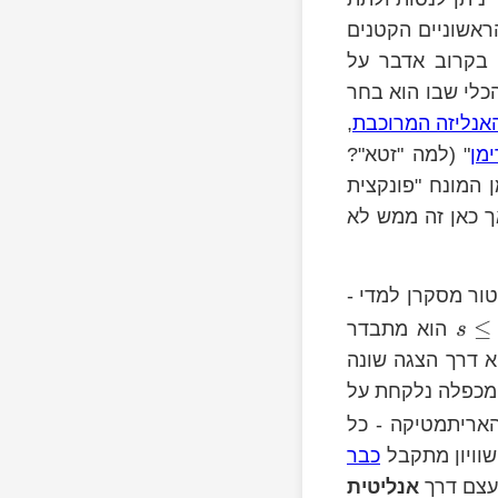
ראשוניים הקטנים
 בקרוב אדבר על
הכלי שבו הוא בחר
אנליזה המרוכבת
,
מן
" (למה "זטא"?
ן המונח "פונקצית
ך כאן זה ממש לא
טור מסקרן למדי -
s>1
≤
הוא מתבדר
s
וא דרך הצגה שונה
מכפלה נלקחת על
האריתמטיקה - כל
n
שוויון מתקבל
כבר
בעצם דרך
אנליטית