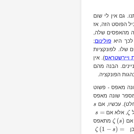
. גם אין לי שום
ל הפוסט הזה, אז
יה מהאפסים שלה,
 לכך היא
פולינום
;
שלו. לפונקציות
 ויירשטראס
). אין
יינים. הבנה מהם
גות הפונקציה.
נה מאפס - פשוט
ספר שונה מאפס
s
לט). עכשיו, אם
s
=
ל
, אלא אם
s
ζ
(
)
 אם
מתאפס
ζ
s
s\ne-
(
1
−
)
=
כן
ζ
s