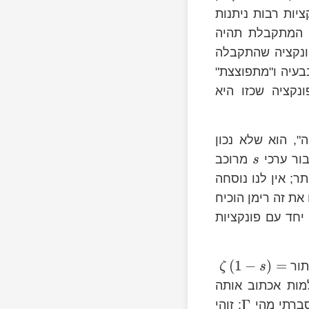
יות רבות ניתנות
ה המתקבלת תהיה
פונקציה שהתקבלה
עיה ו"מתפוצצת"
נקציה שכזו היא
", הוא שלא נכון
\
בור ערכי
מרוכב
s
מסובך יותר; אין לנו נוסחה
 את זה רימן הוכיח
יחד עם פונקציות
(
1
−
)
=
תור
ζ
s
מות אכתוב אותה
Γ
סברתי מהי
; זוהי