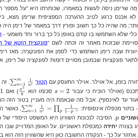
π
x
 מה שרימן ניסה לעשות במאמרו, שכותרתו היא "על מספר ה
 לא אכנס כרגע לטיב ההערכה הספציפית שרימן מצא, כי
ותר; מה שהיה כל כך חשוב ופורץ דרך במאמר של רימן היה 
כלי שלא השתמשו בו קודם באופן כל כך ברור וחד משמעי -
ה
סויימת שבזכות מאמר זה זכתה לשם "
פונקצית הזטא של רי
היוונית שבה רימן השתמש כדי לסמן את הפונקציה; מאז רימ
תאר פונקציות שבמובן מסויים דומות לפונקציה של רימן, א
∞
1
\su
∑
ורה בזמן, אל אוילר. אוילר התעסק עם
הטור
. זה 
=
1
s
n
n
{n^
2
s=2
\frac{
π
1
=
2
נס (ואוילר הוכיח כי עבור
סכומו הוא
) ואם
s
6
{6}
ועוד עד לאינסוף). אבל מה שבאמת היה מעניין בטור הזה ה
∞
1
1
\sum_{
=
∑
∏
- בתור מכפלה אינסופית:
, כאשר ה
−
=
1
1
−
s
s
n
p
n
p
{n^{s}
p
וניים
. הסיבה לנכונות השוויון היא המשפט היסודי של 
p
{1-p^{
ג בצורה
יחידה
כמכפלת ראשוניים. על האופן המדוייק שבו ה
אחזור על כך - הנקודה החשובה כאן היא שהשוויון הזה הוא 