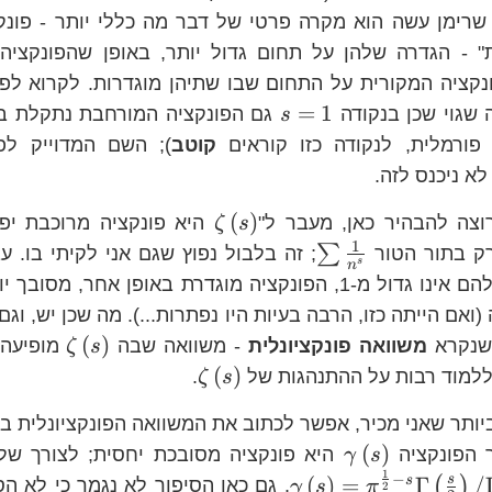
 שרימן עשה הוא מקרה פרטי של דבר מה כללי יותר - פונקצ
" - הגדרה שלהן על תחום גדול יותר, באופן שהפונקצי
ונקציה המקורית על התחום שבו שתיהן מוגדרות. לקרוא ל
s=1
=
1
ה שגוי שכן בנקודה
גם הפונקציה המורחבת נתקלת בב
s
 פורמלית, לנקודה כזו קוראים
קוטב
); השם המדוייק לפו
לא ניכנס לזה.
\zeta\left(s\right)
(
)
וצה להבהיר כאן, מעבר ל"
היא פונקציה מרוכבת יפה
ζ
s
1
zeta\left(s\right)
\sum\frac{1}
∑
 בתור הטור
; זה בלבול נפוץ שגם אני לקיתי בו. ע
s
n
{n^{s}}
שהחלק הממשי שלהם אינו גדול מ-1, הפונקציה מוגדרת באופן אחר, 
ואם הייתה כזו, הרבה בעיות היו נפתרות...). מה שכן יש, וגם
\zeta\
(
)
 שנקרא
משוואה פונקציונלית
- משוואה שבה
מופיעה 
ζ
s
\zeta\left(s\right)
(
)
ללמוד רבות על ההתנהגות של
.
ζ
s
ביותר שאני מכיר, אפשר לכתוב את המשוואה הפונקציונלית ב
\gamma\left(s\right)
(
)
 הפונקציה
היא פונקציה מסובכת יחסית; לצורך של
γ
s
1
−
\gamma\left(s\right)=\pi^
s
(
)
=
Γ
/
s
(
)
. גם כאן הסיפור לא נגמר כי לא ה
γ
s
π
2