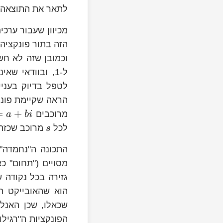
לתאר את התוצאה 
מכיוון שעבור ערכי
הזה בתור פונקציה
וכמובן שזה לא חשו
ל-1, ובוודאי 
לטפל בדיוק בעניי
הראה שקיימת פונק
um\frac{1}
=
+
מרוכבים
a
bi
^{s}}
לכל
מרוכב שכזה 
s
התכונה ה"נחמדה"
מסויים ("תחום" כ
גזירה בכל נקודה 
הוא שהאובייקט המ
שכאלו, שכן האנלי
הפונקציות ה"רגילו