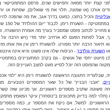
במבר 1859, לפני קצת יותר ממאה וחמישים שנים, פרסם המתמטיקא
ים אורכו (או שמונה, תלוי את מי שואלים), שפחות או יו
נליטית
והכיל בתוכו, כמעט בדרך אגב, את מה שהפכה להי
המפורסמת ביו
 מחוייב לכתוב פוסט שמסביר בערך מה אומרת ההשערה, וא
ך, אבל לפחות הפעם לא ארחיב יותר מדי (ויש הרבה על 
וא תיאור הרבה יותר מפורט. להשערת רימן אין את אותו מז
ו
השערת גולדבך
- הניסוח שלה אינו פשוט והיא אינה אינטו
ן מיעוט יחסי של אנשים - גם בקרב המתעניינים במתמטיק
מקווה שהפוסט הזה יוכל לסייע מעט למצב העניינים הזה.
, שבלעדיה התגובה הראשונה להשערת רימן היא "למי אכפת?
ים
, "אבני הבניין" של כל שאר המספרים הטבעיים. מא
ה פשוטה שתניב מספרים ראשוניים, אך מכיוון שזה קשה
 (תלוי למה בדיוק מתכוונים ב"נוסחה") עיקר המאמץ מתמקד 
x
 הראשוניים. למשל, אם ניקח את המספר
, כמה מספרים 
x
\pi\left(x\right)
(
)
ר זה מסומן ב-
וכאמור - קשה לחשב אותו במדוייק, אך