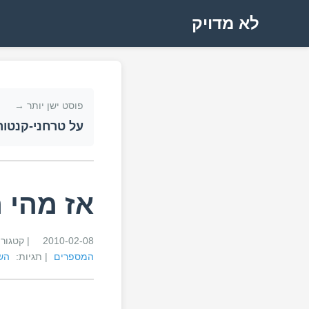
לא מדויק
פוסט ישן יותר →
על טרחני-קנטור
אז מהי 
2010-02-08
| קטגור
המספרים
| תגיות:
הש