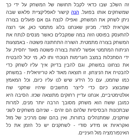
זה השלב שבו כדאי לקבל תחושה של המשחק על ידי כך
שמשחקים אותו בפועל.
הנה
קישור לאפליקציית פלאש שבה
ניתן לשחק את המשחק, ואפילו לנצח גם אם פועלים בצורה
אקראית למדי. מכיוון שאנחנו בלוג מתמטי כאן, אני רוצה
להתעסק בפוסט הזה במה שמקבלים כאשר מנסים לנתח את
המשחק בצורה מתמטית. השורה התחתונה פשוטה - באמצעות
הניתוח המתמטי אפשר לזהות בצורה פשוטה מאוד יחסית, על
ידי הסתכלות במצב הערימות הנוכחי ותו לא, מי יכול להבטיח
את נצחונו במשחק, וגם להבין בדיוק איך עליו לשחק כדי
להבטיח את הניצחון. זו תוצאה מאוד לא טריוויאלית - במשחק
כמו שחמט, עם כל הידע שיש לנו עליו כיום, וכל המאמץ
שמבוצע כיום כדי לייצר מחשבים שיהיו שחקני שח
אולטימטיביים, אנחנו עדיין רחוקים מתוצאה שכזו. הסיבה היא
כמובן ששח הוא משחק מסובך הרבה יותר מנים, למרות
שבתכונות הבסיסיות שלהם הם זהים - שניהם משחקים לשני
שחקנים, שמתנהלים בתורות, ואין בהם שום מרכיב של מזל
ואקראיות או מידע סודי - לשחקנים יש כל הזמן את כל
האינפורמציה מול העיניים.