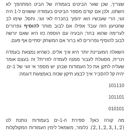
שצריך, שכן שאר הביטים בעמודה של הביט המתהפך לא
השתנו, ולכן אם קודם מספר הביטים בעמודה ששווים ל-1 היה
זוגי, הרי שעכשיו הוא יהפוך בהכרח לאי זוגי, וחסל. שימו לב
שהטיעון הזה עובד אפילו אם לבוב מותר
להוסיף
גפרורים
לערימה שהוא בחר; הבעיה עם הוספה כזו היא שאם יורשה
לבוב להוסיף גפרורים לא ברור אם המשחק יסתיים אף פעם.
השאלה המעניינת יותר היא איך אליס, כשהיא נמצאת בעמדה
וינרית, מסוגלת לעבור ממנה לעמדה לוזרית? זה בעצם אומר
שעליה לתקן את כל העמודות שבהן יש מספר אי זוגי של 1-ים.
יהיה קל להסביר איך לבצע תיקון שכזה באמצעות דוגמה:
101110
101101
010101
\l
מה קורה כאן? ספירת ה-1-ים בעמודות נותנת לנו
(
2
,
1
,
2
,
3
,
1
,
2
)
. כלומר, משמאל לימין העמודות המקולקלות