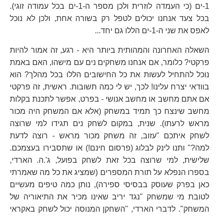
1-ים (כי העמדה לוזרית ולכן מספר ה-1-ים בכל עמודה זוגי).
בכל צעד אנחנו יכולים לטפל רק בשורה אחת, ולכן לא נוכל
לאפס את שני ה-1-ים הללו גם יחד...
השאלה האחרונה והמהותית ביותר היא - רגע, זה אמור להיות
פרקטי? כלומר, אם אנחנו משחקים נים עם מישהו, האם באמת
נוכל להתחיל לעשות את כל החישובים הללו בכל מהלך? הוא
בוודאי יצרח עלינו! לכך, יש לי כמה תשובות. ראשית, זה פרקטי
אם אתם מחשב או מחשב אנושי - בפרט, אפשר לתכנת בקלות
מחשב שינצח כך תמיד במשחק (אלא אם המשחק היה מכור
מראש לרעתו). שנית, במקום לשחק נים תגידו למי שרוצה
לשחק איתכם "עזוב, זה משחק מכור מראש - רוצה לדעת
למה?" ותנו לינק לבלוג (פרסום חינם!) או שתסבירו בעצמכם.
שלישית, למי שרוצה בכל זאת לשחק בפועל, ג'.ה. הארדי,
בספרו הנפלא על תורת המספרים (שמציג את כל מה שאמרתי
כאן בפרק שעוסק בבסיסי ספירה), נותן כמה טיפים מעשיים
לטובת מי שמשחק "נגד יריב שאינו מכיר את התיאוריה של
המשחק". לדברי הארדי, "השחקן המנוסה יכול לשחק באקראי