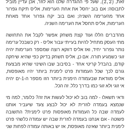
\left(2,2\right)
(
2
,
2
)
זאת,
, שעל פי ההגדרה שלנו הוא לוזר, אכן עדיין מוביל
לתבוסה: אם בוב יחסל את אחת הערימות, אליס תיקח גפרור
אחד מהערימה השניה; ואם בוב יקח גפרור אחד מאחת
הערימות, אליס תחסל את הערימה השניה.
מהדברים הללו ועוד קצת משחק אפשר לקבל את התחושה
מתי העסק מתחיל להיות בעייתי עבור אליס - רק כשבכל ערימה
נותר גפרור יחיד, ואז אליס דווקא רוצה שמספר הערימות יהיה
זוגי כשמגיע תורה. אם כן, אליס תשחק בדיוק כפי שהיא שיחקה
קודם, בהבדל קריטי אחד - בסיבוב שבו השינוי שהיא מבצעת
גורם לכך שכל העמודות פרט לימנית ביותר יהיו מאופסות,
אליס מוודאת שבעמודה הימנית ביותר הזו מספר ה-1-ים יהיה
אי זוגי ולא זוגי כמו בדרך כלל. זה הכל.
ודאי תשאלו - למה בוב לא יכול לעשות את זה? כלומר, למה מי
שנמצא בעמדה לוזרית לא יכול לבצע צעד שיעביר אותנו
לעמדה שבה כל העמודות מאופסות פרט לימנית? התשובה
פשוטה - אם אנחנו בעמדה לוזרית שבה יש עמודה כלשהי פרט
לימנית ביותר שאינה מאופסת, אז יש באותה עמודה לפחות שני