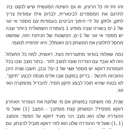
זהו זה! זה כל הרעיון, וזו גם השיטה המעשית שיש לנקוט בה:
לתרגם את המספרים לבינארית, לבדוק אילו עמודות צריך
לתקן, ולתקן על ידי היפוך הביטים בעמודות עם מספר אי זוגי
של 1-ים בשורה שבה מופיע 1 בעמודה השמאלית ביותר שבה
יש מספר אי זוגי של 1-ים. הפשטות של הניתוח הזה, שפשוט
מחסל לחלוטין את המשחק נים האומלל, היא יפהפיה לטעמי.
כמה שאלות בוודאי מתעוררות כעת. ראשית, למה כל התעלול
הזה לא עובד עם הגדרה שונה למצב לוזר - בתור מצב שבו בכל
העמודות דווקא יש מספר
זוגי
של 1-ים? ובכן, חשבו שניה היכן
ההוכחה תיכשל - בדיוק במקום שבו אליס מנסה לבצע "תיקון".
לא בטוח שהיא תוכל לבצע תיקון תמיד, להבדיל מהמקרה האי
זוגי.
שנית, מה משתנה במשחק אם מי שלוקח את הגפרור האחרון
\left(1\ri
(
1
)
דווקא מפסיד? המשחק קצת מסתבך - המצב
שעל פי
\l
ההגדרה שלנו הוא מצב וינר מעיד דווקא על הפסד; והמצב
(
1
,
1
)
שעל פי ההגדרה שלנו הוא לוזר דווקא מוביל לניצחון. עם