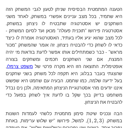
הטענה המתמטית הבסיסית שניתן לטעון לגבי המשחק הזה
היא שתמיד, בכל מצב עניינים אפשרי במשחק, לאחד משני
השחקנים יש אסטרטגיה שתבטיח לו ניצחון במשחק.
אסטרטגיה פירושו "תוכנית פעולה" מכאן ועד לסיום המשחק -
לכל מצב שהוא יגיע אליו בעתיד, האסטרטגיה אומרת לו כיצד
כדאי לו לשחק כדי להבטיח ניצחון. זה אומר שהמשחק "מכור
מראש" - כבר כשמתחילים אותו אפשר לדעת בודאות מי יהיה
המנצח, אם שני השחקנים חכמים ומשחקים בצורה
אופטימלית. התוצאה הזו היא מקרה פרטי של
משפט צרמלו
,
שהצגתי בעבר בבלוג; היא תקפה לכל משחק בשני שחקנים
בעל ידיעה שלמה, כמו שחמט. הבעיה עם שחמט היא שפשוט
איננו יודעים מהי אסטרטגיית הניצחון המתאימה, ולכן נים נבדל
משחמט בדיוק בכך שקל בו לדעת איך לשחק בפועל כדי
להבטיח את הניצחון.
הבה ונכניס שיטת סימון מתמטית כלשהי לעמדות השונות
\left(1,2,3\right)
(
1
,
2
,
3
)
במשחק.
, למשל, פירושו "יש שלוש ערימות, באחת
גפרור אחד, בשניה שני גפרורים ובשלישית שלוש". את העמדה