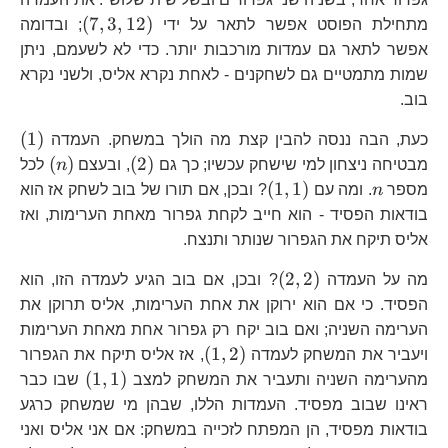
\left(7,3,
(
7
,
3
,
12
)
מתחילת הפוסט אפשר לתאר על ידי
; ובדומה
אפשר לתאר גם עמדות מורכבות יותר. כדי לא לשעמם, ניתן
שמות מתמטיים גם לשחקנים - לאחת נקרא אליס, ולשני נקרא
בוב.
\l
(
1
)
כעת, הבה ננסה להבין קצת מה הולך במשחק. העמדה
\left(2\right)
\left(
(
)
(
2
)
מבטיחה ניצחון למי שישחק עכשיו; כך גם
, ובעצם
n
לכל
n
\left(1,1\right)
(
1
,
1
)
מספר
n
. ומה עם
? ובכן, אם תורו של בוב לשחק אז הוא
בודאות הפסיד - הוא חייב לקחת גפרור מאחת הערימות, ואז
אליס תיקח את הגפרור שנותר ותנצח.
\left(2,2\right)
(
2
,
2
)
מה על העמדה
? ובכן, אם בוב הגיע לעמדה הזו, הוא
הפסיד. כי אם הוא ירוקן את אחת הערימות, אליס תרוקן את
הערימה השניה; ואם בוב יקח רק גפרור אחת מאחת הערימות
\left(1,2\right)
(
1
,
2
)
ויעביר את המשחק לעמדה
, אז אליס תיקח את הגפרור
\left(1,1\
(
1
,
1
)
מהערימה השניה ותעביר את המשחק למצב
שבו כבר
ראינו שבוב מפסיד. העמדות הללו, שבהן מי שמשחק כרגע
בודאות מפסיד, הן המפתח לזכייה במשחק: אם אני אליס ואני