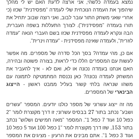
נמצא בעמדה כלשהי, אני ארצה לדעת האם יש לי מהלך
שיהפוך את העמדה הנוכחית שלי לעמדה "מפסידנית" שכזו (כי
אחרי שאני משחק התור עובר לבוב, ואני רוצה שבוב יתחיל את
תורו בעמדה "מפסידנית"). לצורך התעללות בשפה העברית,
הבה ונקרא לעמדה מפסידנית שכזו בשם העברי הנאה "עמדה
לוזרית", ולעמדה שאינה מפסידנית - "עמדה וינרית".
אם כן, מהי עמדה? בסך הכל סדרה של מספרים. מה אפשר
לעשות עם המספרים הללו כדי לראות, בצורה פשוטה ובהירה,
האם אנחנו בעמדה נכונה או לא, ואם לא - איך להעביר את
המשחק לעמדה נכונה? כאן נכנסת המתמטיקה לתמונה עם
משהו שנראה בלתי קשור בעליל ממבט ראשון -
הייצוג
הבינארי
של המספרים.
מה זה ייצוג עשרוני של מספר כולנו יודעים. המספר "עשרים
27
27
ושבע" נכתב בתור
בבסיס עשרוני; זו דרך מקוצרת לומר "2
כפול 10 ועוד 7 כפול 1". המספר "מאה חמישים ושלוש" נכתב
153
153
בתור
, שזו דרך מקוצרת לומר "1 כפול 100 ועוד 5 כפול 10
ועוד 3 כפול 1". אתם מבינים את הרעיון - מציגים את המספר