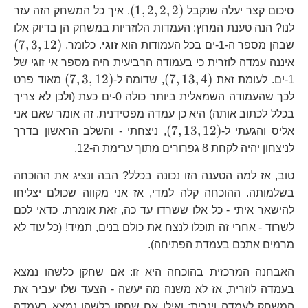
\left(1,2,2,2\right)
(
1
,
2
,
2
,
2
)
סיכום קצר יעלה שנקבל
. איך כל המשחק הזה עזר
לנו? הנה טענת המחץ: העמדות הלוזריות במשחק הן בדיוק אלו
\l
(
7
,
3
,
12
)
שבהן מספר ה-1-ים בכל העמודות הוא
זוגי
. כלומר,
איננה עמדה לוזרית כי בעמודה הרביעית היה מספר אי זוגי של
\left(7,13,4\right)
\left(7,3,1
(
7
,
3
,
12
)
(
7
,
13
,
4
)
1-ים. לעומת זאת
, שדומה ל-
מאוד פרט
לכך שהעמודה השמאלית ביותר כולה 0-ים כעת (ולכן לא צריך
בכלל לכתוב אותה) היא כן עמדה מפסידנית. זה אומר שאם אני
\left(7,13,12\right)
(
7
,
13
,
12
)
אליס והגעתי ל-
, ניצחתי - והשלב הראשון בדרך
לניצחון יהיה לקחת 8 גפרורים מתוך ערימת ה-12.
טוב, אז למה הטענה הזו נכונה בכלל? הבה ונציג את ההוכחה
בשלמותה. ההוכחה קלה למדי, אז אני מקווה שכולם יצליחו
להישאר איתי - כל אלו ששרדו עד כה, זאת אומרת. כדאי לכם
לשרוד - אחרי זה תוכלו לנצח את כולם בנים, תמיד! (כל עוד לא
מרמים אתכם בעמדת הפתיחה).
האבחנה המרכזית בהוכחה היא זו: אם שחקן כלשהו נמצא
בעמדה לוזרית, אז לא משנה מה יעשה - הצעד שלו יעביר את
המשחק לעמדה וינרית; ואילו אם שחקן כלשהו נמצא בעמדה