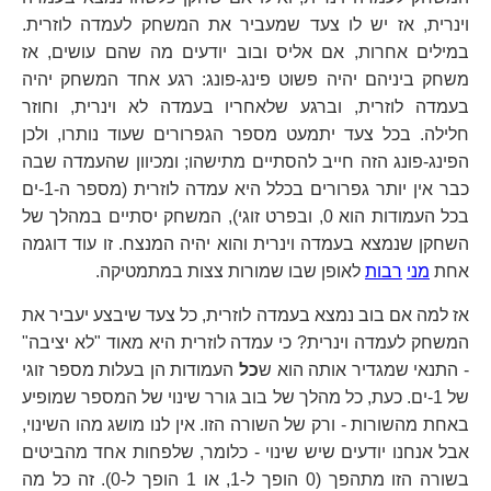
וינרית, אז יש לו צעד שמעביר את המשחק לעמדה לוזרית.
במילים אחרות, אם אליס ובוב יודעים מה שהם עושים, אז
משחק ביניהם יהיה פשוט פינג-פונג: רגע אחד המשחק יהיה
בעמדה לוזרית, וברגע שלאחריו בעמדה לא וינרית, וחוזר
חלילה. בכל צעד יתמעט מספר הגפרורים שעוד נותרו, ולכן
הפינג-פונג הזה חייב להסתיים מתישהו; ומכיוון שהעמדה שבה
כבר אין יותר גפרורים בכלל היא עמדה לוזרית (מספר ה-1-ים
בכל העמודות הוא 0, ובפרט זוגי), המשחק יסתיים במהלך של
השחקן שנמצא בעמדה וינרית והוא יהיה המנצח. זו עוד דוגמה
אחת
מני
רבות
לאופן שבו שמורות צצות במתמטיקה.
אז למה אם בוב נמצא בעמדה לוזרית, כל צעד שיבצע יעביר את
המשחק לעמדה וינרית? כי עמדה לוזרית היא מאוד "לא יציבה"
- התנאי שמגדיר אותה הוא ש
כל
העמודות הן בעלות מספר זוגי
של 1-ים. כעת, כל מהלך של בוב גורר שינוי של המספר שמופיע
באחת מהשורות - ורק של השורה הזו. אין לנו מושג מהו השינוי,
אבל אנחנו יודעים שיש שינוי - כלומר, שלפחות אחד מהביטים
בשורה הזו מתהפך (0 הופך ל-1, או 1 הופך ל-0). זה כל מה