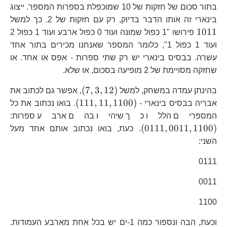
בתור סכום של חזקות של 10 שמוכפלת בספרות המספר. ייצוג
10
בינארי זה אותו הדבר בדיוק, רק עם חזקות של 2. כך למשל
1011
פירושו "1 כפול שמונה ועוד 0 כפול ארבע ועוד 1 כפול 2
ועוד 1 כפול 1", כלומר המספר שאנחנו מכירים בתור אחד
עשרה. בבסיס בינארי יש רק שתי ספרות - אפס או אחד. או
שחזקה מסויימת של 2 מופיעה בסכום, או שלא.
\left(7,3,12\right)
(
7
,
3
,
12
)
בהינתן עמדה במשחק, למשל
, אפשר גם לכתוב את
\left(111,11,1100
(
111
,
11
,
1100
)
אבריה בבסיס בינארי -
. בואו נכתוב את כל
\l
המספרים הללו כך שיהיו בהם ארבע ספרות:
(
0111
,
0011
,
1100
)
. כעת, בואו נכתוב אותם אחד מעל
השני:
0111
0011
1100
וכעת, הבה ונספור כמה 1-ים יש בכל אחת מארבע העמודות.