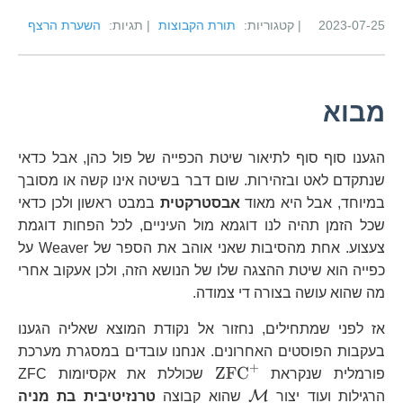
2023-07-25
| קטגוריות:
תורת הקבוצות
| תגיות:
השערת הרצף
מבוא
הגענו סוף סוף לתיאור שיטת הכפייה של פול כהן, אבל כדאי
שנתקדם לאט ובזהירות. שום דבר בשיטה אינו קשה או מסובך
במיוחד, אבל היא מאוד
אבסטרקטית
במבט ראשון ולכן כדאי
שכל הזמן תהיה לנו דוגמא מול העיניים, לכל הפחות דוגמת
צעצוע. אחת מהסיבות שאני אוהב את הספר של Weaver על
כפייה הוא שיטת ההצגה שלו של הנושא הזה, ולכן אעקוב אחרי
מה שהוא עושה בצורה די צמודה.
אז לפני שמתחילים, נחזור אל נקודת המוצא שאליה הגענו
בעקבות הפוסטים האחרונים. אנחנו עובדים במסגרת מערכת
+
\text{ZFC}^{+}
ZFC
פורמלית שנקראת
שכוללת את אקסיומות ZFC
\mathcal{M}
M
הרגילות ועוד יצור
שהוא קבוצה
טרנזיטיבית בת מניה