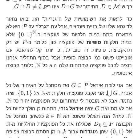
P
D\in\mathcal{M}
G
D
G\ca
∩

=
∅
∈
M
כך ש-
D
, החיתוך של
G
ו-
D
אינו ריק,
D
G
.
D\ne
כדי לראות את השימושיות של ה"גנריות" הזו, בואו נחזור
P
לדוגמא שלנו של בניית פונקציה, אבל עם מגבלה על
P
: היא לא
N
\left\{
{
0
,
1
}
מתארת סתם בניות חלקיות של פונקציה ב-
אלא
0,1\ri
P
בניות חלקיות
סופיות
של פונקציה כזו, כלומר ב-
P
יש רק
^{\ma
תת-קבוצות סופיות. זה טוב לנו, כי יותר קל להתעסק עם
אובייקט פשוט כמו קבוצה סופית; אבל בסוף התהליך אנחנו
N
\mathbb{N}
רוצים לקבל פונקציה שהתחום שלה הוא כל
, כלומר קבוצה
אינסופית.
G\subseteq
⊆
אם אני לוקח אידאל
P
G
ואז מסתכל על האיחוד של כל
P
N
\bigcup
\mathbb{N}
\left\{
{
0
,
1
}
⋃
אבריו,
G
, אני אקבל פונקציה חלקית מ-
אל
, שזה
G
0,1\ri
N
\m
נחמד, אבל לא מובטח לי שהתחום של הפונקציה יהיה כל
.
G
\
אם לעומת זאת
G
יהיה
אידאל גנרי
, התחום כן הולך להיות כל
N
N
k\in\mathbb{N}
∈
. למה? הנה תעלול פשוט: יהא
k
כלשהו; נסתכל על
N
D_{k}\subseteq
\
⊆
הקבוצה
P
D
שכוללת את כל הפונקציות החלקיות מ-
k
P
\left\{
k
{
0
,
1
}
אל
שהן
מוגדרות
עבור
k
. זו מן הסתם קבוצה צפופה