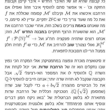
כל קבוצה שהיא זוג של האיבר החדש + איבר קיים) וקבוצת
החזקה וכו' - אי אפשר סתם להוסיף איבר וזהו! ואפילו אם
′
\mathcal{M}
\mathcal{M^{\prim
f
M
M
הרחבנו איכשהו את
וקיבלנו
קסומה שכוללת את
f
ואת כל מה שעוד צריך כדי ש-ZFC יתקיים, עדיין לא סיימנו, כי
מה שאנחנו
באמת
צריכים בשלב הזה, אחרי שכבר הרחבנו את
′
′
\mathcal{M^{\prime}}
\math
M
M
, הוא שהשערת הרצף תתקיים
במבנה החדש
הזה;
′
f^
M
′
N
:
(
)
→
P
אנחנו רוצים שתהיה פונקציה חח"ע ועל
f
′
′
′
\mathcal{M^{\pr
f^{\prime}
M
ℵ
M
, ואולי נצטרך
שוב
להרחיב את
כדי ש-
f
תהיה חלק
1
ממנו? הרי לנו תסבוכת לתפארת.
זו סיטואציה מוכרת ונפוצה במתמטיקה; אולי המקרה הכי נפוץ
שבו נתקלים הוא זה של
הרחבת שדות
. אני יכול לקחת את
Q
\mathbb{Q}
\sqrt{2
2
השדה
ולהוסיף לו את המספר האי-רציונלי
, אבל
Q
\
הקבוצה שנקבל לא תהיה שדה יותר; אנחנו חייבים להוסיף ל-
a+b\sqrt{2}
+
2
את כל הביטויים מהצורה
b
a
כדי לקבל שוב שדה
Q
\mathbb{Q}\left(\sqrt{2}\right)
2
(
)
(שמסומן
). הטכניקה הכללית של הרחבת שדות
מתוארת לא בלשון הברוטלית של "בואו ניקח המון דברים
ונוסיף אותם פנימה!!!!!" אלא בלשון אלגנטית ואבסטרקטית
יותר: אנחנו מסתכלים
חוג הפולינומים
מעל השדה, לוקחים