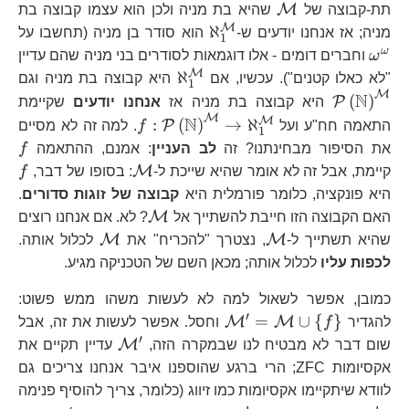
\mathcal{M}
M
תת-קבוצה של
שהיא בת מניה ולכן הוא עצמו קבוצה בת
M
\aleph_{1}^{\mathcal{M
\
ℵ
מניה; אז אנחנו יודעים ש-
הוא סודר בן מניה (תחשבו על
1
ω
ω
וחברים דומים - אלו דוגמאות לסודרים בני מניה שהם עדיין
M
\aleph_{1}^{\mathca
\m
ℵ
"לא כאלו קטנים"). עכשיו, אם
היא קבוצה בת מניה וגם
1
M
N
(
)
P
היא קבוצה בת מניה אז
אנחנו יודעים
שקיימת
M
N
f:\mathcal{P}\l
M
:
(
)
→
ℵ
P
התאמה חח"ע ועל
f
. למה זה לא מסיים
1
f
את הסיפור מבחינתנו? זה
לב העניין
: אמנם, ההתאמה
f
\mathcal{M}
f
M
קיימת, אבל זה לא אומר שהיא שייכת ל-
: בסופו של דבר,
f
היא פונקציה, כלומר פורמלית היא
קבוצה של זוגות סדורים
.
\mathcal{M}
M
האם הקבוצה הזו חייבת להשתייך אל
? לא. אם אנחנו רוצים
\mathcal{M}
\mathcal{M
M
M
שהיא תשתייך ל-
, נצטרך "להכריח" את
לכלול אותה.
לכפות עליו
לכלול אותה; מכאן השם של הטכניקה מגיע.
כמובן, אפשר לשאול למה לא לעשות משהו ממש פשוט:
′
\mathcal{M^{\prime}}=\ma
=
∪
{
}
M
M
להגדיר
f
וחסל. אפשר לעשות את זה, אבל
{ f\right\}
′
\mathcal{M^{
M
שום דבר לא מבטיח לנו שבמקרה הזה,
עדיין תקיים את
אקסיומות ZFC; הרי ברגע שהוספנו איבר אנחנו צריכים גם
לוודא שיתקיימו אקסיומות כמו זיווג (כלומר, צריך להוסיף פנימה