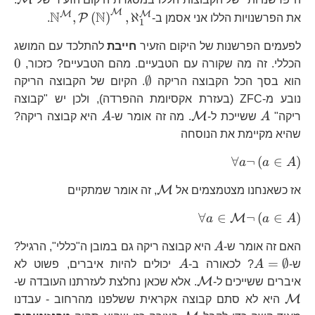
M
N
N
\mathbb
M
M
,
(
)
,
ℵ
P
את הפרשנויות הללו אני אסמן ב-
.
1
לפעמים הפרשנות של היקום הזעיר
חייבת
להתלכד עם המושג
0
0
הכללי. זה מה שקורה עם הטבעיים. מהם הטבעיים? כזכור,
\emptyset
∅
הוא בסך הכל הקבוצה הריקה
. הקיום של הקבוצה הריקה
נובע מ-ZFC (בעזרת אקסיומת ההפרדה), ולכן יש "קבוצה
A
\mathcal{M}
A
M
ריקה"
A
ששייכת ל-
. מה זה אומר ש-
A
היא קבוצה ריקה?
שהיא מקיימת את הנוסחה
\forall
∀
¬
(
∈
)
a
a
A
a\neg\left(a\in
\mathcal{M}
M
אז כשאנחנו מצטמצמים אל
, זה אומר שמתקיים
A\right)
\forall
∀
∈
¬
(
∈
)
M
a
a
A
a\in\mathcal{M}\neg\left(a\in
A
האם זה אומר ש-
A
היא קבוצה ריקה גם במובן ה"כללי", הרגיל?
A\right)
A=\emptyset
A
=
∅
ש-
A
? לכאורה ב-
A
יכולים להיות איברים, פשוט לא
\mathcal{M}
\
M
איברים ששייכים ל-
. אלא שכאן נחלצת לעזרתנו העובדה ש-
M
היא לא סתם קבוצה אקראית ששלפנו מהרחוב - עבדנו