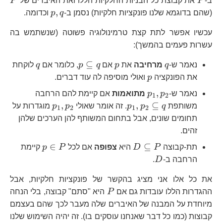
ב-
P
את קבוצת כל הבניות החלקיות הללו ואת האיברים של
P
p,q
,
(שהם בדוגמא שלנו פונקציות חלקיות) נסמן ב-
q
p
וכדומה.
עכשיו אפשר לתת קצת טרמינולוגיה פשוטה (שנשתמש בה
עשרות פעמים בהמשך):
q
p
p\subseteq
q
⊆
נאמר ש-
q
מרחיבה
את
p
אם
q
p
, כלומר אם
q
לוקחת
q
p
את הפונקציה
p
ואולי מוסיפה לה עוד דברים.
p_{1},p_{2}
,
נאמר ש-
p
p
מתואמות
אם קיימת להם הרחבה
1
2
p_{1},p_{2}\subseteq
p_{1},p_{2}
,
,
⊆
משותפת
q
p
p
. זה אומר שאולי
p
p
מוגדרות על
1
2
1
2
q
תחומים שונים, אבל בתחום המשותף להן הערכים שלהן
זהים.
D\subseteq
p\in
∈
⊆
תת-קבוצה
P
D
היא
צפופה
אם לכל
P
p
קיימת
P
P
D
הרחבה ב-
D
.
את כל אלו אני מציג בהקשר של פונקציות חלקיות, אבל
P
ההגדרות הללו עובדות גם אם
P
היא "סתם" קבוצה, בלי הנחה
מיוחדת על המבנה של האיברים שלה מעבר לכך שהם בעצמם
קבוצות (כמו כל דבר שאנחנו עוסקים בו). זה יהיה השימוש שלנו