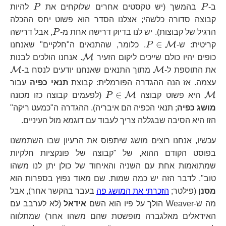
P
P
ב-
P
בהמשך (יש טקסטים אחרים שלוקחים את
P
להיות
קבוצה סדורה כלשהי; אצלנו הסדר הוא פשוט יחס ההכלה
P
הרגיל של קבוצות). יש לנו בדיוק דרישה אחת מ-
P
, אבל דרישה
P\in\mathcal{M}
∈
M
קריטית: ש-
P
. כלומר, שהתנאים ה"חלקיים" שאנחנו
\mathcal{M}
M
כופים יהיו כולם שייכים ליקום הזעיר
. אנחנו הולכים לבנות
\mathcal{M}
\
M
M
את התוספת ל-
מתוך התנאים שאנחנו יודעים לנסח ב-
\
עצמה. אז הנה ההגדרה הפורמלית: קבוצת
תנאי כפיה
עבור
P\in\mathcal{M}
∈
M
M
היא פשוט קבוצה
P
(לפעמים קבוצה כזו מכונה
מושג כפיה
; תנאי הכפיה הם איבריה). ההגדרה ה"כמעט ריקה"
הזו היא הסיבה שבגללה צריך לעבוד עם דוגמא מול העיניים.
עכשיו, אנחנו רוצים מושג שיתפוס את הרעיון שבו השתמשנו
בפוסט הקודם ההוא, של "קבוצה של פונקציות חלקיות
שמתואמות אחת עם השניה והאיחוד של כולן יתן לנו משהו
טוב". לדבר הזה יש כמה שמות. שם מאוד נפוץ בספרות הוא
מסנן
(פילטר;
הזכרתי את המושג פה
בעבר בהקשר אחר), אבל
מה ש-Weaver הולך על פיו הוא השם
אידאל
(לא לערבב עם
האידאלים מאלגברה מופשטת שהם משהו אחר) שמתלווה