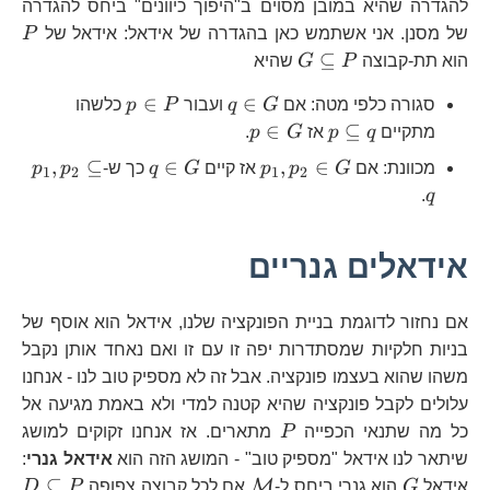
להגדרה שהיא במובן מסוים ב"היפוך כיוונים" ביחס להגדרה
P
של מסנן. אני אשתמש כאן בהגדרה של אידאל: אידאל של
P
G\subseteq
⊆
הוא תת-קבוצה
P
G
שהיא
P
q\in
p\in
∈
∈
סגורה כלפי מטה: אם
G
q
ועבור
P
p
כלשהו
G
P
p\subseteq
p\in
∈
⊆
מתקיים
q
p
אז
G
p
.
q
G
p_{1},p_{2}\in
q\in
p_{1},
,
⊆
∈
,
∈
מכוונת: אם
G
p
p
אז קיים
G
q
כך ש-
p
p
1
2
1
2
G
G
.
q
אידאלים גנריים
אם נחזור לדוגמת בניית הפונקציה שלנו, אידאל הוא אוסף של
בניות חלקיות שמסתדרות יפה זו עם זו ואם נאחד אותן נקבל
משהו שהוא בעצמו פונקציה. אבל זה לא מספיק טוב לנו - אנחנו
עלולים לקבל פונקציה שהיא קטנה למדי ולא באמת מגיעה אל
P
כל מה שתנאי הכפייה
P
מתארים. אז אנחנו זקוקים למושג
שיתאר לנו אידאל "מספיק טוב" - המושג הזה הוא
אידאל גנרי
:
G
\mathcal{M}
D\
⊆
M
אידאל
G
הוא גנרי ביחס ל-
אם לכל קבוצה צפופה
P
D