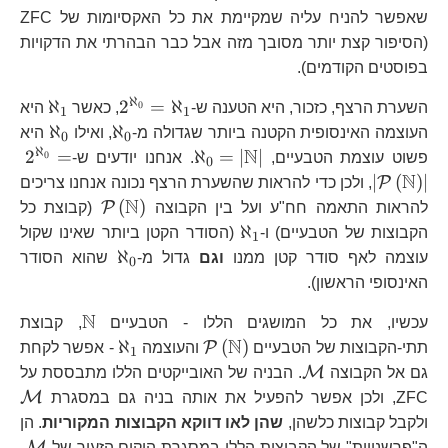
שאפשר להניח עליה שמקיימת את כל האקסיומות של ZFC
(הסיפור קצת יותר מסובך מזה אבל כבר הבהרתי את הדקויות
בפוסטים הקודמים).
ℵ
2^{\aleph_{0
\alep
ℵ
2
=
ℵ
0
השערת הרצף, כזכור, היא הטענה ש-
, כאשר
היא
1
1
\aleph_{0}
\alep
ℵ
ℵ
העוצמה האינסופית הקטנה ביותר שגדולה מ-
, ואילו
היא
0
0
ℵ
N
\aleph_{0}=\left|\ma
2^
2
=
ℵ
=
∣
∣
0
פשוט עוצמת הטבעיים,
. אנחנו יודעים ש-
0
N
∣
(
)
∣
P
, ולכן כדי להראות שהשערת הרצף נכונה אנחנו צריכים
N
\mathcal{P
(
)
P
להראות התאמה חח"ע ועל בין הקבוצה
(קבוצת כל
\aleph_{1}
ℵ
הקבוצות של הטבעיים) ו-
(הסודר הקטן ביותר שאינו שקול
1
\aleph_{0}
ℵ
עוצמה לאף סודר קטן ממנו
וגם
גדול מ-
שהוא הסודר
0
האינסופי הראשון).
N
\mathbb
עכשיו, את כל המושגים הללו - הטבעיים
, קבוצת
N
\mathcal{P}\left(\mat
\aleph_{1}
ℵ
(
)
P
תתי-הקבוצות של הטבעיים
והעוצמה
- אפשר לקחת
1
\mathcal{M}
M
גם אל הקבוצה
. הבניה של האובייקטים הללו מתבססת על
\
M
ZFC, ולכן אפשר להפעיל את אותה בניה גם במסגרת
ולקבל קבוצות כלשהן,
שהן לאו דווקא הקבוצות המקוריות
. הן
\m
M
ה"פרשנויות" של הקבוצות הללו במסגרת היקום הזעיר של
.