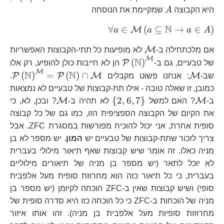
A
היא הקבוצה
A
שמקיימת את הנוסחה
N
\forall
∀
∈
(
⊆
→
∈
)
M
a
a
a
A
a\in\mathcal{M}\left(a
\mathcal{M}
M
אם מלכתחילה ב-
לא מופיעות כל תתי-הקבוצות האפשריות
a\in A\right)
M
\mathcal{P}\left(\mathbb{
N
(
)
P
של טבעיים, גם ב-
הן לא חייבות כולן להופיע, רק אלו
M
N
\mathcal{M}
N
\m
(
)
=
(
)
∩
P
P
M
M
שב-
: אנחנו פשוט מקבלים
.
כמובן, זו שאלה טובה - אילו תת-קבוצות של טבעיים לא נמצאות
\mathcal{M}
\left\{
\mathcal{M
{
2
,
6
,
7
}
M
M
ב-
? האם למשל
לא תהיה ב-
? ובכן, לא, כי
2,6,7\right\}
את הקיום של הקבוצה הספציפית הזו, כמו גם של כל קבוצה
סופית אחרת, אני יכול להוכיח מפורשות במסגרת ZFC. אבל
צריך לזכור שתת-קבוצות של טבעיים יש
המון
. יש מספר לא בן
מניה כאלו. זה אומר שיש קבוצות שאף תיאור מילולי בעברית
לא יוכל לתאר (יש מספר בן מניה של תיאורים מילוליים
בעברית, כי כל תיאור כזה הוא מחרוזת סופית מעל אלפבית
סופי) ושיש קבוצות שאין ב-ZFC הוכחה לקיומן (יש מספר בן
מניה של הוכחות ב-ZFC כי כל הוכחה כזו היא סדרה סופית של
מחרוזות סופיות מעל אלפבית בן מניה). זהו אותו איזור