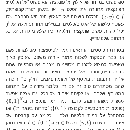
x
סוג פשוט במיוחד של אילוץ על פונקציה הוא פשוט "על הקלט
x
y
\l
הפונקציה מחזירה את הפלט
y
", או בלשון תורת-קבוצתית,
f
(
,
)
∈
f
y
x
. הכללה פשוטה של האילוץ הזה היא הרחבה שלו
f
לאוסף כלשהו של קלטים/פלטים, ובמילים אחרות: אילוץ על
f
יכול להיות פשוט
פונקציה חלקית
, כזו שלא מוגדרת על כל
התחום שלנו עדיין.
בסדרת הפוסטים הזו ראינו דוגמה לסיטואציה כזו, למרות שגם
אני כבר הספקתי לשכוח ממנה - היה משפט שעוסק באיך
שאפשר למצוא למבנים מסויימים מבנים איזומורפיים שהם
טרנזיטיביים, והבניה של פונקציית האיזומורפיזם נעשתה באמת
על ידי התבוננות באוסף של איזומורפיזמים "חלקיים", הוכחה
שהם מסתדרים טוב זה עם זה, כלומר מזדהים על התחום
המשותף שלהם, ואז לקיחת איחוד של הכל. גם אצלנו אפשר
N
\l
{
0
,
1
}
לעשות משהו דומה. לדבר, נניח, על פונקציות ב-
0,
\left\{
{
0
,
1
}
(פונקציות מהטבעיים לקבוצה
; "סדרות בינאריות") ואז
^
0,1\right\}
להסתכל על בניות חלקיות שלהן - כלומר על
קבוצות
של
N
\left(n,b\right)
n\in\mathbb{N}
b\in\left\{
∈
{
0
,
1
}
∈
(
,
)
איברים מהצורה
b
n
כש-
n
ו-
b
. בואו נסמן
0,1\right\}
P
P