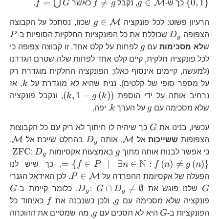
{ 
g\in\mathcal{M}
f\ne
f=\bigc
=

=
∈
{
0
,
1
}
⋃
M
כך ש-
g
, נקבל
g
f
כאשר
G
f
.
g
G
g\in\mathcal{M}
∈
M
הרעיון פשוט: לכל פונקציה
g
שכזו, נסתכל על הקבוצה
D_{g}
P
הצפופה
D
שכוללת את כל הפונקציות החלקיות הסופיות ב-
P
g
g
ש
לא מסכימות
עם
g
לפחות על קלט אחד. זו קבוצה צפופה כי
לכל פונקציה חלקית, קיים קלט אחד לפחות שלה שטרם הגדרנו
(למעשה, קיימים אינסוף כאלו; הפונקציה החלקית מוגדרת רק
k
על מספר סופי של קלטים). נניח שהיא לא מוגדרת על
k
, אז
\left(k,1-
(
,
1
−
(
)
)
נרחיב אותה על ידי הוספת
k
g
k
, ונקבל פונקציה
g\left(k\right)\
g
k
שלא מסכימה עם
g
על הערך
k
. יפה.
G
עכשיו, בנינו את
G
כך שיהיה לו חיתוך לא ריק עם כל הקבוצות
\mathcal{M}
D_{g}
\m
M
M
הצפופות
ששייכות
אל
. אותה
D
בהחלט שייכת אל
,
g
g
D_{g}=\
\t
ZFC
כי אפשר לבנות אותה מתוך
g
באמצעות אקסיומות
D
:
g
n\in\ma
N
=
{
∈
∣
∃
∈
:
(
)

=
(
)
}
n
g
n
f
n
P
f
, כך שיש לנו
g\left(n
P\in\mathcal{M
∈
M
הפעלה של אקסיומת ההפרדה על
P
. לכן האידאל הגנרי
G
G\cap
D_{g}
G
∩

=
∅
G
שלנו פוגש את
D
G
:
D
. כלומר קיימת ב-
G
g
g
D_{g}\ne\emptyset
g
f
פונקציה שלא מסכימה עם
g
, ולכן כשנבנה את
f
כאיחוד כל
G
g
הפונקציות ב-
G
היא לא תסכים עם
g
, מה שמסיים את ההוכחה