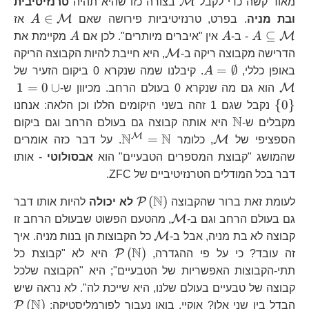
\mathcal{M}
M
מאוד קשה כדי לקבל
בצורה כזו שהיא תהיה
טרנזיטיבית
A\in
A\
∈
M
ובת מניה
. בפרט, טרנזיטיביות פירושה שאם
A
אז
A
A
⊆
M
A
- ב-
A
אין "איברים מיותרים". לכן אם
A
מקיימת את
\mathcal{M}
M
הדרישה מקבוצה ריקה ב-
, היא חייבת להיות הקבוצה הריקה
A=\emptyset
\
=
∅
באופן כללי,
A
. קיבלנו שמה שנקרא 0 ביקום הזעיר של
1=
1
=
0
∪
M
הוא גם מה שנקרא 0 בעולם הרחב. מכיוון ש-
{ 
{
0
}
נקבל שגם 1 זהה בשני היקומים הללו וכן הלאה: אנחנו
N
\mathbb{N}
מקבלים ש-
היא אותה קבוצה גם בעולם הרחב וגם ביקום
N
N
M
\mathcal{M}
\mathbb{N}^{\mat
=
M
הספציפי של
, כלומר
. על דבר כזה אומרים
שהמושג "קבוצת המספרים הטבעיים" הוא
אבסולוטי
- אותו
דבר בכל המודלים הטרנזיטיביים של ZFC.
N
\mathcal{P}\left(\ma
(
)
P
לעומת זאת ברור שהקבוצה
לא יכולה
להיות אותו דבר
\mathcal{M}
M
גם בעולם הרחב וגם ב-
, מהטעם הפשוט שבעולם הרחב זו
\mathcal{M}
M
קבוצה לא בת מניה, אבל ב-
כל הקבוצות הן בנות מניה. איך
N
\mathcal{P}\left(
(
)
P
זה עובד? כי על פי ההגדרה,
היא לא "קבוצת כל
תתי-הקבוצות האפשריות של הטבעיים"; היא "הקבוצה שלכל
קבוצה של טבעיים בעולם שלנו, היא שייכת לה". לא נראה שיש
N
\m
(
)
P
הבדל בין שני אלו? אוקיי, בואו נעבור לפורמליסטיקה: