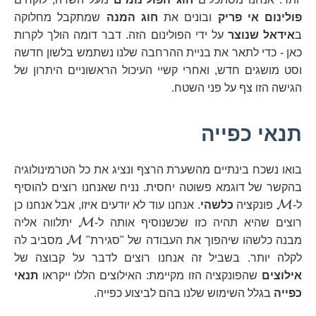
פולינום אי פריק
ובונים את
חוג המנה
שמתקבל מחלוקה
ב
אידאל שנוצר
על ידי הפולינום הזה. דבר דומה הולך לקרות
כאן - כדי לתאר את בניית ההרחבה שלנו נשתמש בלשון חדשה
וסט מושגים חדש, ואחרי קשיי העיכול הראשוניים היתרון של
הגישה הזו צף על פני השטח.
תנאי כפייה
בואו נשכח בינתיים מהשערת הרצף ונציג את כל הטרמינולוגיה
בהקשר של דוגמא פשוטה יחסית. נניח שאנחנו רוצים להוסיף
\mathcal{M}
M
ל-
פונקציה
כלשהי
. אנחנו עוד לא יודעים איזו, אבל אנחנו כן
\mathcal{M
M
רוצים שהיא תהיה כזו שכשנוסיף אותה ל-
יתלווה אליה
\mathcal{
M
מבנה כלשהו שיהפוך את העבודה של "סגירת"
מסביב לה
לקלה יותר. בשביל זה אנחנו רוצים לדבר על קבוצה של
אילוצים
שהפונקציה הזו מקיימת: האילוצים הללו ייקראו
תנאי
כפייה
בגלל השימוש שלנו בהם לביצוע כפייה.