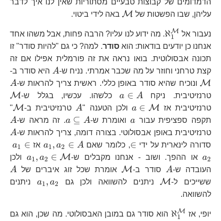
הדמדומים של קבוצות טבעיים מסתוריות שאין לנו איך לדבר
\mathcal{M}
M
עליהן, שבו הפשטות של
באה לידי ביטוי.
M
\aleph_{1}^{\mathcal{M}}
ℵ
נעבור אל
. מה ידוע לנו עליו? הרבה פחות, אבל משהו אחד
1
אנחנו כן יודעים בודאות: הוא
סודר
. למה? כי גם "להיות סודר" זו
תכונה אבסולוטית. בואו נראה את זה פורמלית אפילו אם זה
A
\
קצת טרחני וחוזר על מה שכבר אמרתי. נניח ש-
A
היא סודר ב-
A
M
ונוכיח שהיא סודר באופן כללי. ראשית צריך להראות ש-
A
a\in
\
∈
M
טרנזיטיבית. ניקח
A
a
כלשהו. עכשיו, בגלל ש-
A
a\in\mathcal{M}
A
\m
∈
M
M
טרנזיטיבית אז
a
ולכן הטענה "
A
טרנזיטיבית ב-
"
a
a\subseteq
A
⊆
תקפה ספציפית עבור
a
ואומרת ש-
A
a
. זה מראה ש-
A
A
A
טרנזיטיבית באופן אבסולוטי. בצורה דומה, צריך להראות ש-
A
\in
a_{1},a_{
a_
∈
,
∈
∈
סדורה לינארית על ידי
, כלומר שאם
A
a
a
אז
a
1
1
2
A
a_
a_{1}
,
∈
M
a
או ההפך. ושוב - אנחנו מקבלים ש-
a
a
ולכן
1
2
2
A
\mathcal{M}
A
M
העובדה ש-
A
סודר ב-
אומרת שכל זוג איברים של
A
\mathcal{M}
a_{1},a
,
M
ששייכים ל-
ניתנים להשוואה ולכן גם
a
a
ניתנים
1
2
להשוואה.
M
\aleph_{1}^{\mathcal{M}}
ℵ
יופי, אז
הוא סודר גם במובן האבסולוטי. מה שכן, הוא גם
1