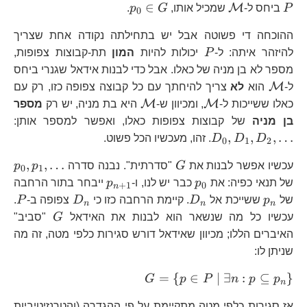
P
\mathcal{M}
p_{0}\in
∈
M
P
ביחס ל-
שמכיל אותו,
G
p
.
0
G
ההוכחה די פשוטה אבל יש בתחילתה נקודה אחת שצריך
P
להיזהר איתה: ל-
P
יכולות להיות
המון
תת-קבוצות צפופות,
מספר לא בן מניה של כאלו. אבל כדי לבנות אידאל שגנרי ביחס
\mathcal{M}
M
ל-
הוא
לא
צריך להיחתך עם כל קבוצה צפופה כזו, רק עם
\mathcal{M}
\mathcal{M}
M
M
כאלו ששייכות ל-
, ומכיוון ש-
היא בת מניה, יש רק
מספר
D_
בן מניה
של קבוצות צפופות כאלו, ואפשר למספר אותן:
,
,
,
…
D
D
D
. זהו, מעכשיו הכל פשוט.
0
1
2
G
p_
,
,
…
עכשיו אפשר לבנות את
G
"סדרתית". נבנה סדרה
p
p
0
1
p_{0}
p_{n+1}
של תנאי כפיה: את
p
כבר יש לנו, ו-
p
ייבחר בתור הרחבה
+
1
0
n
p_{n}
D_{n}
D_{n}
P
של
p
ששייכת אל
D
. קיימת הרחבה כזו כי
D
צפופה ב-
P
.
n
n
n
G
עכשיו כל מה שנשאר הוא לבנות את האידאל
G
"סביב"
האיברים הללו; מכיוון שאידאל דורש סגירות כלפי מטה, זה מה
שניתן לו:
G=\left\{
=
{
∈
∣
∃
:
⊆
}
G
p
P
n
p
p
n
p\in P\ |\
אז סגירות כלפי מטה מתקיימת על פי ההגדרה (והטרנזיטיביות