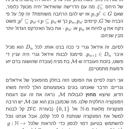
\exists
\subseteq
⊆
של היחס
n:p\subseteq
). מה עם הדרישה שהאידאל יהיה מכוון? כלומר,
′
p,p^{\prime}\in
,
∈
p_{n}\right\}
שאם
G
p
p
אז יש להם הרחבה משותפת? זה קל: על פי
G
′
G
p_{n},p_{n^{\prime}}
p\subseteq
p^{\pr
⊆
⊆
,
הבניה של
G
, קיימים
p
p
כך ש-
p
p
ו-
p
p
; פשוט
′
′
n
n
n
n
p_{n}
p_{n^{
q
p_{n}
p_{n^{\prime}}
ניקח את
q
להיות או
p
או
p
- את בעל האינדקס הגדול יותר
′
n
n
מבין שניהם.
D_{n}
לסיום, זה אידאל גנרי כי ככה בנינו אותו: לכל
D
הוא מכיל
n
p_{n+1}\in
∈
איבר
D
p
. סיימנו! לבנות אידאל גנרי היה עניין די
+
1
n
n
D_{n}
\mathcal{M}
M
פשוט, בזכות העובדה ש-
בת מניה (עובדה שהושגה בדם יזע
ודמעות מתמטיים).
אני רוצה לסיים את הפוסט הזה בחלק מהפאנץ' של אידאלים
גנריים: הדבר שאנחנו בונים באמצעותם הולך להיות משהו
\mathcal{M}
M
חדש, שיוצא
מחוץ
לגבולות
. נראה את זה עם דוגמת
\mathcal
M
הפונקציה החלקית שלנו. מה שכמובן נכון הוא שב-
יש הרבה
N
\mathbb{N}
\left\{
{
0
,
1
}
פונקציות מלאות מ-
אל
(בעזרת ZFC קל לבנות
0,1\right\}
למשל את הפונקציה שנותנת 0 לכל קלט), אבל אנחנו נוכל
N
g:
:
→
להשתמש בטיעון דמוי לכסון כדי להראות שלכל
g