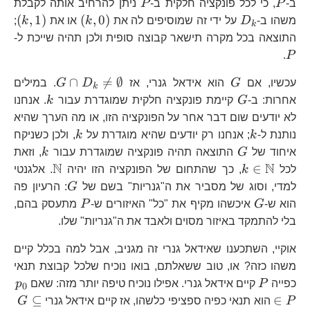
0,1\right\}
P
P
ב-
P
, כי לכל פונקציה חלקית ב-
P
ניתן להרחיב אותה לקבלת
D_{k}
\left(k,0\righ
\le
(
,
1
)
(
,
0
)
משהו ב-
D
על ידי זה שמוסיפים לה את
k
או את
k
;
k
P
התוצאה בכל מקרה תישאר קבוצה סופית ולכן תהיה שייכת ל-
.
P
G
G\cap
∩

=
∅
עכשיו, אם
G
הוא אידאל גנרי, אז
D
G
. במילים
k
D_{k}\ne
G
k
אחרות: ב-
G
קיימת פונקציה חלקית שמוגדרת עבור
k
. אנחנו
לא יודעים שום דבר אחר על הפונקציה הזו, או מה הערך שהיא
k
k
נותנת ל-
k
; אנחנו רק יודעים שהיא מוגדרת על
k
, ולכן כשניקח
G
k
איחוד של
G
התוצאה תהיה פונקציה שמוגדרת עבור
k
, וזאת
N
N
k\in\mathbb{N}
\mathb
∈
לכל
k
, כך שהתחום של הפונקציה הזו יהיה
. אלגנטי
G
למדי, וסוג של מסביר את ה"גנריות" בשם של
G
: הרעיון פה
G
P
הוא ש-
G
איכשהו מקיף את "כל" האיזורים ש-
P
מתעסק בהם,
בלי להתמקד באיזור מסוים ולאבד את ה"גנריות" שלו.
אוקיי, השתכענו שאידאל גנרי זה מגניב, אבל למה בכלל קיים
משהו כזה? או, טוב ששאלתם, בואו נוכיח שלכל קבוצת תנאי
P
p_
כפייה
P
קיים אידאל גנרי. אפילו נוכיח טיפה יותר מזה: שאם
p
0
P
G\
⊆
∈
P
הוא תנאי כפיה ספציפי כלשהו, אז קיים אידאל גנרי
G