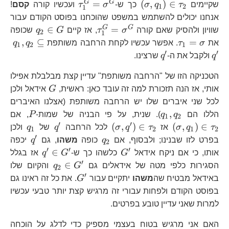
\left(\sigma,q_{1}\right)\in\ta
\tau_{1}^{G}=\
G
G
=
(
,
)
∈
שקיימים
τ
q
σ
כך ש-
σ
τ
ועכשיו קורה
קסם
!
1
2
1
אנחנו יכולים להשתמש במשפט שהוכחנו בפוסט הקודם עבור
\tau_{1}^{G}=\sigm
q_{2}\i
G
G
∈
=
שוויון ולהסיק שאם קורה
σ
τ
, אז קיים
G
q
שכופה
2
1
G
\tau_{1}=\sigma
q_
,
⊆
=
את
σ
τ
. אפשר עכשיו לקחת הרחבה משותפת
q
q
1
2
1
q^
′
′
q^{\prime}
q
ולקבל את ה-
q
שרצינו.
הטכניקה הזו של "הרחבה משותפת" עדיין קצת מבלבלת אפילו
G
אותי, אז הנה תזכורת למה זה עובד כאן: ראשית,
G
אידאל ולכן
לכל שני איברים שלו יש הרחבה משותפת (אצלנו האיברים
q_{1},q_{2}
P
\l
,
הללו הם
q
q
). שנית, על פי הבניה של שמות-
P
, אם
1
2
′
′
\left(\sigma,q^{\prime}\
q^{\prime}
q_{1}
(
,
)
∈
(
,
)
∈
τ
q
σ
אז
τ
q
σ
לכל הרחבה
q
של
q
ולכן
1
2
1
2
′
q_{2}
q^{\pr
בפרט לזו שבנינו; ולבסוף, אם
q
כופה
משהו
, גם
q
יכפה
2
′
′
′
G^{\prime}
q^{\prim
∈
אותו, כי אם ניקח אידאל
G
כלשהו כך ש-
G
q
אז בגלל
G^{\prim
′
q_{2}\in
∈
הסגירות כלפי מטה של אידאלים גם
G
q
והקיום שלו
2
G^{\prime}
′
G^{\prime}
באידאל מבטיח שה
משהו
יתקיים עבור
G
. את כל זה ראינו גם
בפוסט הקודם ולפחות עבורי זה מרגיש קצת יותר טבעי עכשיו
למרות שאני עדיין טובע בפרטים.
האם אני מרגיש בטוח בעצמי מספיק כדי לדלג על הוכחה