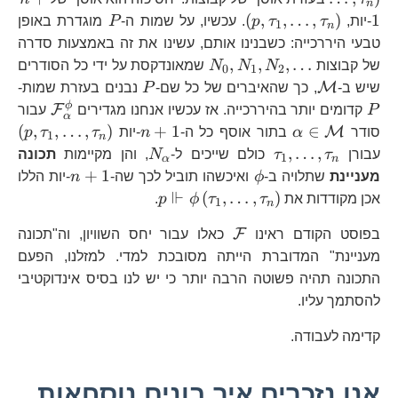
n
\left(p,\tau_{1},\ldots,\tau_{n}
P
(
,
,
…
,
)
1
-יות,
τ
τ
p
. עכשיו, על שמות ה-
P
מוגדרת באופן
1
n
טבעי היררכייה: כשבנינו אותם, עשינו את זה באמצעות סדרה
N_{0},N_{1},N_{2},\ldots
,
,
,
…
של קבוצות
N
N
N
שמאונדקסת על ידי כל הסודרים
0
1
2
\mathcal{M}
P
P
M
שיש ב-
, כך שהאיברים של כל שם-
P
נבנים בעזרת שמות-
\math
ϕ
F
P
קדומים יותר בהיררכייה. אז עכשיו אנחנו מגדירים
עבור
α
\alpha\in\mathcal{M}
n+1
\l
(
,
,
…
,
)
+
1
∈
M
סודר
α
בתור אוסף כל ה-
n
-יות
τ
τ
p
1
n
\tau_{1},\ldots,\tau_{n}
N_{\alpha}
,
…
,
עבורן
τ
τ
כולם שייכים ל-
N
, והן מקיימות
תכונה
1
α
n
\phi
n+1
+
1
מעניינת
שתלויה ב-
ϕ
ואיכשהו תוביל לכך שה-
n
-יות הללו
⊩
p\Vdash\phi\left(\t
(
,
…
,
)
אכן מקודדות את
τ
τ
ϕ
p
.
1
n
\mathcal{F}
F
בפוסט הקודם ראינו
כאלו עבור יחס השוויון, וה"תכונה
מעניינת" המדוברת הייתה מסובכת למדי. למזלנו, הפעם
התכונה תהיה פשוטה הרבה יותר כי יש לנו בסיס אינדוקטיבי
להסתמך עליו.
קדימה לעבודה.
אנו נזכרים איך בונים נוסחאות