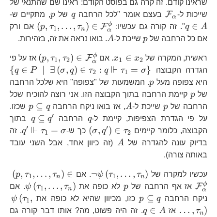
שראינו קודם. זה קרה גם בפוסט הקודם: ראינו שם שהתנאי של
\mathcal{F}_{\alpha}
q
p
q\
F
שייכות ל-
בעצם אומר "לכל הרחבה
q
של
p
, מתקיים ש-
α
A
\left(p,
ϕ
(
,
,
…
,
)
∈
∈
F
A
q
". זה קורה גם עכשיו:
τ
τ
p
אם ורק
1
n
α
p
A
אם כל הרחבה של
p
שייכת ל-
A
. בואו נראה את זה, בזהירות.
x_{1}\in
\left(p,
ϕ
(
,
,
)
∈
∈
F
ראשית, המקרה של
x
x
. אם
τ
τ
p
אז על פי
1
2
1
2
α
x_{2}
⊩
{
∈
∣
∃
(
,
)
∈
:
=
}
הגדרה הקבוצה
σ
τ
q
τ
q
σ
P
q
2
1
\e
p
היא צפופה מעל
p
. המשמעות של "צפופה" היא שלכל הרחבה
p
של
p
קיימת הרחבה בתוך הקבוצה הזו. אני רוצה להוכיח שכל
p
A
p\subs
⊆
הרחבה של
p
שייכת ל-
A
, אז בואו ניקח הרחבה
q
p
שכזו.
q
′
q
q\subse
⊆
על פי הגדרת הצפיפות, קיימת ל-
q
הרחבה
q
q
בתוך
q^{\pr
′
′
⊩
\left(\sigma,q^{\pri
q^{\
=
(
,
)
∈
הקבוצה, כלומר קיימים
τ
q
σ
כך ש-
σ
τ
q
. זה
1
2
A
בדיוק עונה להגדרה של
A
(זה כיוון אחד, אבל השני עובד
באותה צורה).
\neg\psi\left(\tau_{1
\l
(
,
,
…
,
)
∈
¬
(
,
…
,
)
עכשיו למקרה של
τ
τ
ψ
. אם
τ
τ
p
1
1
n
n
p
\psi\l
ϕ
(
,
…
,
)
F
אז אף הרחבה של
p
לא כופה את
τ
τ
ψ
. אם
1
n
α
p\subseteq
\p
(
,
⊆
ניקח הרחבה
q
p
כזו, מכיוון שהיא לא כופה את
τ
ψ
1
q
q\in
∈
…
,
)
τ
אז
A
q
. זה היה פשוט, מה? אותו דבר קורה גם
n