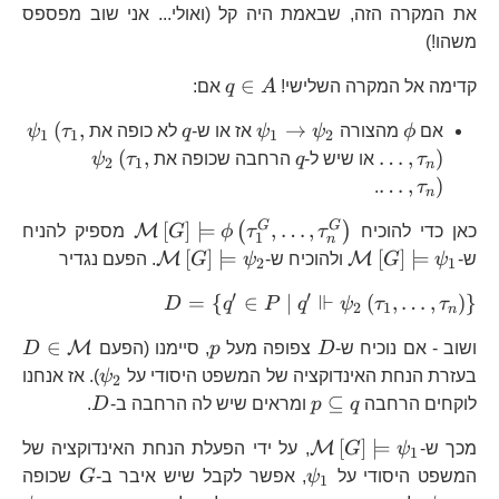
את המקרה הזה, שבאמת היה קל (ואולי... אני שוב מפספס
משהו!)
q\in
∈
קדימה אל המקרה השלישי!
A
q
אם:
A
\phi
\psi_{1}\to\psi_{2}
q
\psi_{
(
,
→
אם
ϕ
מהצורה
ψ
ψ
אז או ש-
q
לא כופה את
τ
ψ
1
1
1
2
q
\psi_{2}\lef
(
,
…
,
)
τ
או שיש ל-
q
הרחבה שכופה את
τ
ψ
2
1
n
…
,
)
.
τ
n
\mathcal{M}\l
G
G
[
]
⊨
,
…
,
(
)
M
כאן כדי להוכיח
τ
τ
ϕ
G
מספיק להניח
1
n
\mathcal{M}\left[G\right]\models\p
\mathcal{M}\lef
[
]
⊨
[
]
⊨
M
M
ש-
ψ
G
ולהוכיח ש-
ψ
G
. הפעם נגדיר
2
1
′
′
⊩
D=\lef
=
{
∈
∣
(
,
…
,
)
}
D
q
P
q
ψ
τ
τ
2
1
n
q^{\prime}\Vdash
D
p
D
∈
M
ושוב - אם נוכיח ש-
D
צפופה מעל
p
, סיימנו (הפעם
D
\psi_{2}
בעזרת הנחת האינדוקציה של המשפט היסודי על
ψ
). אז אנחנו
2
p\subseteq
D
⊆
לוקחים הרחבה
q
p
ומראים שיש לה הרחבה ב-
D
.
q
\mathcal{M}\left[G\right]\mode
[
]
⊨
M
מכך ש-
ψ
G
, על ידי הפעלת הנחת האינדוקציה של
1
\psi_{1}
G
המשפט היסודי על
ψ
, אפשר לקבל שיש איבר ב-
G
שכופה
1