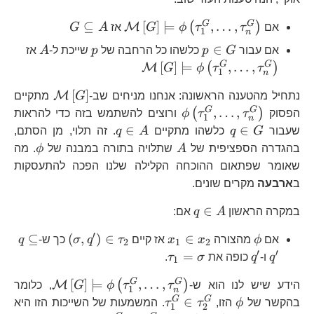
\mathcal{M}\left[G\rig
G\subseteq
G
G
⊆
[
]
⊨
,
…
,
(
)
M
אם
τ
τ
ϕ
G
אז
A
G
1
n
A
p\in
p
A
\mathca
∈
אם עבור
G
p
כלשהו כל הרחבה של
p
שייכת ל-
A
אז
G
G
G
[
]
⊨
,
…
,
(
)
M
G
ϕ
τ
τ
1
n
\mathcal
[
]
M
נתחיל מהטענה הראשונה: אנחנו מניחים שב-
G
מתקיים
\phi\left(\tau_{1}^{G},\ldot
G
G
,
…
,
(
)
הפסוק
τ
τ
ϕ
ורוצים להשתמש בזה כדי להראות
1
n
q\in
q\in
∈
∈
שעבור
G
q
כלשהו מתקיים
A
q
. זה תלוי, מן הסתם,
G
A
A
\phi
בהגדרה הספציפית של
A
שתלויה בתורה במבנה של
ϕ
. מה
שאומר שפתאום ההוכחה הקלילה שלנו הפכה להתעסקות
ב
ארבעה
מקרים שונים.
q\in
∈
במקרה הראשון
A
q
אם:
A
′
\phi
x_{1}\in
\left(\sigma,q
q\sub
⊆
(
,
)
∈
∈
אם
ϕ
מהצורה
x
x
אז קיים
τ
q
σ
כך ש-
q
2
1
2
x_{2}
q^{\p
′
′
q^{\prime}
\tau_{1}=\sigma
=
q
ו-
q
כופה את
σ
τ
.
1
\mathcal
G
G
[
]
⊨
,
…
,
(
)
M
הידע שיש לנו הוא ש-
τ
τ
ϕ
G
, כלומר
1
n
\phi
\tau_{1}^{G}\in\tau_{2}
G
G
∈
בהקשר של
ϕ
הזו,
τ
τ
. המשמעות של השייכות הזו היא
1
2