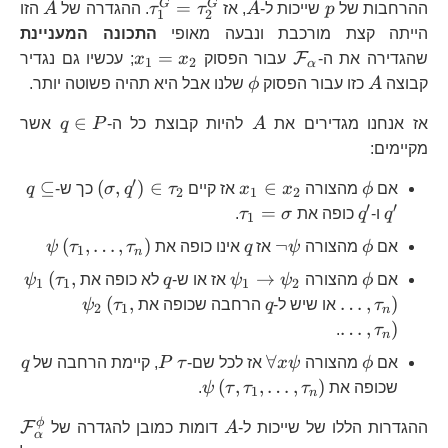
A
G
p
A
\tau_{1}^{G}=\
A
G
G
=
ההרחבות של
p
שייכות ל-
A
, אז
τ
τ
. ההגדרה של
A
הזו
1
2
הייתה קצת מורכבת ונבעה מאופי
התכונה המעניינת
\mathcal{F}_{\alpha}
x_{1}=x_{2}
=
F
שהגדירה את ה-
עבור הפסוק
x
x
; עכשיו גם נגדיר
1
2
α
A
\phi
קבוצה
A
כזו עבור הפסוק
ϕ
שלנו אבל היא תהיה פשוטה יותר.
A
q\in
∈
אז אנחנו מגדירים את
A
להיות קבוצת כל ה-
P
q
אשר
P
מקיימים:
′
\phi
x_{1}\in
\left(\sigma,q
q\sub
⊆
(
,
)
∈
∈
אם
ϕ
מהצורה
x
x
אז קיים
τ
q
σ
כך ש-
q
2
1
2
x_{2}
q^{\p
′
′
q^{\prime}
\tau_{1}=\sigma
=
q
ו-
q
כופה את
σ
τ
.
1
\phi
\neg\psi
q
\psi\lef
(
,
…
,
)
¬
אם
ϕ
מהצורה
ψ
אז
q
אינו כופה את
τ
τ
ψ
1
n
\phi
\psi_{1}\to\psi_{2}
q
\psi_{
(
,
→
אם
ϕ
מהצורה
ψ
ψ
אז או ש-
q
לא כופה את
τ
ψ
1
1
1
2
q
\psi_{2}\lef
(
,
…
,
)
τ
או שיש ל-
q
הרחבה שכופה את
τ
ψ
2
1
n
…
,
)
.
τ
n
\phi
\forall
\tau
P
q
∀
אם
ϕ
מהצורה
ψ
x
אז לכל שם-
τ
P
, קיימת הרחבה של
q
x\psi
\psi\left(\tau,\tau_{1},\ld
(
,
,
…
,
)
שכופה את
τ
τ
τ
ψ
.
1
n
A
\m
ϕ
F
ההגדרות הללו של שייכות ל-
A
דומות כמובן להגדרה של
α