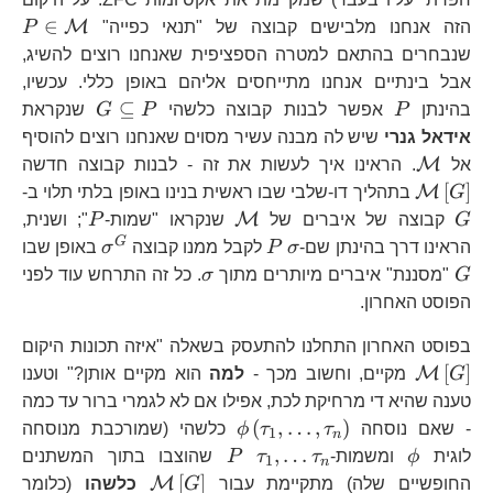
P
∈
M
הזה אנחנו מלבישים קבוצה של "תנאי כפייה"
P
שנבחרים בהתאם למטרה הספציפית שאנחנו רוצים להשיג,
אבל בינתיים אנחנו מתייחסים אליהם באופן כללי. עכשיו,
P
G\subsete
⊆
בהינתן
P
אפשר לבנות קבוצה כלשהי
P
G
שנקראת
P
אידאל גנרי
שיש לה מבנה עשיר מסוים שאנחנו רוצים להוסיף
\mathcal{M}
\m
M
אל
. הראינו איך לעשות את זה - לבנות קבוצה חדשה
G
[
]
M
G
בתהליך דו-שלבי שבו ראשית בנינו באופן בלתי תלוי ב-
\mathcal{M}
P
M
G
קבוצה של איברים של
שנקראו "שמות-
P
"; ושנית,
\sigma
P
\sigma^{
G
הראינו דרך בהינתן שם-
σ
P
לקבל ממנו קבוצה
σ
באופן שבו
G
\sigma
G
"מסננת" איברים מיותרים מתוך
σ
. כל זה התרחש עוד לפני
הפוסט האחרון.
\m
בפוסט האחרון התחלנו להתעסק בשאלה "איזה תכונות היקום
[
]
M
G
מקיים, וחשוב מכך -
למה
הוא מקיים אותן?" וטענו
טענה שהיא די מרחיקת לכת, אפילו אם לא לגמרי ברור עד כמה
\phi\left(\tau_{1},\ldot
(
,
…
,
)
- שאם נוסחה
τ
τ
ϕ
כלשהי (שמורכבת מנוסחה
1
n
\phi
\tau_{1},\ldots\tau_{n}
P
,
…
לוגית
ϕ
ומשמות-
τ
τ
P
שהוצבו בתוך המשתנים
1
n
\mathcal{M}\lef
\p
[
]
M
החופשיים שלה) מתקיימת עבור
G
כלשהו
(כלומר