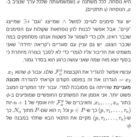
x\
x
x
היא נוסחה, לכל משתנה
x
(שמשמעותה שלכל ערך שנציב ב-
\psi
x
, הנוסחה
ψ
תתקיים).
\wedge
\exists
∃
∧
יש עוד סימנים לוגיים: למשל
שמייצג "וגם" ו-
שמייצג
"קיים", אבל אפשר לבנות להן נוסחאות שקולות עם הסימנים
שכבר ראינו, ולכן כדי לשמור על פשטות אנחנו מסתפקים במה
שכבר הצגנו. יש גם עניין עם סוגריים ו"קריאה יחידה" שאני
משמיט את הדיבור עליו לגמרי כדי לא לסבך בצורה מיותרת כי
בסוף יוצא מזה שמה שאני עושה כרגע הוא בסדר גמור.
\mathcal{F}_{\alph
\phi
x_
ϕ
F
עכשיו אפשר להגדיר את הקבוצות
שלנו. עבור
ϕ
שהוא
x
1
α
=
x
הגדרנו את זה בפוסט הקודם וקראתי להגדרה
תכונה
2
מעניינת
שהייתה גם מסובכת למדי. עבור יתר המקרים המצב
\p
פשוט יותר. אני אסמן את המשתנים החופשיים שמופיעים ב-
ϕ
x_{1},\ldots,x_{n}
\mathcal{F}_{\alph
n+1
\l
ϕ
+
1
,
…
,
F
בתור
x
x
, והאיברים של
יהיו אוסף של
n
-יות
1
n
α
p\in
\tau_{i}
P
N_{\
∈
(
,
,
…
,
)
τ
τ
p
כך ש-
P
p
וכל
τ
הוא שם-
P
מתוך
N
, כך
1
α
i
n
P
\left(p,\tau_{1},\ldots,\tau_{n}\ri
\p
(
,
,
…
,
)
ש-
τ
τ
p
מקיים את התנאי הבא שתלוי במבנה של
1
n
:
ϕ