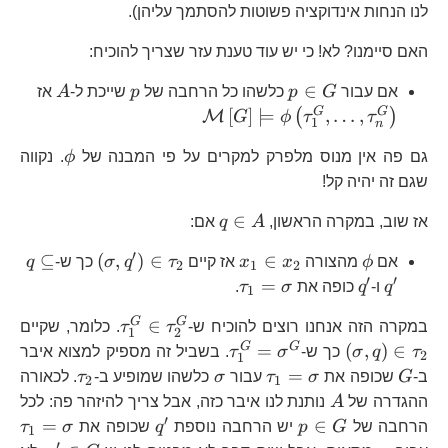
לנו הנחות אינדוקציה פשוטות להסתמך עליהן).
האם סיימנו? לא! כי יש עוד טענת עזר שצריך להוכיח:
p\in
p
A
\mathca
∈
אם עבור
G
p
כלשהו כל הרחבה של
p
שייכת ל-
A
אז
G
G
G
[
]
⊨
,
…
,
(
)
M
G
ϕ
τ
τ
1
n
\phi
גם פה אין מנוס מלפרק למקרים על פי המבנה של
ϕ
. נקווה
שגם זה יהיה קל!
q\in
∈
אז שוב, במקרה הראשון,
A
q
אם:
A
′
\phi
x_{1}\in
\left(\sigma,q
q\sub
⊆
(
,
)
∈
∈
אם
ϕ
מהצורה
x
x
אז קיים
τ
q
σ
כך ש-
q
2
1
2
x_{2}
q^{\p
′
′
q^{\prime}
\tau_{1}=\sigma
=
q
ו-
q
כופה את
σ
τ
.
1
\tau_{1}^{G
\l
G
G
∈
במקרה הזה אנחנו רוצים להוכיח ש-
τ
τ
. כלומר, שקיים
1
2
\tau_{1}^{G}=\sigma^{
G
G
=
(
,
)
∈
τ
q
σ
כך ש-
σ
τ
. בשביל זה מספיק למצוא איבר
2
1
G
\tau_{1}=\sigma
\sigma
\tau_{2
=
ב-
G
שכופה את
σ
τ
עבור
σ
כלשהו שמופיע ב-
τ
. לכאורה
2
1
A
ההגדרה של
A
נותנת לנו איבר כזה, אבל צריך להיזהר פה: לכל
′
p\in
q^{\prime}
\
=
∈
הרחבה של
G
p
יש הרחבה נוספת
q
שכופה את
σ
τ
1
′