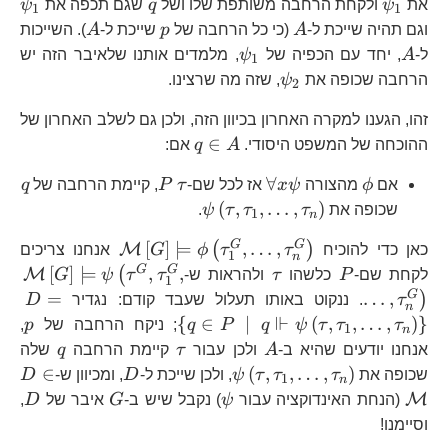
\psi_{1}
q
\p
את
ψ
ולקחת הרחבה משותפת שלו ושל
q
שגם תכפה את
ψ
1
1
A
p
A
וגם תהיה שייכת ל-
A
(כי כל הרחבה של
p
שייכת ל-
A
). השייכות
A
\psi_{1}
ל-
A
, יחד עם הכפיה של
ψ
, מלמדים אותנו שלאיבר הזה יש
1
\psi_{2}
הרחבה שכופה את
ψ
, שזה מה שרצינו.
2
זהו, הגענו למקרה האחרון בכיוון הזה, ולכן גם לשלב האחרון של
q\in
∈
ההוכחה של המשפט היסודי.
A
q
אם:
A
\phi
\forall
\tau
P
q
∀
אם
ϕ
מהצורה
ψ
x
אז לכל שם-
τ
P
, קיימת הרחבה של
q
x\psi
\psi\left(\tau,\tau_{1},\ld
(
,
,
…
,
)
שכופה את
τ
τ
τ
ψ
.
1
n
\mathcal{M}\
G
G
[
]
⊨
,
…
,
(
)
M
כאן כדי להוכיח
τ
τ
ϕ
G
אנחנו צריכים
1
n
P
\tau
\m
G
G
[
]
⊨
,
,
(
M
לקחת שם-
P
כלשהו
τ
ולהראות ש-
τ
τ
ψ
G
1
G
=
…
,
)
τ
. ננקוט באותו תעלול שעבד קודם: נגדיר
D
n
q\
⊩
p
{
∈
∣
(
,
,
…
,
)
}
τ
τ
τ
ψ
q
P
q
; ניקח הרחבה של
p
,
1
n
A
\tau
q
אנחנו יודעים שהיא ב-
A
ולכן עבור
τ
קיימת הרחבה
q
שלה
\psi\left(\tau,\tau_{1},\ld
D
D
∈
(
,
,
…
,
)
שכופה את
τ
τ
τ
ψ
, ולכן שייכת ל-
D
, ומכיוון ש-
D
1
n
\psi
G
D
M
(הנחת האינדוקציה עבור
ψ
) נקבל שיש ב-
G
איבר של
D
,
וסיימנו!