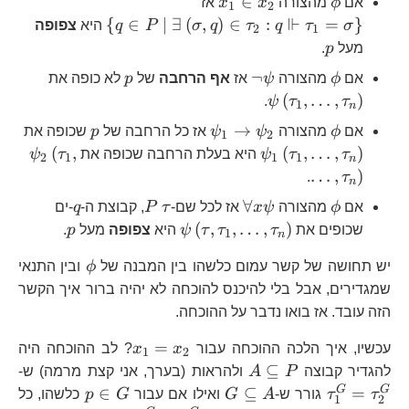
\phi
x_{1}\in
∈
אם
ϕ
מהצורה
x
x
אז
1
2
\exists\left(\sigma,q\right
x_{2}
⊩
{
∈
∣
∃
(
,
)
∈
:
=
}
σ
τ
q
τ
q
σ
P
q
היא
צפופה
2
1
p
מעל
p
.
\phi
\neg\psi
p
\psi\left
¬
אם
ϕ
מהצורה
ψ
אז
אף הרחבה
של
p
לא כופה את
(
,
…
,
)
.
ψ
τ
τ
1
n
\phi
\psi_{1}\to\psi_{2}
p
\psi_{
→
אם
ϕ
מהצורה
ψ
ψ
אז כל הרחבה של
p
שכופה את
1
2
\psi_{2
(
,
(
,
…
,
)
τ
τ
ψ
היא בעלת הרחבה שכופה את
τ
ψ
2
1
1
1
n
…
,
)
.
τ
n
\phi
\forall
\tau
P
q
∀
אם
ϕ
מהצורה
ψ
x
אז לכל שם-
τ
P
, קבוצת ה-
q
-ים
x\psi
\psi\left(\tau,\tau_{1},\l
p
(
,
,
…
,
)
שכופים את
τ
τ
τ
ψ
היא
צפופה
מעל
p
.
1
n
\phi
יש תחושה של קשר עמום כלשהו בין המבנה של
ϕ
ובין התנאי
שמגדירים, אבל בלי להיכנס להוכחה לא יהיה ברור איך הקשר
הזה עובד. אז בואו נדבר על ההוכחה.
x_{1}=x_{2}
=
עכשיו, איך הלכה ההוכחה עבור
x
x
? לב ההוכחה היה
1
2
A\subseteq
\
⊆
להגדיר קבוצה
P
A
ולהראות (בערך, אני קצת מרמה) ש-
P
G\subseteq
p\in
G
G
∈
⊆
=
τ
τ
גורר ש-
A
G
ואילו אם עבור
G
p
כלשהו, כל
1
2