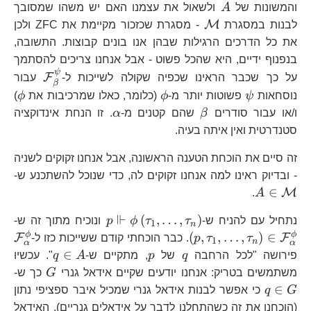
A
והמשונות של
A
ולשאול את עצמנו האם יש משהו שמסובך
\mathcal{M}
M
לבנות במסגרת
- מסגרת שכזכור מקיימת את ZFC ולכן
את כל הדרכים הרגילות שבהן אנו בונים קבוצות. התשובה,
בנפנוף ידיים, היא שהכל פשוט - אבל אנחנו צריכים להסתמך
ψ
\mathc
F
על כך שכבר הראינו שכפיה שקולה לשייכות ל-
עבור
β
\psi
\phi
\p
נוסחאות
ψ
פשוטות יותר מ-
ϕ
(כלומר, כאלו שמרכיבות את
ϕ
)
\beta
\alpha
ו/או עבור סודרים
β
שהם קטנים מ-
α
. זו הנחת אינדוקציה
סטנדרטית ואין איתה בעיה.
זה סיים את הוכחת הטענה הראשונה, אבל אנחנו זקוקים לשניה
A
- ובדיוק ראינו למה אנחנו זקוקים לה, כדי שנוכל להשתכנע ש-
∈
M
.
A
⊩
p\Vdash\phi\left(
\l
(
,
…
,
)
נתחיל עם להניח ש-
τ
τ
ϕ
p
ונוכיח מתוך זה ש-
1
n
\m
ϕ
ϕ
(
,
,
…
,
)
∈
F
F
τ
τ
p
. כבר הוכחתי קודם ששייכות כזו ל-
1
n
α
α
q
p
q\in
∈
פירושה "לכל הרחבה
q
של
p
, מתקיים ש-
A
q
". עכשיו
A
G
q\
משתמשים בטריק: אנחנו יודעים שקיים אידאל גנרי
G
כך ש-
G
∈
G
q
כי אפשר לבנות אידאל גנרי שמכיל איבר ספציפי נתון
(הוכחנו את זה כשהתחלנו לדבר על אידאלים גנריים). האידאל