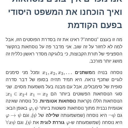
ואיך הוכחנו את המשפט היסודי
בפעם הקודמת
מה זו בעצם "נוסחה"? ראינו את זה בסדרת הפוסטים הזו, אבל
למה לא לחזור על זה שוב. אני מדבר פה על נוסחאות בהקשר
הספציפי של תורת הקבוצות, כי בלוגיקה מסדר ראשון כללית זה
מושג יותר מורכב.
x_{1},x_{2},x_{3
,
,
,
…
נוסחה בנויה מ
משתנים
x
x
x
ומכל מני סימנים
1
2
3
לוגיים שתכף נראה. היא תמיד תהיה בסופו של דבר סדרה
סופית של סימבולים, אבל עם מבנה בעל משמעות מסוים. שני
x_{1}=x_{
x_
∈
=
סוגי הנוסחאות הפשוטים ביותר הם
x
x
ו-
x
x
;
1
2
1
2
x_
הנוסחאות הללו נקראות
נוסחאות אטומיות
. כל נוסחה שאינה
\varphi,\ps
,
אטומית נבנית מתוך נוסחאות פשוטות ביותר
ψ
φ
באופן הבא:
\neg\psi
\psi
\v
→
¬
גם
ψ
היא נוסחה (שמשמעותה
שלילה
של
ψ
), וגם
ψ
φ
\varphi
\psi
\f
∀
היא נוסחה (שמשמעותה ש-
φ
גוררת לוגית
את
ψ
), וגם
ψ
x