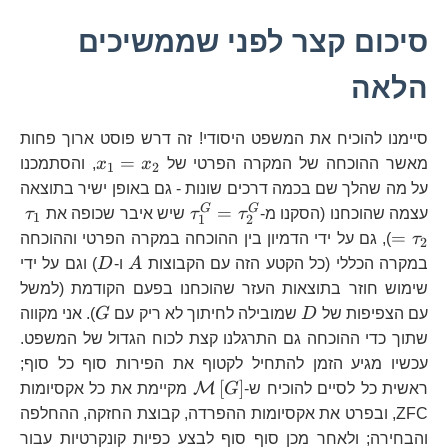
סיכום קצר לפני שממשיכים
הלאה
סיימנו להוכיח את המשפט היסודי! זה דרש פוסט ארוך פחות
x_{1}=x_{
=
מאשר ההוכחה של המקרה הפרטי של
x
x
, והסתמכנו
1
2
על מה שהלך שם בכמה דרכים שונות - גם באופן ישיר בתוצאה
\tau_{1}^{G}=\tau_
\t
G
G
=
עצמה שהוכחנו (הסקנו מ-
τ
τ
שיש איבר שכופה את
τ
1
1
2
=
τ
), גם על ידי הדמיון בין ההוכחה במקרה הפרטי וההוכחה
2
A
D
במקרה הכללי (כל הקטע הזה עם הקבוצות
A
ו-
D
) וגם על ידי
שימוש חוזר בתוצאות העזר שהוכחנו בפעם הקודמת (למשל
D
G
עם הצפיפות של
D
שמובילה לחיתוך לא ריק עם
G
). אני מקווה
שתוך כדי ההוכחה גם התרגלנו קצת לכוח הגדול של המשפט.
עכשיו מגיע הזמן להתחיל לקטוף את הפירות סוף כל סוף;
\mathcal{M}\left[G\ri
[
]
M
ראשית כל לסיים להוכיח ש-
G
מקיימת את כל אקסיומות
ZFC, ובפרט את אקסיומות ההפרדה, קבוצת החזקה, ההחלפה
והבחירה; ולאחר מכן סוף סוף לבצע כפיות קונקרטיות עבור