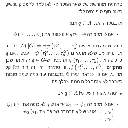
טרחנית מפורשת של שאר המקרים? לא! למה להפסיק עכשיו,
כשזה סוף סוף נהיה קל?
q\in
∈
אז במקרה השני
A
q
אם:
A
\phi
\neg\psi
q
\psi\lef
(
,
…
,
)
¬
אם
ϕ
מהצורה
ψ
אז
q
אינו כופה את
τ
τ
ψ
1
n
\mathca
G
G
[
]
⊨
¬
,
…
,
(
)
M
הידע שיש לנו הוא ש-
τ
τ
ψ
G
, כלומר
1
n
\neg\psi\lef
q
G
G
¬
,
…
,
(
)
אנחנו יודעים ש
לא מתקיים
τ
τ
ψ
. עכשיו, אם
q
1
n
\psi\left(\tau_{1},\ldots,\t
q\in
∈
(
,
…
,
)
כן
כופה את
τ
τ
ψ
אז מכיוון ש-
G
q
זה אומר ש
כן
1
n
G
\psi\left(\tau_{1}^{G},\ldo
G
G
,
…
,
(
)
מתקיים
τ
τ
ψ
, וזו סתירה. היי, זה היה קל! קל
1
n
מדי...? אם כן, כנראה יעירו לי בתגובות עוד כמה שנים טובות
כשכבר לא אזכור כלום ממה שהלך פה.
q\in
∈
קדימה למקרה השלישי!
A
q
אם:
A
\phi
\psi_{1}\to\psi_{2}
q
\psi_{
(
,
→
אם
ϕ
מהצורה
ψ
ψ
אז או ש-
q
לא כופה את
τ
ψ
1
1
1
2
q
\psi_{2}\lef
(
,
…
,
)
τ
או שיש ל-
q
הרחבה שכופה את
τ
ψ
2
1
n
…
,
)
.
τ
n