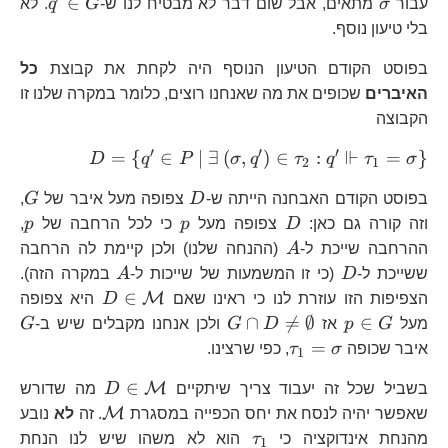
G
\sigma
q^{\p
∈
עבור
σ
מתאים, אבל שום דבר לא מבטיח לנו ש-
G
q
. לא
G
בלי טיעון נוסף.
בפוסט הקודם הטיעון הנוסף היה לקחת את קבוצת
כל
האיברים
שכופים את מה שאנחנו רוצים, כלומר במקרה שלנו זו
הקבוצה
′
′
′
⊩
D=\
=
{
∈
∣
∃
(
,
)
∈
:
=
}
D
q
P
σ
q
τ
q
τ
σ
2
1
\exists\l
D
G
בפוסט הקודם האבחנה הייתה ש-
D
צפופה מעל איבר של
G
,
D
p
p
וזה קורה גם כאן:
D
צפופה מעל
p
כי לכל הרחבה של
p
,
A
ההרחבה שייכת ל-
A
(ההנחה שלנו) ולכן קיימת לה הרחבה
D
A
ששייכת ל-
D
(כי זו המשמעות של שייכות ל-
A
במקרה הזה).
D\in\math
∈
M
הצפיפות הזו עוזרת לנו כי ראינו שאם
D
היא צפופה
p\in
G\cap
G
∩

=
∅
∈
מעל
G
p
אז
D
G
ולכן אנחנו מקבלים שיש ב-
G
G
D\ne\emptyset
\tau_{1}=\sigma
=
איבר שכופה
σ
τ
, כפי שרצינו.
1
D\in\mathc
∈
M
בשביל שכל זה יעבוד צריך שיתקיים
D
מה שדורש
\mathcal{
M
שאפשר יהיה לנסח את יחס הכפייה במסגרת
. זה
לא
נובע
\tau_{1}
מהנחת אינדוקציה כי
τ
הוא לא משהו שיש לנו הנחת
1