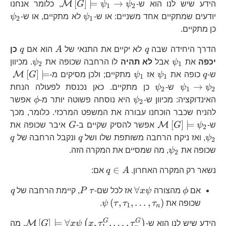
\mathcal{M}\l
[
]
⊨
→
M
הידע שיש לנו הוא ש-
ψ
ψ
G
, כלומר אנחנו
1
2
\psi_{1}
\p
יודעים שמתקיים אחד משניים: או ש-
ψ
לא מתקיים, או ש-
ψ
2
1
כן מתקיים.
q
A
q
הדרך היחידה שבה
q
לא יקיים את התנאי של
A
הוא אם
q
כן
\psi_{1}
\psi_{2
יכפה
את
ψ
אבל
לא תהיה
לו הרחבה שכופה את
ψ
. מכיוון
2
1
q
\psi_{1}
\psi_{1}
\m
[
]
⊨
M
ש-
q
כופה את
ψ
אז
ψ
מתקיים; ולכן מסיקים מ-
G
1
1
\psi_{2}
→
ψ
ψ
ש-
ψ
כן מתקיים. כאן נכנסת לפעולה הנחת
2
1
2
\psi_{2}
\phi
האינדוקציה: מכיוון ש-
ψ
היא נוסחה פשוטה יותר מ-
ϕ
אפשר
2
להניח שכבר הוכחנו עבורה את המשפט המרכזי. כלומר, מכך
\mathcal{M}\left[G\right]\models\p
G
\p
[
]
⊨
M
ש-
ψ
G
אפשר להסיק שקיים ב-
G
איבר שכופה את
2
q
q
ψ
, ואז ניקח הרחבה משותפת שלו ושל
q
ונקבל הרחבה של
q
2
\psi_{2}
שכופה את
ψ
, מה שמסיים את המקרה הזה.
2
q\in
∈
נשאר רק המקרה האחרון.
A
q
אם:
A
\phi
\forall
\tau
P
q
∀
אם
ϕ
מהצורה
ψ
x
אז לכל שם-
τ
P
, קיימת הרחבה של
q
x\psi
\psi\left(\tau,\tau_{1},\ld
(
,
,
…
,
)
שכופה את
τ
τ
τ
ψ
.
1
n
\math
G
G
[
]
⊨
∀
,
,
…
,
(
)
M
הידע שיש לנו הוא ש-
τ
τ
x
ψ
x
G
. מה