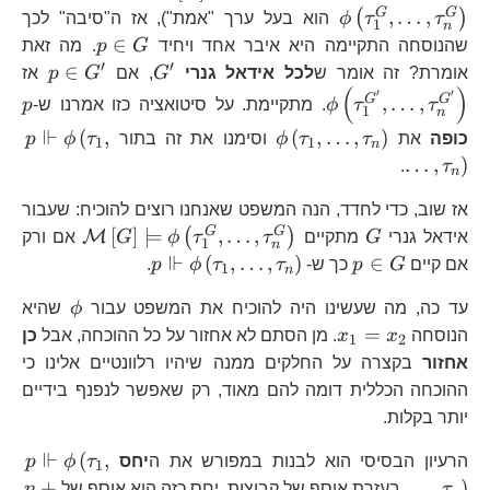
G
G
,
…
,
(
)
τ
τ
ϕ
הוא בעל ערך "אמת"), אז ה"סיבה" לכך
1
n
p\in
∈
שהנוסחה התקיימה היא איבר אחד ויחיד
G
p
. מה זאת
G
′
′
G^{\prime}
p\in
\p
∈
אומרת? זה אומר ש
לכל אידאל גנרי
G
, אם
G
p
אז
(
)
G^{\
p
′
′
G
G
,
…
,
τ
τ
ϕ
. מתקיימת. על סיטואציה כזו אמרנו ש-
p
1
n
⊩
\phi\left(\tau_{1},\ldots,\ta
p\
(
,
(
,
…
,
)
כופה
את
τ
τ
ϕ
וסימנו את זה בתור
τ
ϕ
p
1
1
n
…
,
)
.
τ
n
אז שוב, כדי לחדד, הנה המשפט שאנחנו רוצים להוכיח: שעבור
G
\mathcal
G
G
[
]
⊨
,
…
,
(
)
M
אידאל גנרי
G
מתקיים
τ
τ
ϕ
G
אם ורק
1
n
⊩
p\in
p\Vdash\phi\lef
(
,
…
,
)
∈
אם קיים
G
p
כך ש-
τ
τ
ϕ
p
.
1
n
G
\phi
עד כה, מה שעשינו היה להוכיח את המשפט עבור
ϕ
שהיא
x_{1}=x_{2}
=
הנוסחה
x
x
. מן הסתם לא אחזור על כל ההוכחה, אבל
כן
1
2
אחזור
בקצרה על החלקים ממנה שיהיו רלוונטיים אלינו כי
ההוכחה הכללית דומה להם מאוד, רק שאפשר לנפנף בידיים
יותר בקלות.
⊩
p\
(
,
הרעיון הבסיסי הוא לבנות במפורש את ה
יחס
τ
ϕ
p
1
n
+
…
,
)
τ
בעזרת אוסף של קבוצות. יחס כזה הוא אוסף של
n