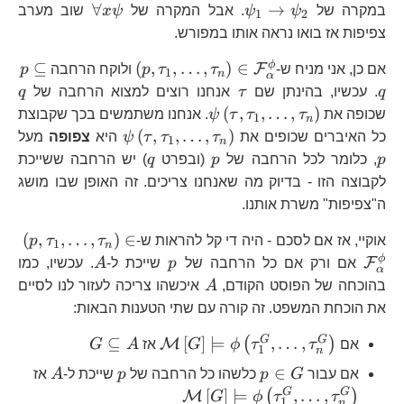
A
\psi_{1}\to\psi_{2}
\forall
∀
→
במקרה של
ψ
ψ
. אבל המקרה של
ψ
x
שוב מערב
1
2
x\psi
צפיפות אז בואו נראה אותו במפורש.
\left(p,\tau_{1}
p\
ϕ
⊆
(
,
,
…
,
)
∈
F
אם כן, אני מניח ש-
τ
τ
p
ולוקח הרחבה
p
1
n
α
q
\tau
q
q
. עכשיו, בהינתן שם
τ
אנחנו רוצים למצוא הרחבה של
q
\psi\left(\tau,\tau_{1},\ld
(
,
,
…
,
)
שכופה את
τ
τ
τ
ψ
. אנחנו משתמשים בכך שקבוצת
1
n
\psi\left(\tau,
p
(
,
,
…
,
)
כל האיברים שכופים את
τ
τ
τ
ψ
היא
צפופה
מעל
1
n
p
q
p
, כלומר לכל הרחבה של
p
(ובפרט
q
) יש הרחבה ששייכת
לקבוצה הזו - בדיוק מה שאנחנו צריכים. זה האופן שבו מושג
ה"צפיפות" משרת אותנו.
\l
(
,
,
…
,
)
∈
אוקיי, אז אם לסכם - היה די קל להראות ש-
τ
τ
p
1
n
p
A
ϕ
F
אם ורק אם כל הרחבה של
p
שייכת ל-
A
. עכשיו, כמו
α
A
בהוכחה של הפוסט הקודם,
A
איכשהו צריכה לעזור לנו לסיים
את הוכחת המשפט. זה קורה עם שתי הטענות הבאות:
\mathcal{M}\left[G\rig
G\subseteq
G
G
⊆
[
]
⊨
,
…
,
(
)
M
אם
τ
τ
ϕ
G
אז
A
G
1
n
A
p\in
p
A
\mathca
∈
אם עבור
G
p
כלשהו כל הרחבה של
p
שייכת ל-
A
אז
G
G
G
[
]
⊨
,
…
,
(
)
M
G
ϕ
τ
τ
1
n