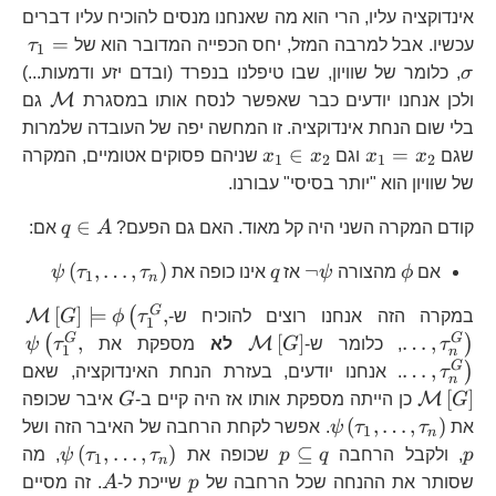
אינדוקציה עליו, הרי הוא מה שאנחנו מנסים להוכיח עליו דברים
\t
=
עכשיו. אבל למרבה המזל, יחס הכפייה המדובר הוא של
τ
1
σ
, כלומר של שוויון, שבו טיפלנו בנפרד (ובדם יזע ודמעות...)
\mat
M
ולכן אנחנו יודעים כבר שאפשר לנסח אותו במסגרת
גם
בלי שום הנחת אינדוקציה. זו המחשה יפה של העובדה שלמרות
x_{1}=x_{2}
x_{1}\in
∈
=
שגם
x
x
וגם
x
x
שניהם פסוקים אטומיים, המקרה
1
2
1
2
x_{2}
של שוויון הוא "יותר בסיסי" עבורנו.
q\in
∈
קודם המקרה השני היה קל מאוד. האם גם הפעם?
A
q
אם:
A
\phi
\neg\psi
q
\psi\lef
(
,
…
,
)
¬
אם
ϕ
מהצורה
ψ
אז
q
אינו כופה את
τ
τ
ψ
1
n
\m
G
[
]
⊨
,
(
M
במקרה הזה אנחנו רוצים להוכיח ש-
τ
ϕ
G
1
\mathcal{M}\left[G\right
\p
G
G
,
[
]
…
,
(
)
M
τ
, כלומר ש-
G
לא
מספקת את
τ
ψ
1
n
\m
G
…
,
)
τ
. אנחנו יודעים, בעזרת הנחת האינדוקציה, שאם
n
G
[
]
M
G
כן הייתה מספקת אותו אז היה קיים ב-
G
איבר שכופה
\psi\left(\tau_{1},\ldots,\tau_{n}
p
(
,
…
,
)
את
τ
τ
ψ
. אפשר לקחת הרחבה של האיבר הזה ושל
1
n
p\subseteq
\psi\l
(
,
…
,
)
⊆
p
, ולקבל הרחבה
q
p
שכופה את
τ
τ
ψ
, מה
1
n
q
p
A
שסותר את ההנחה שכל הרחבה של
p
שייכת ל-
A
. זה מסיים