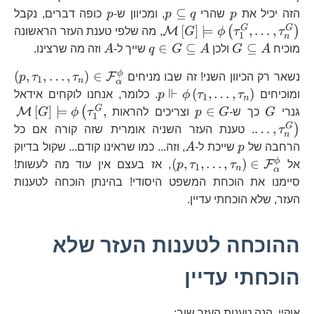
p
p\subseteq
p
\m
⊆
הזה יכיל את
p
שהרי
q
p
, ומכיוון ש-
p
כופה דברים, נקבל
q
G
G
[
]
⊨
,
…
,
(
)
M
τ
τ
ϕ
G
, מה שלפי טענת העזר הראשונה
1
n
G\subseteq
q\in
A
∈
⊆
⊆
מוכיח
A
G
ולכן
A
G
q
שייך ל-
A
וזה מה שרצינו.
A
G\subseteq
\l
ϕ
(
,
,
…
,
)
∈
F
נשאר רק הכיוון השני! זה שבו מניחים
τ
τ
p
A
1
n
α
⊩
p\Vdash\phi\left(\tau_{1}
(
,
…
,
)
ומוכיחים
τ
τ
ϕ
p
. כלומר, אנחנו לוקחים אידאל
1
n
G
p\in
\m
G
[
]
⊨
,
∈
(
M
גנרי
G
כך ש-
G
p
וצריכים להראות
τ
ϕ
G
1
G
G
…
,
)
τ
. טענת העזר השניה אומרית שזה קורה אם כל
n
p
A
הרחבה של
p
שייכת ל-
A
, וזה... כמו שראינו קודם... שקול בדיוק
\left(p,\tau_{1},\ldots,\ta
ϕ
(
,
,
…
,
)
∈
F
אל
τ
τ
p
, אז בעצם אין עוד מה לעשות!
1
n
α
סיימנו את הוכחת המשפט היסודי! בהינתן הוכחה לטענות
העזר, שלא הוכחתי עדיין.
ההוכחה לטענות העזר שלא
הוכחתי עדיין
אוקיי, הנה טענות העזר שוב: