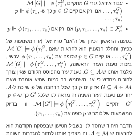
G
\mathcal{M}\
G
[
]
⊨
,
(
M
עבור אידאל גנרי
G
מתקיים
τ
ϕ
G
1
⊩
p\in
p\Vdash\
G
(
,
∈
…
,
)
τ
אם ורק אם קיים
G
p
כך ש-
τ
ϕ
p
1
n
G
…
,
)
.
τ
n
⊩
\left(p,\tau_{1},\ldots,\tau_{
p\Vdas
ϕ
(
,
…
,
)
(
,
,
…
,
)
∈
F
τ
τ
p
אם ורק אם
τ
τ
ϕ
p
1
1
n
n
α
בטענה הראשון הכיוון של ה"אם" טריוויאלי (זו המשמעות של
\m
G
[
]
⊨
,
(
M
כפיה) והחלק המעניין הוא להראות שאם
τ
ϕ
G
1
p\in
\phi\lef
G
(
,
…
,
)
∈
…
,
)
τ
אז קיים
G
p
שכופה את
τ
τ
ϕ
. עכשיו,
1
n
n
G
\m
G
G
[
]
⊨
,
…
,
(
)
M
בזכות טענת העזר הראשונה,
τ
τ
ϕ
G
1
n
G\subseteq
⊆
מלמד אותנו ש-
A
G
. טענת עזר מהפוסט הקודם שאין צורך
A
G\
להוכיח מחדש כי אני משתמש בה כמות שהיא אומרת שאם
A
p
p
A
⊆
∈
M
A
G
אז קיים
p
כך שכל הרחבה של
p
שייכת ל-
A
.
′
G^{\prime
p\
∈
יחד עם טענת העזר השניה זה מראה לנו שלכל
G
כך ש-
p
(
)
G^
\mathcal{M}\
′
′
′
′
G
G
[
]
⊨
,
…
,
M
G
יתקיים
τ
τ
ϕ
G
, וזו בדיוק
1
n
p
\left(\tau_{1
(
,
…
,
)
המשמעות של לומר ש-
p
כופה את
τ
τ
.
1
n
הדבר היחיד שחסר לנו בשביל הטיעון שבפסקה הקודמת הוא
A\in\mathcal{M}
∈
M
להראות ש-
A
. זה מצריך אותנו לחזור להגדרות השונות