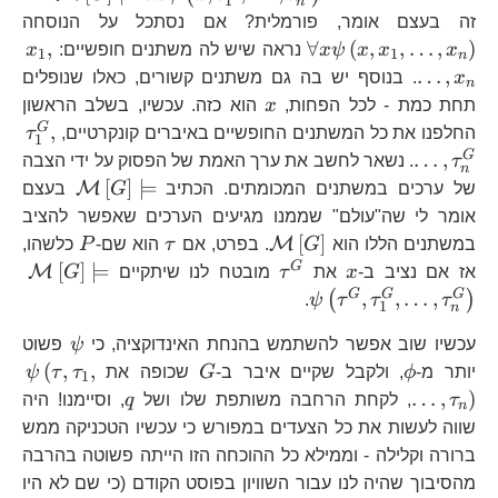
1
n
x\psi
\f
זה בעצם אומר, פורמלית? אם נסתכל על הנוסחה
x\
x_
,
∀
(
,
,
…
,
)
x
x
x
ψ
x
נראה שיש לה משתנים חופשיים:
x
1
1
n
…
,
x
. בנוסף יש בה גם משתנים קשורים, כאלו שנופלים
n
x
תחת כמת - לכל הפחות,
x
הוא כזה. עכשיו, בשלב הראשון
\t
G
,
החלפנו את כל המשתנים החופשיים באיברים קונקרטיים,
τ
1
G
…
,
τ
. נשאר לחשב את ערך האמת של הפסוק על ידי הצבה
n
\mathca
[
]
⊨
M
של ערכים במשתנים המכומתים. הכתיב
G
בעצם
אומר לי שה"עולם" שממנו מגיעים הערכים שאפשר להציב
\mathcal{M}\left[G\right]
\tau
P
[
]
M
במשתנים הללו הוא
G
. בפרט, אם
τ
הוא שם-
P
כלשהו,
x
\tau^{G}
\m
G
[
]
⊨
M
אז אם נציב ב-
x
את
τ
מובטח לנו שיתקיים
G
G
G
G
,
,
…
,
(
)
.
ψ
τ
τ
τ
1
n
\psi
עכשיו שוב אפשר להשתמש בהנחת האינדוקציה, כי
ψ
פשוט
\phi
G
\p
(
,
,
יותר מ-
ϕ
, ולקבל שקיים איבר ב-
G
שכופה את
τ
τ
ψ
1
q
…
,
)
τ
, לקחת הרחבה משותפת שלו ושל
q
, וסיימנו! היה
n
שווה לעשות את כל הצעדים במפורש כי עכשיו הטכניקה ממש
ברורה וקלילה - וממילא כל ההוכחה הזו הייתה פשוטה בהרבה
מהסיבוך שהיה לנו עבור השוויון בפוסט הקודם (כי שם לא היו