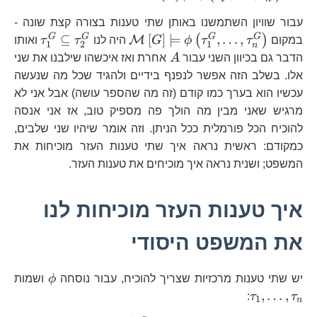
עבור שוויון השתמשנו באותן שתי טענות בצורה קצת שונה -
\mathcal{M}\left[G\r
\tau_
G
G
G
G
⊆
[
]
⊨
,
…
,
(
)
M
במקום
τ
τ
ϕ
G
היה לנו
τ
τ
ואותו
1
2
1
n
A
הדבר גם בכיוון השני עבור
A
אחרת ואז איכשהו שילבנו את שני
אלו. בשלב הזה אפשר לנפנף בידיים ולהגיד שכל מה שנעשה
עכשיו הוא בערך כמו קודם (זה מה שהספר עושה) אבל אני לא
מרגיש שאני מבין מה הולך פה מספיק טוב, אז אני אנסה
להוכיח הכל פורמלית ככל הניתן. וזה אומר שיהיו שני שלבים,
כמקודם: ראשית נראה איך שתי טענות העזר מוכיחות את
המשפט; ושנית נראה איך מוכיחים את טענות העזר.
איך טענות העזר מוכיחות לנו
את המשפט היסודי
\phi
\t
יש שתי טענות מרכזיות שצריך להוכיח, עבור נוסחה
ϕ
ושמות
,
…
,
:
τ
τ
1
n