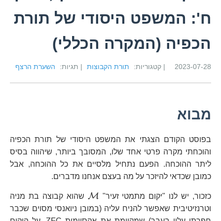
ח': המשפט היסודי של תורת
הכפיה (המקרה הכללי)
2023-07-28
| קטגוריות:
תורת הקבוצות
| תגיות:
השערת הרצף
מבוא
בפוסט הקודם הצגתי את המשפט היסודי של תורת הכפיה
והוכחתי מקרה פרטי אחד שלו, המסובך ביותר, שיהווה בסיס
ליתר ההוכחה. הפעם נתחיל מלסיים את כל ההוכחה, אבל
כמובן שכדאי להיזכר על מה בעצם אנחנו מדברים.
\mathcal{M}
M
כזכור, יש לנו "יקום מתמטי זעיר"
שהוא קבוצה בת מניה
וטרנזיטיבית שאפשר להניח עליה (במובן ניואנסי מסוים שכבר
חפרתי עליו בעבר) שמקיימת את אקסיומות ZFC. על היקום