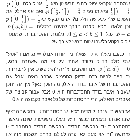
1
\frac{1}
p\
0
,
(
[
שמספר אקראי יפול בחצי הראשון היא
. אז קיבלנו
p
2
{2}
{2
1
1
1
1
p\left(\left[\frac{
,
1
=
=
(
[
]
)
]
)
ומאותו נימוק
p
. ואם אני אחלק את
2
2
2
2
{2
{2},1\right]\righ
1
1
p\
0
,
=
(
[
]
)
העולם שלי לשלושה חלקים? אז מתבקש ש-
p
3
3
{2}
{3
p\l
(
[
,
]
)
=
וכן הלאה, ומכאן קצרה הדרך לטענה הכללית:
b
a
p
{3
a
0\le
0
≤
<
≤
1
−
a
b
, לכל
b
a
. כלומר, ההסתברות שמספר
a<b\le1
ייפול בקטע כלשהו שווה ממש לאורך שלו.
a=b
=
זה כמובן מעלה את השאלה מה קורה אם
b
a
. אם ה"קטע"
p\
שלי כולל בדיוק נקודה אחת. על פי מה שאמרתי כרגע,
(
[
,
]
)
=
0
a
a
p
, ואם חושבים על זה לרגע פשוט
אין לי ברירה
,
זה חייב להיות ככה בדיוק מהנימוק שכבר ראינו. אבל אם
ההסתברות של איבר בודד היא 0, מה הולך כאן? איך זה ייתכן
שעבור איבר בודד ההסתברות היא 0 אבל עבור קבוצה של
איברים היא לא, הרי ההסתברות של כל איבר בקבוצה היא 0!
אז ראשית, אנחנו לומדים מכאן ש"הסתברות 0" בהקשר הרציף
שבו אנחנו נמצאים עכשיו היא בעלת משמעות
שונה
מאשר
"הסתברות 0" בהקשר הבדיד. בהקשר הבדיד הסתברות 0
פירושה "זה אף פעם לא יקרה לעולם בחיים תשכחו מזה אין