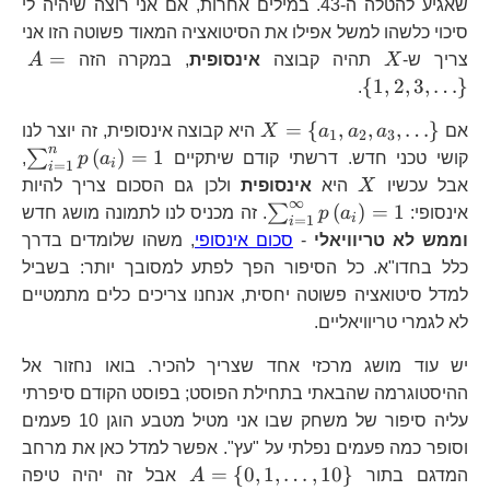
{10}
שאגיע להטלה ה-43. במילים אחרות, אם אני רוצה שיהיה לי
סיכוי כלשהו למשל אפילו את הסיטואציה המאוד פשוטה הזו אני
X
A=
=
צריך ש-
X
תהיה קבוצה
אינסופית
, במקרה הזה
A
1,2
{
1
,
2
,
3
,
…
}
.
X=\left\{
=
{
,
,
,
…
}
אם
a
a
a
X
היא קבוצה אינסופית, זה יוצר לנו
1
2
3
a_{1},a_{2},a_{3},\ldots\r
n
\s
(
)
=
1
∑
קושי טכני חדש. דרשתי קודם שיתקיים
a
p
,
i
=
1
i
X
אבל עכשיו
X
היא
אינסופית
ולכן גם הסכום צריך להיות
∞
\sum_{i=1}^{\infty}p\left(
(
)
=
1
∑
אינסופי:
a
p
. זה מכניס לנו לתמונה מושג חדש
i
=
1
i
וממש לא טריוויאלי
-
סכום אינסופי
, משהו שלומדים בדרך
כלל בחדו"א. כל הסיפור הפך לפתע למסובך יותר: בשביל
למדל סיטואציה פשוטה יחסית, אנחנו צריכים כלים מתמטיים
לא לגמרי טריוויאליים.
יש עוד מושג מרכזי אחד שצריך להכיר. בואו נחזור אל
ההיסטוגרמה שהבאתי בתחילת הפוסט; בפוסט הקודם סיפרתי
עליה סיפור של משחק שבו אני מטיל מטבע הוגן 10 פעמים
וסופר כמה פעמים נפלתי על "עץ". אפשר למדל כאן את מרחב
A=\left\{
=
{
0
,
1
,
…
,
10
}
המדגם בתור
A
אבל זה יהיה טיפה