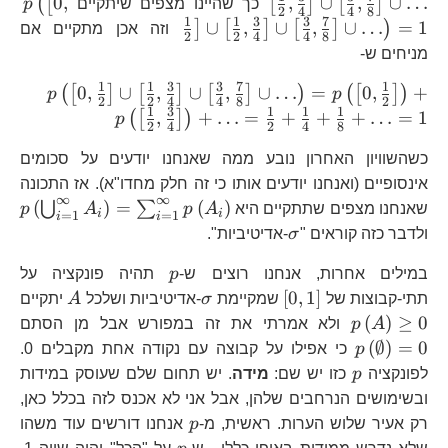
p\
0
,
,
∪
,
∪
…
(
[
[
]
[
]
כך שהיינו מצפים שיתקיים
p
2
4
4
8
{2
{2
1
1
3
3
7
∪
,
∪
,
∪
…
=
1
]
[
]
[
]
)
וזה אכן מתקיים אם
2
2
4
4
8
{4
{2
מניחים ש-
{4
{4
1
1
3
3
7
1
p\lef
{8
0
,
∪
,
∪
,
∪
…
=
0
,
+
(
[
]
[
]
[
]
)
(
[
]
)
{4
p
p
2
2
4
4
8
2
{2},\
1
3
1
1
1
{8
,
+
…
=
+
+
+
…
=
1
(
[
]
)
p
2
4
2
4
8
{4},\
{8}\r
כשהשוויון האחרון נובע ממה שאנחנו יודעים על סכומים
{2}\r
אינסופיים (ואנחנו יודעים אותו כי זה חלק מחדו"א). אז התכונה
∞
∞
{2},\
p\
(
)
=
(
)
⋃
∑
שאנחנו מצפים שתתקיים היא
A
p
A
p
i
i
=
1
=
1
i
i
{2}+
\sigma
ולדבר כזה קוראים "
σ
-אדיטיביות".
p
במילים אחרות, אנחנו רוצים ש-
p
תהיה פונקציה על
\left[0,1\right]
\sigma
A
[
0
,
1
]
תתי-קבוצות של
שמקיימת
σ
-אדיטיביות ושלכל
A
יתקיים
p\left(A\right)\ge0
p\
(
)
≥
0
A
p
ולא אמרתי את זה במפורש אבל מן הסתם
(
∅
)
=
0
p
כי אפילו על קבוצה עם נקודה אחת מקבלים 0.
p
לפונקציה
p
כזו יש שם:
מידה
. יש תחום שלם שעוסק במידות
ובשימושים הנרחבים שלהן, אבל אני לא אכנס לזה בכלל כאן,
p
רק אעיר שלוש הערות. ראשית, מ-
p
אנחנו דורשים עוד משהו
p