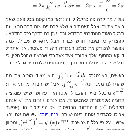
∞
2
2
=2\pi\int_{0
∞
−
r
r
−
=
2
=
−
2
=
2
∫
π
r
e
d
r
π
e
π
2
2
0
\frac{r^{2}}
0
{2}}dr=-2\pi\
אוקיי, מה קרה פה כרגע? לי זה נראה כמו קסם בכל פעם שאני
r^{2}}
רואה את זה, אבל האמת היא שלא קרה פה שום דבר חריג - זה
{2}}\right|_
תרגיל מאוד סטנדרטי בחדו"א, וכפי שקורה בדרך כלל בחדו"א -
להצדיק
כל מעבר דורש עבודה אבל מרגע שיושב לנו למה
אפשר להצדיק את כולם, העבודה היא די פשוטה. אני אתחיל
דווקא מהסוף ואלך אחורה צעד-צעד כדי שנראה שהכל תקין, כי
ככל שמתקרבים להתחלה כך הנניח-נזניח שלנו נהיה גדול יותר.
2
∞
\int_{0}^{\infty}re^{-
r
−
∫
ראשית, האינטגרל
r
d
e
r
. הוא מאוד מזכיר את מה
2
0
\frac{r^{2}}{2}}dr
2
∞
\int_{-
e^
x
−
∫
שהתחלנו ממנו,
x
d
e
, אבל יש הבדל מהותי אחד:
2
−
∞
\infty}^{\infty}e^{-
\f
2
r
r
−
e
מוכפל ב-
r
, וההבדל הקטן הזה פירושו
שיש
פונקציה
2
\frac{x^{2}}{2}}dx
{2
e^{x}
x
קדומה אלמנטרית לאינטגרנד. אם אנחנו גוזרים את
e
אנחנו
e^{x}
x
מקבלים
e
; זו התכונה הבסיסית של הפונקציה הזו (אפשר
אפילו
להגדיר
אותה באמצעותה,
הנה פוסט
שעושה את זה).
′
\left(e^
(
)
′
(
)
g
x
g
x
=
(
)
(
)
עכשיו, על פי כלל השרשרת,
e
x
g
e
, ומכיוון
2
g\left(r\right)=-
g^{\prim
\l
′
r