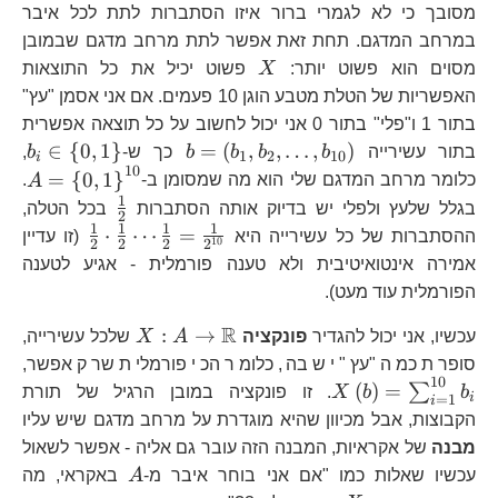
0,1,\ldots,10\right\
מסובך כי לא לגמרי ברור איזו הסתברות לתת לכל איבר
במרחב המדגם. תחת זאת אפשר לתת מרחב מדגם שבמובן
X
מסוים הוא פשוט יותר:
X
פשוט יכיל את כל התוצאות
האפשריות של הטלת מטבע הוגן 10 פעמים. אם אני אסמן "עץ"
בתור 1 ו"פלי" בתור 0 אני יכול לחשוב על כל תוצאה אפשרית
b=\left(b_{1},b_{2
b_
∈
{
0
,
1
}
=
(
,
,
…
,
)
בתור עשירייה
b
b
b
b
כך ש-
b
,
1
2
10
i
10
{ 
A=
=
{
0
,
1
}
כלומר מרחב המדגם שלי הוא מה שמסומן ב-
A
.
0,
1
\frac{1}
בגלל שלעץ ולפלי יש בדיוק אותה הסתברות
בכל הטלה,
2
^{
{2}
1
1
1
1
\frac{1}
⋅
⋯
=
ההסתברות של כל עשירייה היא
(זו עדיין
10
2
2
2
2
{2}\cdot
אמירה אינטואיטיבית ולא טענה פורמלית - אגיע לטענה
{2}\cdot
הפורמלית עוד מעט).
{2}=\fra
R
X:A\to\math
:
→
{2^{10}
עכשיו, אני יכול להגדיר
פונקציה
A
X
שלכל עשירייה,
X\
סופרת כמה "עץ" יש בה, כלומר הכי פורמלית שרק אפשר,
10
(
)
=
∑
b
b
X
. זו פונקציה במובן הרגיל של תורת
i
=
1
i
הקבוצות, אבל מכיוון שהיא מוגדרת על מרחב מדגם שיש עליו
מבנה
של אקראיות, המבנה הזה עובר גם אליה - אפשר לשאול
A
עכשיו שאלות כמו "אם אני בוחר איבר מ-
A
באקראי, מה