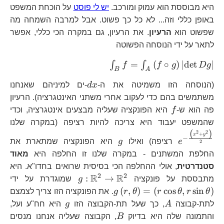
היא מבוססת הוא עמוק ומורכב.
יש לי פוסט
על הוכחת המשפט
באופן כללי וזה... לא כל כך פשוט. אבל למרבה השמחה מה
שפשוט הוא
הרעיון
. את הרעיון, גם במקרה הכי כללי, אפשר
לתאר על ידי הנוסחה הפשוטה
\int_{B}f=\int_{A}\left(f
=
(
∘
)
∣
d
e
t
∣
∫
∫
f
f
g
D
g
B
A
g\right)\left|\det Dg\righ
dx
(הנוסחה הזו משמיטה את ה-
x
d
-ים למיניהם שאנחנו
משתמשים בהם כדי לעקוב אחרי משתני האינטגרציה). הרעיון
f
פה הוא ש-
f
היא הפונקציה שעליה מבצעים אינטגרציה, וכדי
e^
שהמשפט יעבוד היא צריכה להיות רציפה (במקרה שלנו
\f
(
)
g
2
2
+
x
y
−
e
רציפה) ואילו
g
היא הפונקציה שמתארת את
2
{2
החלפת המשתנים - במקרה שלנו זו החלפה היא
מאוד
סטנדרטית
, אולי ההחלפה הכי בסיסית שרואים בחדו"א. היא
2
2
R
R
g:\mathbb{R}^{2
g\
:
→
מתבססת על פונקציה
g
שמוגדרת על ידי
(
,
)
=
(
c
o
s
,
s
i
n
)
θ
r
θ
r
θ
r
g
. את הפונקציה הזו צריך לצמצם
A
g
לתת-קבוצה
A
, כך שעל תת-הקבוצה הזו
g
היא חח"ע ועל,
B
והתמונה שלה היא בדיוק
B
, הקבוצה שעליה אנחנו מנסים