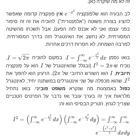
זה לא מה שיקרה כאן.
2
e^{-
−
x
לב הבעיה הוא שלפונקציה
e
אין
פונקציה קדומה שאפשר
x^{2}}
להציג בצורה פשוטה ("אלמנטרית"). להוכיח את זה זה סיפור
בפני עצמו ואני לא אכנס לזה הפעם, אבל תשכחו מהשיטה
המסורתית. לא נחשב את האינטגרל הזה בדרך המסורתית.
למרבה השמחה, לא חסרות דרכים אחרות.
2
∞
I=\int_{-
I=
x
−
=
2
=
∫
בואו נסמן
x
d
e
I
. במקום להוכיח
π
I
,
2
−
∞
\infty}^{\infty}e^{-
2
I^{2}=2\pi
I
=
2
נוכיח ש-
π
I
(ובגלל שהאינטגרל של
I
הוא על פונקציה
\frac{x^{2}}{2}}dx
I
2\pi
I^
2
חיובית
,
I
הוא השורש החיובי של
π
). הרעיון הוא להפוך את
2
I
, שהוא מכפלה של שני אינטגרלים במשתנה יחיד, לאינטגרל
כפול
באמצעות מה שנקרא
משפט פוביני
. בואו נתחיל
מלראות איך זה בערך עובד ואז נדבר על הפרטים הטכניים
שצריך לגהץ. הטריק הבסיסי הוא זה:
I^{2
2
(
)
(
)
2
∞
∞
∞
∞
y
x
2
−
−
=
=
∫
∫
∫
∫
I
e
d
x
e
d
y
2
2
\inf
−
∞
−
∞
−
∞
−
∞
(
)
2
2
\fra
+
x
y
−
e
d
x
d
y
2