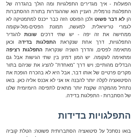
הפועלות - איך מגדירים התפלגויות ומה הולך בהגדרה של
התפלגות נורמלית. העניין הוא שההגדרות בתורת ההסתברות
הן
לא דבר פשוט
ולכן הפוסט הזה כבר ייכנס למתמטיקה לא
לגמרי טריוויאלית. למעשה, תמונת הפסים-מול-עקומה
ממחישה את זה יפה - יש שתי דרכים
שונות
להגדיר
התפלגויות, דרך אחת שנקראת
התפלגות בדידה
וכאן
מתאימה לפסים, והדרך השניה שנקראת
התפלגות רציפה
ומתאימה לעקומה. יש המון דמיון בין שתי הגישות אבל גם
הבדלים מהותיים; ויש דרך "מאחדת" להציג את שניהם בתור
מקרים פרטיים של אותו דבר, אבל היא לא בהכרח הופכת את
הסיטואציה לקלה יותר להבנה אז אני לא אכנס אליה כאן. בואו
נתחיל מהמקרה שקצת יותר מתאים לתפיסה היומיומית שלנו
של הסתברות - התפלגות בדידה.
התפלגויות בדידות
בואו נסתכל על סיטואציה הסתברותית פשוטה: הטלת קוביה