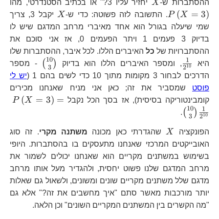
X
P\
ההסתברות ש-
X
יחזיר עליו 3?" או בכתיב הסטנדרטי, מהו
X
(
=
3
)
X
P
. התשובה לזה פשוטה: כדי ש-
X
יקבל 3, צריך
שמי שיעלה בגורל הוא אחד מאיברי מרחב המדגם שיש לו
בדיוק 3 פעמים 1 ויתר הפעמים 0, אז אני סוכם את
ההסתברויות של
כל
האיברים הללו. לכל איבר, ההסתברות שלו
10
1
\frac{1}
{10
(
)
היא
, ומספר האיברים הללו הוא בדיוק
- מספר
10
3
2
{2^{10}}
\choose
הדרכים לבחור 3 מקומות מתוך 10 כדי לשים בהם 1 (
יש לי
3}
פוסט
שמסביר את זה; כאן אני מניח שאנחנו מכירים
P\
(
=
3
)
=
קומבינטוריקה בסיסית), אז בסך הכל נקבל
X
P
10
{
1
(
)
.
10
3
2
3}
X
{2
הפונקציה
X
שהגדרתי כאן מכונה
משתנה מקרי
. זה סוג
האובייקטים המרכזי שאנחנו מתעסקים בו בהסתברות. היופי
בשימוש במשתנים מקריים הוא שאנחנו יכולים לשמור את
מרחב המדגם שלנו פשוט יחסית, ולהגדיר מעל אותו מרחב
מדגם שלל משתנים מקריים שונים ומשונים, ולשאול גם שאלות
יותר מורכבות מאשר סתם "איך מחשבים את זה?" אלא גם
"מה הקשרים בין המשתנים המקריים השונים" וכן הלאה.