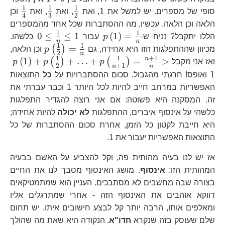
1
1
1
1
\frac{1}
\frac{1}
\fra
1
סופי של מספרים. יש למשל את
, ואת
, ואת
, ואת
וכן
4
3
2
{2}
{3}
{4}
הלאה וכן הלאה. עכשיו, מה ההסתברות שכל אחד מהמספרים
1
1
p\left(1\right)=\frac{1
0\le\fra
0
≤
≤
1
(
1
)
=
הללו יתקבל? נניח ש-
p
עבור
כלשהו.
n
n
{n}
{n}\le1
1
1
p\left(\fr
=
(
)
מכיוון שההתפלגות הזו היא אחידה, גם
p
וכן הלאה,
2
n
{2}\right
1
1
+
1
p\l
n
(
1
)
+
+
…
+
=
>
(
)
(
)
ואז אני מקבל
p
p
p
2
+
1
n
n
{n}
{2
1
ואופס! חרגתי מהגבול. סכום ההסתברויות על
כל
התוצאות
{n
האפשריות במרחב חייב להיות לכל היותר 1 וכבר עברתי את
זה. המסקנה היא פשוטה: אם אני רוצה להגדיר התפלגות
כלשהי על אינסוף איברים, ההתפלגות
לא יכולה
להיות אחידה;
היא חייבת לקטון כל הזמן, אחרת סכום ההסתברות של כל
התוצאות האפשריות יעבור את 1.
אז יש לנו בעיה מהותית פה, וקל להצביע על האשם בבעיה
המהותית הזו:
אינסוף
. מושג האינסוף מסבך לנו את החיים
בצורה שבה מחשבים לא מסתבכים. העניין הוא שמתמטיקאים
דווקא אוהבים את האינסוף הזה - אחרי שמתרגלים אליו
ומאלפים אותו, הרבה יותר קל לבצע חישובים איתו. יש תחום
שלם שעוסק בזה שנקרא
חדו"א
. הנקודה היא שאת מה שהולך