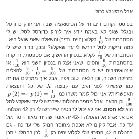
אבל ממש לא לכולן.
בפוסט הקודם דיברתי על הסיטואציה שבה אני זורק כדורסל
ובגלל שאני לא באמת יודע איך לזרוק כדורסל לסל, יש לי
1
\frac{1}
הסתברות של
לקלוע (הייתי נדיב) והשאלה שאני שואל היא -
10
{10}
כמה זריקות לסל יידרשו לי עד שאקלע? ובכן, ברור שיש לי
1
\frac{1}
הסתברות של
לקלוע בנסיון הראשון. אם פספסתי, זה קרה
10
{10}
1
9
\frac{9}
\frac
בהסתברות
והסיכוי שאני אצליח בנסיון השני הוא
, אז
10
10
{10}
{10}
9
1
9
\frac{9}
⋅
=
אינטואיטיבית יש לי הסתברות של
להצליח
10
10
100
{10}\cdo
בזריקה השניה, וכן הלאה. טוב ויפה, אבל איך ממדלים את זה
{10}=\fr
X
כמו שעשיתי לפני רגע, עם קבוצה
X
של כל התוצאות
{100}
1
p\left(1\ri
p\
(
2
)
=
(
1
)
=
האפשריות? אני יכול לומר משהו כמו
p
ו-
p
10
{10}
{1
9
וכן הלאה, אבל מספר ההטלות שיידרשו לי עד שאקלע לסל
100
הוא
לא חסום
. אני לא יכול להבטיח שיידרשו לי רק 42 הטלות.
אם אני אגיע אל ההטלה ה-42 זה אומר שהייתי מאוד חסר מזל
עד כה, אבל ליקום לא אכפת מחוסר המזל שלי עד כה - גם
1
\frac{1}
בהטלה ה-42, הסיכוי שלי לקלוע יהיה רק
ולכן בהחלט ייתכן
10