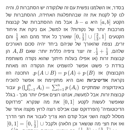
בסדר, אז השלמנו נפשית עם זה שלנקודה יש הסתברות 0, והיה
לנו קל לקנות את זה שבהתפלגות האחידה, ההסתברות של
\left[a,b\right]
b-
−
[
,
]
הקטע
b
a
היא
a
b
. אבל מה ההסתברות של קבוצות
a
מורכבות יותר של נקודות? אז למשל, אם ניקח את איחוד
1
1
2
\left[0,\frac{1}
\frac
0
,
∪
,
1
[
]
[
]
הקטעים
שאורך כל אחד מהם הוא
והם
3
3
3
{3}\right]\cup\left[\frac{2}
{3}
זרים, נצפה שהאורך של שניהם ביחד יהיה סכום האורכים
{3},1\right]
1
1
\frac{1}
A,B
,
+
שלהם,
. זה יוצר ציפיה כללית יותר: שאם
B
A
הן
3
3
{3}+\frac{1}
קבוצות זרות (או אפילו בעלות חיתוך שהוא נקודה משותפת
{3}
בודדת כי פשוט אפשר להשמיט את הנקודה הזו מאחת
p\left(A\cup
(
∪
)
=
(
)
+
(
)
הקבוצות) אז
B
p
A
p
B
A
p
. התכונה הזו
B\right)=p\le
נקראת
אדיטיביות
ואם היא מתקיימת אז אפשר להוכיח
n
n
p\left
(
)
=
(
)
⋃
∑
באינדוקציה שמתקיים
A
p
A
p
עבור
i
i
=
1
=
1
i
i
קבוצות זרות. אבל למעשה, אנחנו רוצים אפילו יותר מכך - בגלל
\left[0,1\right]
[
0
,
1
]
שאפשר לעשות לקטע
את מה שנקרא "פרדוקס
הדיכוטומיה" (הפרדוקס שבו אכילס רוצה לרוץ מקצה אחד של
מסלול לקצה השני אבל קודם הוא צריך לעבור את חצי הדרך
1
\le
[
0
,
1
]
=
0
,
∪
[
]
ואז את חצי מה שנשאר וכן הלאה) ולקבל
2
{2
1
3
3
7