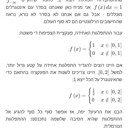
∫
−
∞
\i
(
)
=
1
x
d
x
f
. אני מניח כאן שאנחנו בסדר עם אינטגרלים
מוכללים - אבל גם אם אנחנו לא בסדר לא נורא, נראה
שהחישובים הרלוונטיים הם לא סוף העולם.
עבור ההתפלגות האחידה, פונקציית הצפיפות די פשוטה:
{
f\left(x\right)=\begin{cases
1
∈
[
0
,
1
]
x
(
)
=
.
f
x
1 & x\in\left[0,1\right]\\ 
0
∈
/
[
0
,
1
]
x
& x\notin\left[0,1\right
\end{cases}
אם היינו רוצים להגדיר התפלגות אחידה על קטע גדול יותר,
\left[0,2\right]
[
0
,
2
]
למשל
, היינו צריכים לשנות את הפונקציה בהתאם כדי
שהאינטגרל על הכל ייצא 1:
{
f\left(x\right)=\begin{cases
1
∈
[
0
,
2
]
x
2
(
)
=
f
x
\frac{1}{2} 
0
∈
/
[
0
,
2
]
x
x\in\left[0,2\right]\\ 0 
x\notin\left[0,2\right]
הבנו את הרעיון? יפה, אז אפשר סוף כל סוף להגיע אל
\end{cases}
ההתפלגות שהיא הסיבה שלשמה נתכנסנו: ההתפלגות
הנורמלית.