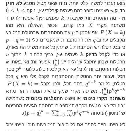
בואו נעבור למשהו כללי יותר. נניח שאני מטיל מטבע
לא הוגן
n
0\
0
≤
≤
בדיוק
n
פעמים וסופר כמה פעמים קיבלתי עץ, וניקח
k
k\
k
n
- מה ההסתברות שקיבלתי
k
פעמים עץ? אפשר להגדיר
n
X
P\
משתנה מקרי
X
כמו קודם, ועכשיו השאלה היא מהו
p
(
=
)
k
X
P
. אני אסמן ב-
p
את ההסתברות שבהטלת המטבע
q
p
+
=
1
מקבלים עץ וב-
q
את ההסתברות שמקבלים פלי (
q
p
כי בכל הטלה יש הסתברות 1 שתתקבל אחת משתי התוצאות).
k
k
n
אז כדי לקבל
בדיוק
k
פעמים עץ, צריך לבחור
k
מתוך
n
n
{n
k
(
)
ההטלות שבהן יתקבל עץ (לזה יש
אפשרויות) ואז באותן
k
k
\choose
p
p^{k}
k
הטלות ההסתברות לקבל עץ הוא
p
לכל הטלה, כלומר
p
בסך
k}
q
הכל, ועבור יתר ההטלות ההסתברות לקבל פלי היא
q
בכל
−
q^{n-
P\
n
k
(
=
)
=
הטלה, כלומר
q
בסך הכל, ולכן נקבל
k
X
P
k}
{
−
n
k
n
k
(
)
q
p
. משתנה מקרי שמקיים את הנוסחה הזו נקרא
k
k}
משתנה מקרי בינומי
או פשוט
התפלגות בינומית
כשהמילה
"בינומי" כאן מגיעה מכך שהמספרים בנוסחה מגיעים מהבינום
n
n
−
n
\left(p+
k
n
k
(
+
)
=
∑
(
)
של ניוטון (הנוסחה
q
p
q
p
).
=
0
k
k
{n \choos
לא הייתי חייב לספר את כל סיפור המטבעות הזה. הייתי יכול