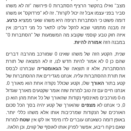
מצב" ואילו בהקשר הרציף הסתברות 0 פירושה "זה לא משהו
סביר בפני עצמו אבל זה יכול לקרות". זה לא "פרדוקס" או משהו
דומה פשוט כי הסתברות רציפה היא משהו שאני ממציא
כרגע
.
זה מבנה מתמטי שבא להקל עלינו לתאר כל מני דברים; אין
איזה חוק טבע קוסמי שקובע מה המשמעות של "הסתברות 0"
במבנה הזה
אמורה להיות
.
שנית, הקטע הזה של משהו שאינו 0 שמורכב מהרבה דברים
שהם כן 0 לא אמור להיות חדש לנו, זו לא המצאה של תורת
ההסתברות, אלא זו תוצאה של
הגאומטריה
שבחרנו לבסס
את תורת ההסתברות עליה. אנחנו מגדירים את ההסתברות של
קטע בתור
האורך
שלו, וקטע שכולל נקודה אחת הוא מאורך 0.
אנחנו חיים עם זה טוב למרות שזה אומר שקטעים מאורך שגדול
מ-0 מורכבים מאינסוף נקודות שהאורך של כל אחת מהן הוא כן
0, כי אנחנו לא
מצפים
שהאורך של קטע יהיה בסך הכל סכום
האורכים של הנקודות שמרכיבות אותו אלא משהו כללי יותר.
באופן דומה כשאנחנו עוברים לדו מימד אז לקו אין
שטח
למרות
שאם ניקח ריבוע, אפשר לפרק אותו לאוסף של קווים, וכן הלאה.