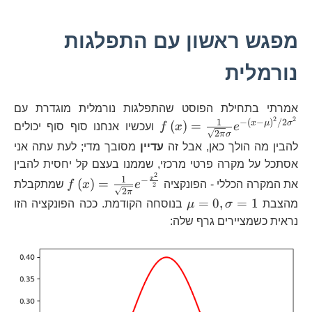
מפגש ראשון עם התפלגות
נורמלית
f\
אמרתי בתחילת הפוסט שהתפלגות נורמלית מוגדרת עם
2
2
{\
1
−
(
−
)
/2
x
μ
σ
(
)
=
e
x
f
ועכשיו אנחנו סוף סוף יכולים
2
π
σ
\l
להבין מה הולך כאן, אבל זה
עדיין
מסובך מדי; לעת עתה אני
\m
אסתכל על מקרה פרטי מרכזי, שממנו בעצם קל יחסית להבין
2
f\left(x\ri
1
x
−
(
)
=
את המקרה הכללי - הפונקציה
e
x
f
שמתקבלת
2
2
π
{\sqrt{2\p
\mu=0,\sigma=1
=
0
,
=
1
מהצבת
σ
μ
בנוסחה הקודמת. ככה הפונקציה הזו
\frac{x^{2
נראית כשמציירים גרף שלה: