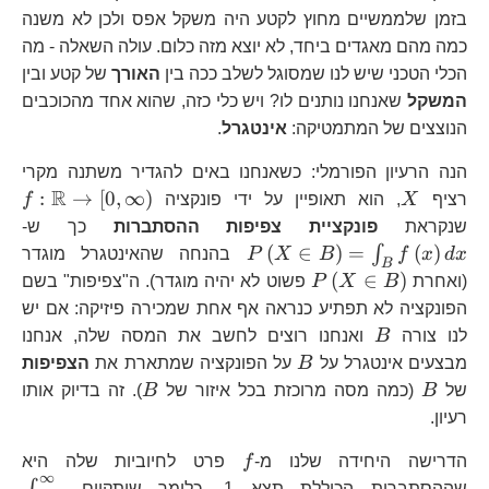
בזמן שלממשיים מחוץ לקטע היה משקל אפס ולכן לא משנה
כמה מהם מאגדים ביחד, לא יוצא מזה כלום. עולה השאלה - מה
הכלי הטכני שיש לנו שמסוגל לשלב ככה בין
האורך
של קטע ובין
המשקל
שאנחנו נותנים לו? ויש כלי כזה, שהוא אחד מהכוכבים
הנוצצים של המתמטיקה:
אינטגרל
.
הנה הרעיון הפורמלי: כשאנחנו באים להגדיר משתנה מקרי
R
X
f:
:
→
[
0
,
∞
)
רציף
X
, הוא תאופיין על ידי פונקציה
f
P\
שנקראת
פונקציית צפיפות ההסתברות
כך ש-
B\
(
∈
)
=
(
)
∫
x
d
x
f
B
X
P
בהנחה שהאינטגרל מוגדר
B
P\left(X\in
(
∈
)
(ואחרת
B
X
P
פשוט לא יהיה מוגדר). ה"צפיפות" בשם
B\right)
הפונקציה לא תפתיע כנראה אף אחת שמכירה פיזיקה: אם יש
B
לנו צורה
B
ואנחנו רוצים לחשב את המסה שלה, אנחנו
B
מבצעים אינטגרל על
B
על הפונקציה שמתארת את
הצפיפות
B
B
של
B
(כמה מסה מרוכזת בכל איזור של
B
). זה בדיוק אותו
רעיון.
f
הדרישה היחידה שלנו מ-
f
פרט לחיוביות שלה היא
∞
\i
שההסתברות הכוללת תצא 1, כלומר שיתקיים