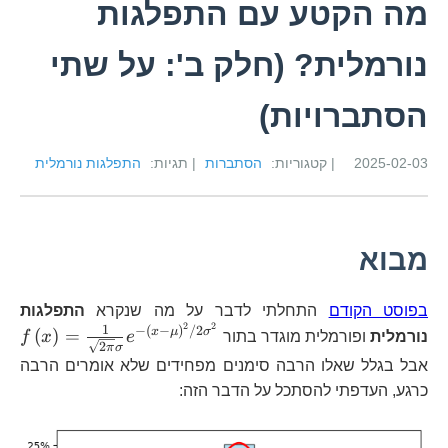
מה הקטע עם התפלגות
נורמלית? (חלק ב': על שתי
הסתברויות)
2025-02-03
| קטגוריות:
הסתברות
| תגיות:
התפלגות נורמלית
מבוא
בפוסט הקודם
התחלתי לדבר על מה שנקרא
התפלגות
2
2
1
f\
−
(
−
)
/2
x
μ
σ
(
)
=
נורמלית
ופורמלית מוגדר בתור
e
x
f
2
π
σ
{\
אבל בגלל שאלו הרבה סימנים מפחידים שלא אומרים הרבה
\l
כרגע, העדפתי להסתכל על הדבר הזה:
\m