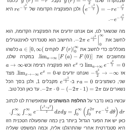
(
)
=
−
(
)
=
−
שבמקרה שלנו
r
g
נקבל
r
r
g
כלומר
2
\frac{r^{2}}{2}
r
\f
(
)
2
2
2
re^{-
-e
r
r
r
−
−
−
=
−
e
r
e
ולכן הפונקציה הקדומה של
e
r
היא
2
2
2
{2
\frac
\f
2
r
−
−
re
.
e
2
{2}}
{2
\f
מה שנשאר לנו, אם אנחנו יודעים את הפונקציה הקדומה, הוא
{2
∞
2
-2\pi\left.e^{\frac{-
−
r
−
2
לחשב את
e
π
. החישוב הוא סטנדרטי לאינטגרלים
2
r^{2}}
0
∞
\left.F\left(r\right)\rig
a\in[0,\
∈
[
0
,
∞
(
(
)
∣
מוכללים: כדי לחשב את
r
F
לוקחים
a
כלשהו
{2}}\right|_{0}^{\infty}
0
\lim_{a\to\infty
\l
l
i
m
[
(
)
−
(
0
)
]
ומחשבים את
F
a
F
. במקרה שלנו,
→
∞
a
2
F\left(0\right)\
\f
e^{x}
a\
a
−
x
→
∞
l
i
m
=
0
e
כי
e
הוא פונקציה רציפה וכש-
a
2
→
∞
a
2
-
\lim_{
a
x
l
i
m
=
0
−
→
−
∞
אז
ואנחנו יודעים ש-
e
. מצד
→
−
∞
x
2
\frac{a^{2}}
\infty
2
ra=0
e^{\frac{-
−
r
=
0
שני, כשמציבים
a
r
ב-
e
מקבלים 1, ולכן בסך הכל
2
{2}\to-
r^{2}}
-2\pi\cdot0-
−
2
⋅
0
−
(
−
2
⋅
1
)
=
2
נשארים עם
π
π
π
. עד כאן הכל טוב.
\infty
{2}}
\left(-2\pi\cdot
עכשיו בואו נדבר על
החלפת המשתנים
שמאפשרת לנו לכתוב
(
)
\int
2
2
+
(
)
2
x
y
∞
∞
∞
2
π
r
−
−
=
∫
∫
∫
∫
.
e
d
x
d
y
r
e
d
θ
d
r
2
2
\fra
−
∞
−
∞
0
0
{2}
כאן יש את הפער הגדול ביותר בין כמה שהפעולה הטכנית הזו
\fra
היא סטנדרטית אחרי שהתרגלנו אליה, וכמה המשפט שעליה