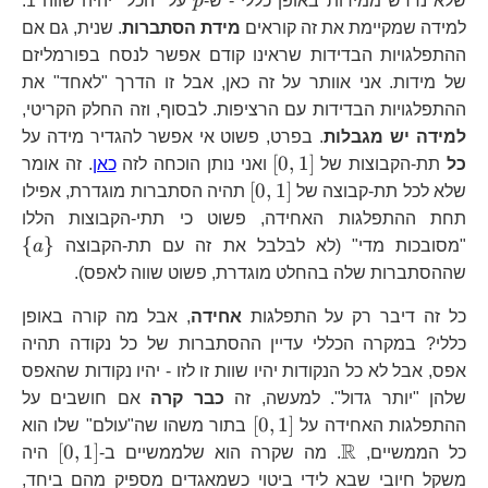
שלא נדרש ממידות באופן כללי - ש-
p
על "הכל" יהיה שווה 1.
למידה שמקיימת את זה קוראים
מידת הסתברות
. שנית, גם אם
ההתפלגויות הבדידות שראינו קודם אפשר לנסח בפורמליזם
של מידות. אני אוותר על זה כאן, אבל זו הדרך "לאחד" את
ההתפלגויות הבדידות עם הרציפות. לבסוף, וזה החלק הקריטי,
למידה יש מגבלות
. בפרט, פשוט אי אפשר להגדיר מידה על
\left[0,1\right]
[
0
,
1
]
כל
תת-הקבוצות של
ואני נותן הוכחה לזה
כאן
. זה אומר
\left[0,1\right]
[
0
,
1
]
שלא לכל תת-קבוצה של
תהיה הסתברות מוגדרת, אפילו
תחת ההתפלגות האחידה, פשוט כי תתי-הקבוצות הללו
\l
{
}
"מסובכות מדי" (לא לבלבל את זה עם תת-הקבוצה
a
a\
שההסתברות שלה בהחלט מוגדרת, פשוט שווה לאפס).
כל זה דיבר רק על התפלגות
אחידה
, אבל מה קורה באופן
כללי? במקרה הכללי עדיין ההסתברות של כל נקודה תהיה
אפס, אבל לא כל הנקודות יהיו שוות זו לזו - יהיו נקודות שהאפס
שלהן "יותר גדול". למעשה, זה
כבר קרה
אם חושבים על
\left[0,1\right]
[
0
,
1
]
ההתפלגות האחידה על
בתור משהו שה"עולם" שלו הוא
R
\mathbb{R}
\left[0
[
0
,
1
]
כל הממשיים,
. מה שקרה הוא שלממשיים ב-
היה
משקל חיובי שבא לידי ביטוי כשמאגדים מספיק מהם ביחד,