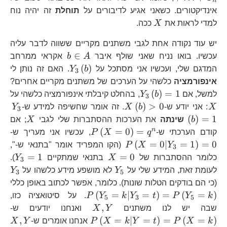
n
אינדיקטורים. כשאני אגיע לדיבורים על
תוחלת
זה יהיה נוח
X
למדי לראות את
X
ככה.
יש עוד נקודה אחת לגבי משתנים מקריים ששווה לדבר עליה
b\in
∈
עכשיו. בואו נניח שאני שולף איבר
A
b
אקראי ממרחב
A
Y_{3}\left(b\ri
(
)
המדגם שלי, ועכשיו אני מסתכל על
b
Y
. האם זה נותן לי
3
אינפורמציה
כלשהי על הערכים של משתנים מקריים אחרים?
Y_{3}\left(b\right)=1
(
)
=
1
למשל, אם
b
Y
, בהחלט קיבלתי אינפורמציה כלשהי על
3
X
X\left(b\right)>0
Y_
(
)
>
0
X
: אני יודע ש-
b
X
. זה אומר שחשיפה למידע ש-
Y
3
X
(
)
=
1
b
שינתה
את הערכות ההסתברות שלי לגבי
X
; אם
P\left(X=0\right)=
P\
n
(
=
0
)
=
קודם הערכתי ש-
q
X
P
, עכשיו אני מעריך ש-
(
=
0∣
=
1
)
=
0
Y
X
P
(הקו המפריד אומר "בתנאי ש-",
3
X=0
Y_
=
1
=
0
כלומר ההסתברות של
X
בתנאי שמתקיים
Y
).
3
Y_{5}
Y
לעומת זאת, המידע שלי על
Y
לא מושפע מידע כלשהו על
Y
3
5
P\
(כי הם בודקים הטלות שונות). כלומר, אפשר לכתוב באופן כללי
(
=
∣
=
)
=
(
=
)
k
Y
P
t
Y
k
Y
P
. על סיטואציה כזו,
5
3
5
X,Y
P\
,
שבה יש לנו משתנים
Y
X
ואנחנו יודעים ש-
X
,
(
=
∣
=
)
=
(
=
)
k
X
P
t
Y
k
X
P
אנחנו אומרים ש-
Y
X