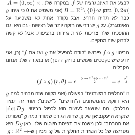
f
A=
=
(
0
,
∞
)
×
לבצע את האינטגרציה של
f
. במקרה שלנו,
A
2
R
B=\mathbb{R}^{2}\back
g
=
\
{
0
}
[
0
,
2
(
π
בזמן ש-
B
(אני משמיט את 0 כי איתו
g
{ 0\right\}
כבר לא תהיה חח"ע, אבל נקודה אחת לא משפיעה על
g
האינטגרל). על
g
יש דרישה חזקה יותר של רציפות - גם היא וגם
ההופכית שלה צריכות להיות גזירות ברציפות, אבל לא קשה
לבדוק שזה מתקיים.
f\circ
g
f
∘
הביטוי
g
f
פירושו "קודם להפעיל את
g
ואז את
f
" (כן, אני
g
יודע שיש טקסטים שעושים בדיוק ההפך) אז במקרה שלנו אנחנו
מקבלים
2
2
2
\left(f\ci
(
c
o
s
)
+
(
s
i
n
)
r
θ
r
θ
r
−
−
(
∘
)
(
,
)
=
=
f
g
r
θ
e
e
2
2
\frac{\left(r\
{2}}=e^{-\fr
g
זו "החלפת המשתנים" בפעולה (ואני מקווה שזה מבהיר למה
g
היא דווקא מהמשתנים ה"חדשים" ל"ישנים"; אותי זה תמיד
\l
∣
d
e
t
∣
מבלבל). מה שנשאר לעשות הוא לכפול בביטוי
g
D
Dg
g
g
שנקרא
היעקוביאן
של
g
, שהוא הגורם שמודד כמה
g
"מעוותת
Dg
את המרחב" ולכן משנה את תפיסת השטח שלנו. כאן
g
D
היא
2
R
g
g:
:
→
מטריצה של כל הנגזרות החלקיות של
g
: מכיוון ש-
g