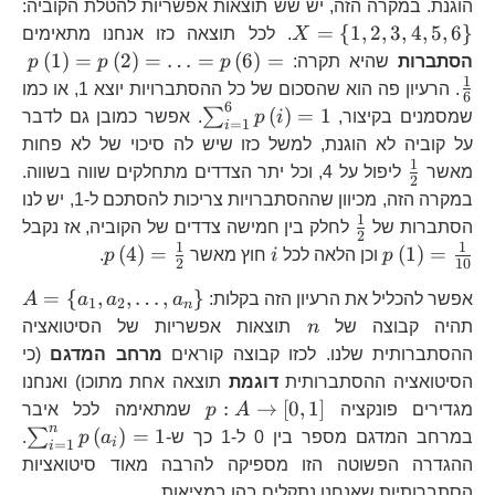
X=
הוגנת. במקרה הזה, יש שש תוצאות אפשריות להטלת הקוביה:
1,
=
{
1
,
2
,
3
,
4
,
5
,
6
}
X
. לכל תוצאה כזו אנחנו מתאימים
p\
(
1
)
=
(
2
)
=
…
=
(
6
)
=
הסתברות
שהיא תקרה:
p
p
p
{6
1
. הרעיון פה הוא שהסכום של כל ההסתברויות יוצא 1, או כמו
6
6
\sum_{i=1}^{6}p\lef
(
)
=
1
∑
שמסמנים בקיצור,
i
p
. אפשר כמובן גם לדבר
=
1
i
על קוביה לא הוגנת, למשל כזו שיש לה סיכוי של לא פחות
1
\frac{1}
מאשר
ליפול על 4, וכל יתר הצדדים מתחלקים שווה בשווה.
2
{2}
במקרה הזה, מכיוון שההסתברויות צריכות להסתכם ל-1, יש לנו
1
\frac{1}
p\
הסתברות של
לחלק בין חמישה צדדים של הקוביה, אז נקבל
2
{2}
{1
1
1
i
p\left(4\r
(
4
)
=
(
1
)
=
p
וכן הלאה לכל
i
חוץ מאשר
p
.
2
10
{2}
A=
=
{
,
,
…
,
}
אפשר להכליל את הרעיון הזה בקלות:
a
a
a
A
1
2
n
a_
n
תהיה קבוצה של
n
תוצאות אפשריות של הסיטואציה
ההסתברותית שלנו. לכזו קבוצה קוראים
מרחב המדגם
(כי
הסיטואציה ההסתברותית
דוגמת
תוצאה אחת מתוכו) ואנחנו
p:A\to\left[0,1\right]
:
→
[
0
,
1
]
מגדירים פונקציה
A
p
שמתאימה לכל איבר
n
\s
(
)
=
1
∑
במרחב המדגם מספר בין 0 ל-1 כך ש-
a
p
.
i
=
1
i
ההגדרה הפשוטה הזו מספיקה להרבה מאוד סיטואציות
הסתברותיות שאנחנו נתקלים בהן במציאות.