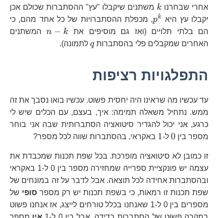
k}
k
אחרי שבחרנו
k
משתנים שיקבלו "עץ" ההסתברות שכולם אכן
p^{k}
k
יקבלו עץ היא
p
, מכפלת ההסתברויות של כל אחד מהם, כי
n-
−
הם בלתי תלויים (ואז גם מוסיפים את
k
n
המשתנים
k
q
האחרים שמקבלים פלי בהסתברות
q
לתמונה).
התפלגויות רציפות
עד עכשיו מה שראינו היה יחסית פשוט. עכשיו בואו נסבך את זה
ממש. נתחיל משאלה תמימה: איך, בעצם, עם הכלים שיש לי
כרגע, אני יכול להגדיר סיטואציה הסתברותית שבה אני בוחר
0
1
1
0
מספר בין
ל-
באקראי, בהסתברות שווה לכל מספר?
זו כמובן לא סיטואציה מופרכת. בכל שפת תכנות שמכבדת את
עצמה יש פונקציית ספרייה שמחזירה מספר בין 0 ל-1 באקראי
ובהסתברות אחידה לכל תוצאה. אבל לדבר על זה במונחים של
שפת תכנות זו רמאות, כי בשפת תכנות יש רק מספר
סופי
של
מספרים בין 0 ל-1 שאנחנו בכלל טורחים לייצג, אז אנחנו פשוט
במקרה פשוט של הסתברות בדידה. אבל בין 0 ל-1
אין
מספר