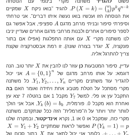
P\
פשוט
להגדיר
משתנה מקרי בינומי עם הנוסחה
{
−
n
X
k
n
k
(
=
)
=
(
)
q
p
k
X
P
. להגיד "בואו ניקח
X
שמקיים
k
k}
את הנוסחה הזו ועכשיו בואו נעשה איתו דברים". אני טרחתי
A
וסיפרתי סיפור ובניתי מרחב מדגם
A
ספציפי, אבל אפשר גם
לספר סיפורים אחרים ולבנות מרחבי מדגם אחרים שעדיין יניבו
X
לנו משתנה מקרי
X
עם אותה התפלגות (אפילו אם בתור
X
פונקציה,
X
יוגדר בצורה שונה). זו רמת אבסטרקציה שקצת
צריך להתרגל אליה.
X
עדיין, סיפור המטבעות
כן
עוזר לנו להבין את
X
יותר טוב. הנה
n
A=\left\
=
{
0
,
1
}
דוגמא: על אותו מרחב מדגם של
A
אני יכול
0,1\right
Y_{1},Y_{2}
,
,
…
,
להגדיר עוד משתנים מקריים
Y
Y
Y
. כל משתנה
1
2
n
^{n}
מקרי מסתכל על הטלת מטבע אחת ויחידה ואומר האם
בה
Y_{7}
התקבל עץ או פלי. למשל
Y
מקבל 1 אם בהטלה 7 יצא עץ
7
Y_{k}\left(b\
(
)
=
ואחרת הוא מקבל 0. פורמלית,
b
b
Y
, אבל אני הולך
k
k
לוותר יותר ויותר על ה"פורמלית" הזה ככל שנתקדם. משתנה
P\
מקרי כזה, שמקבל או 0 או 1, נקרא
אינדיקטור
, ובמקרה שלנו
X=
=
+
(
=
1
)
=
p
Y
P
ואפשר לראות שמתקיים
Y
Y
X
1
2
k
X
+
…
+
Y
, כלומר אני יכול לתאר את
X
בתור סכום של