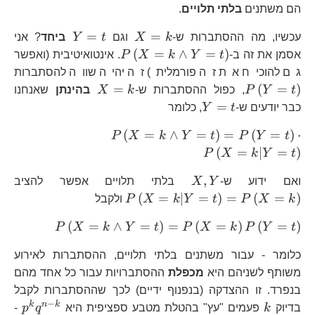
הם משתנים
בלתי תלויים
.
X=k
Y=t
=
=
עכשיו, מה ההסתברות ש-
k
X
וגם
t
Y
ביחד
? אני
P\left(X=k\wedge
(
=
∧
=
)
אסמן את זה ב-
t
Y
k
X
P
. אינטואיטיבית (ואפשר
Y=t\right)
P\
גם להוכיח את זה פורמלית) זה יהיה שווה להסתברות
X=k
=
(
=
)
t
Y
P
, כפול ההסתברות ש-
k
X
בהינתן
שאנחנו
Y=t
=
כבר יודעים ש-
t
Y
, כלומר
P\left(X=k\wedge
(
=
∧
=
)
=
(
=
)
⋅
P
X
k
Y
t
P
Y
t
Y=t\right)=P\left
(
=
∣
=
)
P
X
k
Y
t
P\left(X=k|Y=t\ri
X,Y
P\
,
ואם ידוע ש-
Y
X
בלתי תלויים אפשר להציב
(
=
∣
=
)
=
(
=
)
k
X
P
t
Y
k
X
P
ולקבל
P\left(
(
=
∧
=
)
=
(
=
)
(
=
)
P
X
k
Y
t
P
X
k
P
Y
t
Y=t\righ
כלומר - עבור משתנים בלתי תלויים, ההסתברות לאירוע
משותף לשניהם היא
מכפלת
ההסתברויות עבור כל אחד מהם
בנפרד. זו ההצדקה (בנפנוף ידיים) לכך שההסתברות לקבל
−
k
p^{
k
n
k
בדיוק
k
פעמים "עץ" בהטלת מטבע ספציפית היא
q
p
-