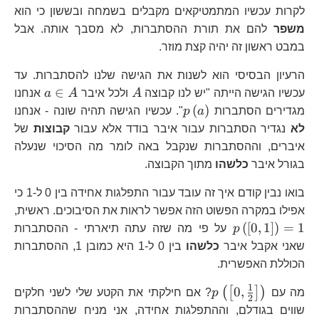
לקרות עכשיו המתמטיקאים מקבלים בשמחה ובששון כי הוא
משפר
להם את תורת ההסתברות, לא מסבך אותה. אבל
במבט ראשון זה יהיה קצת מוזר.
הרעיון הבסיסי הוא לשנות את הגישה שלנו להסתברות. עד
A
a\in
∈
עכשיו הגישה הייתה "יש לנו קבוצה
A
ולכל איבר
A
a
אנחנו
A
p\left(a\right)
(
)
מגדירים הסתברות
a
p
". עכשיו הגישה תהיה שונה - אנחנו
לא
נגדיר הסתברות עבור איבר בודד אלא עבור
קבוצות
של
איברים, וההסתברות שנקבל באה לומר מה הסיכוי שנעלה
בגורל איבר
כלשהו
מתוך הקבוצה.
בואו נבין קודם איך זה עובד עבור התפלגות אחידה בין 0 ל-1 כי
אפילו במקרה הפשוט הזה אפשר לראות את הסיבוכים. ראשית,
p\left(\left[0,1\right]\right)=1
(
[
0
,
1
]
)
=
1
p
על פי מה שזה עתה תיארתי - ההסתברות
שאני אקבל איבר
כלשהו
בין 0 ל-1 היא כמובן 1, ההסתברות
הכוללת האפשרית.
1
p\left(\left[0,\frac{1}
0
,
(
[
]
)
מה עם
p
? אם חילקתי את הקטע שלי לשני חלקים
2
{2}\right]\right)
שווים בגודלם, וההתפלגות אחידה, אני מניח שההסתברות