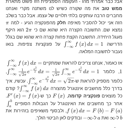
אבל כבר אמרתי מהו - העקומה הספציפית הזו פשוט מתארת
ממש טוב
את מה שקורה כשיש לנו משתנה מקרי ואנחנו
מחברים הרבה עותקים בלתי תלויים של עצמו. אבל כבר בשלב
\p
הזה אני יכול להסביר מאיפה
חלק
מהפונקציה הגיע - למה
π
2\pi
2
נמצא שם. התשובה הקצרה היא שהוא שם כי
π
הוא היקף
מעגל היחידה. התשובה הקצת פחות קצרה היא שהוא שם בגלל
∞
\int_{-
(
)
=
1
∫
הדרישה
x
d
x
f
על פונקציות צפיפות. בואו
−
∞
\infty}^{\infty}f\left(x\r
נעבור לתשובה המלאה.
∞
\i
(
)
=
∫
אז כאמור, אנחנו צריכים להראות שמתקיים
x
d
x
f
−
∞
\i
2
2
∞
∞
\i
1
1
x
x
−
−
=
=
1
1
∫
∫
, כלומר
x
d
e
x
d
e
,
2
2
−
∞
−
∞
2
2
π
π
\i
2
∞
\int_{-
x
−
=
2
∫
כלומר מספיק להראות ש-
π
x
d
e
. עכשיו, איך
2
{\
−
∞
\infty}^{\i
∞
\int_{-
(
)
∫
בדרך כלל מחשבים אינטגרל מהצורה
x
d
x
f
? קודם
\f
−
∞
\frac{x^{2
\infty}^
′
F\left(x\right)
F^
(
)
=
(
)
(
)
{2
כל מוצאים
פונקציה קדומה
,
x
F
כך ש-
x
f
x
F
.
{2}}dx=\sq
b
\i
{\
∫
אחר כך מחשבים את האינטגרל על הגבולות הסופיים
a
F\
\i
b
(
)
=
(
)
−
(
)
a
F
b
F
x
d
x
f
, ולבסוף משאיפים בזהירות את
\f
\infty
a
-
−
∞
∞
b
ל-
ואת
a
ל-
ובודקים לאן הביטוי הולך.
\infty