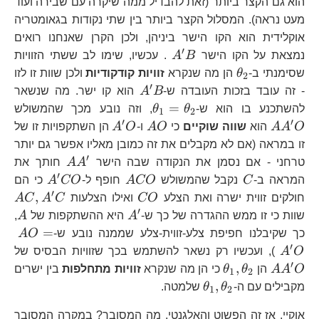
הוא גם הקצר ביותר (זאת להבדיל ממה שיקרה עם שבירה ועוד
מעט נראה). המסלול הקצר ביותר בין שתי נקודות בגאומטריה
אוקלידית הוא הקו הישר ביניהן, ולכן הקרן שאנחנו רואים
′
A^{\prime}B
נמצאת על הקו הישר
B
A
. עכשיו, שימו לב ששתי הזוויות
\theta_{2}
שסימנתי ב-
θ
הן מה שנקרא
זוויות קודקודיות
ולכן שוות זו לזו
2
′
A^{\prime}B
- זה עובד בזכות העובדה ש-
B
A
הוא קו ישר. מה שנשאר
\theta_{1}=\theta_{2}
A
=
להשתכנע בו הוא ש-
θ
θ
, וזה נובע מכך שהמשולש
1
2
′
′
AO
A^{\prime}O
O
A
A
הוא
שווה שוקיים
כי
O
A
ו-
O
A
הן השתקפויות זו של
זו במראה (אם לא מקבלים את זה כמובן מאליו אפשר גם יותר
′
AA^{\pri
טרחני - אם נסמן את הנקודה שבה הישר
A
A
חותך את
′
C
ACO
A^{\pr
המראה ב-
C
נקבל שהמשולש
CO
A
חופף ל-
CO
A
כי הם
′
CO
A
,
חולקים זווית ישרה ואת הצלע
CO
ואילו הצלעות
C
A
C
A
′
A^{\prime}
A
שוות כי זו ממש ההגדרה של כך ש-
A
היא ההשתקפות של
A
,
AO
=
כך שקיבלנו חפיפת צלע-זווית-צלע שממנה נובע ש-
O
A
′
A
O
A
), ועכשיו רק נשאר להשתמש בכך שזוויות הבסיס של
′
\theta_{1},\theta_{2}
,
O
A
A
הן
θ
θ
כי הן מה שנקרא
זוויות מתחלפות
בין ישרים
1
2
\theta_{1},\theta_{2}
,
מקבילים עם ה-
θ
θ
שלמטה.
1
2
אוקיי, אז זה הפשוט והאלגנטי, מה המסובך? במקרה המסובך