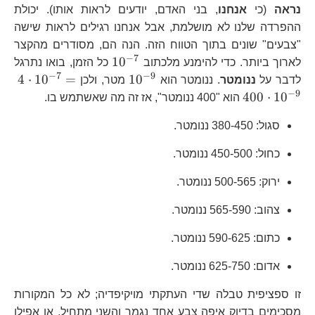
נראה
(כי
אנחנו
, בני האדם, יודעים לראות אותו). יכולת
ההפרדה שלנו לא מושלמת, אבל אנחנו רגילים לראות שישה
"צבעים" שונים בתוך הטווח הזה. הנה הם, מסודרים מהקצר
−
7
10^{-7}
1
0
לארוך ביותר. כדי להימנע מלכתוב
כל הזמן, בואו נתרגל
−
7
−
9
10^{-9}
4\
4
⋅
1
0
=
1
0
לדבר על
ננומטר
. ננומטר הוא
מטר, ולכן
−
9
400
⋅
1
0
הוא "400 ננומטר", אז זה מה שאשתמש בו.
סגול: 380-450 ננומטר.
כחול: 450-500 ננומטר.
ירוק: 500-565 ננומטר.
צהוב: 565-590 ננומטר.
כתום: 590-625 ננומטר.
אדום: 625-750 ננומטר.
זו ספציפית טבלה שדי העתקתי מויקיפדיה; לא כל המקורות
מסכימים בדיוק איפה צבע אחד נגמר והשני מתחיל, או אפילו