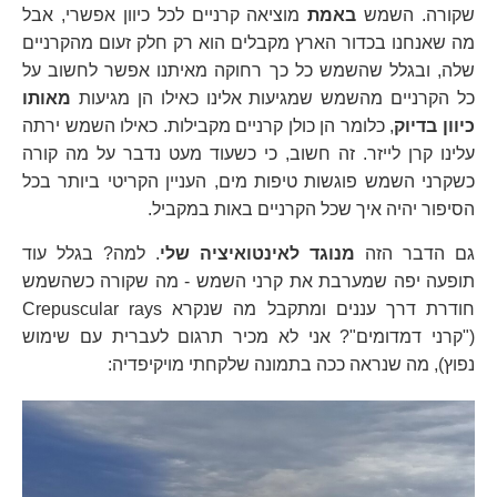
שקורה. השמש
באמת
מוציאה קרניים לכל כיוון אפשרי, אבל
מה שאנחנו בכדור הארץ מקבלים הוא רק חלק זעום מהקרניים
שלה, ובגלל שהשמש כל כך רחוקה מאיתנו אפשר לחשוב על
כל הקרניים מהשמש שמגיעות אלינו כאילו הן מגיעות
מאותו
כיוון בדיוק
, כלומר הן כולן קרניים מקבילות. כאילו השמש ירתה
עלינו קרן לייזר. זה חשוב, כי כשעוד מעט נדבר על מה קורה
כשקרני השמש פוגשות טיפות מים, העניין הקריטי ביותר בכל
הסיפור יהיה איך שכל הקרניים באות במקביל.
גם הדבר הזה
מנוגד לאינטואיציה שלי
. למה? בגלל עוד
תופעה יפה שמערבת את קרני השמש - מה שקורה כשהשמש
חודרת דרך עננים ומתקבל מה שנקרא Crepuscular rays
("קרני דמדומים"? אני לא מכיר תרגום לעברית עם שימוש
נפוץ), מה שנראה ככה בתמונה שלקחתי מויקיפדיה: