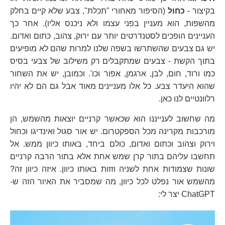
בקיצור -
כחול
(הסיפור מאחורי "תכלת", צבע שלא קיים בחלק
מהשפות, הוא מעניין בפני עצמו ולא ניכנס אליו). אחר כך
העניינים הופכים לסטנדרטים יותר עם ירוק, צהוב, כתום ואדום.
יש גם צבעים שהשתרשו בשפה שלנו למרות שהם לא מופיעים
בתוך הקשת - צבעים שמתקבלים רק משילוב של צבעי בסיס
כמו ורוד, חום, לבן, ארגמן, אפור וכו'. וכמובן, יש את השחור
שהוא היעדר צבע. כל אלו מעניינים מאוד אבל גם הם לא יהיו
רלוונטיים לנו כאן.
מה שחשוב לענייננו הוא שכאשר קרניים יוצאות מהשמש, הן
מורכבות מקרינה מכל הספקטרום. יש אור סגול ואינדיגו וכחול
וירוק וצהוב וכתום ואדום, כולם ביחד, באותו כיוון ממש. אל
תחשבו עליהם בתור קרן שמש אחת אלא בתור הרבה קרניים
שונות שצמודות אחת לשניה וזזות באותו כיוון. איזה כיוון זה?
מהשמש אור נפלט לכל כיוון, מה שמסביר את האיור הזה ש-
ChatGPT יצר לי: