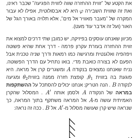
את הקטע של "זווית ההחזרה שווה לזווית הפגיעה" שכבר ראינו,
\varphi
ואת זה שזווית השבירה
φ
היא לא אבסולוטית, אפילו לא עבור
המקרה של "מעבר מאוויר אל מים", אלא תלויה באורך הגל של
האור (ועל זה אדבר עוד מעט).
מכיוון שאנחנו עוסקים בפיזיקה, יש כמובן שתי דרכים למצוא את
זווית ההחזרה בעזרת עקרון פרמה - דרך אחת שהיא פשוטה
ויפהפיה ואלגנטית ומרגישה כמו רמאות ודרך שניה טכנית אבל
הפעם לא בצורה כואבת מדי. בואו נתחיל עם הדרך הפשוטה.
A
נניח שאנחנו נמצאים בנקודה
A
ומשגרים קרן אל מראה. היא
\theta_{1}
\theta_
פוגעת בה בזווית
θ
, קופצת חזרה ממנה בזווית
θ
ומגיעה
2
1
B
לנקודה
B
. הנה הטריק: אנחנו יכולים להסתכל על
ההשתקפות
′
A
A^{\prime}
במראה
של הנקודה
A
ולסמן אותה
A
. המסלול שהקרן
A
האמיתית עושה מ-
A
אל המראה משתקף בתוך המראה, כך
′
A^{\prime}
B
שנראה שיש קרן שעושה מסלול מ-
A
אל
B
. ככה זה נראה: