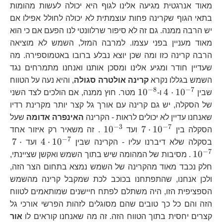
מאוד אנרגטית מגיעה אלינו לגוף היא יכולה לעשות מהומות
בתאי הגוף שקרינה פחות עוצמתית לא יכולה לחולל אפילו אם
יש הרבה ממנה. גם זה לא סיפור שרלוונטי לנו הפעם אם כי הוא
מאוד מעניין בפני עצמו. למרבה המזל, השמש לא מוציאה
הרבה קרינה כזו ומה שכן יוצא נבלע ברובו באטמוספירה. מה
שעדיין חודר ומגיע אלינו ומסכן אותנו ואנחנו מתמרחים נגד
השמש בגללו נקרא
קרינה אולטרה סגולה
, והיא נעה על הטווח
−
8
−
7
4\cdot10^{-7}
10^{-8}
1
0
4
⋅
1
0
שבין
ו-
מטר. חוץ ממנה, אם הולכים לצד השני
של הסקלה, יש גם קרינה עם אורך גל קצר יותר מקרינת רדיו
שאנחנו עדיין לא יכולים לראות - הקרינה
האינפרה אדומה
שעל
−
3
−
7
7\cdot10^{-7}
10^{-3}
1
0
7
⋅
1
0
הסקלה בין
ועד
. זה משאיר רק איזור אחד
−
7
4\cdot10
7\
7
⋅
4
⋅
1
0
בסקלה שלא דיברנו עליו - הקרינה שבין
ועד
−
7
1
0
. מסיבות של המהומה שיש בתוך השמש ואקשן שציינתי,
חלק נכבד מאוד מהקרינה של השמש נמצא בתחום הצר הזה,
ולכן אנחנו, שהתפתחנו בכוכב לכת שמקבל קרינה מהשמש
הספציפית הזו, היה משתלם לפתח חיישנים שמותאמים לטווח
הזה והם כל כך טובים שהם מסוגלים לזהות הפרשי אורכי גל
קצרים יחסית בתוך הטווח הזה. זה מה שאנחנו קוראים לו
אור