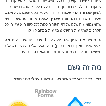
שגורם ליצירת קשת). בגלל אשליית "השמש ממש קרובה"
שהקרניים הללו יוצרות הן חביבות על חלק מהאנשים שמנסים
לטעון שכדור הארץ שטוח - זה דיון מעניין בפני עצמו שלא אכנס
אליו - השורה התחתונה שצריך לצאת איתה מהסיפור היא
שהאינטואיציה שלנו שקרני האור הולכות לכל כיוון היא שגויה. כל
הקרניים שמגיעות מהשמש מגיעות במקביל זו לזו.
זה מסיים את הדיון שלנו על שלב 1. אנחנו עכשיו יודעים
מה
מגיע אלינו, ו
איך
(באיזה כיוון) הוא מגיע אלינו. עכשיו נשאלת
השאלה מה קורה כשהמשהו הזה מתנגש בטיפת מים.
מה זה גשם
בואו נחזור לרגע אל האיור ש-ChatGPT יצר לי ברוב טובו: