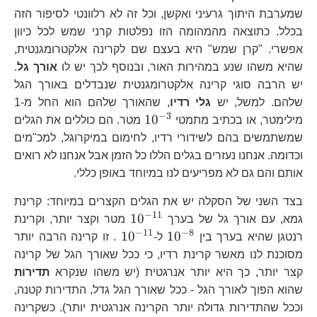
שמערבת היתוך גרעיני ואקשן, וכל זה לא רלוונטי לסיפור הזה
בכלל. כתוצאה מהמהומה הזו נפלטות קרני שמש לכל כיוון
אפשרי. "קרן שמש" היא בעצם שם לקרינה אלקטרומגנטית,
שהיא משהו שנע במהירות האור, ובנוסף לכך יש לו
אורך גל
.
יש הרבה סוגי קרינה אלקטרומגנטית שנבדלים באורך הגל
שלהם. למשל, יש
גלי רדיו
, שהאורך שלהם הוא החל מ-1
−
3
10^{-3}
1
0
מילימטר, או בכתיב מתמטי
מטר. הם כוללים את הגלים
שמשתמשים בהם לשידורי רדיו, לחימום במיקרוגל, למכ"מים
וכדומה. אנחנו נעזרים בגלים הללו כל הזמן אבל אנחנו לא רואים
אותם והם גם לא מפריעים לנו במיוחד באופן כללי.
בצד השני של הסקלה יש את הגלים הקצרים במיוחד: קרינת
−
11
10^{-11}
1
0
גמא, עם אורך גל של בערך
מטר וקצר יותר, וקרינת
−
11
−
8
10^{-8}
10^{-11}
1
0
1
0
רנטגן שהיא בערך בין
ל-
. זו קרינה הרבה יותר
מסוכנת לנו מאשר קרינת רדיו, כי ככל שאורך הגל של קרינה
קצר יותר, כך היא יותר אנרגטית (יש משהו שנקרא
תדירות
שהוא הפוך לאורך הגל - ככל שאורך הגל גדל, התדירות קטנה,
וככל שהתדירות גדולה יותר הקרינה אנרגטית יותר). כשקרינה