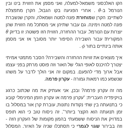
הקו האלכסוני משמאל-למעלה, ואני מסמן את הזווית בינו ובין
\theta
הנורמל ב-
θ
. אחרי הפגיעה בקו הגבול, הקרן מתפצלת
לשתיים: הקרן ש
מוחזרת
פונה למטה ושמאלה, והקרן שנשברת
פונה למטה וימינה. גם עבור שתיהן אני מסתכל מה הזווית שהן
\t
יוצרות עם הנורמל. עבור ההחזרה, הזווית הזו פשוטה: זו בדיוק
θ
המקורית! עבור השבירה הסיפור יותר מסובך אז אני מסמן
\phi
אותה בינתיים בתור
ϕ
.
איך מוצאים את זוויות ההחזרה והשבירה? הסבר מתמטי אמיתי
יצטרך להיכנס לאופי הגלי של האור וזה פוסט מרתק בפני עצמו
אבל ארוך מדי להפעם. במקום זה אני הולך לדבר על משהו
שנשמע כמו רמאות גמורה -
עקרון פרמה
.
מה זה עקרון פרמה? ובכן, אני אעתיק את מה שכתוב כרגע
בויקיפדיה העברית: "עקרון פרמה או עקרון הזמן המינימלי קובע
כי בתנועתה בין שתי נקודות נתונות, עוברת קרן אור במסלול בו
זמן תנועתה הוא הקצר ביותר". זה ניסוח טוב כי הוא תופס
במדויק את הניסוח ששמעתי בהמון מקומות של העקרון הזה -
וזה בבירור
שגוי לגמרי
כי תסתכלו שניה על האיור, המסלול