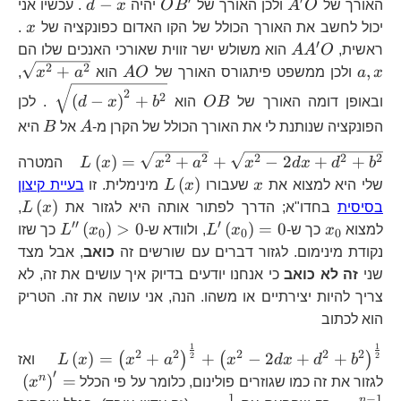
A^{\prime}O
OB^{\prime}
d-
−
האורך של
O
A
ולכן האורך של
B
O
יהיה
x
d
. עכשיו אני
x
x
יכול לחשב את האורך הכולל של הקו האדום כפונקציה של
x
.
′
AA^{\prime}O
a,
ראשית,
O
A
A
הוא משולש ישר זווית שאורכי האנכים שלו הם
AO
\s
2
2
+
,
x
a
ולכן ממשפט פיתגורס האורך של
O
A
הוא
a
x
,
OB
\sqrt{\
2
2
(
−
)
+
ובאופן דומה האורך של
OB
הוא
b
x
d
. לכן
x\righ
A
B
הפונקציה שנותנת לי את האורך הכולל של הקרן מ-
A
אל
B
היא
L\left(x\
2
2
2
2
2
(
)
=
+
+
−
2
+
+
b
d
x
d
x
a
x
x
L
המטרה
x
L\left(x\right)
(
)
שלי היא למצוא את
x
שעבורו
x
L
מינימלית. זו
בעיית קיצון
L\
(
)
בסיסית
בחדו"א; הדרך לפתור אותה היא לגזור את
x
L
,
′′
′
x_{0}
L^{\prime}\left(x_{0}\rig
L^{\pri
(
)
>
0
(
)
=
0
למצוא
x
כך ש-
x
L
, ולוודא ש-
x
L
כך שזו
0
0
0
0
נקודת מינימום. לגזור דברים עם שורשים זה
כואב
, אבל מצד
שני
זה לא כואב
כי אנחנו יודעים בדיוק איך עושים את זה, לא
צריך להיות יצירתיים או משהו. הנה, אני עושה את זה. הטריק
הוא לכתוב
1
1
L\left(
2
2
2
2
2
(
)
=
+
+
−
2
+
+
2
2
(
)
(
)
b
d
x
d
x
a
x
x
L
ואז
{2}}+\
′
\l
n
(
)
=
לגזור את זה כמו שגוזרים פולינום, כלומר על פי הכלל
x
{2}}
1}
1
−
1
n