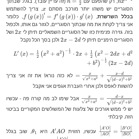
n=\frac{1}
=
x
n
, רק שהפעם עם
n
(זה עדיין עובד). בגלל שבתוך
2
{2}
x
הסוגריים יש משהו יותר מורכב מסתם
x
, צריך להשתמש
′
′
′
f\left(g
(
(
)
)
=
(
(
)
)
⋅
(
)
בכלל השרשרת
,
x
g
x
g
f
x
g
f
, כלומר
g^{\prim
אני צריך לקחת את מה שבתוך הסוגריים, לגזור גם אותו, ולכפול
2x
2
בזה. גזירה פנימית כזו של הסוגריים השמאליים תיתן לי
x
ושל
2x-
2
−
2
הסוגריים הימניים תיתן לי
d
x
ולכן בסך הכל נקבל
2d
1
−
L^{\
1
1
′
2
2
2
2
(
)
=
+
⋅
2
+
−
2
+
2
(
)
(
L
x
x
a
x
x
d
x
d
2
2
{2}\
1
−
2
+
(
2
−
2
)
2
)
b
x
d
{2}}
{2}\
−
=\frac{x}
x
x
d
=
+
לא כזה נורא! את זה אני צריך
2
2
2
+
2
x
a
\frac
(
−
)
+
d
x
b
{\sqrt{x^{2}+a^{2}}}+\fra
להשוות לאפס ולכן אחרי העברת אגפים אני אקבל
d}{\sqrt{\left(d-
x\right)^{2}+b^{2}}}
−
\frac{x}
x
d
x
=
אבל שימו לב מה קורה פה - עכשיו
2
2
2
+
2
x
a
(
−
)
+
d
x
b
{\sqrt{x^{2}+a^{2}}}=\frac{
יש לי ממש אורכים של צלעות של המשולשים המקוריים בביטוי
x}{\sqrt{\left(d-
הזה. קיבלתי
x\right)^{2}+b^{2}}}
∣
∣
∣
∣
′
′
\frac{\left|A^{\prime}O\right|}
A^{\prime}AO
\theta_{1}
A
O
B
O
′
=
עכשיו, הזווית
O
A
A
היא
θ
, שוב בגלל
1
∣
∣
∣
∣
A
O
BO
{\left|AO\right|}=\frac{\left|B^{\pr
′