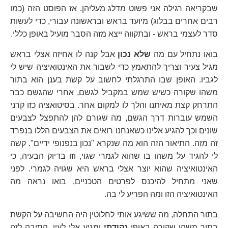
שבקריאה רגילה אני פשוט מדלג מעליהן. אז הפוסט הזה (כמו
רבים אחרים בבלוג) מיועד בראש ובראשונה עבורי, כדי לעשות
סדר לעצמי בראש - ובתקווה ייצא מזה הסבר מועיל באופן כללי.
בואו נתחיל עם מה
שלא נכון
אבל קנה לו אחיזה אצלי בראש
מגיל צעיר וצריך להתאמץ כדי לשבור את האינטואיציה שיש לי
לגביו. האופן שבו התרגלתי לחשוב על קשת בענן הוא בתור
משהו שקורה כשיש שמש במקביל לגשם, אחרי שהגשם כבר
התרחק קצת מאיתנו והלך לו למקום אחר. בסיטואציה כזו קרני
השמש עוברות דרך הגשם, מה שגורם להן להתפצל לצבעים
שונים וכך להגיע אלינו כשאנחנו רואים את הצבעים הללו בנפרד
זה מזה. התיאור הזה הוא מה שנקרא "נכון בנפנופי ידיים". קשה
לי להגיד על משהו בו שהוא לגמרי שגוי, וזו בדיוק הבעיה, כי
האינטואיציה שהוא יוצר אצלי בראש היא שגויה לגמרי. לפני
שאני מתחיל להיכנס לפרטים הטכניים, בואו נראה מה
האינטואיציה הזו ומה הפריע לי בה.
בתור התחלה, מה ששיגע אותי לחלוטין היה החשיבה על הקשת
בתור משהו שקורה באופן
נקודתי
ומגיע אלי לעין. הסיבה לזה