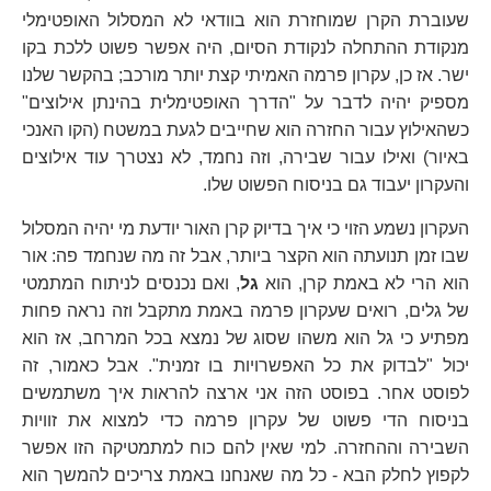
שעוברת הקרן שמוחזרת הוא בוודאי לא המסלול האופטימלי
מנקודת ההתחלה לנקודת הסיום, היה אפשר פשוט ללכת בקו
ישר. אז כן, עקרון פרמה האמיתי קצת יותר מורכב; בהקשר שלנו
מספיק יהיה לדבר על "הדרך האופטימלית בהינתן אילוצים"
כשהאילוץ עבור החזרה הוא שחייבים לגעת במשטח (הקו האנכי
באיור) ואילו עבור שבירה, וזה נחמד, לא נצטרך עוד אילוצים
והעקרון יעבוד גם בניסוח הפשוט שלו.
העקרון נשמע הזוי כי איך בדיוק קרן האור יודעת מי יהיה המסלול
שבו זמן תנועתה הוא הקצר ביותר, אבל זה מה שנחמד פה: אור
הוא הרי לא באמת קרן, הוא
גל
, ואם נכנסים לניתוח המתמטי
של גלים, רואים שעקרון פרמה באמת מתקבל וזה נראה פחות
מפתיע כי גל הוא משהו שסוג של נמצא בכל המרחב, אז הוא
יכול "לבדוק את כל האפשרויות בו זמנית". אבל כאמור, זה
לפוסט אחר. בפוסט הזה אני ארצה להראות איך משתמשים
בניסוח הדי פשוט של עקרון פרמה כדי למצוא את זוויות
השבירה וההחזרה. למי שאין להם כוח למתמטיקה הזו אפשר
לקפוץ לחלק הבא - כל מה שאנחנו באמת צריכים להמשך הוא