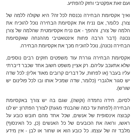
ועם זאת אפקטיבי וחזק להפתיע.
ואיך אקסיומת הבחירה נכנסת לכל זה? היא שקולה ללמה של
צורן. כלומר, אם נניח את אקסיומת הבחירה נוכל להוכיח את
הלמה של צורן, וההפך - אם נניח אקסיומטית שהלמה של צורן
נכונה (דבר הרבה פחות אינטואטיבי מההנחה שאקסיומת
הבחירה נכונה), נוכל להוכיח מכך את אקסיומת הבחירה.
אקסיומת הבחירה גוררת עוד משפטים חזקים רבים נוספים,
שלא אתעכב עליהם. רק אציין משפט חשוב אחד שכבר דיברתי
עליו בעבר (או לפחות, על דברים קרובים מאוד אליו): לכל שדה
יש סגור אלגברי (כלומר, שדה שמכיל אותו ובו לכל פולינום יש
שורש).
לסיום, חידה נחמדה (וקשה), שגם בה יש צורך באקסיומת
הבחירה (לפחות עד כמה שהבנתי מגעת) לצורך הפתרון: יש לנו
קבוצה אינסופית של אנשים, שכל אחד מהם חובש כובע על
ראשו, ורואה את הכובעים של כל האנשים (כן, כל האינסוף)
מלבד זה של עצמו. כל כובע הוא או שחור או לבן - אין מידע