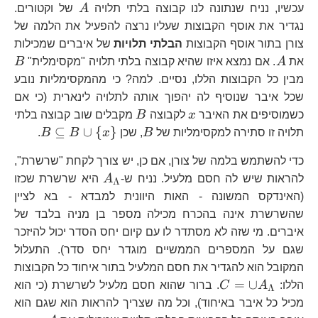
A
עכשיו, נניח שנתונה לנו קבוצה בלתי תלויה
A
של וקטורים.
A_2
נגדיר את אוסף הקבוצות שעליו נרצה להפעיל את הלמה של
צורן בתור אוסף הקבוצות
הבלתי תלויות
של איברים שמכילות
A
B
את
A
. אם נמצא איזו שהיא קבוצה בלתי תלויה "מקסימלית"
B
מבין כל הקבוצות הללו, נסיים. למה? כי מהמקסימליות נובע
שכל איבר שנוסיף לה יהפוך אותה לתלויה לינארית (כי אם
x
B
כשמוסיפים את האיבר
x
לקבוצה
B
מקבלים שוב קבוצה בלתי
B
B\subs
⊆
∪
{
}
תלויה זו סתירה למקסימליות של
B
, שכן
x
B
B
.
B\cup
כדי להשתמש בלמה של צורן, אם כן, יש צורך לקחת "שרשרת",
{x\}
A_\Lambda
להראות שיש לה חסם מלעיל. נניח ש-
A
היא שרשרת שכזו
Λ
(האינדקס המשונה - האות היוונית למבדא - בא לציין
שהשרשרת אינה בהכרח מכילה מספר בן מניה בלבד של
איברים. מי שזה לא מסתדר לו עם קיום יחס הסדר יכול להיזכר
שגם על המספרים הממשיים מוגדר יחס סדר). התעלול
המקובל הוא להגדיר את חסם המלעיל בתור איחוד כל הקבוצות
C=\cup
=
∪
הללו:
A
C
. ברור שהוא חסם מלעיל לשרשרת (כי הוא
Λ
A_\Lambda
מכיל כל איבר באיחוד), וכל מה שצריך להראות הוא שגם הוא