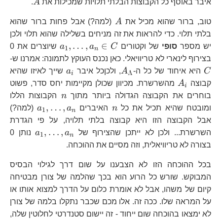
A
איבר באוסף כל הקבוצות הבלתי תלויות שמכילות את
A
.
A
טוב, ברור שהוא מכיל את
A
(למה?) אבל פחות ברור שהוא
בלתי תלוי. כדי להראות את זה מניחים בשלילה שהוא תלוי ולכן
a_1,\dots,a_n
,
…
,
∈
יש מספר
סופי
של וקטורים
C
a
a
שיוצרים את 0
1
n
C
C
בצירוף לינארי לא טריוויאלי. כאן נכנס העוקץ לתמונה: אמרנו ש-
A_\Lambda
a_i
C
היא איחוד של כל ה-
A
, ולכןכל איבר
a
שייך לאיזו שהיא
Λ
i
A_i
קבוצה
A
מהשרשרת. מכיוון שכולן מקיימות יחס סדר, פשוט
i
n
בוחרים את הקבוצה הגדולה ביותר מתוך
n
הקבוצות הללו
n
a_1,\dot
,
…
,
ומובטח שהיא תכיל את כל
n
האיברים
a
a
(למה?)
1
n
a_n
אבל הקבוצה הזו היא קבוצה בלתי תלויה, על פי הגדרת
a_1,\dot
,
…
,
השרשרת... ולכן לא ייתכן שהצירוף של
a
a
נותן 0
1
n
a_n
בצורה לא טריוויאלית, וזה מסיים את ההוכחה.
בכל ההוכחה הזו לא הצבענו על שום דרך לגילוי הבסיס
המבוקש. שורש כל הרוע הוא בכך שהלמה של צורן מבטיחה
קיום של משהו, אבל לא אומרת כלום על הדרך למצוא אותו או
על המראה שלו. ככה זה. אלו מכם שכבר נתקלו בלמה של צורן
לא ימצאו בהוכחה שום ייחוד - זה יישום סטנדרטי לחלוטין שלה,