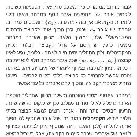
עבור מרחב ממימד סופי המשפט טריוויאלי, והטכניקה פשוטה:
a_1
לוקחים איבר
a
. מחפשים איבר נוסף במרחב שאינו תלוי
1
a_1
\
{
}
לינארית ב-
a
. אם אין כזה - מה טוב,
a
הוא בסיס למרחב.
1
1
{a_1\}
a_2
אחרת, יש איבר
a
שכזה, ולכן נוסיף אותו לקבוצת ה"בסיס
2
הפוטנציאלי" שלנו, ונמשיך הלאה. מכיוון שאנחנו במרחב
ממימד סופי, יש חסם על גודל הקבוצה הבלתי תלויה
המקסימלית, ולכן התהליך יהיה חייב לעצור - כלומר, נגיע לאיזו
\{a_1,
{
,
,
…
,
}
קבוצה
a
a
a
שכל איבר במרחב תלוי לינארית בה
1
2
n
a_2,\dots,
- כלומר, ניתן לכתיבה כצירוף לינארי של איבריה, וזהו. באותה
a_n\}
צורה אפשר להרחיב כל קבוצה בלתי תלויה לבסיס - פשוט
נתחיל מאיברי הקבוצה, ונוסיף להם איברים כל עוד אפשר.
במרחב אינסוף ממדי ההוכחה נכשלת מכיוון שתהליך הוספת
האיברים עלול לא להסתיים לעולם. לכן יש לנקוט בגישה שונה.
הרעיון הבסיסי נותר זהה - אנחנו רוצים למצוא קבוצה בלתי
תלויה שהיא
מקסימלית
במובן זה שכל איבר שנוסיף לה יהפוך
אותה לתלויה (ולכן האיבר הזה שנוסיף ניתן לכתיבה כצירוף
לינארי של איברים שכבר קיימים בקבוצה), אבל בשביל למצוא