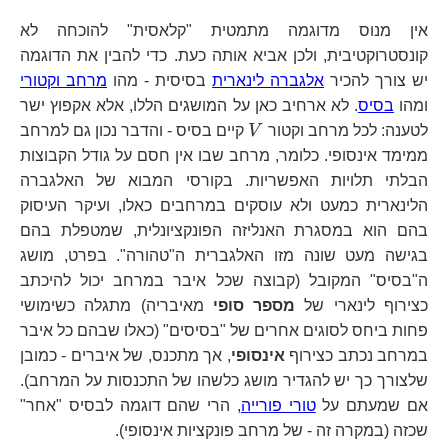
אין מנוס מדוגמה מתמטית "קלאסית" להוכחה לא
קונסטרוקטיבית, ולכן אביא אותה כעת. כדי להבין את הדוגמה
יש צורך להכיר
אלגברה לינארית
בסיסית - מהו
מרחב וקטורי
ומהו
בסיס
. לא ארחיב כאן על המושגים הללו, אלא אקפוץ ישר
V
לטענה: לכל מרחב וקטור
V
קיים בסיס - והדבר נכון גם למרחב
ממימד אינסופי. כלומר, מרחב שבו אין חסם על גודל הקבוצות
הבלתי תלויות האפשריות. בקורסי המבוא של האלגברה
הלינארית כמעט ולא עוסקים במרחבים כאלו, ועיקר העיסוק
בהם הוא במסגרת האנליזה הפונקציונלית, שמטפלת בהם
בגישה מעט שונה מזו האלגברית ה"טהורה". בפרט, מושג
ה"בסיס" המקובל (קבוצה שכל איבר במרחב יכול להיכתב
כצירוף לינארי של
מספר סופי
מאיבריה) מתגלה כשימושי
פחות ביחס לסוגים אחרים של "בסיסים" (כאלו שבהם כל איבר
במרחב נכתב כצירוף
אינסופי
, אך מתכנס, של איברים - כמובן
שלצורך כך יש להגדיר מושג כלשהו של התכנסות על המרחב).
אם שמעתם על
טורי פורייה
, הרי שהם דוגמה לבסיס "אחר"
שכזה (במקרה זה - של מרחב פונקציות אינסופי).