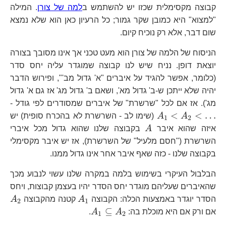
קבוצה מקסימלית שכזו יש להשתמש ב
למה של צורן
. המילה
"למצוא" היא כמובן שקר גמור; כל הרעיון כאן הוא שלא נמצא
שום דבר, אלא רק נוכיח קיום.
הניסוח של הלמה של צורן הוא מעט טכני אך אינו מסובך בצורה
יוצאת דופן. נניח שיש לנו קבוצה שמוגדר עליה יחס סדר
(כלומר, אפשר להגיד על איברים "א' גדול מב'", ופירוש הדבר
יהיה שלא ייתכן ש-ב' גדול מא', ושאם ב' גדול מג' אז גם א' גדול
A
מג'). אז אם לכל "שרשרת" של איברים שמסודרים לפי גודל -
<
<
…
A
A
(שימו לב - השרשרת לא בהכרח סופית) יש
1
2
A
איזה שהוא איבר
A
בקבוצה שלנו שהוא גדול מכל איברי
השרשרת ("חסם מלעיל" של השרשרת), אז יש איבר מקסימלי
בקבוצה שלנו - כזה שאף איבר אחר אינו גדול ממנו.
הבלבול העיקרי בשימוש בלמה במקרה שלנו עשוי לנבוע מכך
שהאיברים שעליהם מוגדר יחס הסדר יהיו בעצמן קבוצות, ויחס
A_1
A
הסדר יוגדר באמצעות הכלה: הקבוצה
A
קטנה מהקבוצה
A
2
1
A_1
⊆
אם ורק אם היא מוכלת בה:
A
A
.
1
2
\subseteq