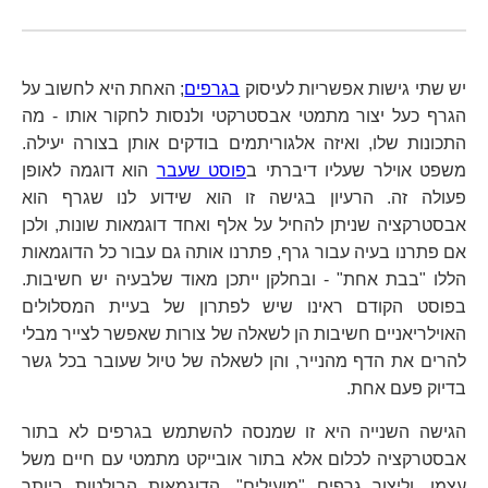
יש שתי גישות אפשריות לעיסוק
בגרפים
; האחת היא לחשוב על
הגרף כעל יצור מתמטי אבסטרקטי ולנסות לחקור אותו - מה
התכונות שלו, ואיזה אלגוריתמים בודקים אותן בצורה יעילה.
משפט אוילר שעליו דיברתי ב
פוסט שעבר
הוא דוגמה לאופן
פעולה זה. הרעיון בגישה זו הוא שידוע לנו שגרף הוא
אבסטרקציה שניתן להחיל על אלף ואחד דוגמאות שונות, ולכן
אם פתרנו בעיה עבור גרף, פתרנו אותה גם עבור כל הדוגמאות
הללו "בבת אחת" - ובחלקן ייתכן מאוד שלבעיה יש חשיבות.
בפוסט הקודם ראינו שיש לפתרון של בעיית המסלולים
האוילריאניים חשיבות הן לשאלה של צורות שאפשר לצייר מבלי
להרים את הדף מהנייר, והן לשאלה של טיול שעובר בכל גשר
בדיוק פעם אחת.
הגישה השנייה היא זו שמנסה להשתמש בגרפים לא בתור
אבסטרקציה לכלום אלא בתור אובייקט מתמטי עם חיים משל
עצמו, וליצור גרפים "מועילים". הדוגמאות הבולטות ביותר