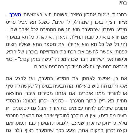
בה?
בתכנות, שיטת אחסון נפוצה ופשוטה היא באמצעות
מערך
-
איזור רציף בזכרון שמחולק ל"תאים", כשכל תא מכיל פריט
מידע. היתרון שבמערך הוא הגישה המהירה לכל איבר שבו -
אם יודעים את כתובת תחילת המערך, את גודל כל תא במערך
(הגודל של כל תא הוא אחיד) ואת מספר התא שאליו רוצים
לפנות, אפשר לחשב את הכתובת המדוייקת בזכרון של התא,
ולגשת אליו ישירות. דבר שכזה מכונה "גישה בזמן קבוע" - וכפי
שנראה בהמשך, זה לא תמיד כך במבנים אחרים.
אם כן, אפשר לאחסן את המידע במערך, ואז לבצע את
אלגוריתם החיפוש ביעילות. מה הבעיה במערך? שקשה להוסיף
או להוריד ממנו איברים. אם אנחנו מסירים איבר, התוצאה
תהיה תא ריק בתוך המערך - כלומר, זכרון מבוזבז (במסדי
נתונים שיכולים להיות עצומים בתיאוריה אבל גם קטנטנים זו
בעיה מהותית), ואין שום דרך להוסיף איבר אם המערך הנוכחי
מלא, כי ייתכן שהזכרון שמעבר לגבולות המערך כבר תפוס, ואם
נקצה זכרון במקום אחר, נפגע בכך שהמערך רציף (ולכן גם