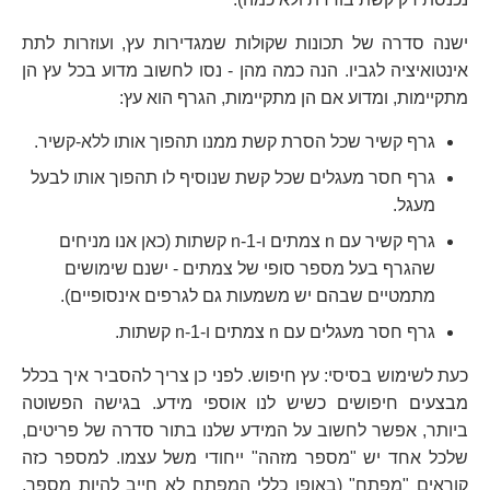
ישנה סדרה של תכונות שקולות שמגדירות עץ, ועוזרות לתת
אינטואיציה לגביו. הנה כמה מהן - נסו לחשוב מדוע בכל עץ הן
מתקיימות, ומדוע אם הן מתקיימות, הגרף הוא עץ:
גרף קשיר שכל הסרת קשת ממנו תהפוך אותו ללא-קשיר.
גרף חסר מעגלים שכל קשת שנוסיף לו תהפוך אותו לבעל
מעגל.
גרף קשיר עם n צמתים ו-n-1 קשתות (כאן אנו מניחים
שהגרף בעל מספר סופי של צמתים - ישנם שימושים
מתמטיים שבהם יש משמעות גם לגרפים אינסופיים).
גרף חסר מעגלים עם n צמתים ו-n-1 קשתות.
כעת לשימוש בסיסי: עץ חיפוש. לפני כן צריך להסביר איך בכלל
מבצעים חיפושים כשיש לנו אוספי מידע. בגישה הפשוטה
ביותר, אפשר לחשוב על המידע שלנו בתור סדרה של פריטים,
שלכל אחד יש "מספר מזהה" ייחודי משל עצמו. למספר כזה
קוראים "מפתח" (באופן כללי המפתח לא חייב להיות מספר,