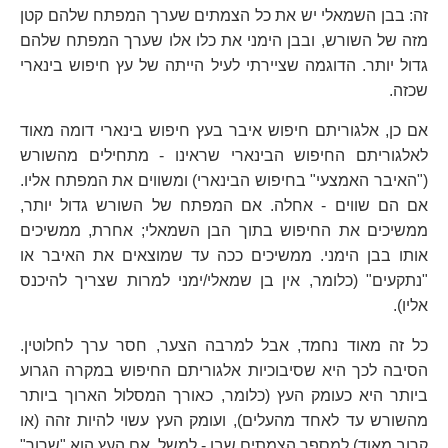
זה: בבן השמאלי יש את כל הצמתים שערך המפתח שלהם קטן
מזה של השורש, ובבן הימני את כלו אלו שערך המפתח שלהם
גדול יותר. הדוגמה שציירתי לעיל הייתה של עץ חיפוש בינארי
שכזה.
אם כן, אלגוריתם חיפוש איבר בעץ חיפוש בינארי דומה מאוד
לאלגוריתם החיפוש הבינארי שראינו - מתחילים מהשורש
("האיבר האמצעי" בחיפוש הבינארי) ומשווים את המפתח אליו.
אם הם שווים - אחלה. אם המפתח של השורש גדול יותר,
ממשיכים את החיפוש בתוך הבן השמאלי; אחרת, ממשיכים
אותו בבן הימני. ממשיכים ככה עד שמוצאים את האיבר או
"נתקעים" (כלומר, אין בן שמאלי/ימני למרות שצריך להיכנס
אליו).
כל זה מאוד נחמד, אבל למרבה הצער, חסר ערך לחלוטין.
הסיבה לכך היא שסיבוכיות אלגוריתם החיפוש במקרה הגרוע
ביותר היא כעומק העץ (כלומר, כאורך המסלול הארוך ביותר
מהשורש עד לאחד מהעלים), ועומק העץ עשוי להיות זהה (או
קרוב מאוד) למספר הצמתים שבו - למשל, אם העץ הוא "שרוך"