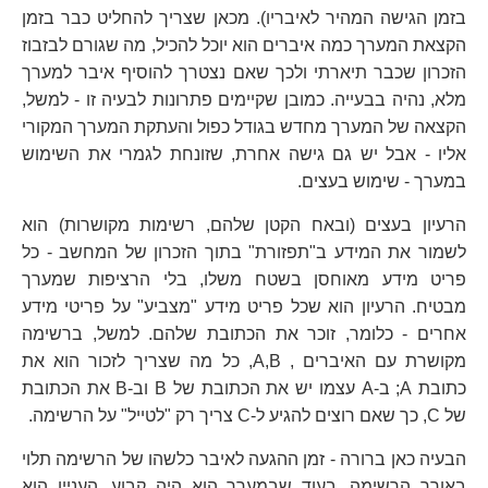
בזמן הגישה המהיר לאיבריו). מכאן שצריך להחליט כבר בזמן
הקצאת המערך כמה איברים הוא יוכל להכיל, מה שגורם לבזבוז
הזכרון שכבר תיארתי ולכך שאם נצטרך להוסיף איבר למערך
מלא, נהיה בבעייה. כמובן שקיימים פתרונות לבעיה זו - למשל,
הקצאה של המערך מחדש בגודל כפול והעתקת המערך המקורי
אליו - אבל יש גם גישה אחרת, שזונחת לגמרי את השימוש
במערך - שימוש בעצים.
הרעיון בעצים (ובאח הקטן שלהם, רשימות מקושרות) הוא
לשמור את המידע ב"תפזורת" בתוך הזכרון של המחשב - כל
פריט מידע מאוחסן בשטח משלו, בלי הרציפות שמערך
מבטיח. הרעיון הוא שכל פריט מידע "מצביע" על פריטי מידע
אחרים - כלומר, זוכר את הכתובת שלהם. למשל, ברשימה
מקושרת עם האיברים , A,B, כל מה שצריך לזכור הוא את
כתובת A; ב-A עצמו יש את הכתובת של B וב-B את הכתובת
של C, כך שאם רוצים להגיע ל-C צריך רק "לטייל" על הרשימה.
הבעיה כאן ברורה - זמן ההגעה לאיבר כלשהו של הרשימה תלוי
באורך הרשימה, בעוד שבמערך הוא היה קבוע. העניין הוא