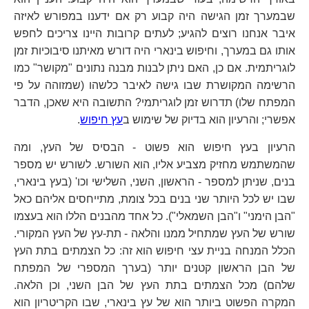
שבמערך זמן הגישה היה קבוע רק אם ידענו במפורש לאיזה
איבר אנחנו רוצים להגיע; לעתים קרובות היינו צריכים לחפש
אותו גם במערך, וחיפוש בינארי היה דורש מאיתנו סיבוכיות זמן
לוגריתמית. אם כן, האם ניתן לבנות מבנה נתונים "מקושר" כמו
הרשימה המקושרת שבו גישה לאיבר כלשהו (שמזוהה על פי
המפתח שלו) תדרוש זמן לוגריתמי? התשובה היא שאכן, הדבר
אפשרי; והרעיון הוא בדיוק של שימוש ב
עץ חיפוש
.
הרעיון בעץ חיפוש הוא פשוט - הבסיס של העץ, ומה
שהמשתמש מחזיק מצביע אליו, הוא השורש. לשורש יש מספר
בנים, שניתן למספר - הראשון, השני, השלישי וכו' (בעץ בינארי,
שבו יש לכל היותר שני בנים בכל צומת, מתייחסים אליהם כאל
"הבן הימני" ו"הבן השמאלי"). כל אחד מהבנים הללו הוא בעצמו
שורש של העץ שמתחיל ממנו והלאה - תת-עץ של העץ המקורי.
הכלל המנחה בניית עצי חיפוש הוא זה: כל הצמתים בתת העץ
של הבן הראשון קטנים יותר (בערך המספרי של המפתח
שלהם) מכל הצמתים בתת העץ של הבן השני, וכן הלאה.
המקרה הפשוט ביותר הוא של עץ בינארי, שבו הקריטריון הוא