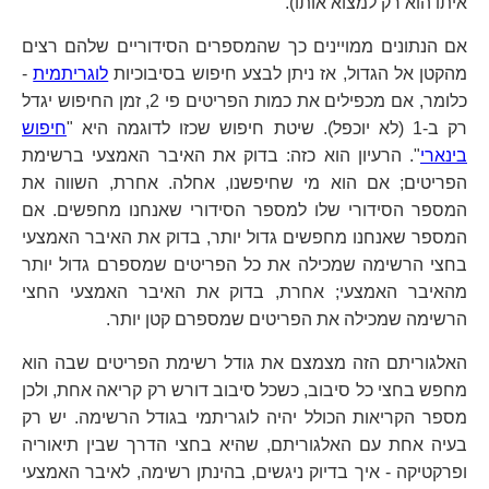
איתו הוא רק למצוא אותו).
אם הנתונים ממויינים כך שהמספרים הסידוריים שלהם רצים
מהקטן אל הגדול, אז ניתן לבצע חיפוש בסיבוכיות
לוגריתמית
-
כלומר, אם מכפילים את כמות הפריטים פי 2, זמן החיפוש יגדל
רק ב-1 (לא יוכפל). שיטת חיפוש שכזו לדוגמה היא "
חיפוש
בינארי
". הרעיון הוא כזה: בדוק את האיבר האמצעי ברשימת
הפריטים; אם הוא מי שחיפשנו, אחלה. אחרת, השווה את
המספר הסידורי שלו למספר הסידורי שאנחנו מחפשים. אם
המספר שאנחנו מחפשים גדול יותר, בדוק את האיבר האמצעי
בחצי הרשימה שמכילה את כל הפריטים שמספרם גדול יותר
מהאיבר האמצעי; אחרת, בדוק את האיבר האמצעי החצי
הרשימה שמכילה את הפריטים שמספרם קטן יותר.
האלגוריתם הזה מצמצם את גודל רשימת הפריטים שבה הוא
מחפש בחצי כל סיבוב, כשכל סיבוב דורש רק קריאה אחת, ולכן
מספר הקריאות הכולל יהיה לוגריתמי בגודל הרשימה. יש רק
בעיה אחת עם האלגוריתם, שהיא בחצי הדרך שבין תיאוריה
ופרקטיקה - איך בדיוק ניגשים, בהינתן רשימה, לאיבר האמצעי