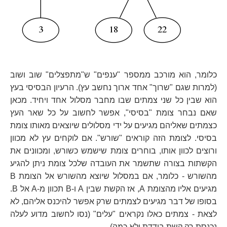
כלומר, הוא מורכב ממספר "ענפים" ש"מתפצלים" שוב ושוב
(למרות שגם "שרוך" אחד ארוך נחשב עץ). הרעיון הבסיסי בעץ
הוא שבין כל שני צמתים שבו מחבר מסלול אחד ויחיד. מכאן
שאם נבחר צומת "בסיסי", אפשר לחשוב על כל שאר העץ
כצמתים שאליהם מגיעים על ידי מסלולים שיוצאים מאותו צומת
בסיסי. לצומת הזה קוראים "שורש". אם לוקחים עץ לא מכוון
ורוצים לכוון אותו, בוחרים צומת שישמש כשורש, ומכוונים את
הקשתות בצורה שתשמר את העובדה שלכל צומת ניתן להגיע
מהשורש - כלומר, אם במסלול שיוצא מהשורש אל הצומת B
מגיעים אליו מהצומת A, אז הקשת שבין A ו-B תכוון מ-A אל B.
בסופו של דבר מגיעים לצמתים שרק אפשר להיכנס אליהם, לא
לצאת - צמתים כאלו נקראים "עלים" (נסו לחשוב מדוע לעלה
נכנסת רק קשת בודדת ולא כמה).