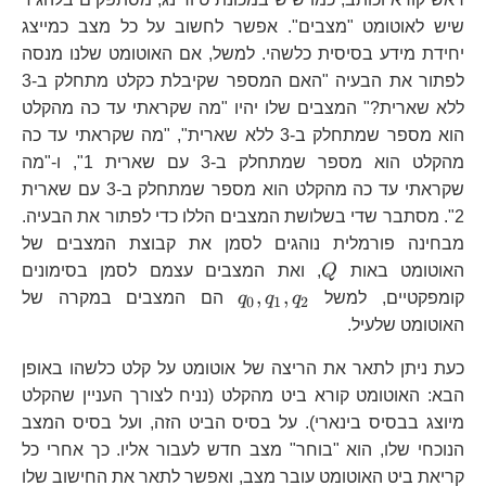
שיש לאוטומט "מצבים". אפשר לחשוב על כל מצב כמייצג
יחידת מידע בסיסית כלשהי. למשל, אם האוטומט שלנו מנסה
לפתור את הבעיה "האם המספר שקיבלת כקלט מתחלק ב-3
ללא שארית?" המצבים שלו יהיו "מה שקראתי עד כה מהקלט
הוא מספר שמתחלק ב-3 ללא שארית", "מה שקראתי עד כה
מהקלט הוא מספר שמתחלק ב-3 עם שארית 1", ו-"מה
שקראתי עד כה מהקלט הוא מספר שמתחלק ב-3 עם שארית
2". מסתבר שדי בשלושת המצבים הללו כדי לפתור את הבעיה.
מבחינה פורמלית נוהגים לסמן את קבוצת המצבים של
Q
האוטומט באות
Q
, ואת המצבים עצמם לסמן בסימונים
q_{0},q_{1},q_{2}
,
,
קומפקטיים, למשל
q
q
q
הם המצבים במקרה של
0
1
2
האוטומט שלעיל.
כעת ניתן לתאר את הריצה של אוטומט על קלט כלשהו באופן
הבא: האוטומט קורא ביט מהקלט (נניח לצורך העניין שהקלט
מיוצג בבסיס בינארי). על בסיס הביט הזה, ועל בסיס המצב
הנוכחי שלו, הוא "בוחר" מצב חדש לעבור אליו. כך אחרי כל
קריאת ביט האוטומט עובר מצב, ואפשר לתאר את החישוב שלו