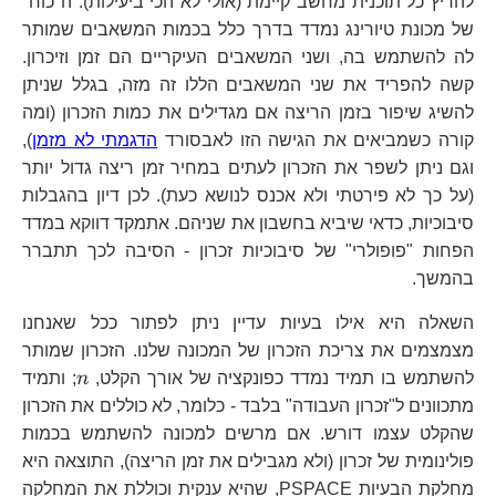
להריץ כל תוכנית מחשב קיימת (אולי לא הכי ביעילות). ה"כוח"
של מכונת טיורינג נמדד בדרך כלל בכמות המשאבים שמותר
לה להשתמש בה, ושני המשאבים העיקריים הם זמן וזיכרון.
קשה להפריד את שני המשאבים הללו זה מזה, בגלל שניתן
להשיג שיפור בזמן הריצה אם מגדילים את כמות הזכרון (ומה
קורה כשמביאים את הגישה הזו לאבסורד
הדגמתי לא מזמן
),
וגם ניתן לשפר את הזכרון לעתים במחיר זמן ריצה גדול יותר
(על כך לא פירטתי ולא אכנס לנושא כעת). לכן דיון בהגבלות
סיבוכיות, כדאי שיביא בחשבון את שניהם. אתמקד דווקא במדד
הפחות "פופולרי" של סיבוכיות זכרון - הסיבה לכך תתברר
בהמשך.
השאלה היא אילו בעיות עדיין ניתן לפתור ככל שאנחנו
מצמצמים את צריכת הזכרון של המכונה שלנו. הזכרון שמותר
n
להשתמש בו תמיד נמדד כפונקציה של אורך הקלט,
n
; ותמיד
מתכוונים ל"זכרון העבודה" בלבד - כלומר, לא כוללים את הזכרון
שהקלט עצמו דורש. אם מרשים למכונה להשתמש בכמות
פולינומית של זכרון (ולא מגבילים את זמן הריצה), התוצאה היא
מחלקת הבעיות PSPACE, שהיא ענקית וכוללת את המחלקה