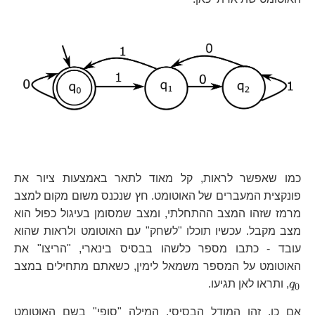
כמו שאפשר לראות, קל מאוד לתאר באמצעות ציור את
פונקצית המעברים של האוטומט. חץ שנכנס משום מקום למצב
מרמז שזהו המצב ההתחלתי, ומצב שמסומן בעיגול כפול הוא
מצב מקבל. עכשיו תוכלו "לשחק" עם האוטומט ולראות שהוא
עובד - כתבו מספר כלשהו בבסיס בינארי, "הריצו" את
q_
האוטומט על המספר משמאל לימין, כשאתם מתחילים במצב
q
, ותראו לאן תגיעו.
0
אם כן, זהו המודל הבסיסי. המילה "סופי" בשם האוטומט