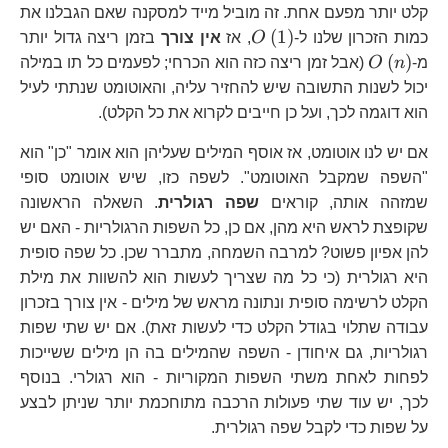
קלט יותר מפעם אחת. זה מוביל מייד למסקנה שאם הגבלנו את
O\left(1\right)
(
1
)
כמות הזכרון שלנו ל-
O
, אז
אין צורך
בזמן ריצה גדול יותר
O\left(n\right)
(
)
מ-
n
O
(אבל זמן ריצה כזה הוא הכרחי; לפעמים כל תו במילה
יכול לשנות התשובה שיש להחזיר עליה, והאוטומט שנתתי לעיל
הוא דוגמה לכך, ועל כן חייבים לקרוא את כל הקלט).
אם יש לנו אוטומט, אז אוסף המילים שעליהן הוא אומר "כן" הוא
"השפה שמקבל האוטומט". לשפה כזו, שיש אוטומט סופי
שמזהה אותה, קוראים
שפה רגולרית
. השאלה הראשונה
שקופצת לראש היא מהן, אם כן, כל השפות הרגולריות - האם יש
להן אפיון פשוט? למרבה השמחה, מתברר שכן. כל שפה סופית
היא רגולרית (כי כל מה שצריך לעשות הוא להשוות את מילת
הקלט לרשימה סופית ונתונה מראש של מילים - אין צורך בזכרון
עבודה שתלוי בגודל הקלט כדי לעשות זאת). אם יש שתי שפות
רגולריות, גם איחודן - השפה שהמילים בה הן מילים ששייכות
לפחות לאחת משתי השפות המקוריות - הוא רגולרי. בנוסף
לכך, יש עוד שתי פעולות הרכבה מתוחכמת יותר שניתן לבצע
על שפות כדי לקבל שפה רגולרית.