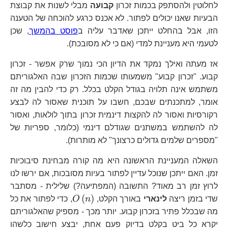
n
לחלוטין ולהסתפק בכמות זכרון
קבועה
מבלי לשנות את קבוצת
הבעיות שאנו יכולים לפתור. לא אכנס כרגע להוכחה של הטענה
הזו, אבל בהחלט ייתכן שאדבר עליה ב
פוסט בהמשך
, שכן
לטעמי היא מעניינת למדי (אם כי לא מסובכת).
אז מעתה ואילך נמקד את הדיון הכי נמוך שרק אפשר - זכרון
קבוע. "זכרון קבוע" משמעותו שכמות הזכרון שבה האלגוריתם
משתמש אינה תלויה בגודל הקלט בכלל. רק כדי להבין מה זה
אומר, למתכנתים שבכם, חשבו על תוכנית שאסור לה לבצע
רקורסיות ואסור לה להקצות דינמית זכרון בתוך לולאות, ואסור
לה להשתמש במשתנים שגודלם דינמי (כלומר, ספריות של
"מספרים שלמים גדולים כרצונך" לא מותרות).
השאלה המעניינת הראשונה היא מה קורה מבחינת סיבוכיות
זמן. האם ייתכן שנוכל עדיין לפתור בעיות מסובכות, אם ירשו לנו
לרוץ זמן רב מאוד? התשובה (המפתיעה?) שלילית - מסתבר
O\left(n\right)
(
)
שדי בזמן ריצה
לינארי
באורך הקלט,
n
O
, כדי לפתור את כל
מה שבכלל פתיר בזכרון קבוע. יותר מכך - מספיק שהאלגוריתם
יקרא כל ביט בקלט בדיוק פעם אחת, יבצע חישוב כלשהו