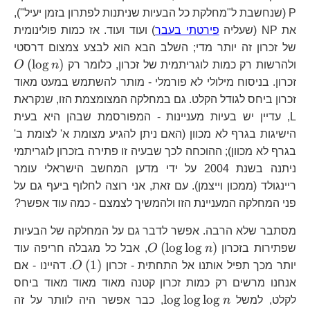
P (שנחשבת ל"מחלקת כל הבעיות שניתנות לפתרון בזמן יעיל"),
את NP (שעליה
פירטתי בעבר
) ועוד ועוד. אז כמות פולינומית
של זכרון זה יותר מדי; השלב הבא הוא לבצע צמצום דרסטי
O\
(
l
o
g
)
ולהרשות רק כמות לוגריתמית של זכרון, כלומר רק
n
O
n\
זכרון. בניסוח מילולי לא פורמלי - מותר להשתמש במעט מאוד
זכרון ביחס לגודל הקלט. גם במחלקה המצומצמת הזו, שנקראת
L, עדיין יש בעיות מעניינות - המפורסמת שבהן היא בעית
הישיגות בגרף לא מכוון (האם ניתן להגיע מצומת א' לצומת ב'
בגרף לא מכוון); ההוכחה לכך שבעיה זו פתירה בזכרון לוגריתמי
ניתנה בשנת 2004 על ידי מדען המחשב הישראלי עומר
ריינגולד (ממכון וייצמן). עם זאת, אני רוצה לחלוף ביעף גם על
פני המחלקה המעניינת הזו ולהמשיך לצמצם - כמה עוד אפשר?
מסתבר שלא הרבה. אפשר לדבר גם על המחלקה של הבעיות
O\left(\log\log
(
l
o
g
l
o
g
)
שפתירות בזכרון
n
O
, אבל כל מגבלה חריפה עוד
n\right)
O\left(1\rig
(
1
)
יותר מכך תפיל אותנו אל התחתית - זכרון
O
. דהיינו - אם
אנחנו מרשים רק כמות זכרון קטנה מאוד מאוד מאוד ביחס
\log\log\log
l
o
g
l
o
g
l
o
g
לקלט, למשל
n
, כבר אפשר היה לוותר על זה