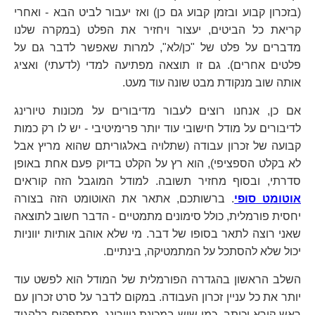
(בזכרון קבוע ובזמן קבוע גם כן) ואז יעבור לביט הבא - ואחרי
קריאת כל הביטים, יעצור ויחזיר את הפלט (במקרה שלנו
מדברים על פלט של "כן/לא", למרות שאפשר לדבר גם על
פלטים אחרים). גם זו תוצאה מפתיעה למדי (לדעתי) ואציג
אותה שוב מנקודת מבט שונה עוד מעט.
אם כן, אנחנו רוצים לעבור מדיבורים על מכונות טיורינג
לדיבורים על מודל חישובי עוד יותר פרימיטיבי - יש לו רק כמות
קבועה של זכרון עבודה (שתלויה באלגוריתם שהוא מריץ אבל
לא בקלט הספציפי), הוא רץ על הקלט בדיוק פעם אחת באופן
סדרתי, ובסוף מחזיר תשובה. למודל המוגבל הזה קוראים
אוטומט סופי
. ברשותכם, אתאר את האוטומט הזה בצורה
יחסית פורמלית, כולל סימונים מתמטיים - הדבר חשוב לתוצאה
שאני רוצה לתאר בסופו של דבר. מי שלא אוהב אותיות יווניות
יכול שלא להסתכל על המתמטיקה, בינתיים.
השלב הראשון בהגדרה הפורמלית של המודל הוא לפשט עוד
יותר את כל עניין זכרון העבודה. במקום לדבר על סרט זכרון עם
ראש קורא וכותב, כמו שיש במכונת טיורינג, מסתפקים בלהגיד