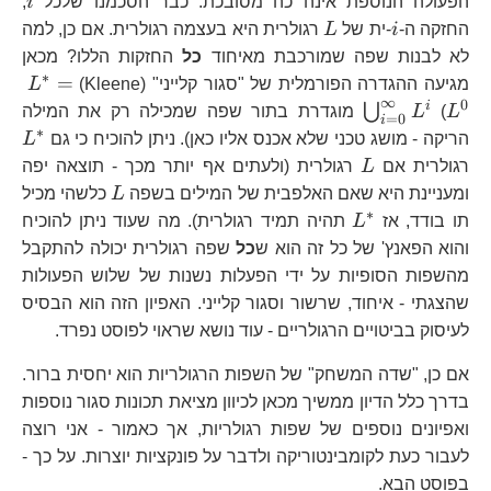
i
הפעולה הנוספת אינה כה מסובכת. כבר הסכמנו שלכל
i
,
i
L
החזקה ה-
i
-ית של
L
רגולרית היא בעצמה רגולרית. אם כן, למה
לא לבנות שפה שמורכבת מאיחוד
כל
החזקות הללו? מכאן
∗
L^
=
מגיעה ההגדרה הפורמלית של "סגור קלייני" (Kleene)
L
∞
0
L^{0}
i
⋃
L
(
L
מוגדרת בתור שפה שמכילה רק את המילה
=
0
i
∗
L
הריקה - מושג טכני שלא אכנס אליו כאן). ניתן להוכיח כי גם
L
L
רגולרית אם
L
רגולרית (ולעתים אף יותר מכך - תוצאה יפה
L
ומעניינת היא שאם האלפבית של המילים בשפה
L
כלשהי מכיל
∗
L^{*}
תו בודד, אז
L
תהיה תמיד רגולרית). מה שעוד ניתן להוכיח
והוא הפאנץ' של כל זה הוא ש
כל
שפה רגולרית יכולה להתקבל
מהשפות הסופיות על ידי הפעלות נשנות של שלוש הפעולות
שהצגתי - איחוד, שרשור וסגור קלייני. האפיון הזה הוא הבסיס
לעיסוק בביטויים הרגולריים - עוד נושא שראוי לפוסט נפרד.
אם כן, "שדה המשחק" של השפות הרגולריות הוא יחסית ברור.
בדרך כלל הדיון ממשיך מכאן לכיוון מציאת תכונות סגור נוספות
ואפיונים נוספים של שפות רגולריות, אך כאמור - אני רוצה
לעבור כעת לקומבינטוריקה ולדבר על פונקציות יוצרות. על כך -
בפוסט הבא.