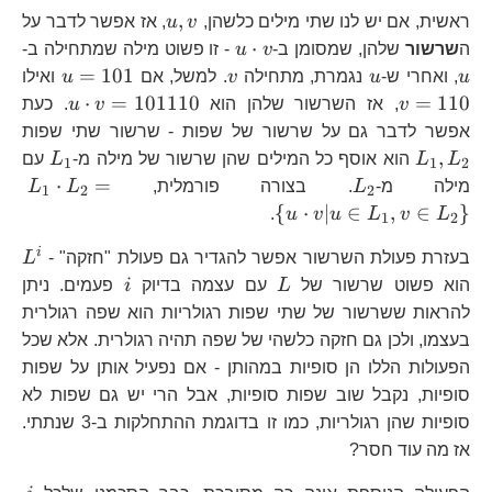
u,v
,
ראשית, אם יש לנו שתי מילים כלשהן,
v
u
, אז אפשר לדבר על
u\cdot
u
⋅
ה
שרשור
שלהן, שמסומן ב-
v
u
- זו פשוט מילה שמתחילה ב-
v
u
v
u=10
v
=
101
u
, ואחרי ש-
u
נגמרת, מתחילה
v
. למשל, אם
u
ואילו
u\cdot
⋅
=
101110
=
110
v
, אז השרשור שלהן הוא
v
u
. כעת
v=101
L_
אפשר לדבר גם על שרשור של שפות - שרשור שתי שפות
L_{1
,
L
L
הוא אוסף כל המילים שהן שרשור של מילה מ-
L
עם
1
1
2
L_{2}
L_
⋅
=
מילה מ-
L
. בצורה פורמלית,
L
L
1
2
2
L_
{
⋅
∣
∈
,
∈
}
.
u
v
u
L
v
L
1
2
{
L^
i
v|
בעזרת פעולת השרשור אפשר להגדיר גם פעולת "חזקה" -
L
L
i
L_
הוא פשוט שרשור של
L
עם עצמה בדיוק
i
פעמים. ניתן
L_
להראות ששרשור של שתי שפות רגולריות הוא שפה רגולרית
בעצמו, ולכן גם חזקה כלשהי של שפה תהיה רגולרית. אלא שכל
הפעולות הללו הן סופיות במהותן - אם נפעיל אותן על שפות
סופיות, נקבל שוב שפות סופיות, אבל הרי יש גם שפות לא
סופיות שהן רגולריות, כמו זו בדוגמת ההתחלקות ב-3 שנתתי.
אז מה עוד חסר?