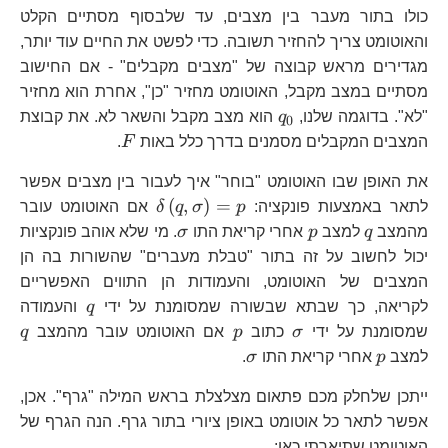
כולו בתור מעבר בין מצבים, עד שלבסוף מסתיים הקלט
והאוטומט צריך להחזיר תשובה. כדי לפשט את החיים עוד יותר,
מגדירים מראש קבוצה של "מצבים מקבלים" - אם החישוב
מסתיים במצב מקבל, האוטומט מחזיר "כן", אחרת הוא מחזיר
q_{0}
"לא". בדוגמה שלנו,
q
הוא מצב מקבל והשאר לא. את קבוצת
0
F
המצבים המקבלים מסמנים בדרך כלל באות
F
.
את האופן שבו האוטומט "בוחר" איך לעבור בין מצבים אפשר
\delta\left(q,\sig
(
,
)
=
לתאר באמצעות פונקציה:
p
σ
q
δ
אם האוטומט עובר
q
p
\sigma
מהמצב
q
למצב
p
אחרי קריאת התו
σ
. מי שלא אוהב פונקציות
יכול לחשוב על זה בתור "טבלת מעברים" שהשורות בה הן
המצבים של האוטומט, והעמודות הן התווים האפשריים
q
לקריאה, כך שבתא שבשורה שמסומנת על ידי
q
והעמודה
\sigma
p
q
שמסומנת על ידי
σ
כתוב
p
אם האוטומט עובר מהמצב
q
p
\sigma
למצב
p
אחרי קריאת התו
σ
.
ייתכן שלחלק מכם פתאום מצלצלת בראש המילה "גרף". אכן,
אפשר לתאר כל אוטומט באופן ציורי בתור גרף. הנה הגרף של
האוטומט שתיארתי כאן: