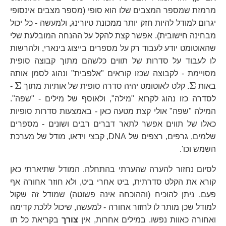
מרמזת שמספר המצבים שלו הוא סופי (מספר מצבים אינסופי
יגרום למודל להיות חזק יותר ממכונת טיורינג, ולמעשה - כל יכול
מבחינה חישובית). אפשר קצת להקל על ההנחה המובלעת שלי
שהאוטומט יודע לעבוד רק על מספרים בייצוג בינארי, ולהרשות
לו לעבוד על סדרות של תווים כלשהם מתוך קבוצה סופית
מסויימת - לקבוצה שכזו קוראים "אלפבית" ונהוג לסמן אותה
\Sigma
\S
Σ
Σ
באות
. קלט לאוטומט יהיה סדרה סופית של אותיות מתוך
-
לסדרה כזו נהוג לקרוא "מילה", ולאוסף של מילים - "שפה".
המילה "שפה" אולי קצת מטעה כאן - באמצעות סדרות סופיות
כאלו של תווים אפשר לתאר דברים רבים ושונים - מספרים
שלמים, גרפים, רצפים של DNA, קבצי וידאו, מודל של מערכת
השמש וכו'.
לסיום נחזור להערה שהערתי בהתחלה. המודל שתיארתי כאן
קורא את הקלט סדרתית, ביט אחרי ביט, ולא חוזר אחורה אף
פעם. ניתן להוכיח (וההוכחה אינה פשוטה) שמודל זה שקול
למודל שכן מותר לו לחזור אחורה - למעשה, שיכול ללכת קדימה
ואחורה כאוות נפשו. במילים אחרות, אין
צורך
בקריאת כל תו