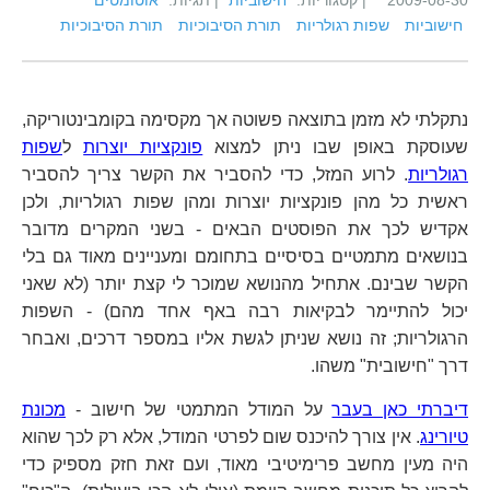
2009-08-30
| קטגוריות:
חישוביות
| תגיות:
אוטומטים
חישוביות
שפות רגולריות
תורת הסיבוכיות
תורת הסיבוכיות
נתקלתי לא מזמן בתוצאה פשוטה אך מקסימה בקומבינטוריקה,
שעוסקת באופן שבו ניתן למצוא
פונקציות יוצרות
ל
שפות
רגולריות
. לרוע המזל, כדי להסביר את הקשר צריך להסביר
ראשית כל מהן פונקציות יוצרות ומהן שפות רגולריות, ולכן
אקדיש לכך את הפוסטים הבאים - בשני המקרים מדובר
בנושאים מתמטיים בסיסיים בתחומם ומעניינים מאוד גם בלי
הקשר שבינם. אתחיל מהנושא שמוכר לי קצת יותר (לא שאני
יכול להתיימר לבקיאות רבה באף אחד מהם) - השפות
הרגולריות; זה נושא שניתן לגשת אליו במספר דרכים, ואבחר
דרך "חישובית" משהו.
דיברתי כאן בעבר
על המודל המתמטי של חישוב -
מכונת
טיורינג
. אין צורך להיכנס שום לפרטי המודל, אלא רק לכך שהוא
היה מעין מחשב פרימיטיבי מאוד, ועם זאת חזק מספיק כדי