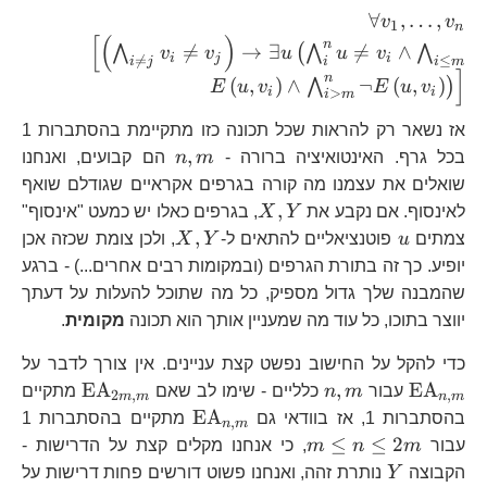
\forall
∀
,
…
,
v
v
1
n
[
(
)
v_{1},\dots,v_{n}
\left[
n

=
→
∃

=
∧
⋀
(
⋀
⋀
v
v
u
u
v
i
j
i

=
≤
i
j
i
i
m
v_{j}\ri
]
n
(
,
)
∧
¬
(
,
)
⋀
)
E
u
v
E
u
v
i
i
v_{i}\wed
>
i
m
m}E\left
אז נשאר רק להראות שכל תכונה כזו מתקיימת בהסתברות 1
E\left(u,v
n,m
,
בכל גרף. האינטואיציה ברורה -
m
n
הם קבועים, ואנחנו
שואלים את עצמנו מה קורה בגרפים אקראיים שגודלם שואף
X,Y
,
לאינסוף. אם נקבע את
Y
X
, בגרפים כאלו יש כמעט "אינסוף"
u
X,Y
,
צמתים
u
פוטנציאליים להתאים ל-
Y
X
, ולכן צומת שכזה אכן
יופיע. כך זה בתורת הגרפים (ובמקומות רבים אחרים...) - ברגע
שהמבנה שלך גדול מספיק, כל מה שתוכל להעלות על דעתך
יווצר בתוכו, כל עוד מה שמעניין אותך הוא תכונה
מקומית
.
\
כדי להקל על החישוב נפשט קצת עניינים. אין צורך לדבר על
n,m
\text{E
EA
,
EA
עבור
m
n
כלליים - שימו לב שאם
מתקיים
2
,
,
m
m
n
m
\text{EA}_{n,m}
EA
בהסתברות 1, אז בוודאי גם
מתקיים בהסתברות 1
,
n
m
m\le
≤
≤
2
עבור
m
n
m
, כי אנחנו מקלים קצת על הדרישות -
n\le2m
Y
הקבוצה
Y
נותרת זהה, ואנחנו פשוט דורשים פחות דרישות על