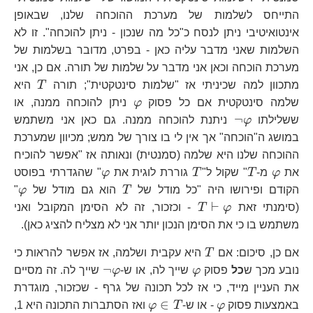
התייחס לשלמות של מערכת ההוכחה שלנו, שבאופן
אינטואיטיבי ניתן לנסח כ"כל מה שנכון - ניתן להוכחה". זו לא
השלמות שאני מדבר עליה כאן - בפרט, מדובר בשלמות של
מערכת הוכחה וכאן אני מדבר על שלמות של תורה. אם כן, אני
T
מתכוון למה שכיניתי אז "שלמות סינטקטית"; תורה
T
היא
\varphi
שלמה סינטקטית אם כל פסוק
φ
ניתן להוכחה ממנה, או
\neg\varphi
¬
ששלילתו
φ
ניתנת להוכחה ממנה. גם כאן אני משתמש
במושג ה"הוכחה" אך אין לי בו צורך של ממש; מכיוון שמערכת
ההוכחה שלנו היא שלמה (סמנטית) ונאותה אז "אפשר להוכיח
\varphi
T
T
\varphi
את
φ
מ-
T
" שקול ל"
T
גוררת לוגית את
φ
" שהגדרתי בפוסט
T
\v
הקודם ופירושו היה "כל מודל של
T
הוא גם מודל של
φ
"
T\vdash\varphi
⊢
(סימנתי זאת
φ
T
- וכזכור, זה לא הסימן המקובל ואני
משתמש בו כי את הסימן הנכון יותר אני לא מצליח להציג כאן).
T
אם כן, סיכום: אם
T
היא עקבית ושלמה, אז אפשר להראות כי
\varphi
\neg\varphi
¬
נובע מכך ש
כל
פסוק
φ
שייך לה, או ש-
φ
שייך לה. זה מסיים
את העניין מייד, כי אז לכל תכונה של גרף - שכזכור, מוגדרת
\varphi
\varphi\in
∈
באמצעות פסוק
φ
- או ש-
T
φ
ואז הסתברות התכונה היא 1,