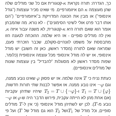
\kappa
כך, הגדרה: תורה נקראת
κ
-קטגורית אם כל שני מודלים שלה
\kappa
שהן מעוצמה
κ
הם איזומורפיים. מי שאינו מכיר עוצמות ("גודל
אינסופי") או מבין את הכוונה המדוייקת ב"איזומורפיים" ("הם
אותו דבר פרט אולי לשינוי הסימונים") - לא נורא. מה שהמבחן
\kappa
\k
אומר הוא שאם תורה היא
κ
-קטגורית, לא משנה עבור איזה
κ
,
ואין לה מודלים סופיים - אז היא שלמה. ההוכחה לטענה הזו
מתבססת על משפט לוונהיים-סקולם, שכבר הזכרתי פעם,
שמראה שאם לתורה (מסדר ראשון, כאן זה חשוב) יש מודל
אינסופי, אז יש לה מודל אינסופי מכל עוצמה אינסופית (כלומר,
שפות מסדר ראשון לא מסוגלות "להבדיל" בין עוצמות שונות
של מודלים אינסופיים).
T
\varphi
כעתת נניח כי
T
אינה שלמה. אז יש פסוק
φ
שאינו נובע ממנה,
\neg\varphi
T_
¬
וגם
φ
אינו נובע ממנה. אז אפשר לבנות שתי תורות חדשות,
{ 
T_{2}=T\cup\left\
=
∪
{
¬
}
=
∪
{
}
φ
T
T
ו-
φ
T
T
שיהיו שתיהן עקביות
2
1
{
\varphi
\n
¬
(אם אחת מהן לא הייתה עקבית, פירוש הדבר היה ש-
φ
או
φ
\neg\varphi\right\
T
T
נובע מ-
T
). לכן יש לשתיהן מודל אינסופי (כי אין ל-
T
מודלים
T_{1}
T_{2}
T
סופיים, וכל מודל של
T
ושל
T
הוא גם מודל של
T
) ועל פי
2
1