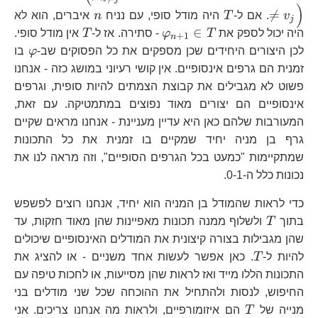
v_
)
T
n

=
v
. אם ל-
T
היה מודל סופי, עם נניח
n
איברים, הוא לא
j
j}
\varphi_{n+1}\in
T
∈
היה יכול לספק את
T
φ
- סתירה. אז ל-
T
אין מודל סופי.
+
1
n
T
\var
לכן היצורים היחידים שכן מספקים את כל הפסוקים שב-
φ
בו
זמנית הם גרפים אינסופיים. אין קושי רעיוני במושג כזה - אנחנו
פשוט לא מגבילים את קבוצת הצמתים להיות סופית, וגרפים
אינסופיים הם יצורים מאוד נפוצים במתמטיקה. עם זאת,
המעורבות שלהם כאן היא עדיין מעניינת - אנחנו מראים שקיים
גרף בן מניה יחיד שמקיים בו זמנית את כל התכונות
שמתקיימות "כמעט בכל הגרפים הסופיים", וזה מראה לנו את
נכונות כלל ה-0-1.
כדי לראות שהמודל בן המניה הוא יחיד, אנחנו רוצים לפשפש
T
בתוך
T
ולשלוף ממנה תכונות מאפיינות שהן מאוד חזקות, עד
שהן מגבילות בצורה קיצונית את המודלים האינסופיים שיכולים
T
להיות ל-
T
. כאן אפשר לעשות אחד משניים - או להציג את
התכונות הללו מייד ואז לראות שהן מסייעות, או לחכות טיפה עם
החיפוש, לנסות ולהתחיל את ההוכחה שכל שני מודלים בני
T
מנייה של
T
הם איזומורפיים, ולראות מה אנחנו צריכים. אני