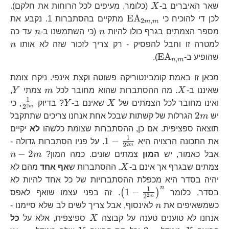
X
שאר האיברים ב-
X
(כלומר, מעיפים לכל הרוחות את חלקם).
\text{EA}_{2m,m}
EA
לכן די להוכיח כי
מתקיים בהסתברות 1. נקבע את
2
,
m
m
n
n
מספר הצמתים בגרף כולו להיות
n
(כי השתמשנו ב-
n
עד כה
n
למטרה זו וחבל להפסיק - רק צריך לזכור שזה לא אותו
n
\text{EA}_{n,m}
EA
שהופיע ב-
).
,
n
m
מכאן זו באמת קומבינטוריקה פשוטה וקצת אינפי. ניקח צומת
X
m
Y
שאיננו ב-
X
. מה ההסתברות שהוא מחובר לכל
m
צמתי
Y
,
1
X
Y
\fra
ואינו מחובר לכל הצמתים של
X
שאינם ב-
Y
? בדיוק
, כי
2
2
m
{2^
2m
2
יש
m
הגרלות של קשתות שבכל אחת אנחנו צריכים שתתקבל
תוצאה ספציפית. אם כן, ההסתברות שצומת כלשהו
לא
יקיים
1
1-
1
−
את התכונה הרצויה היא
. על פניו הסתברות גדולה -
2
2
m
\frac{1}
n-
−
2
אבל כאמור, יש
המון
צמתים שונים. כמה המון?
m
n
{2^{2m}}
2
X
צמתים שבגרף אך אינם ב-
X
. ההסתברות ש
אף אחד
מהם לא
יהיה בסדר היא מכפלת ההסתברויות של כל אחד להיות לא
n
1
\left(1-\frac{1}
1
−
(
)
בסדר, כלומר
. זה בפני עצמו שואף לאפס
2
2
m
{2^{2m}}\right)^{n}
n
כשמשאיפים את
n
לאינסוף, אבל צריך לשים לב שלא סיימנו -
X
אנחנו לא טוענים טענה על קבוצה
X
ספיצפית, אלא על
כל