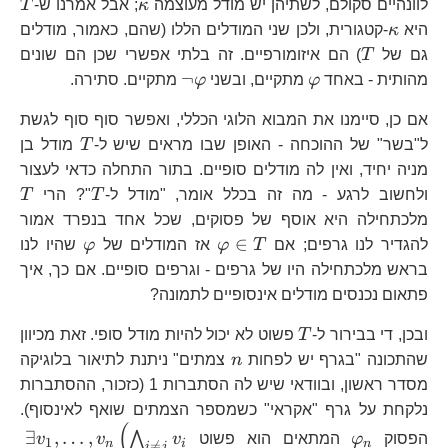
\kappa
T
לוונהיים סקולם, לשתיהן יש מודל מעוצמה
κ
; אבל אמרנו ש-
T
\kappa
היא
κ
-קטגורית, ולכן שני המודלים הללו (שהם, כאמור, מודלים
T
גם של
T
) הם איזומורפיים. זה בלתי אפשרי שכן הם שונים
\varphi
\neg\varphi
¬
מהותית - באחד
φ
מתקיים, ובשני
φ
מתקיים. סתירה.
אם כן, סיימנו את המבוא הלוגי הכללי, ואפשר סוף סוף לגשת
T
ל"בשר" של ההוכחה - האופן שבו מראים שיש ל-
T
מודל בן
מניה יחיד, ואין לה מודלים סופיים. בתור התחלה כדאי לעצור
T
T
ולחשוב לרגע - מה זה בכלל אומר, "מודל ל-
T
"? הרי
T
מלכתחילה היא אוסף של פסוקים, שכל אחד בנפרד אמור
\varphi\in
\varphi
∈
להגדיר לנו גרפים; אם
T
φ
אז המודלים של
φ
שהיו לנו
T
בראש מלכתחילה היו של גרפים - וגרפים סופיים. אם כך, איך
פתאום נכנסים מודלים אינסופיים לתמונה?
T
ובכן, די בבירור ל-
T
פשוט לא יכול להיות מודל סופי. זאת מכיוון
n
שהתכונה "בגרף יש לפחות
n
צמתים" ניתנת לתיאור בלוגיקה
מסדר ראשון, ובוודאי שיש לה הסתברות 1 (כזכור, ההסתברות
נלקחת על גרף "אקראי" כשמספר הצמתים שואף לאינסוף).
(
\varphi_{n}
\ex
∃
,
…
,
⋀
הפסוק
φ
המתאים הוא פשוט
v
v
v
1
n
i
n

=
i
j