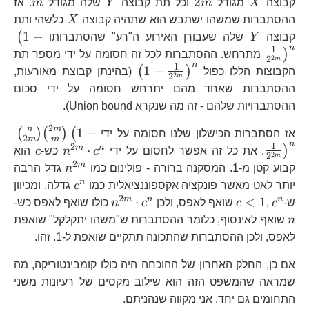
X
2m
Y
m
2
קבוצה
X
מגודל
m
וכל תת קבוצה
Y
שלה מגודל
m
. אז
X
ההסתברות שמשהו ישתבש הוא שתהיה קבוצה
X
כלשהי ותת
Y
\l
1
−
(
קבוצה
Y
שלה שעבורן האירוע ה"רע" שהסתברותו
n
{2
1
)
מתרחש. ההסתברות לכל זה חסומה על ידי מספר תת
2
2
m
n
1
\left(1-\frac{1}
1
−
(
)
הקבוצות הללו כפול
(בהינתן קבוצת מאורעות,
2
2
m
{2^{2m}}\right)^{n}
ההסתברות שאחד מהם יתרחש חסומה על ידי סכום
ההסתברויות שלהם - זה מה שנקרא Union bound).
2
n
m
{n
1
−
(
)
(
)
(
אז הסתברות הכישלון שלנו חסומה על ידי
2
m
m
n
\c
1
2
n^{2m}\c
c
m
n
⋅
)
. את כל זה אפשר לחסום על ידי
c
n
כש-
c
הוא
2
2
m
\f
c^{n}
2
n^{2m}
m
קבוע קטן מ-1. המסקנה ברורה - פולינום כמו
n
גדל הרבה
{2
c^{n}
n
יותר לאט מאשר פונקציה אקספוננציאלית כמו
c
גדלה, ומכיוון
2
c^{n}
c<1
n^{2m}\cdot
n
m
n
n
⋅
<
1
ש-
c
,
c
שואף לאפס, ולכן
c
n
כולו שואף לאפס כש-
c^{n}
n
שואף לאינסוף, כלומר ההסתברות ש"משהו יתקלקל" שואפת
לאפס, ולכן ההסתברות שהתכונה תתקיים שואפת ל-1. זהו.
אם כן, החלק האחרון של ההוכחה היה כולו קומבינטוריקה, מה
שמראה שהמשפט הזה הוא שילוב מקסים של רעיונות משני
התחומים גם יחד. אני מקווה שנהניתם.