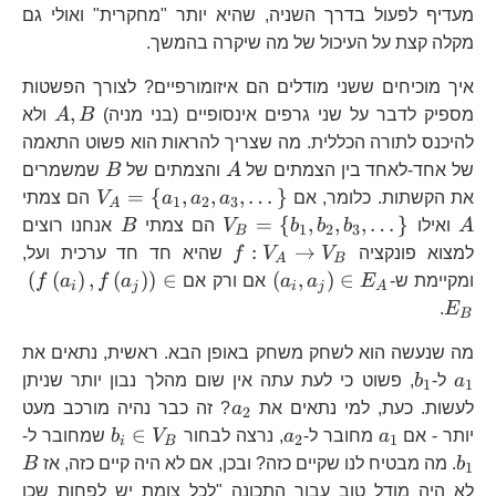
מעדיף לפעול בדרך השניה, שהיא יותר "מחקרית" ואולי גם
מקלה קצת על העיכול של מה שיקרה בהמשך.
איך מוכיחים ששני מודלים הם איזומורפיים? לצורך הפשטות
A,B
,
מספיק לדבר על שני גרפים אינסופיים (בני מניה)
B
A
ולא
להיכנס לתורה הכללית. מה שצריך להראות הוא פשוט התאמה
A
B
של אחד-לאחד בין הצמתים של
A
והצמתים של
B
שמשמרים
V_{A}=\l
A
=
{
,
,
,
…
}
את הקשתות. כלומר, אם
a
a
a
V
הם צמתי
1
2
3
A
a_{1},a_{
V_{B}=\left\{
B
=
{
,
,
,
…
}
A
ואילו
b
b
b
V
הם צמתי
B
אנחנו רוצים
1
2
3
B
b_{1},b_{2},b_{3},\dot
f:V_{A}\to
:
→
למצוא פונקציה
V
V
f
שהיא חד חד ערכית ועל,
A
B
V_{B}
\left(a_{i},a_{j}\right)\in
\le
(
(
)
,
(
)
)
∈
(
,
)
∈
ומקיימת ש-
E
a
a
אם ורק אם
a
f
a
f
i
j
i
j
A
E_{A}
E_
.
E
B
a_
מה שנעשה הוא לשחק משחק באופן הבא. ראשית, נתאים את
b_{1}
a
ל-
b
, פשוט כי לעת עתה אין שום מהלך נבון יותר שניתן
1
1
a_{2}
לעשות. כעת, למי נתאים את
a
? זה כבר נהיה מורכב מעט
2
a_{1}
a_{2}
b_{i}\in
b
∈
יותר - אם
a
מחובר ל-
a
, נרצה לבחור
V
b
שמחובר ל-
2
1
i
B
V_{B}
B
b
. מה מבטיח לנו שקיים כזה? ובכן, אם לא היה קיים כזה, אז
B
1
לא היה מודל טוב עבור התכונה "לכל צומת יש לפחות שכן