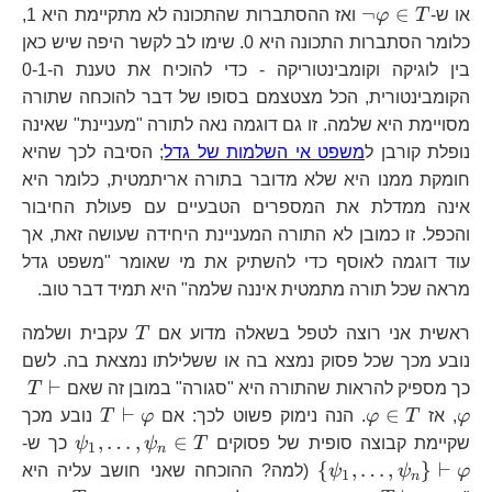
T
\neg\varphi\in
¬
∈
או ש-
T
φ
ואז ההסתברות שהתכונה לא מתקיימת היא 1,
T
כלומר הסתברות התכונה היא 0. שימו לב לקשר היפה שיש כאן
בין לוגיקה וקומבינטוריקה - כדי להוכיח את טענת ה-0-1
הקומבינטורית, הכל מצטצמם בסופו של דבר להוכחה שתורה
מסויימת היא שלמה. זו גם דוגמה נאה לתורה "מעניינת" שאינה
נופלת קורבן ל
משפט אי השלמות של גדל
; הסיבה לכך שהיא
חומקת ממנו היא שלא מדובר בתורה אריתמטית, כלומר היא
אינה ממדלת את המספרים הטבעיים עם פעולת החיבור
והכפל. זו כמובן לא התורה המעניינת היחידה שעושה זאת, אך
עוד דוגמה לאוסף כדי להשתיק את מי שאומר "משפט גדל
מראה שכל תורה מתמטית איננה שלמה" היא תמיד דבר טוב.
T
ראשית אני רוצה לטפל בשאלה מדוע אם
T
עקבית ושלמה
נובע מכך שכל פסוק נמצא בה או ששלילתו נמצאת בה. לשם
T\
⊢
כך מספיק להראות שהתורה היא "סגורה" במובן זה שאם
T
\varphi\in
T\vdash\v
⊢
∈
φ
, אז
T
φ
. הנה נימוק פשוט לכך: אם
φ
T
נובע מכך
T
\psi_{1
\l
,
…
,
∈
שקיימת קבוצה סופית של פסוקים
T
ψ
ψ
כך ש-
1
n
T
\p
{
,
…
,
}
⊢
φ
ψ
ψ
(למה? ההוכחה שאני חושב עליה היא
1
n