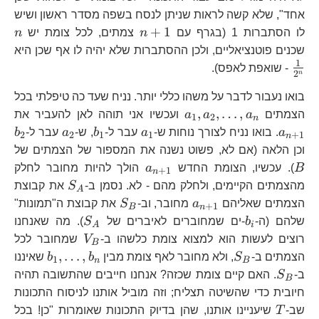
אחד", שלא קשה לראות שניתן לנסח בשפה מסדר ראשון ושיש
n+1
n
+
1
לו הסתברות 1 (בגרף עם
n
צמתים, לכל צומת יש
n
\f
שכנים פוטנציאליים, ולכן ההסתברות שלא יהיה לו אף שכן היא
{
1
- שואפת לאפס).
2
n
בואו נעבור לדבר על משהו כללי יותר. נניח שעד כה טיפלתי בכל
a_{1},a_{2},\dots,a_{n}
a
,
,
…
,
הצמתים
a
a
a
ועכשיו אני תוהה לאן להעביר את
1
2
n
a_{1}
b_{1}
a_{2}
b
a
. בואו נניח לצורך נוחות ש-
a
עבר ל-
b
, ש-
a
עבר ל-
b
2
2
1
1
+
1
n
B
וכן הלאה (אם לא, פשוט נשנה את המספור של הצמתים של
a_{n+1}
B
). עכשיו, הצומת החדש
a
הולך להיות מחובר לחלק
+
1
n
S_{A}
מהצמתים הקיימים, ולחלק מהם - לא. נסמן ב-
S
את קבוצת
A
a_{n+1}
S_{B}
הצמתים שאליהם
a
מחובר, וב-
S
את קבוצת ה"תמונות"
+
1
B
n
b_{i}
S_{A}
שלהם (ה-
b
-ים שמחוברים לאיברים של
S
). מה שאנחנו
A
i
V_{B}
רוצים לעשות הוא למצוא צומת כלשהו ב-
V
שמחובר לכל
B
S_{B}
b_{1},\
,
…
,
הצמתים ב-
S
, ולא מחובר לאף צומת מבין
b
b
שאיננו
1
n
B
S_{B}
ב-
S
. האם קיים צומת שכזה? אנחנו חייבים שהתשובה תהיה
B
חיובית כדי שהשיטה תצליח; וזה מוביל אותנו לניסוח התכונות
T
שב-
T
שיעניינו אותנו, שהן בדיוק התכונות שאומרות "כן! בכל