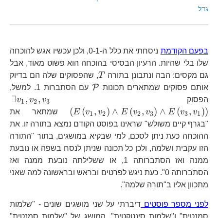
גדל
בפעם הקודמת
ניסחתי את כלל ה-0-1, ולכן עכשיו אגש להוכחה
שלו בלי שהיות. הרעיון הבסיסי בהוכחה הוא פשוט מאוד, אבל
T
גם מקסים: הבה ונתבונן בתורה
T
, שהפסוקים שלה הם בדיוק
\mathcal{P}
P
אותם פסוקים שמתארים תכונות
עם הסתברות 1. למשל,
\ex
∃
,
,
הפסוק
v
v
v
1
2
3
v_
(
(
,
)
∧
(
,
)
∧
(
,
)
)
v
v
E
v
v
E
v
v
E
שמתאר את
1
2
2
3
3
1
E\
"בגרף קיים משולש" שראינו בפוסט הקודם נמצא בתורה זו. את
E\
ההוכחה כעת ניתן לסכם, למי שבקיא במושגים, בתור "התורה
הזו עקבית ושלמה, ולכן כל תכונה שניתן לנסח בשפה או נובעת
ממנה ואז הסתברותה 1, או ששלילתה נובעת ממנה ואז
הסתברותה 0". כעת ניגש לפרטים ובראש ובראשונה למה שאני
מתכוון אליו ב"תורה שלמה".
לפני מספר פוסטים
דיברתי על שני מושגים שונים - "שלמות
סמנטית" ו"שלמות סינטקטית". המושג של "שלמות סמנטית"