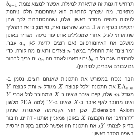
b
תרחיש דוגמת זה שתיארת למעלה, אפשר למצוא צומת
b
+
1
n
מתאים". מה שצריך להראות הוא שהתכונות הללו ניתנות
לניסוח בשפה מסדר ראשון שלנו, ושההסתברות לכך שהן
יתקיימו בגרף היא 1. ברגע שהראנו זאת, סיימנו; כי אז התהליך
שתיארתי לעיל, אחרי שמכלילים אותו עוד טיפה, מגדיר באופן
a_{n}
מושלם את האיזומורפיזם (אם רוצים לדעת לאן
a
עבר,
n
n
"מריצים" את התהליך במשך
n
צעדים ורואים מה קורה; כדי
b_n
a_n
להבטיח שגם כל ה-
b
-ים יותאמו לאחד מה-
a
-ים צריך לבחור
n
n
גם עבורם איברים, לסירוגין).
\
הבה ננסח במפורש את התכונות שאנחנו רוצים. נסמן ב-
X
n
Y
EA
את התכונה "לכל קבוצה
X
מגודל
n
ותת קבוצה
Y
,
n
m
m
X
Y
מגודל
m
שלה, קיים איבר שאינו ב-
X
שמחובר לכל אברי
Y
X
Y
\text{E
EA
ואינו מחובר לאף איבר ב-
X
שאינו ב-
Y
" (למה
? מלשון
Extension Axiom, שכן זוהי אקסיומה שאומרת שניתן
X
"להרחיב" את הקבוצה
X
באופן שמעניין אותנו - דהיינו, חיבור
Y
בדיוק לצמתי
Y
). את התכונה הזו אפשר לכתוב בקלות יחסית
בשפה מסדר ראשון: