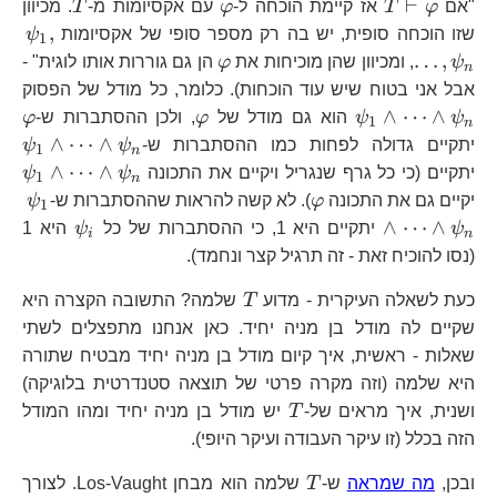
\v
T\vdash\varphi
\varphi
T
⊢
"אם
φ
T
אז קיימת הוכחה ל-
φ
עם אקסיומות מ-
T
. מכיוון
\p
,
שזו הוכחה סופית, יש בה רק מספר סופי של אקסיומות
ψ
1
\varphi
…
,
ψ
, ומכיוון שהן מוכיחות את
φ
הן גם גוררות אותו לוגית" -
n
\p
אבל אני בטוח שיש עוד הוכחות). כלומר, כל מודל של הפסוק
\varphi
\v
∧
⋯
∧
ψ
ψ
הוא גם מודל של
φ
, ולכן ההסתברות ש-
φ
1
n
\p
∧
⋯
∧
יתקיים גדולה לפחות כמו ההסתברות ש-
ψ
ψ
1
n
\p
∧
⋯
∧
יתקיים (כי כל גרף שנגריל ויקיים את התכונה
ψ
ψ
1
n
\varphi
\p
יקיים גם את התכונה
φ
). לא קשה להראות שההסתברות ש-
ψ
1
\psi_{i
∧
⋯
∧
ψ
יתקיים היא 1, כי ההסתברות של כל
ψ
היא 1
i
n
(נסו להוכיח זאת - זה תרגיל קצר ונחמד).
T
כעת לשאלה העיקרית - מדוע
T
שלמה? התשובה הקצרה היא
שקיים לה מודל בן מניה יחיד. כאן אנחנו מתפצלים לשתי
שאלות - ראשית, איך קיום מודל בן מניה יחיד מבטיח שתורה
היא שלמה (וזה מקרה פרטי של תוצאה סטנדרטית בלוגיקה)
T
ושנית, איך מראים של-
T
יש מודל בן מניה יחיד ומהו המודל
הזה בכלל (זו עיקר העבודה ועיקר היופי).
T
ובכן,
מה שמראה
ש-
T
שלמה הוא מבחן Los-Vaught. לצורך