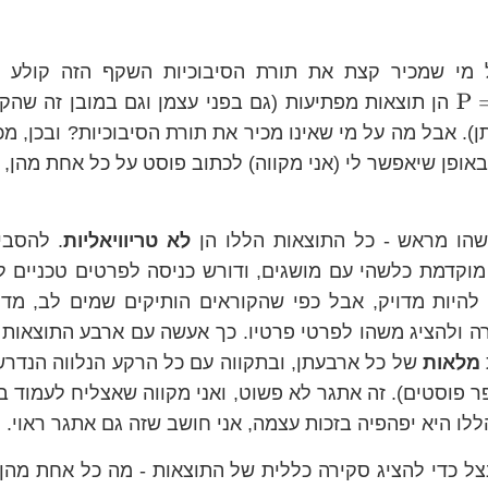
מי שמכיר קצת את תורת הסיבוכיות השקף הזה קולע ב
\text{P}=\text{NP}
P
הן תוצאות מפתיעות (גם בפני עצמן וגם במובן זה שהק
). אבל מה על מי שאינו מכיר את תורת הסיבוכיות? ובכן, מכי
באופן שיאפשר לי (אני מקווה) לכתוב פוסט על כל אחת מהן,
שהו מראש - כל התוצאות הללו הן
לא טריוויאליות
. להסבי
מוקדמת כלשהי עם מושגים, ודורש כניסה לפרטים טכניים ל
להיות מדויק, אבל כפי שהקוראים הותיקים שמים לב, מד
רה ולהציג משהו לפרטי פרטיו. כך אעשה עם ארבע התוצאות ה
מלאות
של כל ארבעתן, ובתקווה עם כל הרקע הנלווה הנדר
פוסטים). זה אתגר לא פשוט, ואני מקווה שאצליח לעמוד בו
לו היא יפהפיה בזכות עצמה, אני חושב שזה גם אתגר ראוי.
ל כדי להציג סקירה כללית של התוצאות - מה כל אחת מהן