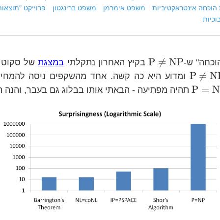
הוכחה אינטראקטיביות
משפט אימרמן
משפט ברינגטון
פרוייקט "תוצאו
וכיות
\text{P}\ne\text{NP}
P

=
NP
כחה" ש-
בקיץ האחרון נתקלתי
במצגת
של סקוט א
\text{P}\ne\text{NP}
P

=
N
ומדוע היא כה קשה. אחד מהשקפים ניסה להמחי
\text{P}=\text{NP}
P
=
N
תהיה מפתיעה - הבאתי אותו בבלוג גם בעבר, והנה ה