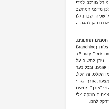
מודל מורכב למדי
לכן מדעני המחשב
 שכזה, שבו נתלו
אכנס כאן להגדרה
 חסמים תחתונים,
צלות
(Branching
Programs; לפעמים גם קוראים להן "דיאגרמות החלטה בינארית" - Binary Decision Diagrams).
- ניתן לחשוב על
שונים, ובכל צעד
ן הקלט. זה הכל.
מצעות
אורך
הגרף
מי "אורך" מתאים
מתים המקסימלי
זדקק להם.