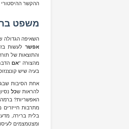
ההקשר ההיסטורי ש
משפט ברינ
השאיפה הגדולה של
אפשר
לעשות בזמן
והתוצאות של תורת
מהצורה "
אם
הדבר 
בעיה שיש קונצנזוס
אחת הסיבות שבגל
להראות ש
כל
נסיון
האפשריות? ברמה ה
מתרבות חייזרים 
בלית ברירה, מדענ
ומצטמצמים לעיסוק