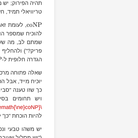
תהיה הפירוק; יש 
טריוויאלי תמיד, ח
coNP
, לעומת זאת
להוכיח שמספר הו
\text{NP}
שמתם לב, מה שעש
פריק?") ולהחליף 
P}
P
הגדרה חלופית ל-
NP}
\text{P=NP}
שאלה פתוחה מרכז
\text{NP=coNP}
יוכיח מייד, אבל הכי
כך שזו טענה "סבי
ויש תחומים בסי
\text{NP\ensuremath{\ne}coNP}
להיות הוכחת "כן" 
}
יש משהו טבעי ונכ
("יש מסלול שעובר 