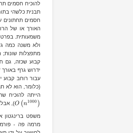
להוכיח חסמים תחת
תבנית כלשהי בתור
חסמים תחתונים ע
האורך או של הרו
משמעותית. בפרט, 
ולא משנה כמה גד
מתפצלות שונות; ה
קבוע שכזה, גם ח
ידרוש גרף באורך "
עבור רוחב קבוע י
(כלומר, הוא לא ת
ft(n^{2}\right)
O\left(n^{3}\right)
O\left(n^{1000}\right)
הייתה להוכיח שה
1000
(
)
), אבל
O
n
משפט ברינגטון או
מרמה פה - פורמ