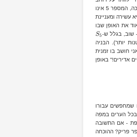
גדול - 5 זה כל מה שצריך. וכפי שקורה בדרך כלל במשפטים עם ניסוח מוזר שכה, המספר 5 אינו
 עשירה ומעניינת
וד את האופן שבו
 שוב, בגלל ש-
S
5
ת יותר). הבניה
י חושב בו זמנית
ם אדירים!" באופן
 שמחפשים עבורו
 בכל הערים במפה
פת - אם התשובה
פר פריק? ההוכחה