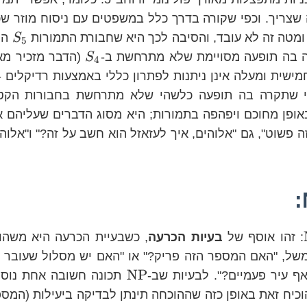
S
היא
S
5
S_{4}
 בה תופעה מסויימת שלא מתרחשת ב-
(הדבר מזכיר מא
S
4
ישית ומעלה אינן ניתנות לפתרון כללי באמצעות רדיקלים -
 שתקרה בה תופעה כלשהי שלא מתרחשת בחבורות הקטנו
ן מחוכם ויפהפה בתמורות; היא מסוג הדברים שעליהם אנ
ה פשוט", גם "אלוהים, איך לעזאזל הוא חשב על זה?" ו"אלוהי
\text{NP}
: זהו אוסף של
בעיות הכרעה
, כשבעיית הכרעה היא משהו
משל, "האם המספר הזה פריק?" או "האם יש מסלול שעובר
\text{NP}
NP
ף עיר פעמיים?". לבעיות שב-
תכונה חשובה אחת נוס
הוכיח זאת באופן כזה שההוכחה תינתן לבדיקה ביעילות (המס