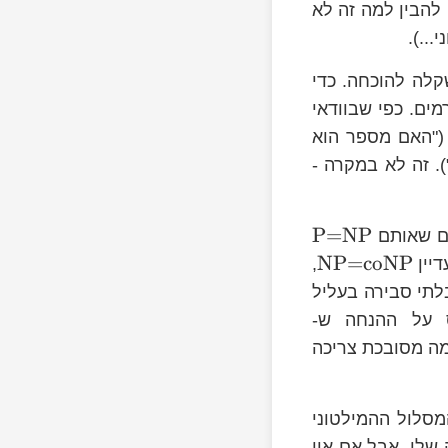
להבין למה זה לא
..).
\text{c
קלה להוכחה. כדי
ים. כפי שבוודאי
"האם מספר הוא
. זה לא במקרה -
P=NP
ים שאותם
NP=coNP
דיין
,
לתי סבירה בעליל
ס על ההנחה ש-
סק בשאלה כמה מסובכת צריכה
מסלול ההמילטוני
 שלו. אבל אם אין