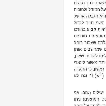
 שאתם כבר מזהים
ל המודל ולהוכיח
יא הגבלה או של
שני חייב לגדול
היות
קבוע
באורכו
ותאמות תוכניות
עלתה שעבור רוחב
ם שמחשבים אותן
יחו להוכיח שאכן,
ותר מאשר לינארי
ראשון, כי התקווה
3
(
)
וגם לא
O
n
עילים (שוב, אני
 המתאים) ניתן
רוחב 5. כלומר, אפשר "תמיד" לוותר על רוחב