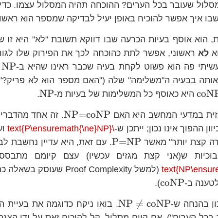
מסלול שעובר בכל הערים? ההוכחה תהיה המסלול עצמו. כדי 
שבו איך אפשר להוכיח באופן יעיל לבדיקה שמספר הוא ראשוני.
oNP}
, הוא אוסף בעיות הכרעה שבו דווקא תשובת "לא" היא זו ש
א
לא
ראשוני, אפשר לתת כהוכחה לכך את הפירוק שלו לגורמ
NP
יתי פה הוא פשוט לקחת בעיה שכבר ראינו שהיא ב-
(
אותה בבעיה ה"משלימה" שלה ("האם מספר הוא לא פריק?")
\text{coNP}
\text{N
NP
coN
היא כאוסף כל המשלימות של בעיות מ-
.
\text{NP=co
NP=coNP
ית במדעי המחשב היא האם
. זה אחד מהדבר
וון ההפוך אינו נכון; ייתכן ש-
\text{P\ensuremath{\ne}NP}
וע
\text{P=NP}
P=NP
רה קצת יותר" מאשר
. עם זאת, היא עדיין נחשבת לב
בוכיות ש(אני קצת מגזים עכשיו) עצם קיומם מתבס
(למשל Proof Complexity שעו
\text{coNP}
coNP
לטענה ב-
).
\text{NP}\ne\text{coNP
NP

=
coNP
ון בהנחה ש-
. בואו ניקח כדוגמה את בעיית ה
בכל הערים"). אם קיים מסלול, קל להוכיח זאת על ידי הצגה