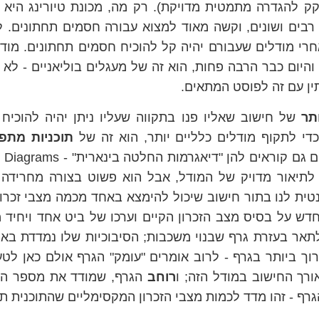
זקק להגדרה מתמטית מדויקת). רק מה, מכונת טיורינג היא 
 רבים ושונים, וקשה מאוד למצוא עבורה חסמים תחתונים. 
י מודלים שעבורם יהיה קל להוכיח חסמים תחתונים. מודל
והיום כבר הרבה פחות, הוא זה של מעגלים בוליאניים - לא 
ן עם זה לפוסט המתאים.
ותר
של חישוב שאליו פנו בתקווה שעליו ניתן יהיה להוכיח
די לתקוף מודלים כלליים יותר, הוא זה של
תוכניות מתפ
לתיאור מדויק של המודל, אבל הוא פשוט בצורה מחרידה 
טית לנו בתור חישוב שיכול להימצא באחד מכמה מצבי זכרון 
חדש על בסיס מצב הזכרון הקיים וערכו של ביט אחד ויחיד מ
אר בעזרת גרף שבנוי משכבות; הסיבוכיות שלו נמדדת בא
וך ביותר בגרף - לרוב אומרים "עומק" הגרף אולם כאן לטע
ורך החישוב במודל הזה; ו
רוחב
הגרף, שמודד את מספר הצ
ף - זהו מדד לכמות מצבי הזכרון המקסימליים שהתוכנית ת