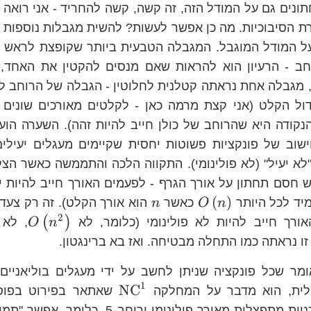
ונים גם על המודל הזה, זה קשה, קשה להחריד - אני רואה
ת הסיבוכיות. מה כן אפשר לעשות? להשית מגבלות נוספות ע
ל המודל המוגבל. המגבלה הטבעית ביותר שקופצת לראש ה
חב - הרעיון הוא להראות שאם מנסים להקטין את האחד, ה
מגבלה אחת נראתה קטלנית לחלוטין - הגבלה של הרוחב ל
ול הקלט (אני קצת מרמה כאן - לקלטים מאורכים שונים מ
נקודה היא שהרוחב של כולן חייב להיות זהה). השערה הו
ישוב של פונקציות פשוטות יחסית שקיימים מעגלים יעילי
לא יעיל" (לא פולינומי). התקווה הלכה והתממשה כאשר הצל
ש חסם תחתון על אורך הגרף - לפעמים האורך חייב להיות י
O\left(n\right)
n
(
)
מיד לכל היותר
כאשר
הוא אורך הקלט). זה רק צעד 
n
O
n
2
O\le
(
)
אורך חייב להיות לא פולינומי (כלומר, לא
, לא
O
n
 זו נראתה כמו התחלה מבטיחה. ואז בא ברינגטון.
מר שכל פונקציה שניתן לחשב על ידי מעגלים בוליאניים י
1
\text{NC}^{1}
NC
לית, הוא מדבר על המחלקה
שאתאר בפירוט בפוסט
לחישוב על ידי תוכניות מתפצלות מאורך פולינומי ו