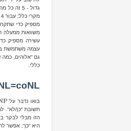
_{5}
מקרי כלל; עבור 4 ומטה זה לא עובד, והסיבה לכך היא שחבורת התמורות
מספיק כדי שתקרה
S_{5}
משוואות ממעלה חמ
עשירה מספיק כדי
עצמה משתמשת באופ
גם "אלוהים, כמה ז
כללי.
NL=coNL:
NP
בואו נדבר על
תשובת "כן/לא". ל
הזו מבלי לבקר בא
היא "כן", אפשר ל