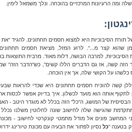
לה ומה הרעיונות המרכזיים בהוכחה. ונלך משמאל לימין.
גטון:
 תורת הסיבוכיות היא למצוא חסמים תחתונים. להגיד "את 
 שהוא קצר מ...". לרוע המזל, מציאת חסמים תחתונים
 הסיבוכיות, למרבה הבושה, דלות מאוד. מרבית התוצאות בתו
הזה קשה, אז גם הדברים הללו קשים", כש"הדבר הזה" שמ
 כלשהו על הקושי שלה, אך אין הוכחה.
לן קשה להוכיח חסמים תחתונים היא שכדי להראות שבעיה
 לתקוף אותה הוא מועד לכשלון. איך בדיוק אפשר לכסות את
בסיסית של המושג, ה"כל" הזה בכלל לא מוגדר היטב - האם 
מתקדמת שהגישה שלה לחישוב שונה לחלוטין משלנו נכלל ב
י המחשב פונים אל מודל מתמטי קונקרטי לחישוב - מכונת 
 בטענה "
כל
נסיון לפתור את הבעיה עם מכונת טיורינג ידרוש 