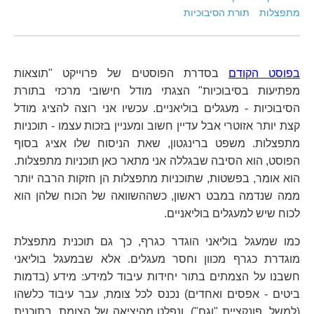
מתפצלות
תורת הסיבוכיות
בפוסט הקודם
בסדרת הפוסטים של פרוייקט "תוצאות
מפתיעות בסיבוכיות" הצגתי מודל חישובי מרכזי בתורת
הסיבוכיות - מעגלים בוליאניים. עכשיו אני רוצה להציג מודל
קצת יותר אזוטרי אבל עדיין חשוב ומעניין בזכות עצמו - תוכניות
מתפצלות. משפט ברינגטון, שאת הניסוח שלו אציג בסוף
הפוסט, הוא הסיבה שבגללה אני מתאר כאן תוכניות מתפצלות.
הוא אומר, בפשטות, שתוכניות מתפצלות הן חזקות הרבה יותר
ממה שנדמה במבט ראשון, כשההשוואה של הכוח שלהן הוא
לכוח שיש למעגלים בוליאניים.
כמו שמעגל בוליאני הוגדר כגרף, כך גם תוכנית מתפצלת
מוגדרת כגרף מכוון וחסר מעגלים. אלא שבמעגל בוליאני
חשבנו על הצמתים בתור יחידות עיבוד למידע: מידע (בדמות
ביטים - אפסים ואחדים) נכנס לכל צומת, עבר עיבוד כלשהו
(למשל, פונקציית "וגם"), ונפלט מהיציאה של הצומת. בתוכנית