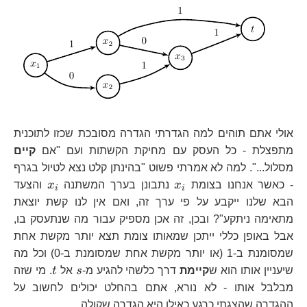
אולי אתם תוהים למה הגדרתי הגדרה מסובכת שכזו לתוכנית
מתפצלת - כל העסק עם מחיקת הקשתות ועם "אם
קיים
מסלול...". למה לא אמרתי פשוט "בהינתן קלט נצא לטיול בגרף
x_{i}
x_{i}
- כאשר אנחנו בצומת
x
נתבונן בערך המשתנה
x
והצעד
i
i
הבא שלנו ייקבע על פי ערך זה, ואם אין לנו קשת יוצאת
מתאימה ניתקע"? ובכן, זה אכן מספיק עבור מה שנתעסק בו,
אבל באופן כללי ייתכן שמאותו צומת תצא יותר מקשת אחת
שמסומנת ב-1 (או יותר מקשת אחת שמסומנת ב-0) וכל מה
s
t
שיעניין אותו הוא ש
קיימת
דרך כלשהי להגיע מ-
s
אל
t
. מי שזה
מבלבל אותו - לא נורא, אתם בהחלט יכולים לחשוב על
ההגדרה שהצגתי כרגע כאילו היא הגדרה שקולה.