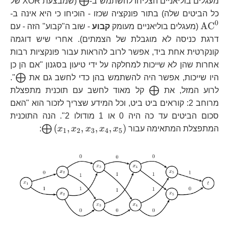
\bigoplus
⨁
מעגלים בוליאניים הצליחו להשתמש ב-
(שמבצעת XOR של
\t
כל הביטים שלה) בתור פונקציה שכזו - הוכיחו כי היא אינה ב-
0
AC
(מעגלים בוליאניים מעומק
קבוע
- שוב ה"קבוע" הזה - עם
דרגת כניסה לא מוגבלת של הצמתים). אחרי שיש דוגמה
קונקרטית אחת ביד, אפשר לרוב להראות עבור פונקציות רבות
אחרות שהן לא שייכות למחלקה על ידי טיעון בסגנון "אם הן כן
\bi
⨁
היו שייכות, אפשר היה להשתמש בהן כדי לחשב גם את
".
\bigoplus
⨁
לרוע המזל, את
קל מאוד לחשב עם תוכנית מתפצלת
מרוחב 2: קוראים ביט ביט, וכל המידע שצריך לזכור הוא "האם
סכום הביטים עד כה היה 0 או 1 מודולו 2". הנה התוכנית
\bigoplus
(
,
,
,
,
)
⨁
המתפצלת המתאימה עבור
x
x
x
x
x
:
1
2
3
4
5