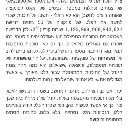
צריך לזכור את כל הצמתים שלה - ולכן מספר אקספוננציאלי
של צמתים (כתלות במספר הביטים של הקלט לפונקציה
שאותה רוצים לחשב) הוא לא ריאלי - חשבו על תוכנית שכדי
1,
לחשב את הפלט של פונקציה על 50 ביטים דורשת
50
2^{50}
2
1
,
125
,
899
,
906
,
842
,
624
שורות קוד! (
). לכן הדרישה
האלמנטרית מתוכנית מתפצלת הוא שגודלה יהיה פולינומי. כמו
שקרה עם מעגלים בוליאניים, כך גם כאן, תוכנית מתפצלת
תמיד מוגדרת עבור מספר נתון של ביטי קלט. לכן מדברים לרוב
על
משפחות
של פונקציות, שמחושבות על ידי
משפחות
של
תוכניות מתפצלות, והשאלה ששואלים היא כמה מהר צומח
n
הגודל של התוכנית המתפצלת עבור קלט מאורך
n
כאשר
n
מגדילים את
n
. לא אחזור שוב על הדיון הזה בשלמותו.
יפה. אם כן, רצו להם מדעני המחשב בשמחה ובששון לאכול
בלי מלח תוכניות מתפצלות בעלות גודל פולינומי ולהוכיח שכך
וכך וכך אי אפשר לעשות בהן. כפי שבדרך כלל קורה בעניינים
הללו, הנסיונות הללו נסתיימו בלא כלום. להוכיח חסמים
תחתונים זה
קשה
.