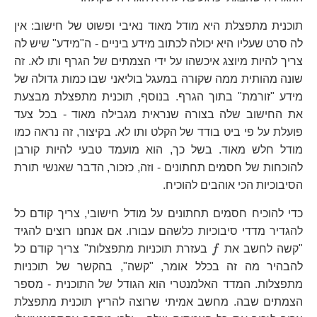
תוכנית מתפצלת היא מודל מאוד נאיבי ופשוט של חישוב: אין
לה סרט שעליו היא יכולה לכתוב מידע ביניים - ה"מידע" שיש לה
צריך להיות מיוצג איכשהו על ידי הצמתים של הגרף ותו לא. זה
שונה מהותית ממה שקורה במעגל בוליאני שבו כמות גדולה של
מידע "זורמת" בתוך הגרף. בנוסף, תוכנית מתפצלת מבצעת
את החישוב שלה בצורה שנראית מגבילה מאוד - בכל צעד
פועלת על פי ביט בודד של הקלט ותו לא. בקיצור, זה נראה כמו
מודל חלש מאוד. בשל כך, הוא מועמד טבעי להיות קורבן
להוכחות של חסמים תחתונים - וזה, כזכור, הדבר שאנשי תורת
הסיבוכיות הכי אוהבים להוכיח.
כדי להוכיח חסמים תחתונים על מודל חישובי, צריך קודם כל
להגדיר מדדי סיבוכיות כלשהם עבורו. אם אנחנו רוצים להגיד
f
"קשה לחשב את
f
בעזרת תוכניות מתפצלות" צריך קודם כל
להבהיר מה זה בכלל אומר, "קשה", בהקשר של תוכניות
מתפצלות. המדד האלמנטרי הוא הגודל של התוכנית - מספר
הצמתים שבה. מחשב אמיתי שרוצה להריץ תוכנית מתפצלת