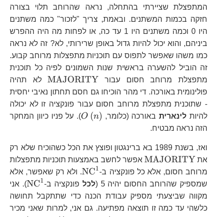
המתפצלת שציירתי בהתחלה, נראה שהרוחב תלוי בצורה
חזקה בכמות המשתנים. ובאמת, צריך "לזכור" כמה משתנים
היו 0 וכמה משתנים היו 1 עד כה, או לפחות מה היה ההפרש
ביניהם, והוא יכול להיות גדול באופן שרירותי, לא? זה לא נראה
כמו משהו שאפשר לתפוס עם תוכניות מתפצלות מרוחב קבוע.
זה הוביל להשערה בראשית שנות השמונים לפיה כל תוכנית
\text{MA
MAJORITY
מתפצלת מרוחב חסום עבור
לא תהיה
פולינומית באורכה. די מהר הוכיחו גם חסם תחתון נאיבי יחסית
- שתוכנית מתפצלת מרוחב חסום עבור פונקציה זו לא יכולה
O\left(n\right)
(
)
להיות
לינארית
באורכה (כלומר,
n
O
). על פניו כיוון המחקר
הזה נראה מבטיח.
ואז, בשנת 1989 בא ברינגטון ופוצץ את הכל כשהוכיח שלא רק
\text{MAJORITY}
MAJORITY
את
אפשר לחשב באמצעות תוכניות מתפצלות
1
\text{NC}^{1}
NC
מרוחב חסום, אלא כל פונקציה ב-
. ולא רק שאפשר, אלא
1
\text
NC
שמספיק שהרוחב החסום יהיה 5 (
לכל
פונקציה ב-
). אני
מקווה שביצעתי מספיק עבודת הכנה כדי שתתקבל תחושה
כלשהי עד כמה זו תוצאה מפתיעה. גם אני, למרות שאני מכיר