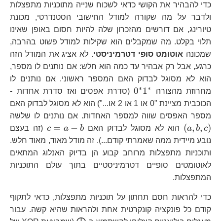
כדי להבהיר את הקושי כדאי לשכוח שנייה מתוכניות מתפצלות
ולדבר על מה שקורה למודל החישובי הסטנדרטי, מכונת
טיורינג, אם דורשים מהזכרון שלה להיות חסום באופן שאינו
תלוי בקלט. מה שמקבלים הוא שקילות למודל פשוט בהרבה,
שמכונה
אוטומט סופי דטרמיניסטי
. לא אציג את המודל הזה
כרגע, אבל רק אבהיר עד כמה הוא חלש: אם נותנים לו מספר,
הוא לא מסוגל לבדוק האם המספר ראשוני. אם נותנים לו
∗
∗
0^{*}1^{*}
0
1
מחרוזת מהצורה
(סדרת אפסים ואז סדרת אחדות -
הכוכבית מציינת "0 או 1 או 2 או...") הוא לא מסוגל לבדוק האם
\l
מספר האפסים שווה למספר האחדות. אם נותנים לו שלשה
c=a-
=
−
(
,
,
)
c
b
a
הוא לא מסוגל לבדוק האם
b
a
c
(זה בעצם
b
נובע מיידית ממה שאמרתי קודם...). זה מודל מאוד, מאוד חלש.
ותוכניות מתפצלות מרוחב קבוע הן בדיוק האנלוג המתאים
לאוטומטים סופיים דטרמיניסטיים בתוך עולם התוכניות
המתפצלות.
כדי להראות חסם תחתון על תוכניות מתפצלות, כדאי לתקוף
קודם כל פונקציה קונקרטית אחת ולהראות שהיא קשה. עבור