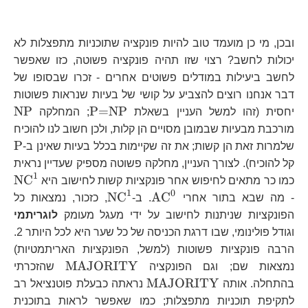
ובכן, מי כן מועמד טוב להיות פונקציה שתוכניות מתפצלות לא
יכולות לחשב? רצוי שזו תהיה פונקציה פשוטה, כזו שאפשר
לחשב ביעילות במודלים פשוטים אחרים - זכרו שבסופו של
דבר אנחנו רוצים להצביע על קושי של בעיות שנראות פשוטות
\text{P=NP}
\t
NP
P=NP
יחסית (זהו למשל העניין בשאלת
; המחלקה
מורכבת מבעיות שבמובן מסויים הן קלות, ולכן חשוב לנו להוכיח
\t
P
שלמרות זאת הן קשות; את זה שקיימות בכלל בעיות שאינן ב-
קל להוכיח). לצורך העניין, מחלקה פשוטה מספיק שעדיין נראית
1
\t
NC
כמו כר מתאים לחיפוש אחר פונקציות קשות לחישוב היא
1
0
\text{AC}^{0}
\text{NC}^{1}
NC
AC
- מה שבא בתור אחרי
. ב-
, כזכור, נמצאות כל
הפונקציות שניתנות לחישוב על ידי מעגל מעומק
לוגריתמי
וגודל פולינומי, שבו דרגת הכניסה של כל שער היא לכל היותר 2.
הרבה פונקציות פשוטות (למשל, הפונקציות האריתמטיות)
\text{MA
MAJORITY
נמצאות שם; וגם הפונקציה
שהזכרתי
\text{MAJORITY}
MAJORITY
בהתחלה. אותה
נראתה כבעלת פוטנציאל רב
לתקיפת תוכניות מתפצלות; כמו שאפשר לראות בתוכנית