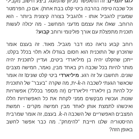
לוגריתמיים
: זה התאפשר מכיוון שהמעגל ביצע חישוב מקבילי
וכל שכבה טיפה בהרבה ביטי קלט בבת אחת). אם כן, הפרמטר
שמעניין להגביל אותו - ולהגביל בצורה קיצונית ביותר - הוא
הרוחב. שאלו את עצמם מדעני המחשב - מה יכולה לעשות
תוכנית מתפצלת עם אורך פולינומי ורוחב
קבוע
?
רוחב קבוע נראה כמו דבר מגביל. מאוד. זה בעצם אומר
שהזכרון של התוכנית הוא חסום בגודלו ולא תלוי בכלל בקלט.
ייתכן שהקלט יהיה בן מיליארדי ביטים, ועדיין לתוכנית יהיה
מותר להיות בכל שכבה רק באחד מבין, נאמר, חמישה מצבים
שונים. תחשבו על זה רגע.
מיליארדי
ביטי קלט שונים! זה אומר
k
שכאשר הגעתי לשכבה ה-
k
-ית, מה שקרה "בעבר" של התוכנית
יכל להיות בן זילארדי זיליארדים (זה מספר בכלל?) אפשרויות
שונות. ועכשיו מבקשים ממני לקחת את כל האפשרויות הללו
ואיכשהו לתמצת אותן לאחד מבין חמישה מקרים - חמשת
k
המצבים האפשריים של השכבה ה-
k
. בעצם, זה אומר שמרבית
ההיסטוריה שלנו חייבת "להימחק". מה כבר אפשר לחשב
באופן הזה?