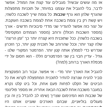
אז מה עושים עכשיו? מגבילים עוד קצת את המודל. אפשר
לדבר, בלי להגביל את עצמנו במיוחד, על תוכניות מתפצלות
שהגרף שלהן הוא גרף
שכבות
: כל צומת שייך לשכבה כלשהי,
ויש קשת רק בין צומת בשכבה אחת לצומת בשכבה העוקבת.
על יצור כזה אפשר להגדיר שני מדדי סיבוכיות חדשים - אורך
(מספר השכבות הכולל) ורוחב (מספר הצמתים המקסימלי
בשכבה כלשהי). ככל שתוכנית היא קצרה יותר כך "זמן הריצה"
שלה קצר יותר; וככל שהרוחב של תוכנית קטן יותר, כך הזכרון
שנדרש כדי לסמלץ אותה קטן יותר. הפרמטר המקורי שלנו -
גודל - עדיין חבוי בין שני הפרמטרים הללו - הוא חסום על ידי
מכפלת האורך ברוחב (למה?)
להגביל את האורך יותר מדי - אי אפשר. עבור רוב הפונקציות
סביר להניח שנרצה להתיר לתוכנית המתפצלת לקרוא את כל
הביטים של הקלט לפחות פעם אחת, וכל ביט קלט נקרא
במעבר משכבה אחת לשכבה הבאה אחריה. אז מספר פולינומי
של שכבות הוא המינימום שצריך (שימו לב להבדל בין זה ובין
מעגלים בוליאניים, שבהם האורכים שעניינו אותנו היו