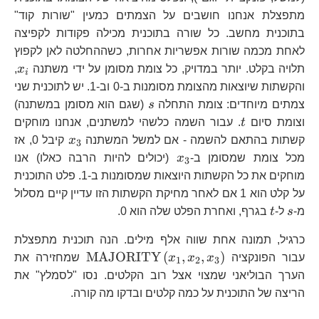
מתפצלת אנחנו חושבים על הצמתים כמעין "שורות קוד"
בתוכנית מחשב. כל שורה בתוכנית מכילה פקודות לקפיצה
לאחת מכמה שורות אפשריות אחרות, כשההחלטה לאן לקפוץ
x_
תלויה בקלט. יותר במדויק, כל צומת מסומן על ידי משתנה
x
,
i
והקשתות שיוצאות מהצומת מסומנות ב-0 וב-1. יש לתוכנית שני
s
צמתים מיוחדים: צומת התחלה
s
(שגם הוא מסומן במשתנה)
t
וצומת סיום
t
. עבור השמה כלשהי למשתנים, אנחנו מוחקים
x_{3}
קשתות בהתאם להשמה - אם למשל המשתנה
x
קיבל 0, אז
3
x_{3}
מכל צומת שמסומן ב-
x
(יכולים להיות הרבה כאלו) אנו
3
מוחקים את כל הקשתות היוצאות שמסומנות ב-1. פלט התוכנית
על קלט הוא 1 אם לאחר מחיקת הקשתות הזו עדיין קיים מסלול
s
t
מ-
s
ל-
t
בגרף, ואחרת הפלט שלה הוא 0.
כרגיל, תמונה אחת שווה אלף מילים. הנה תוכנית מתפצלת
\text{MAJORI
MAJORITY
(
,
,
)
עבור הפונקציה
x
x
x
שמחזירה את
1
2
3
הערך הבוליאני שמצוי אצל רוב הקלטים. נסו "לסמלץ" את
הריצה של התוכנית על כמה קלטים ובדקו מה קורה.