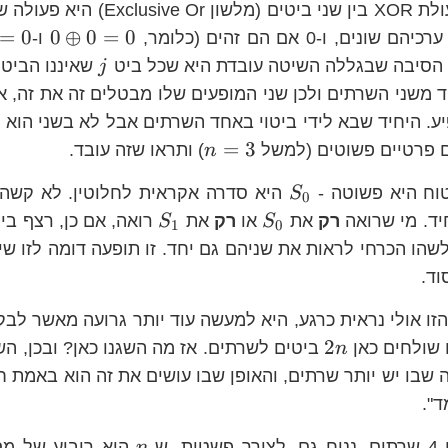
למי שלא מכיר, פעולת XOR בין שני ביטים
0\op
=
0
0
⊕
0
=
0
ו-
j
 הסיבה שבגללה השיטה עובדת היא שכל ביט
שאיננו הביט 
j
 אחד משני השרתים ולכן שני המופעים שלו מבטלים זה את זה, א
יע. היחיד שבא לידי ביטוי באחד השרתים אבל לא בשני הוא 
n=3
=
3
 פרטיים פשוטים (למשל
) ותראו שזה עובד.
n
S_{0}
וח היא פשוטה -
היא סדרה אקראית לחלוטין. לא קשה
S
0
S_{0}
S_{1}
ד. מי שרואה
רק
את
או
רק
את
רואה, אם כן, רצף בי
S
S
1
0
שהו הכרחי לראות את שניהם גם יחד. זו תופעה דומה לזו ש
וד.
זו אולי נראית כרגע, היא למעשה עוד יותר גרועה מאשר ל
2n
2
 שולחים כאן
ביטים לשרתים. אז מה השגנו כאן? ובכן, ה
n
שבו יש יותר שרתים, והאופן שבו עושים את זה הוא באמת ח
ד".
n
 ש-
הוא ריבוע של מס