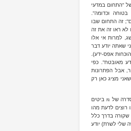
ל "התחום במדעי
טוחה וכדומה".
; זה התחום שבו
לא ראו זה את זה
, למרות אי אלו
ני שאתה יודע דבר
וכחות אפס-ידע).
Private information retri, "אחזור מידע מאובטח". כפי
, אבל הפתרונות
אני מציג כאן רק
 סדרה של
ביטים
n
כלשהו, ואנו רוצים לדעת מהו
i
 שקורה בדרך כלל
 שלי לשרת) יודע