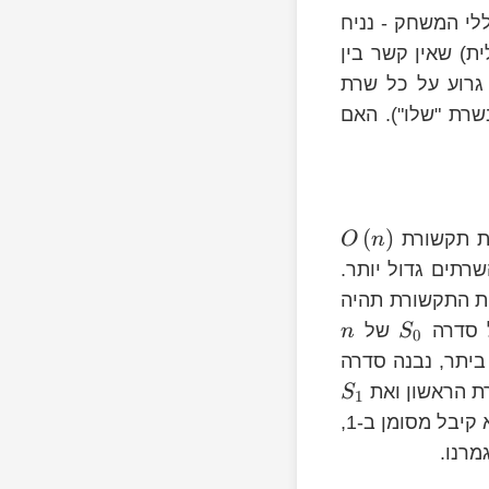
לי המשחק - נניח
ית) שאין קשר בין
גרוע על כל שרת
שרת "שלו"). האם
(
)
ות תקשורת
O
n
רתים גדול יותר.
יות התקשורת תהיה
ל סדרה
של
n
S
0
S_
 הראשון ואת
S
1
לשרת השני. כל שרת יבצע פעולת XOR לביטים שהאינדקס שלהם בסדרה שהוא קיבל מסומן ב-1,