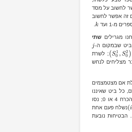
n
שר לחשוב על מסד
ם זה אפשר לחשוב
 מ-1 ועד
.
k
חנו מגרילים
שתי
S
ביט שבמקום ה-
j
1
2
,
(
)
; לשרת
S
S
0
0
ר מצליחים לנחש
ה שמתקבלת אם מצטמצמים
רה המוגרלת. כמקודם, כל ביט שאיננו
\l
מופיע בפלטים ששולחים אלינו מספר זוגי של פעמים (לא בהכרח 4 או 0; נסו
(
נשלח פעם אחת
רצינו. הבטיחות נובעת