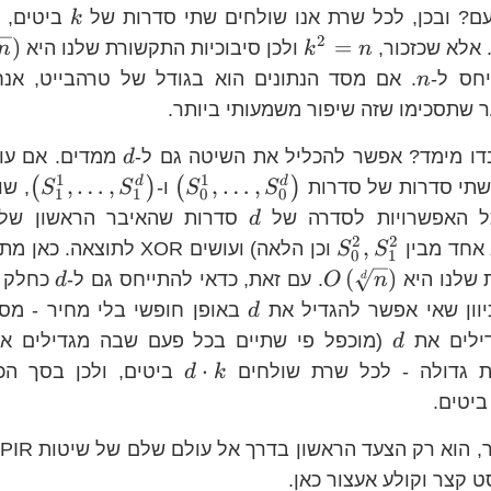
k
עם? ובכן, לכל שרת אנו שולחים שתי סדרות של
ביטים, ו
k
2
k^{2}=n
)
=
 אלא שכזכור,
ולכן סיבוכיות התקשורת שלנו היא
n
k
n
n
חס ל-
n
ר שתסכימו שזה שיפור משמעותי ביותר.
d
דו מימד? אפשר להכליל את השיטה גם ל-
ממדים. אם עו
d
1
1
\left(S_{0}^{1},
\l
,
…
,
,
…
,
d
d
(
)
(
)
 שתי סדרות של סדרות
ו-
, ש
S
S
S
S
1
1
0
0
d
כל האפשרויות לסדרה של
סדרות שהאיבר הראשון שלה
d
2
2
S_{0}^{2},S_{1}^{2}
,
 אחד מבין
וכן הלאה) ועושים XOR לתוצאה. כאן מתקיים
S
S
0
1
O\left(\sqrt[d]
d
(
)
 שלנו היא
. עם זאת, כדאי להתייחס גם ל-
כחלק 
d
d
O
n
{n}\right)
d
יוון שאי אפשר להגדיל את
באופן חופשי בלי מחיר - מס
d
d
ילים את
(מוכפל פי שתיים בכל פעם שבה מגדילים 
d
d\cdot
⋅
ת גדולה - לכל שרת שולחים
ביטים, ולכן בסך הכל
d
k
k
יטים.
ט קצר וקולע אעצור כאן.