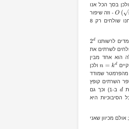
לכן בסך הכל אנו
8k
(
- וזה שיפור
O
. אם מסד הנתונים הוא בגודל של טרהבייט, אנחנו שולחים רק 8
2
d
מדים לרשותנו
ולחים לשרתים את
 הוא אחד מבין
=
d
ולכן
n
k
מהפרמטר שמודד
פר השרתים קופץ
את
ב-1) וכך גם
d
 הסיבוכיות היא
הפתרון הזה, כאמור, הוא רק הצעד הראשון בדרך אל עולם שלם של שיטות PIR; אולם מכיוון שאני