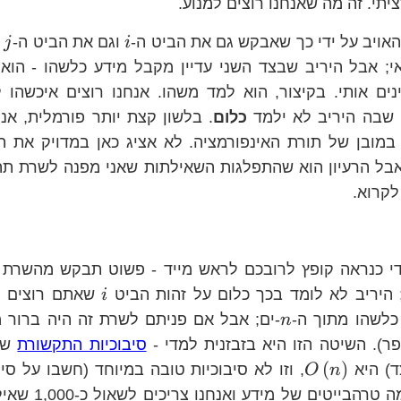
ציתי. זה מה שאנחנו רוצים למנוע.
i
ויב על ידי כך שאבקש גם את הביט ה-
וגם את הביט ה-
ע
j
i
; אבל היריב שבצד השני עדיין מקבל מידע כלשהו - הוא
נים אותי. בקיצור, הוא למד משהו. אנחנו רוצים איכשהו
 שבה היריב לא ילמד
כלום
. בלשון קצת יותר פורמלית, אנ
במובן של תורת האינפורמציה. לא אציג כאן במדויק את ה
בל הרעיון הוא שהתפלגות השאילתות שאני מפנה לשרת תה
לקרוא.
ידי כנראה קופץ לרובכם לראש מייד - פשוט תבקש מהשרת
i
; היריב לא לומד בכך כלום על זהות הביט
שאתם רוצים (ה
i
n
כלשהו מתוך ה-
-ים; אבל אם פניתם לשרת זה היה ברור 
n
). השיטה הזו היא בזבזנית למדי -
סיבוכיות התקשורת
שלה
O\left(n\right)
(
)
ד) היא
, וזו לא סיבוכיות טובה במיוחד (חשבו על ס
O
n
הנתונים הוא בן כמה 