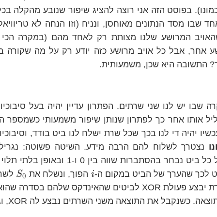
נו). בפוסט הזה אני רוצה להציג שיפור שנובע מהקלה בכל
 שבו מסד הנתונים מאוחסן, ונניח (וזו הנחה לא טריוויאל
שהאויב המרושע שלנו מצותת רק לאחד מהם (במקרה הכי 
 אחר, אבל כל אויב מרושע כזה יודע רק על מה שקורה ב
 התשובה היא שכן, משמעותית.
ה שבו יש לנו שני שרתים. הפתרון עדיין יהיה בעל סיבוכי
יל אותו אחר כך לפתרון שנותן שיפור משמעותי כשמספר הש
כשיו יהיה די לנו בכך שכל שרת ישלח לנו ביט בודד, וסיבוכ
ו
נצטרך לשלוח להם הרבה מידע. השיטה פשוטה: נגרי
בהסתברות שווה בין 0 ו-1 ובאופן בלתי תלוי ביתר, נבנה סדרה
{0}
i
S_
 לכך שהערך של הביט במקום ה-
הפוך, ונשלח את
לשרת
S
i
0
ה. כשנקבל את התוצאה משני השרתים נבצע לה XOR, וגמרנו.