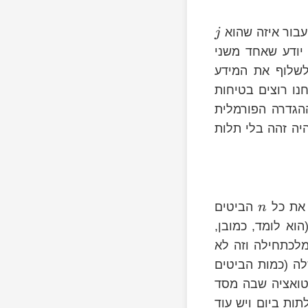
בור איזה שהוא
j
 יודע שאחד משני
i,j
 לשלוף את המידע
חנו רוצים בטיחות
הגדרה הפורמלית
יה זהה בלי תלות
i
 את כל
הביטים
n
וא לומד, כמובן,
מלכתחילה וזה לא
 (כמות הביטים
יטואציה שבה מסד
טרהבייטים של מידע ואנחנו צריכים לשאול כ-1,000 שאילתות ביום ויש עוד