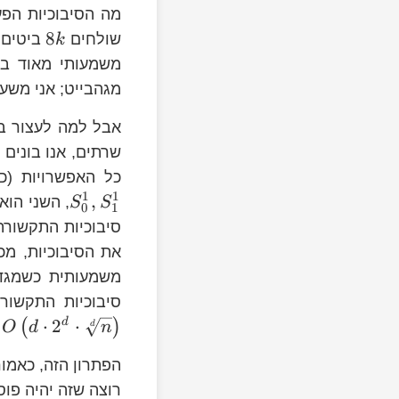
מה הסיבוכיות הפ
O\left(\sqrt{n}\right)
8
שולחים
ביטים.
k
משמעותי מאוד בי
מגהבייט; אני משע
2^{d}
אבל למה לעצור ב
\dots,S_{0}^{d}\right)
eft(S_{1}^{1},\dots,S_{1}^{d}\right)
שרתים, אנו בונים
S_{0}^{1},S_{1}^{1}
כל האפשרויות (
1
1
n=k^{d}
,
, השני הוא
S
S
0
1
סיבוכיות התקשורת
את הסיבוכיות, מכ
d
משמעותית כשמגד
O\left(d\cdot2^{d}\cdot\sqrt[d]
סיבוכיות התקשור
{n}\right)
⋅
2
⋅
d
(
)
ב
d
O
d
n
רוצה שזה יהיה פוס