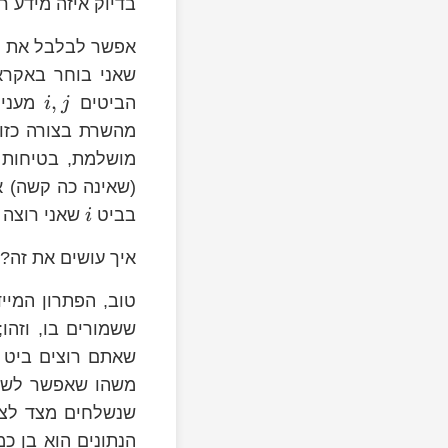
בדיוק איזה מידע ר
j
j
אפשר לבלבל את הא
שאני בוחר באקראי
,
הביטים
מעניי
i
j
מהשרת בצורה כזו
מושלמת, בטיחות 
(שאינה כה קשה) א
בביט
שאני רוצה 
i
איך עושים את זה?
n
טוב, הפתרון המי
ששמורים בו, וזהו
שאתם רוצים ביט 
משהו שאפשר לשפר
שנשלחים מצד לצ