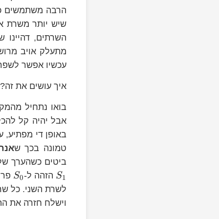
הרבה משתמשים כמו
שיש יותר משרת אחד
השרתים, דהיינו 
מתעלק אויב מרושע
עכשיו אפשר לשפר?
איך עושים את זה?
O\left(n\right)
בואו נתחיל מהמקר
אבל יהיה קל להכל
באופן די מפתיע, ע
S_{0}
n
טמונה בכך ש
אנחנ
S_{1}
ביטים כשהערך של כל ביט נבחר 
{0}
S_{1}
הזהה ל-
פרט
S
S
0
1
וישלח חזרה את התוצא