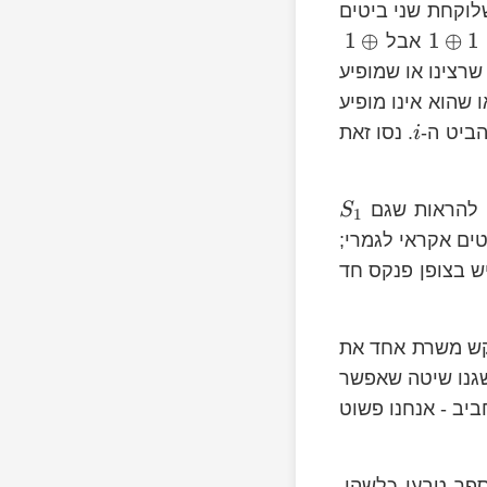
 (מלשון Exclusive Or) היא פעולה שלוקחת שני ביטים
1
⊕
1
⊕
1
אבל
שרצינו או שמופיע
ו שהוא אינו מופיע
הביט ה-
. נסו זאת
i
 להראות שגם
S
1
טים אקראי לגמרי;
יש בצופן פנקס חד
בקש משרת אחד את
שגנו שיטה שאפשר
ביב - אנחנו פשוט
פר טבעי כלשהו,