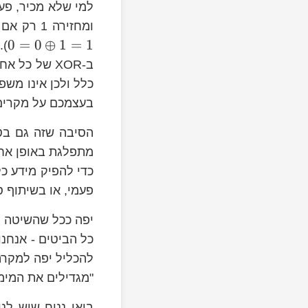
lus0=0
1\oplus1=0
1\oplus0=0\oplus1=1
ומחזירה 1 רק אם ערכיהם שונים, ו-0 אם הם זהים (כלומר,
0
=
0
⊕
1
=
1
).
ב-XOR של כל
i
כלל ולכן אינו משפ
בעצמכם על מקרים
S_{1}
הסיבה שזה גם בט
מתפלגת באופן אחי
כדי להפיק מידע כל
פעמי, או בשיתוף ס
יפה ככל שהשיטה ה
כל הביטים - אנחנו
להכליל יפה למקרה 
"מגדילים את המימ
בואו נניח שיש לנו 4 שרתים. נניח גם, לצורך פשטות,