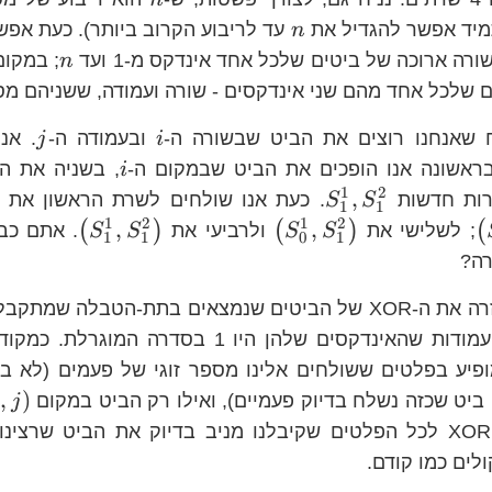
n
=k^{2}
n
יד אפשר להגדיל את
עד לריבוע הקרוב ביותר). כעת אפ
n
n
רה ארוכה של ביטים שלכל אחד אינדקס מ-1 ועד
; במקו
n
שלכל אחד מהם שני אינדקסים - שורה ועמודה, ששניהם מספרים
i
j
ח שאנחנו רוצים את הביט שבשורה ה-
ובעמודה ה-
. אנ
j
i
_{0}^{1},S_{0}^{2}
i
בראשונה אנו הופכים את הביט שבמקום ה-
, בשניה את ה
i
1
2
S_{1}^{1},S_{1}^{2}
,
רות חדשות
. כעת אנו שולחים לשרת הראשון את
S
S
1
1
1
2
1
2
\left(S_{1}^{1},S_{0}^{2}\right)
\left(S_{0}^{1},S_{1}^{2}
\left(S
,
,
(
)
(
)
(
; לשלישי את
ולרביעי את
. אתם כב
S
S
S
S
1
1
0
1
רה?
כל שרת שולח בחזרה את ה-XOR של הביטים שנמצאים בתת-הטבל
רק לאותן שורות ועמודות שהאינדקסים שלהן היו 1 בסד
eft(i,j\right)
,
)
ביט שכזה נשלח בדיוק פעמיים), ואילו רק הביט במקום
i
j
בדיוק. לכן ביצוע XOR לכל הפלטים שקיבלנו מניב בדיוק את הביט ש
לים כמו קודם.