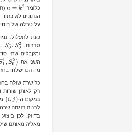
2
=
כלומר
(תמ
n
k
הנתונים לא בתור שו
k
על טבלה של ביטים 
כעת לתעלול. נני
1
2
j
,
סדרות,
, 
S
S
0
0
\left(S_{0}^{1},S_{0}^{2}\right)
ומקבלים שתי סד
1
2
\right)
_{1}^{1},S_{1}^{2}\right)
,
)
השני את
S
S
1
0
מה הם ישלחו בחז
(
,
)
במקום ה-
i
j
\left(i,j\right)
לבנות דוגמה שבה 
מאליה מאותם שיקו