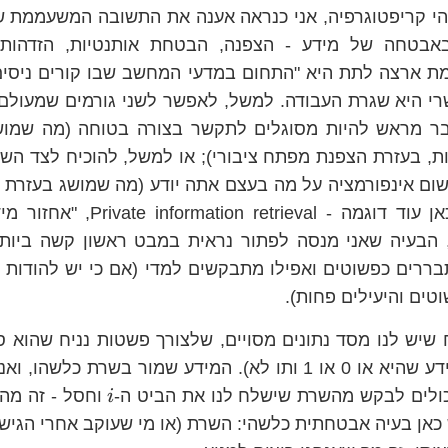
הי קריפטוגרפיה, אני כנראה אענה את התשובה המשעממת ש
בטחה של מידע - הצפנה, הבטחת אותנטיות, הזדהות ב
ת ארצה לתת היא "התחום במדעי המחשב שבו קורים ניסים"
י היא שגרת העבודה. למשל, לאפשר לשני גורמים שמעולם 
בר מראש להיות מסוגלים לתקשר בצורה בטוחה (מה שמושג
ות, בעזרת הצפנת מפתח ציבורי); או למשל, להוכיח לצד הש
ום אינפורמציה על מה בעצם אתה יודע (מה שמושג בעזרת ה
אני רוצה להציג כאן עוד דוגמה - eval
 הבעיה שאני מנסה לפתור נראית במבט ראשון קשה ביותר
ררים כפשוטים ואפילו מתבקשים למדי (אם כי יש להודות ש
טים והיעילים פחות).
יח שיש לנו מסד נתונים מסויים, שלצורך פשטות נניח שהוא
(ביט הוא יחידת מידע שהיא או 0 או 1 ותו לא). המידע שמור בשרת 
i
יכולים לבקש מהשרת שישלח לנו את הביט ה-
וחסל - זה מה
i
 כאן בעיה אבטחתית כלשהי: השרת (או מי שעוקב אחרי הגישה