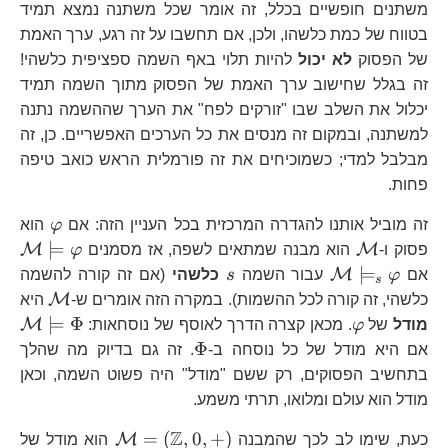
משתנים חופשיים בכלל, זה אומר שכל משתנה נמצא תמיד
בטווח של כמת כלשהו, ולכן, אם תחשבו על זה רגע, ערך האמת
של הפסוק
לא יכול
להיות תלוי באף השמה ספציפית כלשהי!
זה בגלל שחישוב ערך האמת של הפסוק מתוך השמה תמיד
יכלול את השלב שבו "זורקים לפח" את הערך שההשמה נתנה
למשתנה, ובמקום זה מנסים את כל הערכים האפשריים. כן, זה
מבלבל למדי; כשמוכיחים את זה פורמלית הראש כואב טיפה
פחות.
\varp
זה מוביל אותנו להגדרה המרכזית בכל העניין הזה: אם
φ
הוא
\mathcal{M}
\m
⊨
M
M
פסוק ו-
הוא מבנה שמתאים לשפה, אז מסמנים
φ
\mathcal{M}\models_{s}\varphi
s
⊨
M
אם
φ
עבור השמה
s
כלשהי
(אם זה קורה להשמה
s
\mat
M
כלשהי, זה קורה לכל ההשמות). במקרה הזה אומרים ש-
היא
\varphi
\m
⊨
Φ
M
מודל
של
φ
. מכאן קצרה הדרך לאוסף של נוסחאות:
\Phi
Φ
אם היא מודל של כל נוסחה ב-
. זה גם בדיוק מה שהלך
בתחשיב הפסוקים, רק ששם "מודל" היה פשוט השמה, וכאן
מודל הוא עולם ומלואו, תרתי משמע.
Z
\mathcal{M}=
=
(
,
0
,
+
)
M
כעת, שימו לב לכך שהמבנה
הוא מודל של