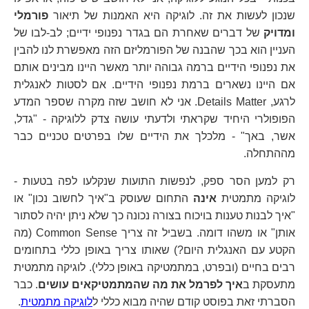
שנכון לעשות את זה. לוגיקה היא האמנות של תיאור
פורמלי
ומדויק
של דברים שאחרת הם בגדר נפנופי ידיים; לב-לבו של
העניין הוא בכך שהבנה של הפורמליזם הזה מאפשרת לנו להבין
את נפנופי הידיים ברמה גבוהה יותר מאשר היינו מבינים אותם
אם היינו נשארים ברמת נפנופי הידיים. אם לסטות לאנגלית
לרגע, Details Matter. אני לא חושב שזה מקרה שספר המדע
הפופולרי היחיד שקראתי ולדעתי עושה צדק ללוגיקה - "גדל,
אשר, באך" - מלכלך את הידיים שלו בפרטים טכניים כבר
מההתחלה.
רק למען הסר ספק, לנפשות התועות שנקלעו לפה בטעות -
לוגיקה מתמטית
אינה
התחום שעוסק ב"איך לחשוב נכון" או
"איך לבנות טענות בויכוח בצורה נכונה כך שלא ניתן יהיה לסתור
אותן" או משהו דומה. בשביל זה צריך Common Sense (מה
הקטע עם האנגלית היום?) שאותו צריך באופן כללי בתחומים
רבים בחיים (ובפרט, במתמטיקה באופן כללי). לוגיקה מתמטית
מתעסקת ב
איך לפרמל את מה שהמתמטיקאים עושים
. כבר
הסברתי זאת בפוסט קודם שהיה מבוא כללי ל
לוגיקה מתמטית
.