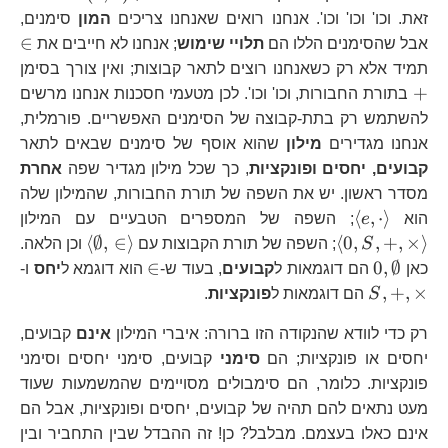
זאת. וכו' וכו' וכו'. אנחנו רואים שאנחנו צריכים
המון
סימנים,
\i
∈
אבל שהסימנים הללו הם
תלויי שימוש
; אנחנו לא חייבים את
+
תמיד אלא רק כשאנחנו רוצים לתאר קבוצות; ואין צורך בסימן
+
בתורת החבורות, וכו' וכו'. לכן מטעמי חסכנות אנחנו מרשים
להשתמש רק בתת-קבוצה של הסימנים האפשריים. פורמלית,
אנחנו מגדירים
מילון
שהוא אוסף של סימנים שבאים לתאר
קבועים, יחסים ופונקציות
, כך שכל מילון מגדיר שפה
אחרת
מסדר ראשון. יש את השפה של תורת החבורות, שהמילון שלה
\left\langle
\l
⟨
,
⋅
⟩
הוא
e
; השפה של המספרים הטבעיים עם המילון
e,\cdot\right\rangle
0,
\left\lang
⟨
∅
,
∈
⟩
⟨
0
,
,
+
,
×
⟩
S
; השפה של תורת הקבוצות עם
וכן הלאה.
\emptyset
0,\emptyset
\in
S,
∈
0
,
∅
כאן
הם דוגמאות ל
קבועים
, בעוד ש-
הוא דוגמא ל
יחס
ו-
,
+
,
×
S
הם דוגמאות ל
פונקציות
.
רק כדי לוודא שהנקודה הזו ברורה: איברי המילון
אינם
קבועים,
יחסים או פונקציות; הם
סימני
קבועים, סימני יחסים וסימני
פונקציות. כלומר, הם סימבולים מסויימים שהמשמעות שעוד
מעט נתאים להם תהיה של קבועים, יחסים ופונקציות, אבל הם
אינם כאלו בעצמם. מבלבל? כן! זה ההבדל שבין התחביר ובין