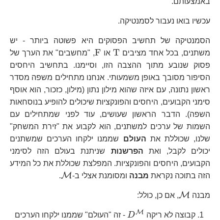
באמצעותם.
עכשיו בואו נעבור לסמנטיקה.
הסמנטיקה של תחשיב הפסוקים היא פשוטה ביותר - יש
\text{T}
\text{F}
F
T
משתנים, בכל אחד מציבים
או
, "מחשבים" את הערך של
פסוק שנובע מתוך ההצבה הזו, וסיימנו. בתחשיב היחסים
הסיפור מסובך באופן משמעותי. אנחנו מתחילים משפה מסדר
ראשון נתונה, עם איזה שהוא מילון נתון (מילון, כזכור, הוא אוסף
סימני הקבועים, היחסים והפונקציות שיכולים להופיע בנוסחאות
השפה). הדבר הראשון שעושים, עוד לפני שמתחילים עם
השמות של ערכים למשתנים, הוא לקבוע את "זירת המשחק"
שלנו, שכוללת את
העולם
שממנו ילקחו הערכים שמשתנים
יכולים לקבל, ואת
הפרשנות
שניתנת בעולם הזה לסימני
הקבועים, היחסים והפונקציות. המפלצת שכוללת את כל המידע
\mathcal{M}
M
הזה בתוכה נקראת
מבנה
ומסומנת אצלי ב-
.
\mathcal{M}
M
מבנה
, אם כן, כולל:
M
D^{\mathcal{M}}
קבוצה לא ריקה
D
- זה "העולם" שממנו ילקחו הערכים