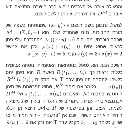
ומפעילה אותה על הערכים שהיא כבר חישבה. התוצאה היא
M
D^{\mathcal{M}}
\overline{s}
איבר ב-
D
, וזה הערך ש-
s
נותנת לשם העצם.
\left(x\cdot
(
⋅
)
⋅
למשל, נתבונן בשם העצם
e
y
x
שמנוסחת בשפה של
y\right)\cdot
Z
\m
=
(
,
0
,
+
)
M
תורת החבורות. נניח שהמודל שלנו הוא
e
\overline{s}\left(\l
(
(
⋅
)
⋅
)
שכבר הזכרתי; מה יהיה
e
y
x
s
? מההגדרה שלי ניתן
y\right)\cdot e\rig
s\left(x\right)+s\
s\
(
)
+
(
)
+
0
לראות שהוא יהיה
y
s
x
s
, ולכן אם למשל
s\left(y\right)=3
\overline{s
(
(
⋅
)
⋅
)
=
5
(
)
=
3
(
)
=
2
x
s
ו-
y
s
נקבל
e
y
x
s
.
y\right)\cd
השלב הבא הוא לטפל בנוסחאות האטומיות. נוסחה אטומית
R\left(t_{1},\dots,t_{n
R
(
,
…
,
)
כללית נראית כך:
t
t
R
כאשר
R
הוא סימן יחס
1
n
M
\text{T}
R^
(
(
)
,
T
כלשהו. לנוסחה הזו ניתן ערך
אם מתקיים
t
s
R
1
M
R^{\mathcal{M}}
…
,
(
)
)
t
s
, כלומר אם ביחס
R
, שהוא הפרשנות של סימן
n
M
R
\mathcal{M}
\overline{
D
(
)
,
…
,
(
)
M
היחס
R
במבנה
, האיברים
t
s
t
s
של
D
1
n
\overlin
אכן נמצאים זה עם זה. שימו לב שזה תלוי הן בערך ש-
s
מעניקה
R
\mathcal{M}
M
לשמות העצם, והן בפרשנות של
R
ב-
. היוצא מן הכלל
היחיד הוא יחס השוויון, שבו אין "פרשנות" - הוא תמיד מייצג
t_{1}=t_{2}
\text{T}
\o
(
)
=
T
=
שוויון, כלומר
t
t
מקבל ערך
אם ורק אם
s
t
s
1
1
2