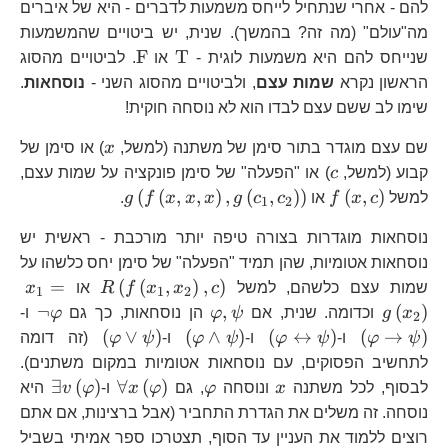
להם - אחרי שנתחיל לייחס משמעות לדברים - היא של איברים
מה"עולם" (מה זה? בהמשך). שנית, יש ביטויים שהמשמעות
\text{T}
\text{F}
F
T
שנייחס להם היא משמעות לוגית -
או
. לביטויים מהסוג
הראשון נקרא
שמות עצם
, ולביטויים מהסוג השני -
נוסחאות
.
שימו לב ששם עצם לבדו הוא לא נוסחה חוקית!
x
שם עצם מוגדר בתור סימן של משתנה (למשל,
x
) או סימן של
c
קבוע (למשל,
c
) או "הפעלה" של סימן פונקציה על שמות עצם,
f\left(x,c\right)
g\left(f\left(x
(
(
,
,
)
,
(
,
)
)
(
,
)
למשל
c
x
f
או
c
c
g
x
x
x
f
g
.
1
2
נוסחאות מוגדרות בצורה טיפה יותר מורכבת - ראשית יש
נוסחאות אטומיות, שהן תמיד "הפעלה" של סימן יחס כלשהו על
R\left(f\lef
x_
=
(
(
,
)
,
)
שמות עצם כלשהם, למשל
c
x
x
f
R
או
x
1
1
2
\varphi,\psi
\ne
\l
¬
,
(
)
x
g
וכדומה. שנית, אם
ψ
φ
הן נוסחאות, כך גם
φ
ו-
2
\left(\varphi\leftrightarrow\psi
\left(\varphi\wedge\p
\left(\varph
(
∨
)
(
∧
)
(
↔
)
(
→
)
ψ
φ
ו-
ψ
φ
ו-
ψ
φ
ו-
ψ
φ
(זה דומה
לתחשיב הפסוקים, עם נוסחאות אטומיות במקום משתנים).
x
\varphi
\forall
\exist
∃
(
)
∀
(
)
לבסוף, לכל משתנה
x
ונוסחה
φ
, גם
φ
x
ו-
φ
v
היא
x\left(\varphi
v\left
נוסחה. זה משלים את הגדרת התחביר (אבל ברצינות, אם אתם
רוצים ללמוד את העניין עד הסוף, תצטרכו ספר אמיתי בשביל