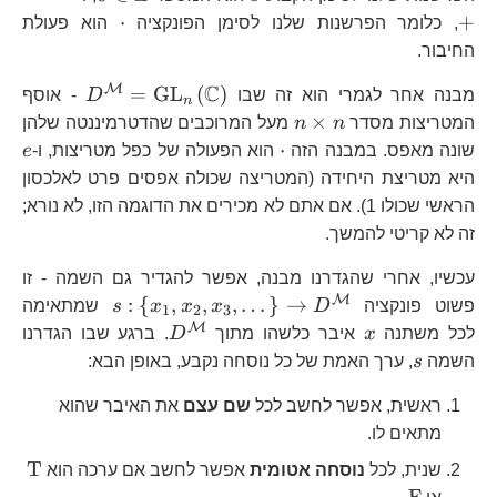
\cdot
⋅
+
, כלומר הפרשנות שלנו לסימן הפונקציה
הוא פעולת
החיבור.
C
M
D^{\mat
=
GL
(
)
מבנה אחר לגמרי הוא זה שבו
D
- אוסף
n
n\times
×
המטריצות מסדר
n
n
מעל המרוכבים שהדטרמיננטה שלהן
n
\cdot
e
⋅
שונה מאפס. במבנה הזה
הוא הפעולה של כפל מטריצות, ו-
e
היא מטריצת היחידה (המטריצה שכולה אפסים פרט לאלכסון
הראשי שכולו 1). אם אתם לא מכירים את הדוגמה הזו, לא נורא;
זה לא קריטי להמשך.
עכשיו, אחרי שהגדרנו מבנה, אפשר להגדיר גם השמה - זו
M
s:\left\{
:
{
,
,
,
…
}
→
פשוט פונקציה
D
x
x
x
s
שמתאימה
1
2
3
x_{1},x_{2}
M
x
D^{\mathcal{M}
לכל משתנה
x
איבר כלשהו מתוך
D
. ברגע שבו הגדרנו
\to D^{\ma
s
השמה
s
, ערך האמת של כל נוסחה נקבע, באופן הבא:
ראשית, אפשר לחשב לכל
שם עצם
את האיבר שהוא
מתאים לו.
\text
T
שנית, לכל
נוסחה אטומית
אפשר לחשב אם ערכה הוא
\text{F}