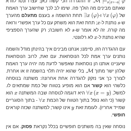
⊨
M
φ
. זו ההגדרה הכי קשה כאן; עצרו ונסו לוודא
[
←
]
s
x
a
שאתם מבינים מה הולך פה. שימו לב לכך שחישוב ערך האמת
\forall
\exists
s
∃
(
)
∀
(
)
של
φ
x
ו-
φ
x
תחת ההשמה
s
בעצם
מתעלם
מהערך
x\left(\varphi\right)
x\left(\varphi\right)
s
x
ש-
s
נותנת ל-
x
; תחת זאת הוא משחק עם כל ערך אפשרי ורואה
s
מה קורה. זה לא אומר ש-
s
לא חשובה; רק שהערך הספציפי
x
שהיא נותנת ל-
x
לא רלוונטי.
עם ההגדרה הזו, סיימנו; אנחנו מבינים איך בהינתן מודל והשמה
נותנים ערך אמת לכל הנוסחאות. עם זאת, לרוב הנוסחאות
שיעניינו אותנו הן נוסחאות שאפשר לדעת מה יהיה ערך האמת
\mathcal{M}
M
שלהן ישר מתוך
, בלי שהוא יהיה תלוי בהשמה זו או אחרת.
לצורך כך אני נזקק להגדרה אחת אחרונה: משתנה בנוסחה
כלשהי הוא
קשור
אם הוא מופיע בטווח של כמת שמתאים לו.
\forall
x
∀
(
=
)
למשל,
y
x
x
היא דוגמה לנוסחה שבה המשתנה
x
הוא
x\left(x=y\right)
\forall
∀
קשור (כי הוא נופל בתוך הטווח של הכמת
x
- בתוך הסוגריים
x
y
שמייד אחריו). לעומת זאת
y
אינו קשור; למשתנה שכזה קוראים
חופשי
.
נוסחה שאין בה משתנים חופשיים בכלל נקראת
פסוק
. אם אין