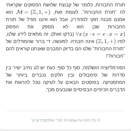
תורת החבורות, כלומר של קבוצת שלושת הפסוקים שקראתי
Z
\math
=
(
,
1
,
+
)
M
לה "תורת החבורות". לעומת זאת,
הוא
אמנם מבנה חוקי למהדרין, אבל הוא איננו מודל של תורת
\f
החבורות שכן הוא לא מספק את הפסוק
x\
∀
(
⋅
=
⋅
=
)
x
x
e
e
x
x
(בדקו זאת!). זה מתאים לידע שלנו,
e=
Z
\left(\mathbb{Z},1,+\right)
(
,
1
,
+
)
לפיו
אינה חבורה. למעשה, די ברור שהמודלים של
x=
"תורת החבורות" שלנו הם בדיוק המבנים שאנחנו קוראים להם
"חבורות"!
הפורמליזציה הושלמה, סוף כל סוף. כעת יש לנו נתיב ישיר בין
סדרות של סימבולים ובין חלקים נכבדים ביותר של
המתמטיקה. בפוסטים הבאים על לוגיקה נוכל להראות את
הדברים הכיפיים הבסיסיים שנובעים מכך.
© כל הזכויות שמורות לגדי אלכסנדרוביץ'