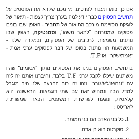
אם כן, בואו ונעבור לפרטים. מי מכם שקרא את הפוסטים על
תחשיב הפסוקים
כבר יודע למה בערך צריך לצפות - תיאור של
לוגיקה מסויימת מורכב מתיאור של
תחביר
- האופן שבו בונים
פסוקים שמטרתם "לתאר משהו", ו
סמנטיקה
, האופן שבו
נותנים משמעות לרכיבים של הפסוקים, ובמקרה שלנו -
המשמעות הזו נותנת בסופו של דבר לפסוקים ערכי אמת -
\text{T,F}
T,F
"אמת/שקר", או
.
בתחשיב הפסוקים בנינו את הפסוקים מתוך "אטומים" שהיו
\text{T,F}
T,F
משתנים שיכלו לקבל ערכי
בלבד, וחיברנו אותם זה לזה
עם "וגם/או/לא/גורר", וזהו זה. כוח ההבעה שלנו היה מוגבל
למדי. הבה ונמחיש זאת עם שתי דוגמאות. הראשונה היא
קלאסית, ונוגעת לשרשרת המשפטים הבאה שמשוייכת
לאריסטו:
כל בני האדם הם בני תמותה.
סוקרטס הוא בן אדם.