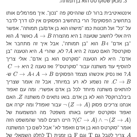
מכאן שסוקרטס הוא בן תמותה.
אינטואיטיבית ברור לנו שההיסק פה "נכון". איך מפרמלים אותו
בתחשיב הפסוקים? הרי בתחשיב הפסוקים אין לנו דרך לדבר
על "כל" ועל תכונות כמו "מישהו הוא בן אדם/בן תמותה". אפשר
A\to
A
→
היה אולי לחשוב שטענה 1 היא מהצורה
B
A
כאשר
A
הוא
B
B
"בן אדם" ו-
B
הוא "בן תמותה", אבל איך זה מתחבר אל
A
A
סוקרטס? האם טענה 2 היא
A
? לא, שהרי
A
היא הטענה "בן
אדם". היא לא הטענה "סוקרטס הוא בן אדם". אולי צריך
C\
→
להוסיף עוד משתנה עבור "סוקרטס"? ואז טענה 2 היא
C
A
A\to
C\to
C
→
→
A
? ואז נסיק איכשהו מצמד הפסוקים
B
A
ו-
A
C
ש-
B
A
B
→
B
C
. זה נשמע לא רע במיוחד, אבל זה אומר שצריך
להתאים משתנה מיוחד לכל בן אדם אפשרי. ומה עם זאפוד
Z
ביבלברוקס? הוא לא בן אדם. בואו נתאים לו משתנה
Z
. האם
\neg\left(Z\to
¬
(
→
)
אנחנו צריכים פסוק
A
Z
עבור זאפוד? ומה יקרה אם
A\right)
\l
זאפוד וסוקרטס יופיעו באותו משפט? מה המשמעות של
A\
(
→
)
∧
¬
(
→
)
A
Z
A
C
? היינו רוצים לומר שהמשפט הזה
A\
A
אומר "סוקרטס הוא בן אדם וזאפוד לא" אבל לשם כך המשתנה
\text{T}
\text{F}
\text{T}
T
F
T
A
צריך לקבל גם
וגם
בו זמנית (
לחלק השמאלי של