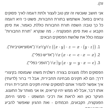
זה).
אני חושב שעכשיו זה זמן טוב לעצור ולתת דוגמה לאיך פסוקים
נראים בפועל. אשתמש בתורת החבורות, פשוט כי היא דוגמה
כל כך טובה: השפה תורת החבורות כוללת, כאמור, את סימן
e
\cdot
⋅
הקבוע
e
ואת סימן הפונקציה
. מה שנקרא "תורת החבורות"
עצמה כולל את שלושת הפסוקים הבאים:
\forall x\forall
∀
∀
∀
(
(
⋅
)
⋅
=
⋅
(
⋅
)
)
z
y
x
z
y
x
z
y
x
("אסוציאטיביות").
y\forall
\forall
∀
(
⋅
=
⋅
=
)
x
x
e
e
x
x
("אדיש כפלי").
z\left(\left(x\cdot
x\left(x\cdot
\forall
∀
∃
(
⋅
=
⋅
=
)
y\right)\cdot
e
x
y
y
x
y
x
("הופכי כפלי").
e=e\cdot
x\exists
z=x\cdot\left(y\cdot
x=x\right)
הפסוקים הללו מוצגים בצורה רשלנית משהו שעמוסה בקיצורי
y\left(x\cdot
z\right)\right)
y=y\cdot
דרך; הם לא תקינים מבחינה תחבירית, אבל די ברור (לדעתי)
x=e\right)
איך אפשר להמיר אותם לפסוקים שיהיו תקינים תחבירית ויגידו
אותו דבר, אבל לא ממש יהיו קריאים, אז אני מוותר על התענוג.
העיקר כאן הוא לראות את רכיבי המשפט - סימני היחס,
הפונקציה, הקבועים, הכמתים - ואת ההגיון שאפשר להביע