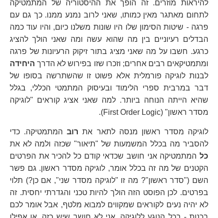
להיראות מוזרים. זה הופך את ההיסטוריה של המתמטיקה
לתחום מאתגר מאין כמותו, שאני לרוב נמנע ממנו. כך גם עם
פרגה - שיטות הסימון שלו היו שונות משלנו כיום, והיו עוד כמה
הבדלים רעיוניים בין מה שהוא עשה ומה שאני הולך להציג
כרגע. חשבו על מה שאני מציג בתור זיקוק הרעיונות של פרגה
ומתמטיקאים רבים אחרים; וזכרו שזו בפירוש לא הדרך
היחידה
לבנות לוגיקה פורמלית אלא פשוט זו שהשתרשה בסופו של
דבר במרבית ספרי הלימוד ובעיסוק המתמטי הכללי, בגלל
שהיא הייתה הנוחה ביותר. למה שאני אציג קוראים "לוגיקה
מסדר ראשון" (First Order Logic).
לוגיקה מסדר ראשון מנסה לתאר את
רוב
המתמטיקה. כדי
להסביר מה בכלל המשמעות של "תיאור" שכזה ולמה לא את
כל
המתמטיקה אני חושב שכדאי קודם כל להכיר את הפרטים
הקטנים של מה זה בכלל אומר, לוגיקה מסדר ראשון. גם פשר
השם ("סדר ראשון"? מה זו "לוגיקה מסדר שני", אם כן?) תלוי
בפרטים. לכן הפוסט הזה הולך להיות טכני והגדרתי יחסית. זה
לא יהיה נעים לקוראים שמקווים למבוא מלטף, אבל אומר לכם
בכנות - בכל הנוגע ללוגיקה, אני לא חושב שיש כזה, או אפילו