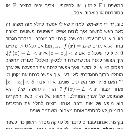
\text{F}
\tex
F
F
המשפט ו-
לימני). או לחילופין, צריך יהיה להציב
או
בסוקרטס או בזאפוד, אבל...
טוב, זה די מיש-מש. למרות שאולי אפשר לחלץ מזה משהו, זה
כאב ראש לחשוב איך לנסח אפילו משפטים פשוטים בצורה
הזו. בואו נעבור עכשיו למשפט קצת יותר מורכב - הגדרת הגבול
\lim_{x\to
\vare
>
0
l
i
m
(
)
=
בחדו"א. אומרים ש-
L
x
f
אם לכל
ε
קיים
→
x
x
0
x_{0}}f\left(x\ri
\delta>0
x
\left|x-
\le
∣
(
)
−
∣
<
∣
−
∣
<
>
0
δ
כך שלכל
x
, אם
δ
x
x
אז
ε
L
x
f
.
0
x_{0}\right|
L\
איך אפשר לנסח את שרשרת ה"לכל-קיים-לכל" בעזרת תחשיב
<\delta
<\
הפסוקים? אין לי מושג. ואיך אפשר לנסח את ההפעלה של ערך
מוחלט בתוך ההגדרה? לא יודע. ואיך אפשר לנסח את "קטן מ-
\l
∣
−
∣
<
"? האם צריך שני משתנים שונים, אחד עבור
δ
x
x
0
x_
\left|f\left(x\right)-
∣
(
)
−
∣
<
ואחד עבור
ε
L
x
f
? הרי התחושה שלנו היא
<\
L\right|
<
<
שהמופע של הערך המוחלט, והמופע של ה-
בשני המקרים
<\varepsilon
הוא מופע של אותו דבר. אנחנו רוצים לחלץ את הרכיבים
הדומים, לא להסתיר אותם מאחורי משתנים שונים.
בקיצור, אנחנו עוברים לדבר על לוגיקה מסדר ראשון כדי לשפר