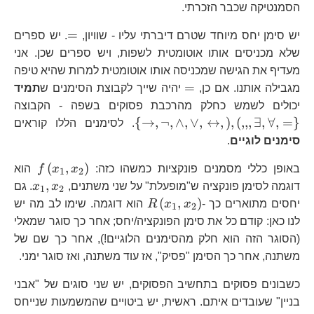
הסמנטיקה שכבר הזכרתי.
=
=
יש סימן יחס מיוחד שטרם דיברתי עליו - שוויון,
. יש ספרים
שלא מכניסים אותו אוטומטית לשפות, ויש ספרים שכן. אני
מעדיף את הגישה שמכניסה אותו אוטומטית למרות שהיא טיפה
=
=
מגבילה אותנו. אם כן,
יהיה שייך לקבוצת הסימנים ש
תמיד
\l
יכולים לשמש כחלק מהרכבת פסוקים בשפה - הקבוצה
\t
{
→
,
¬
,
∧
,
∨
,
↔
,
)
,
(
,,,
∃
,
∀
,
=
}
. לסימנים הללו קוראים
(,
סימנים לוגיים
.
f\left
(
,
)
באופן כללי מסמנים פונקציות כמשהו כזה:
x
x
f
הוא
1
2
x_{1
,
דוגמה לסימן פונקציה ש"מופעלת" על שני משתנים,
x
x
. גם
1
2
R\left(x_{1},x_{2}\righ
(
,
)
יחסים מתוארים כך -
x
x
R
הוא דוגמה. שימו לב מה יש
1
2
לנו כאן: קודם כל את סימן הפונקציה/יחס; אחר כך סוגר שמאלי
(הסוגר הזה הוא חלק מהסימנים הלוגיים!), אחר כך שם של
משתנה, אחר כך הסימן "פסיק", אז עוד משתנה, ואז סוגר ימני.
כשבונים פסוקים בתחשיב הפסוקים, יש שני סוגים של "אבני
בניין" שעובדים איתם. ראשית, יש ביטויים שהמשמעות שנייחס