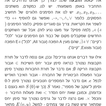
את
יכולת ההבעה
שלנו. לצורך כך אנחנו מרחיבים את
x_
התחביר באופן משמעותי. יש לנו, כמקודם, משתנים:
,
,
,
…
x
x
x
. יש לנו את הסימנים הלוגיים של תחשיב
1
2
3
\to,\neg,\wedge,\vee
\leftr
↔
→
,
¬
,
∧
,
∨
הפסוקים, כלומר
, ואפשר גם להוסיף
כדי
)
)
לשפר את הקריאות. צריך גם סוגריים ופסיק, כלומר הסימנים
(
,
,
(
ו-
ו-
(למה פסיק? עוד מעט נגיע לזה). אבל שני השחקנים
החדשים שמקבלים מקום של כבוד הם הסימנים עבור "לכל"
\forall
\exists
∃
∀
ו"קיים":
ו-
, שהם מעין A הפוכה (עבור All, "לכל") ו-E הפוכה
(עבור Exists, "קיים").
אילו עוד דברים אנחנו צריכים? ובכן, אם ננסה לדבר על תורת
\in
∈
הקבוצות נצטרך כנראה סימן עבור יחס השייכות
ועבור
\emptyset
∅
הקבוצה הריקה
; אם נדבר על תורת החבורות נצטרך סימן
\cdot
⋅
עבור הפעולה הבינארית של החבורה
ועבור האיבר האדיש
e
0
0
לכפל
e
. אם נדבר על המספרים הטבעיים נצטרך סימן ל-
S
S\left(0\righ
(
0
)
וסימן ל"עוקב של מספר", נאמר
S
(כך ש-
S
הוא בעצם 1
<
+
+
<
וכדומה), וכמובן שאת יחס הסדר
ואת פעולות החיבור
\times
×
והכפל
. ואם נרצה לדבר על גרפים נצטרך עוד סימן יחס
E\left(v
(
,
)
שמתאר שיש קשת בין שני צמתים - למשל,
u
v
E
מתאר