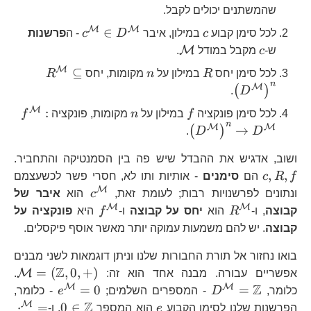
שהמשתנים יכולים לקבל.
M
M
c
c^{\mathcal{M}
∈
לכל סימן קבוע
c
במילון, איבר
D
c
- ה
פרשנות
D^{\mathcal{
c
\mathcal{M}
M
ש-
c
מקבל במודל
.
M
R
n
R^{\mathca
⊆
לכל סימן יחס
R
במילון על
n
מקומות, יחס
R
n
M
(
)
.
D
M
f
n
f^{\ma
:
לכל סימן פונקציה
f
במילון על
n
מקומות, פונקציה
f
n
M
M
→
(
)
.
D
D
c,
ושוב, אדגיש את ההבדל שיש פה בין הסמנטיקה והתחביר.
,
,
f
R
c
הם
סימנים
- אותיות ותו לא, חסרי פשר לכשעצמם
M
c^{\mathcal{
ונתונים לפרשנויות רבות; לעומת זאת,
c
הוא
איבר של
M
M
R^{\mathcal{M}}
f^{\mathcal{M}
קבוצה
, ו-
R
הוא
יחס על קבוצה
ו-
f
היא
פונקציה על
קבוצה
. יש להם משמעות עמוקה יותר מאשר אוסף פיקסלים.
בואו נחזור אל תורת החבורות שלנו וניתן דוגמאות לשני מבנים
Z
\m
=
(
,
0
,
+
)
M
אפשריים עבורה. מבנה אחד הוא זה:
.
Z
M
M
D^{\mathcal{M}}=\mathbb{Z}
e^{\mat
=
0
=
כלומר,
D
- המספרים השלמים;
e
- כלומר,
Z
M
e
0\in\mat
\c
⋅
=
0
∈
הפרשנות שלנו לסימן הקבוע
e
הוא המספר
, ו-