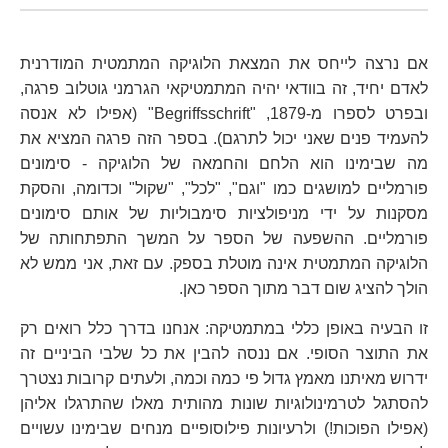
אם נרצה לייחס את המצאת הלוגיקה המתמטית המודרנית
לאדם יחיד, זה בוודאי יהיה המתמטיקאי הגרמני גוטלוב פרגה,
ובפרט לספרו מ-1879, "Begriffsschrift" (אפילו לא אנסה
להעמיד פנים שאני יכול לתרגם). בספר הזה פרגה המציא את
מה שבימינו הוא הלחם והחמאה של הלוגיקה - סימונים
פורמליים למושגים כמו "וגם", "לכל", "שקול" וכדומה, והסקת
מסקנות על ידי מניפולציות סימבוליות של אותם סימונים
פורמליים. ההשפעה של הספר על המשך התפתחותה של
הלוגיקה המתמטית אינה מוטלת בספק. עם זאת, אני ממש לא
הולך להציג שום דבר מתוך הספר כאן.
זו הבעיה באופן כללי במתמטיקה: אנחנו בדרך כלל רואים רק
את התוצר הסופי. אם ננסה להבין את כל שלבי הביניים זה
ידרוש מאיתנו מאמץ גדול פי כמה וכמה, ולעתים קרובות נצטרך
להסתגל לטרמינולוגיות שונות מהותית מאלו שהתרגלו אליהן
(אפילו הפוכות!) ולרעיונות פילוסופיים מנחים שבימינו עשויים