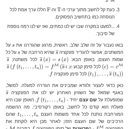
F
או
.
\text{T}
\text{F}
F
T
כעת קל לחשב מתוך ערכי ה-
וה-
הללו ערך אמת לכל
הנוסחה כמו בתחשיב הפסוקים.
...למעט במקרה שבו יש לנו כמתים, ואז יש לנו רמה נוספת
של סיבוך.
s
בואו נעבור על זה שלב שלב. ראשית, מרגע שהגדרנו את
s
על
\overline{s}
s
המשתנים, אפשר להגדיר פונקציה
s
שהיא הרחבה של
s
על כל
\overline{s}\lef
\o
(
)
=
(
)
שמות העצם, באופן הבא:
x
s
x
s
לכל משתנה;
s
M
M
c
\o
(
(
,
…
,
)
)
=
(
(
)
=
c
c
לכל סימן קבוע
c
; ו-
s
f
t
t
f
s
1
n
f
(
)
,
…
,
(
)
)
t
s
t
לכל סימן פונקציה
f
.
1
n
כאן כדאי לעצור ולוודא שמבינים את הגדרה למעלה. למשל,
\o
באגף שמאל של השוויון האחרון יש לנו את הפונקציה
s
f\left(t_{1},\d
(
,
…
,
)
שמופעלת על
שם עצם
יחיד -
t
t
f
. האופן שבו היא
1
n
פועלת הוא קודם כל לחשב, באופן רקורסיבי, מה ההשמה
t_{1},
,
…
,
המורחבת נותנת לכל אחד משמות העצם
t
t
שהם
1
n
הרכיבים של שם העצם הזה; לאחר מכן היא לוקחת את
M
f^{\mathcal{M}}
f
\m
M
הפונקציה
f
- ה
פרשנות
של סימן הפונקציה
f
במבנה
-