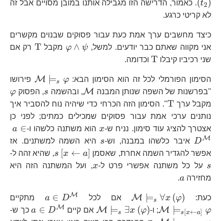
(
)
t
. כאמור, הדרישה הזו מגבילה אותנו במובן מסויים אבל זה
2
לא קריטי כרגע.
כיצד מחשבים ערך אמת כעת עבור פסוקים שבנוים מקשרים
\varphi\wedge\
\text{T
T
∧
אני מקווה שאתם כבר יודעים. למשל,
ψ
φ
מקבל
רק אם
\text{T}
T
שני רכיביו קיבלו
וכדומה.
\mathca
⊨
M
הסימון הפורמלי לכל זה הוא הסימון הבא:
φ
פירושו
s
\mathcal{M}
s
\v
M
"בפרשנות של השפה שנותן המבנה
, ובהשמה
s
, הפסוק
φ
\text{T}
T
מקבל ערך
". הסימון הזה הכרחי כדי שיהיה נוח להסביר איך
נותנים ערכי אמת עבור פסוקים שמכילים כמתים; לפני כן
x
a\
∈
אצטרך להציג עוד סימון. נניח ש-
x
הוא משתנה כלשהו ו-
a
D^
M
s
D
איבר כלשהו במבנה, וש-
s
היא השמה למשתנים. אז
s\left[x\left
s
[
←
]
אפשר להגדיר השמה אחרת, שאסמן
a
x
s
, שהיא זהה ל-
a\right]
x
s
על כל משתנה אפשרי פרט ל-
x
, ועל המשתנה הזה היא
a
מחזירה
a
.
M
\mathcal{M}\models_{s}\foral
a\in
\m
∈
⊨
∀
(
)
M
כעת:
φ
x
אם לכל
D
a
מתקיים
s
x\left(\varphi\right)
D^{\math
a\
M
\mathcal{M}\models_{
a\in
\m
∈
⊨
∃
(
)
⊨
M
M
φ
; ו-
φ
x
אם קיים
D
a
כך ש-
[
←
]
s
s
x
a
x\left(\varphi\right)
D^{\m
a\