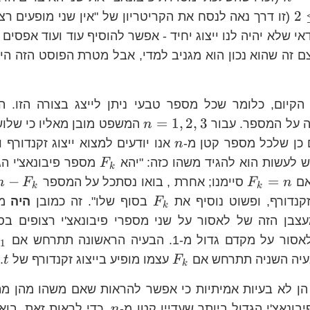
2\le
2
(זו דרך נאה לנסח את הקריטריון של "אין שני מופעים רצופים 
i<k
אי שלא יהיה לנו ייצוג יחיד - אפשר להוסיף עוד ועוד אפסים
צם זה שהוא נכון הוא מגניב למדי, אבל מטרת הפוסט הזה הי
הקיום, כלומר שכל מספר טבעי ניתן לייצג בצורה הזו. ה
n=1,2,3
=
1
,
2
,
3
ה על המספר. עבור
המשפט מובן מאליו כי שלו
n
n
ם כן שלכל מספר קטן מ-
אנו יודעים למצוא ייצוג זקנדורף 
n
F_{k}
לעשות הוא להגיד משהו כזה: "יהא
מספר פיבונאצ'י הג
F
k
F_{k}=n
−
=
אם
סיימנו; אחרת , בואו נסתכל על המספר
n
F
F
n
k
k
F_{k}
זקנדורף, ופשוט נוסיף את
בסוף שלו". זה כמובן
היה
מס
F
k
בן הזה של לאסור על שני מספרי פיבונאצ'י רצופים בסוף
ם גדול מ-1. הבעיה הראשונה תתרחש אם
−
1
F_{k}
בעיה השניה תתרחש אם
עצמו מופיע בייצוג זקנדורף של
.
t
F
k
 הן לא בעיות אמיתיות כי אפשר להראות שאם משהו מהן מ
n
ונאצ'י הגדול ביותר שעדיין קטן מ-
. כדי לראות זאת, בואו
n