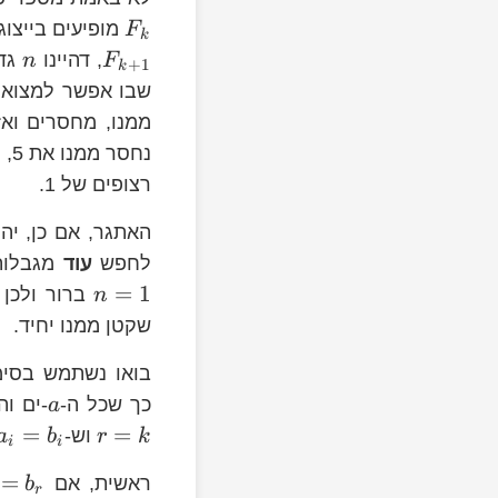
1}
n=t+F_{k}\ge
מופיעים בייצו
F
k
F_{k}+F_{k-
, דהיינו
גדו
n
F
+
1
k
1}=F_{k+1}
שבו אפשר למצוא א
נחסר ממנו את 5, נקבל 1 והנה קיבלנו את הייצוג
רצופים של 1.
האתגר, אם כן, יהי
n=1
לחפש
עוד
מגבלות 
=
1
ברור ולכן 
n
שקטן ממנו יחיד.
}+a_{2}+\dots+a_{k}
n=b_{1}+b_{2}+\dots+b_{r}
בואו נשתמש בסימ
r=k
כך שכל ה-
-ים וה
a
=
=
וש-
a
b
r
k
i
i
n
=
ראשית, אם
b
r