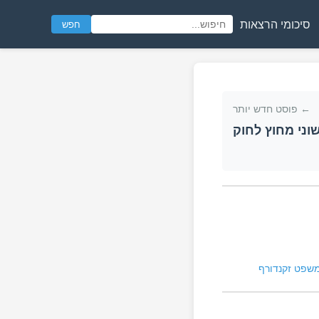
סיכומי הרצאות
חפש
← פוסט חדש יותר
וני מחוץ לחוק
שפט זקנדורף