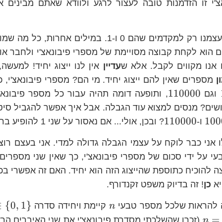
אצ'י זו הזדמנות טובה לעצור לרגע ולוודא שאתם מבינים א
אז בואו נגביל את עצמנו רק למקדמים שהם 0 ו-1. במילים 
 הוא לקחת קבוצה מסויימת של מספרי פיבונאצ'י ולחבר או
אנו מקווים לקבל. אלא ש
עדיין
אין לנו ייצוג יחיד! למעשה
ן
מספרים שאין להם ייצוג יחיד. מי הם? מספרי פיבונאצ'י, כ
1000000
110000
110000
וגם
, ותופעה דומה תהיה עבור כל מספר פיבונאצ
אז מה עושים? מנסים למצוא עוד הגבלה. אבל איך אפשר להגביל סי
1000000
110000
110000
100
ו-
? ובכן, אולי... אם נאסור על שני 1 להופיע ברצף?
ו אני כבר לוקח על עצמי הגבלה גדולה למדי. אני בעצם רו
 על ידי סכום של מספרי פיבונאצ'י, כך שאין שני מספרים
צה להוכיח כתוספת שהייצוג הזה הוא יחיד. האם זה אפשרי ב
יא
כן
! זה בדיוק משפט זקנדורף.
n
∈
{
0
,
1
}
ה להראות שלכל מספר טבעי
קיימת ויחידה סדרה
n
n=\sum_{i=2}^{k}a_{i}F_{i}
=
(זכרו שהשלכתי מסדרת פיבונאצ'י את שני האיברים הראש
n