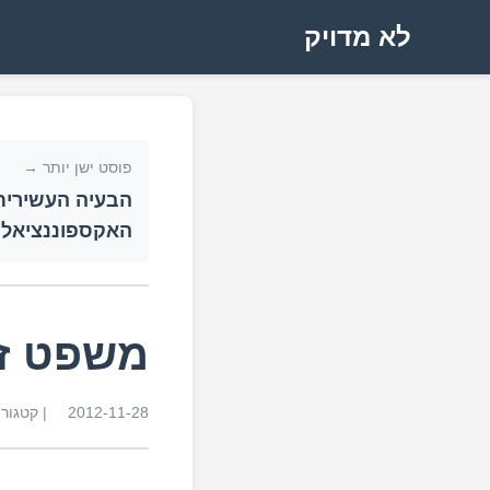
לא מדויק
פוסט ישן יותר →
הבעיה העשירית
האקספוננציאלית
משפט זק
2012-11-28
| קטגור