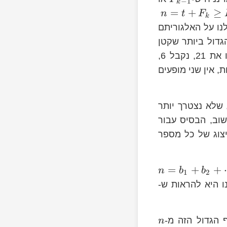
−
1
k
=
+
≥
n
t
F
k
n
לנו על האלגוריתם
גדול ביותר שקטן
ממנו, מחסרים ואז ממשיכים ברקורסיה. למשל, כדי לייצג את 27 נחסר ממנו את 21, נקבל 6,
, אין שני מופעים
, שלא נצטרך יותר
שוב, הבסיס עבור
יצוג של כל מספר
=
+
+
n
b
b
1
2
a
ו היא להראות ש-
הגדול הזה מ-
n