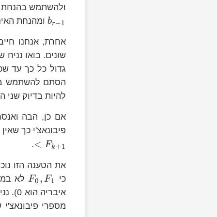
n-
ולהשתמש בהנחת ה
a_{k}=a_{1}+\dots+a_{k-
}
1\le
ומהנחת האינ
b
−
1
r
1}=b_{1}+\dots+b_{r-1}
i\le
אחרת, אנחנו חייב
k-1
a_{k}
שונים. בואו נניח ש
b_{r}
גדול כל כך עד ש
b_{r-
הסתם להשתמש בכך
1},b_{r}
להיות בדיוק שני 
אם כן, הבה ואנ
A
\sum_{F_{i}\in
פיבונאצ'י כך שאין 
A}F_{i}
<
.
F
+
1
k
<F_{k+1}
k=2
את הטענה הזו נוכי
,
כי
לא במשח
F
F
0
1
A
איבריה הוא 0). נניח שהטענה נכונה לכל מספר עד
F_{k-
F_{k-
מספרי פיבונאצ'י 