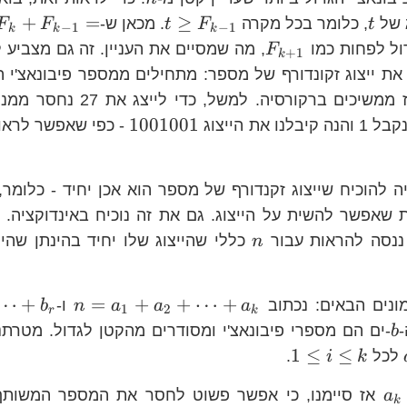
t
t\ge
+
=
≥
ג של
, כלומר בכל מקרה
. מכאן ש-
F
F
t
F
t
−
1
−
1
k
k
k
F_{k-
F_{k+1}
ל לפחות כמו
, מה שמסיים את העניין. זה גם מצביע 
F
+
1
k
1}
ת ייצוג זקונדורף של מספר: מתחילים ממספר פיבונאצ'י ה
1001001
1001001
- כפי שאפשר לראות
ה להוכיח שייצוג זקנדורף של מספר הוא אכן יחיד - כלומר
שאפשר להשית על הייצוג. גם את זה נוכיח באינדוקציה. 
n
ננסה להראות עבור
כללי שהייצוג שלו יחיד בהינתן שהי
n
n=a_{1
⋯
+
=
+
+
⋯
+
ונים הבאים: נכתוב
ו-
b
n
a
a
a
1
2
r
k
b
-
-ים הם מספרי פיבונאצ'י ומסודרים מהקטן לגדול. מטרתנ
b
a_{i}=b_{i}
1\le
1
≤
≤
לכל
.
i
k
i\le
a_{k}=b_{r}
אז סיימנו, כי אפשר פשוט לחסר את המספר המשותף 
a
k
k