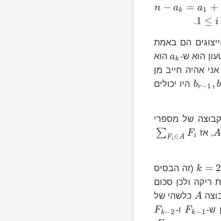
−
=
+
n
a
a
1
k
1
≤
.
i
ייצוגים הם באמת
עון הוא ש-
הוא
a
k
ני אהיה חייב מן
,
היו יכולים
b
−
1
r
בוצה של מספרי
∑
, אז
F
i
∈
F
A
i
=
(זה הבסיס
k
F_{0}
 ריקה ולכן סכום
בוצה
כלשהי של
A
 ש-
ו-
F
F
−
2
−
1
k
k