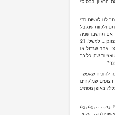
ת הרעיון בבסיסי
אחרות, כל מה שמותר לנו לעשות כדי
תם ולקוות שנקבל
, אם תחשבו שניה
21
מובן... למשל,
'י אחר שגדול או
טואציות שהן כל כך
צה להוכיח שאפשר
 רצופים שנלקחים
כלל? באופן מפתיע
,
,
…
,
a
a
a
2
3
k
ונים) ו-
a
a