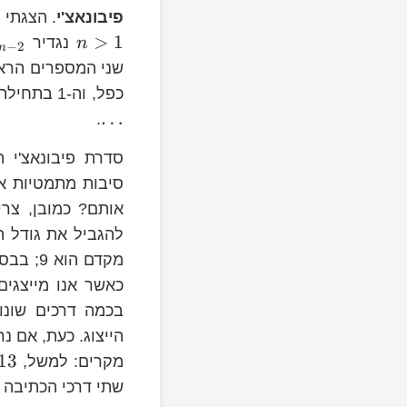
F_{0}=0
F_{1}=
n>1
פיבונאצ'י
. הצגתי 
0,1,1,2,3,5,8,13,21,\dots
>
1
נגדיר
n
−
2
n
1,2,3,5,8,13,21,\dots
כפל, וה-1 בתחילת הסדרה מופיע פעמיים) אז בפוסט הזה אתייחס לסדרה
…
.
סדרת פיבונאצ'י
סיבות מתמטיות או
אותם? כמובן, צר
להגביל את גודל 
כאשר אנו מייצגים
בכמה דרכים שונו
cdot13
13
מקרים: למשל,
שתי דרכי הכתיבה