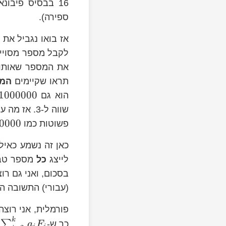
16 בבסיס פיבונ
ספירה).
לקבל מספר מסויים
את המספר שאותו 
21
תראו שקיימים
המו
1000000
הוא גם
שווה ל-3. 
0000
פשוטות כמו
כאן זה נשמע כאיל
לייצג
כל
מספר טבעי
בסכום, ואני גם רו
(עבורי) התשובה ה
a_{2},a_{3},\dots,a_{k}\in\left
פורמלית, אני רוצ
{ 0,1\right\}
k
a_{i}a_{i+1}=0
∑
כך ש-
a
F