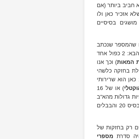
 חביב ביותר (אם
לא אזכיר כאן ולו
מושגים בסיסיים
ים שהמספר שנכתב
בתור 142 הוא המאה מאה ארבעים ושתיים, מכיוון שאנו מפרשים אותו באופן הבא: 2 כפול אחד
 המאות
) וכך אנו
לת בחזקה כלשהי
וכן הלאה). המספר 10 כאן הוא שרירותי
קטלי
) או של 16
ם באותיות גדולות מהא"ב
הלטיני) וגם כל מספר אחר (נאמר 3, או 7) הוא לגיטימי. המאיה השתמשו בבסיס 20 והבבלים
ם רק בחזקות של
היה סדרת
מספרי