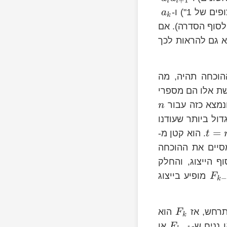
+
1
i
i
של 1") ו-
a
k
 לסוף הסדרה). אם
א גם להראות לכך
הוכחה תהיה, מה
שת אלו הם מספרי
ונמצא כזה עבור
n
דול ביותר שעודנו
n
=
. הוא קטן מ-
t
יים את ההוכחה
 הייצוג, והחלק
מופיע בייצוג
F
k
t
תרחש, אז
הוא
F
k
 נניח ש-
או
F