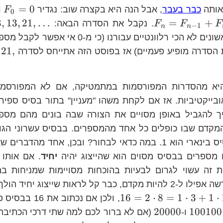
=
0
אותה
כבר בעבר
, אבל הנה היא בקצרה שוב: נגדיר
ו
F
0
F_{n}=F_{n-
8
,
13
,
21
,
…
=
+
. נקבל את הסדרה הבאה:
F
F
F
−
1
n
n
1}+F_{n-2}
שני המספרים הראשונים לא הכי רלוונטיים עבורנו (
21
,
 היא מהסדרות המפורסמות במתמטיקה, אם לא המפורסמת
בייקטיביות. אז אם לקחת משהו "מעניין" בתור בסיס ספי
יך להגביל באופן מסויים את הצורה שבה בונים מהם מספר
המקדם שבו כופלים כל אחד מהמספרים. בבסיס עשרוני הגו
מקדם הוא 9; בבסיס בינארי הוא 1. במה כדאי לבחור? ובכן, אחד מה
 מספרים בבסיס מסוים הוא שהייצוג יהיה
יחיד
. אם אותו 
ת זה עשוי לגרום לבעיות בהוכחות מסויימות שמניחות במ
הייצוג. כעת, אם נרשה אפילו ל-2 להיות מקדם, כבר קל לראות שייצוג 
16=2\cdot8=1\cdot3+1\
16
=
2
⋅
8
=
1
⋅
3
+
1
⋅
, ולכן אם נכתוב 
100100
20000
20000
100100
ו-
(אם לא ברור לכם למה שתי דרכי הכתיבה 