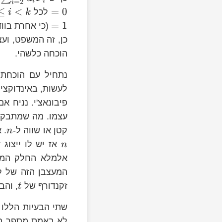
i
i
=
2
i
a_k=1
≤
<
=
0
לכל
i
k
=
1
(כי אחרת בווד
כן, זה המשפט, וע
הוכחה כלשהי.
נתחיל עם הוכחת 
לעשות, באינדוקצי
n
פיבונאצ'י. נניח א
עצמו. מה שמתבקש 
t=n-
n
קטן או שווה ל-
. 
n
F_{k}
אז יש לו ייצוג 
n
אלמלא החלק המעצ
F_{k-
המעצבן הזה של לאסור על מקד
1}
t
זקנדורף של
, וה
t
F_{k}
שתי הבעיות הללו
F_{k-
F_{k}
לא באמת מספר פיב