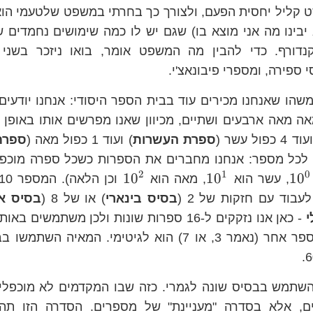
ט קליל יחסית הפעם, ולצורך כך בחרתי במשפט שלטעמי הוא
יבינו מה אני מוצא בו) שגם יש לו כמה שימושים נחמדים ש
דורף. כדי להבין מה המשפט אומר, בואו ניזכר בשני 
ספירה, ומספרי פיבונאצ'י.
שהו שאנחנו מכירים עוד בבית הספר היסודי: אנחנו יודע
ד 4 כפול עשר (
ספרת העשרות
) ועוד 1 כפול מאה (
ספרת
י לכל מספר: אנחנו מחברים את הספרות כשכל ספרה מוכפ
2
1
0
10^{0}
10^{1}
10^{2}
1
0
1
0
1
0
, עשר הוא
, מאה הוא
עבוד עם חזקות של 2 (
בסיס בינארי
) או של 8 (
בסיס או
- כאן אנו נזקקים ל-16 ספרות שונות ולכן משתמשי
השתמש בבסיס שונה לגמרי. כזה שבו המקדמים לא מוכפלי
ם, אלא בסדרה "מעניינת" של מספרים. הסדרה הזו ת