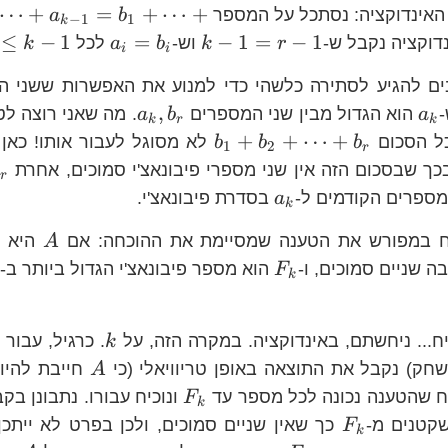
⋯
+
=
+
⋯
+
אינדוקציה: נסתכל על המספר
a
b
−
1
1
k
k-
a_{i}=b_{i
≤
−
1
=
−
1
=
−
1
דוקציה נקבל ש-
וש-
לכל
k
a
b
k
r
i
i
1=r-
ים להגיע לסתירה כלשהי כדי למנוע את האפשרות ששני ה
1
a_{k}
a_{k},b_{r}
,
-
הוא הגדול מבין שני המספרים
. מה שאני רוצה לט
a
b
a
k
r
k
b_{1}+b_{2}+\dots+
+
+
⋯
+
כל הסכום
לא מסוגל לעבור אותו! כאן א
b
b
b
1
2
r
 שבסכום הזה אין שני מספרי פיבונאצ'י סמוכים, אחרת
b
r
a_{k}
המספרים הקודמים ל-
בסדרת פיבונאצ'י.
a
k
A
סח במפורש את הטענה שמסיימת את ההוכחה: אם
היא ק
A
F_{k}
בה שניים סמוכים, ו-
הוא מספר פיבונאצ'י הגדול ביותר ב-
A
F
k
k
2
ח... ניחשתם, באינדוקציה. במקרה הזה, על
. כרגיל, עבור
k
,F_{1}
A
ק) נקבל את התוצאה באופן טריוויאלי (כי
חייבת להיות
A
F_{k}
ונוכיח עבורו. נתבונן בק
F
k
F_{k}
שקטנים מ-
כך שאין שניים סמוכים, ולכן בפרט לא ייתכן
F
k