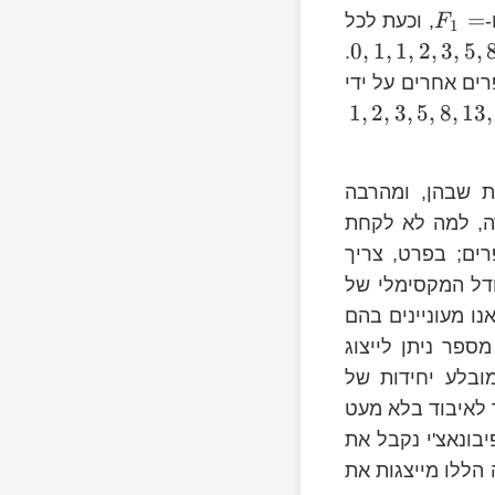
=
-
, וכעת לכל
F
1
0
,
1
,
1
,
2
,
3
,
5
,
.
כי מ-0 אי אפשר לקבל מספרים אחרים על ידי
1
,
2
,
3
,
5
,
8
,
13
,
 שבהן, ומהרבה
רה, למה לא לקחת
ים; בפרט, צריך
דל המקסימלי של
דברים שאנו מעוניינים בהם
מספר ניתן לייצוג
ובלע יחידות של
יחיד הולך לאיבוד בלא מעט
את 16 בבסיס פיבונאצ'י נקבל את
הללו מייצגות את