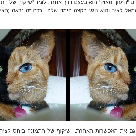
ם "היפוך מאוזן" הוא בעצם דרך אחרת לומר "שיקוף של הת
ל לציר והוא נוגע בקצה הימני שלה". ככה זה נראה (הצי
ם את האפשרות האחרת, "שיקוף של התמונה ביחס לציר