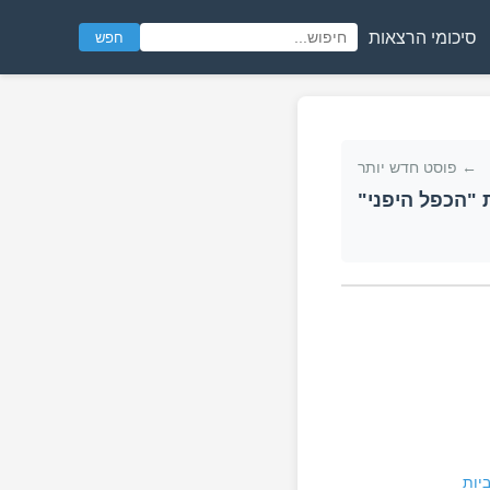
סיכומי הרצאות
חפש
← פוסט חדש יותר
"הכפל היפני"
יות