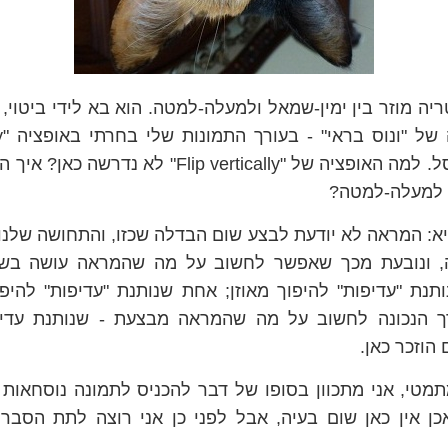
יה מוזר בין ימין-שמאל ולמעלה-למטה. הוא בא לידי ביטוי,
הפעלתי אותה, וחסל. למה האופציה של "Flip vertically
ין למעלה-למטה?
א: המראה לא יודעת לבצע שום הבדלה שכזו, והתחושה שלנ
, ונובעת מכך שאפשר לחשוב על מה שהמראה עושה בשל
תנת "עדיפות" להיפוך מאוזן; אחת שנותנת "עדיפות" להיפו
 הנכונה לחשוב על מה שהמראה מבצעת - שנותנת עדיפ
הוזכר כאן.
תמטי, אני מתכוון בסופו של דבר להכניס לתמונה נוסחאות 
ן אין כאן שום בעיה, אבל לפני כן אני רוצה לתת הסבר 