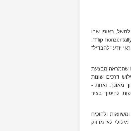
 למשל, באופן שבו
יצרתי את התמונה של "ונוס בראי" - בעורך התמונות שלי בחרתי באופציה "Flip horizontally'',
" לא נדרשה כאן? איך הראי יודע "להבדיל"
ו שהמראה מבצעת
וש דרכים שונות
ך מאונך, ואחת -
ות להיפוך בציר
ומשוואות ולהוכיח
מילולי לא מדויק