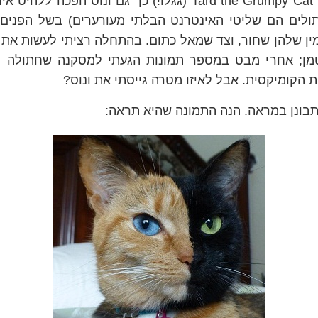
כמו הלהיט הנוכחי Tard the Grumpy Cat (גגלו!) כך גם ונוס ה
ולים הם שליטי האינטרנט הבלתי מעורערים) בשל הפנים 
ין שלהן שחור, וצד שמאל כתום. בהתחלה רציתי לעשות את 
מן; אחרי מבט במספר תמונות הגעתי למסקנה שחתולה מ
ת הקומיקסית. אבל לאיזו מטרה גייסתי את ונוס?
תתבונן במראה. הנה התמונה שהיא תראה: