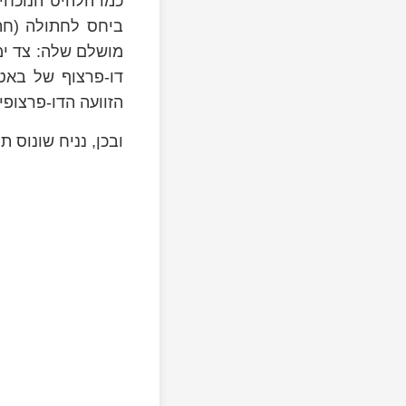
ביחס לחתולה (חת
מושלם שלה: צד ימ
דו-פרצוף של באט
הזוועה הדו-פרצופי
ובכן, נניח שונוס 