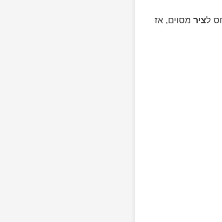
ס ל
ציר
מסוים, אז