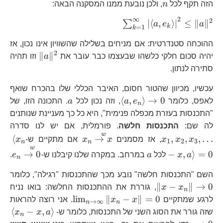
a,e_{k}\
a,e_{k}\ri
n
הזה תקף לכל
n
, ולכן נובעת ממנו המסקנה הבאה:
\right|
\right|^{2
∞
2
2
\sum_{k=1}^{\infty}\left|\le
∣
⟨
,
⟩
∣
≤
∥
∥
∑
a
e
a
k
=
1
k
a,e_{k}\right\rangle
ההוכחה סטנדרטית: אם מניחים בשלילה שהשוויון אינו נכון, אז
\right|^{2}\le\|a\|^{2}
2
\|a\|^{2
∥
∥
יהיה סכום חלקי כלשהו שבעצמו כבר עובר את
a
וזו תהיה
סתירה לנתון.
עכשיו, מכיוון שהטור חסום, האיבר הכללי שלו בהכרח שואף
\left\langle
a
⟨
,
⟩
→
0
לאפס, כלומר
e
a
, וזה נכון לכל
a
. התכונה הזו, של
n
a,e_{n}\right\rangle
"התכנסות בעזרת מכפלה פנימית", היא כל כך מעניינת שנותנים
\to0
x_
לה שם:
התכנסות חלשה
. פורמלית, אם יש לנו סדרה
w
x_{n}\overset{w}
\le
⟨
→
,
,
,
…
x
x
x
, אז מסמנים
x
x
אם מתקיים ש-
x
1
2
3
n
n
{\to x}
x_
w
a
e_
→
0
−
,
⟩
=
0
a
x
לכל
a
במרחב. במקרה שלנו קיבלנו ש-
e
.
n
x,
{\
=
\|
השם "התכנסות חלשה" נובע מכך שהתכנסות "רגילה", כלומר
x_
∥
−
∥
→
0
x
x
, גוררת את ההתכנסות החלשה: בואו נניח
n
\lim_{n\to\infty
l
i
m
∥
−
∥
=
0
לרגע שמתקיים
x
x
. אני רוצה להראות
→
∞
n
n
x\|=0
\l
⟨
−
,
⟩
שזה גורר את הסוג השני של התכנסות, כלומר ש-
a
x
x
n
x_