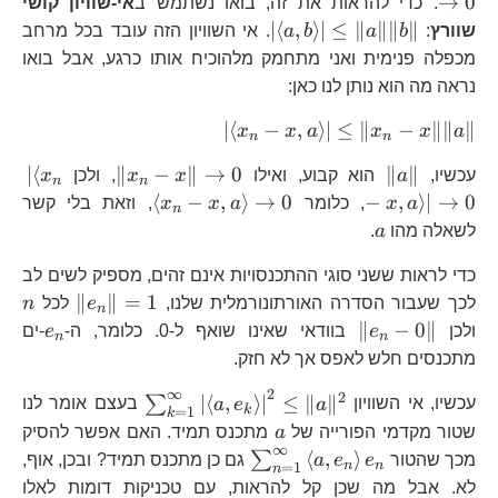
→
0
. כדי להראות את זה, בואו נשתמש ב
אי-שוויון קושי
x,
\left|\left\langle
∣
⟨
,
⟩
∣
≤
∥
∥∥
∥
שוורץ
:
b
a
b
a
. אי השוויון הזה עובד בכל מרחב
\t
a,b\right\rangle
מכפלה פנימית ואני מתחמק מלהוכיח אותו כרגע, אבל בואו
\right|\le\|a\|\|b\|
נראה מה הוא נותן לנו כאן:
\left|\left\langle
∣
⟨
−
,
⟩
∣
≤
∥
−
∥∥
∥
x
x
a
x
x
a
n
n
x_{n}-
\|a\|
\|x_{n}-
\le
∣
⟨
∥
−
∥
→
0
∥
∥
עכשיו,
a
הוא קבוע, ואילו
x
x
, ולכן
x
x,a\right\rangle
n
n
x\|\to0
x_
\left\langle
⟨
−
,
⟩
→
0
−
,
⟩
∣
→
0
a
x
, כלומר
\right|\le\|x_{n}-
a
x
x
, וזאת בלי קשר
n
x,
x_{n}-
a
x\|\|a\|
לשאלה מהו
a
.
\r
x,a\right\rangle
\to0
כדי לראות ששני סוגי ההתכנסויות אינם זהים, מספיק לשים לב
\|e_{n}
n
∥
∥
=
1
לכך שעבור הסדרה האורתונורמלית שלנו,
e
לכל
n
n
\|e_{n}-0\|
e_{n
∥
−
0∥
ולכן
e
בוודאי שאינו שואף ל-0. כלומר, ה-
e
-ים
n
n
מתכנסים חלש לאפס אך לא חזק.
∞
2
2
\sum_{k=1}^{\i
∣
⟨
,
⟩
∣
≤
∥
∥
∑
עכשיו, אי השוויון
a
e
a
בעצם אומר לנו
k
=
1
k
a,e_{k}\right\
a
שטור מקדמי הפורייה של
a
מתכנס תמיד. האם אפשר להסיק
\right|^{2}\le\
∞
\sum_{n=1}^{\infty}\left
⟨
,
⟩
∑
מכך שהטור
e
e
a
גם כן מתכנס תמיד? ובכן, אוף,
n
n
=
1
n
a,e_{n}\right\rangle e_{n
לא. אבל מה שכן קל להראות, עם טכניקות דומות לאלו