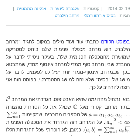
2014-02-19
| קטגוריות:
אלגברה לינארית
אנליזה מתמטית
|
תגיות:
בסיס אורתונורמלי
מרחב הילברט
בפוסט הקודם
כתבתי עוד ועוד מילים במקום להגיד "מרחב
הילברט הוא מרחב מכפלה פנימית שלם ביחס למטריקה
שמושרת מהמכפלה הפנימית שלו". בעיקר ניסיתי לדבר על
ההבדל שבין מרחב סוף-ממדי למרחב אינסוף ממדי, שמתבטא
בכך שבמרחב אינסוף-ממדי יותר יעיל לנו לפעמים לדבר על
מושג של "בסיס" שלא זהה למושג הסטנדרטי. בפוסט הזה אני
רוצה להרחיב על כך.
2
l^
בואו נתחיל מהדוגמה שהיא האבטיפוס. הגדרתי את המרחב
l
C
\mathbb{C}
a=
בתור מרחב וקטורי מעל
שכולל את כל הסדרות מהצורה
∞
\s
=
,
,
,
…
∑
a
a
a
a
של מספרים מרוכבים, שמקיימות
1
2
3
=
1
n
2
<\
\
∣
∣
<
∞
a
. על המרחב הזה הגדרתי את המכפלה הפנימית
n
∞
=\
⟨
,
⟩
=
∑
b
a
b
a
. כמובן, לא הוכחתי שכל ההגדרות הללו
n
n
=
1
n