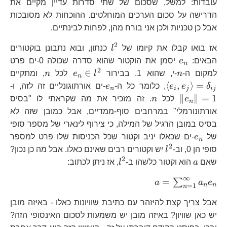
עובדות: למשל, שסכום של שתי סדרות עדיין מקיים את
הדרישה על סכום הערכים המוחלטים. ההוכחות לא מסובכות
אבל כן טכניות ולכן אני בורח מהן, לפחות לבינתיים.
2
l^{2}
אז בואו קבלו את קיומו של
l
כנתון, ובוא נתבונן בוקטורים
e_{n}
הבאים:
e
יסמן את הוקטור שהוא סדרה שכולה 0-ים פרט
n
2
n
e_{n}\in
n
\l
∈
למקום ה-
n
-י, שהוא 1. בבירור
l
e
לכל
n
, ומתקיים
n
l^{2}
e_
e_{n}
\|
⟨
,
⟩
=
δ
e
e
, כלומר כל ה-
e
-ים אורתוגונליים זה לזה, ו-
n
i
j
ij
=\
n
∥
∥
=
1
e
לכל
n
. זה מזכיר את מה שקראתי לו "בסיס
n
אורתונורמלי" במרחבים סוף-ממדיים, אבל כמובן שזה לא
בסיס במובן הרגיל של המילה, כי צירוף לינארי של מספר סופי
e_{n}
של
e
-ים שכאלו יניב וקטור שכל הכניסות שלו פרט למספר
n
2
l^{2}
סופי הן 0, וב-
l
יש וקטורים רבים שאינם כאלו. אבל מה כן נכון?
2
a
l^{2}
שאם
a
הוא וקטור כלשהו ב-
l
, אז ניתן לכתוב:
∞
a=\sum_{n=1}^{\infty}a_{n}e_{n
=
∑
a
a
e
n
n
=
1
n
אבל צריך קצת להיזהר עם כתיבת שוויונות כאלו - באיזה מובן
יש כאן שוויון? באיזה מובן יש משמעות לסכום האינסופי הזה?