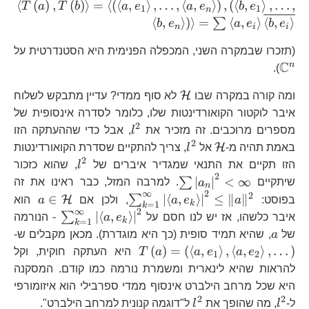
\le
⟨
(
)
,
(
)
⟩
=
⟨
(
⟨
,
⟩
,
…
,
⟨
,
⟩
)
,
(
⟨
,
⟩
,
…
,
\s
T
a
T
b
a
e
a
e
b
e
1
1
n
T\
⟨
,
⟩
)
⟩
=
⟨
,
⟩
⟨
,
⟩
a,e
∑
b
e
a
e
b
e
n
i
i
=\
e_
\
a,
(תזכרו שבמקרה השני, המכפלה הפנימית היא הסטנדרטית על
b,
C
n
a,
).
e_
\ri
=\
\mathcal{H}
H
ומה קורה במקרה שבו
לא סוף ממדי? עדיין מתבקש לשלוח
b,
a,e
איבר לוקטור הקואורדינטות שלו, כלומר לסדרה אינסופית של
b,
\ov
2
l^{2}
=\
מספרים מרוכבים. זה מזכיר את
l
, אבל כדי שההעתקה הזו
b,e
2
\mathcal{H}
l^{2}
\o
H
באמת תהיה מ-
אל
l
, צריך להתקיים שסדרת הקואורדינטות
2
}
l^{2}
הזו תקיים את התנאי שמגדיר איברים של
l
, שהוא כזכור
2
\sum\left|a_{n}\right|^{2}
∣
∣
<
∞
∑
שיתקיים
a
. למרבה המזל, כבר ראינו את זה
n
∞
2
<\infty
2
\sum_{k=1}^{\infty}\l
a\in\
∈
∣
⟨
,
⟩
∣
≤
∥
∥
∑
H
בפוסט:
a
e
a
, ולכן אם
a
הוא
k
=
1
k
∞
2
a,e_{k}\right\rangle
\sum_{k=1}
∣
⟨
,
⟩
∣
∑
איבר כלשהו, אז יש לנו חסם על
e
a
- הנורמה
k
=
1
k
\right|^{2}\le\|a\|^{
a,e_{k}\ri
a
T\
של
a
, שהיא תמיד סופית (כך היא מוגדרת). מכאן מקבלים ש-
a,
(
)
=
(
⟨
,
⟩
,
⟨
,
⟩
,
…
)
e
a
e
a
a
T
היא העתקה חוקית, וקל
1
2
,\
להראות שהיא לינארית ומשמרת נורמה כמו קודם. המסקנה
a,
היא שכל מרחב הילברט אינסוף ממדי ספרבילי הוא איזומורפי
,\
2
2
l^{2}
l^{2}
ל-
l
, מה שהופך את
l
ל"דוגמה קנונית למרחב הילברט".