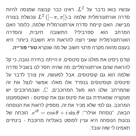
2
L^{2}
עכשיו בואו נדבר על
L
. ראינו כבר קבוצה שמנסה להיות
2
L^{2}\left(\lef
(
[
−
,
]
)
סדרה אורתונורמלית שלמה ב-
π
π
L
ונכשלת בצורה
\pi,\pi\right]\
מבישה. האם קיימת סדרה אורתונורמלית שלמה, כלומר האם
המרחב הוא ספרבילי? התשובה חיובית, והסדרה
האורתונורמלית שאני רוצה להראות היא חשובה ביותר: היא
בעצם מהווה מקרה פרטי חשוב של מה שנקרא
טורי פורייה
.
קודם ניסינו את מזלנו עם סינוסים. זו הייתה בחירה טובה, כי קל
להראות שהם אורתונורמליים; מה שהיה חסר לנו בשביל סדרה
שלמה הוא גם קוסינוסים. אבל למעשה, אין צורך לדבר על
סינוסים וקוסינוסים בנפרד אלו מאלו: אפשר לנצל את זה
C
\mathbb{C}
שהמרחב שלנו הוא מעל המרוכבים,
, ושבמרוכבים יש
פונקציה שמאחדת גם את סינוס וגם את קוסינוס - האקספוננט
המרוכב. גם למי שלא מכיר את זה, מספיק לראות את הנוסחה
e^{i\theta}
i
θ
=
c
o
s
+
s
i
n
הבאה, "נוסחת אוילר":
θ
i
θ
e
. הוכחה של
נכונות הנוסחה היא עניין לפוסט באנליזה מרוכבת - בינתיים
תאמינו לי שזה עובד.