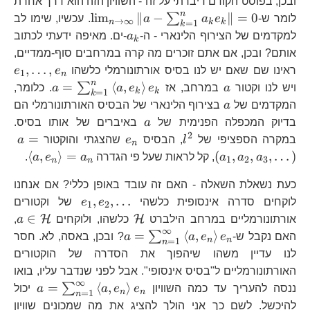
ובכן, בפוסט הקודם דיברתי על זה - השוויון הזה הוא דרך אחרת
n
\lim_{n\to\inf
l
i
m
∥
−
∥
=
0
∑
לומר ש-
e
a
a
. עכשיו, שימו לב
→
∞
n
k
k
=
1
k
\sum_{k=1}^{
a_{k}
למקדמים של הצירוף הלינארי - ה-
a
-ים. מאיפה ידעתי לכתוב
k
אותם? ובכן, אם אתם זוכרים מה קרה במרחבים סוף-ממדיים,
e_
,
…
,
ראינו שם שאם יש לנו בסיס אורתונורמלי כלשהו
e
e
1
n
n
a
a=\sum_
=
⟨
,
⟩
∑
ויש לנו וקטור
a
במרחב, אז
e
e
a
a
. כלומר,
k
k
=
1
k
a,e_{k}\
a
המקדמים של
a
בצירוף הלינארי של הבסיס האורתונורמלי הם
a
בדיוק המכפלה הפנימית של
a
באיברים של אותו בסיס.
2
l^{2}
e_{n}
a=
=
במקרה הספציפי של
l
, הבסיס
e
שהצגתי והוקטור
a
n
\left
⟨
,
⟩
=
(
,
,
,
…
)
a
a
a
, קל לראות שעל פי הגדרה
a
e
a
.
1
2
3
n
n
a,e_
כעת נשאלת השאלה - האם זה עובד באופן כללי? אם אנחנו
=a_
e_{1},e_{2},\
,
,
…
לוקחים סדרה אינסופית כלשהי
e
e
של וקטורים
1
2
\mathcal{H}
a\
∈
H
H
אורתונורמליים במרחב הילברט
כלשהו, ולוקחים
a
,
∞
a=\sum_{n=1}^{\inft
=
⟨
,
⟩
∑
האם נקבל ש-
e
e
a
a
? ובכן, באסה, לא. חסר
n
n
=
1
n
a,e_{n}\right\rangle
לנו עדיין משהו שיהפוך את הסדרה של הוקטורים
האורתונורמליים ל"בסיס אינסופי". אבל לפני שנדבר עליו, בואו
∞
a=\su
=
⟨
,
⟩
∑
ננסה להעריך עד כמה השוויון
e
e
a
a
יכול
n
n
=
1
n
a,e_{n
להיכשל. לשם כך אני הולך להציג את מה שמכונים שוויון