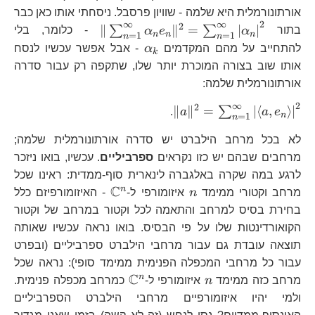
=0
e_{k
אורתונורמלית היא שלמה - שוויון פרסבל. ניסחתי אותו כאן כבר
=\le
∞
∞
2
2
\|\sum_{n=1}^{
∥
∥
=
∣
∣
∑
∑
בתור
α
e
α
- כלומר, בלי
n
n
n
a,e
=
1
=
1
n
n
\alpha_{k}
להתחייב על מהם המקדמים
α
- אבל אפשר עכשיו לנסח
\sum
k
אותו שוב בצורה המוכרת יותר שלו, שתקפה רק עבור סדרה
a,e_
אורתונורמלית שלמה:
\de
∞
2
2
\|a\|^{2}=\sum_{n=1}^{\inft
∥
∥
=
∣
⟨
,
⟩
∣
∑
.
a
a
e
n
=
1
n
a,e_{n}\right\rangle \right|
לא בכל מרחב הילברט יש סדרה אורתונורמלית שלמה;
מרחבים שבהם יש כזו נקראים
ספרביליים
. עכשיו, בואו ניזכר
לרגע במה שקרה באלגברה לינארית סוף-ממדית: ראינו שכל
C
n
\mathbb{C}^{n}
n
מרחב וקטורי ממימד
n
איזומורפי ל-
- האיזומורפיזם כלל
בחירת בסיס למרחב והתאמה לכל וקטור במרחב של וקטור
הקואורדינטות שלו על פי הבסיס. בואו נראה עכשיו שאותה
תוצאה עובדת גם עבור מרחבי הילברט ספרביליים (ובפרט
עבור כל מרחבי המכפלה הפנימית ממימד סופי): נראה שכל
C
n
\mathbb{C}^{n}
n
מרחב כזה ממימד
n
איזומורפי ל-
כמרחב מכפלה פנימית.
ולמי יהיו איזומורפיים מרחבי הילברט הספרביליים