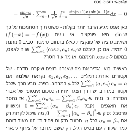
c
o
s
s
i
n
x
n
x
d
x
{\sqrt{\pi}}
∞
s
i
n
(
+
1
)
+
s
i
n
(
−
1
)
π
=
s
i
n
1
{\sqrt{\pi}}\
n
x
n
x
n
x
=
⋅
=
0
∑
∫
d
x
=
1
2
−
n
π
π
π
{\sq
{\sqr
כאן אפס מגיע הרבה יותר בקלות - פשוט תוך הסתמכות על כך
\pi}^
\sin
f\l
(
−
)
=
−
(
)
s
i
n
ש-
היא פונקציה אי זוגית (
x
f
x
f
)
1\ri
x\
ושאינטגרציה של פונקציות כאלו בתחום סימטרי סביב 0 נותנת
f\l
∞
\sum_{n=1}^
⟨
c
o
s
,
⟩
∑
0 תמיד. אם כן, קיבלנו ש-
e
e
x
שווה לאפס,
n
n
=
1
n
\cos x,e_{n}
\cos
c
o
s
במקום ל-
x
. הממממ. אז מה עוד חסר?
x
ראשית, בואו נגדיר את מה שאנחנו רוצים שיקרה: סדרה - של
e_{1},e_{2},e_{3},
\s
,
,
,
…
וקטורים אורתונורמליים
e
e
e
נקראת
שלמה
אם
1
2
3
∞
a,
a
⟨
,
⟩
=
∑
a
e
e
a
לכל
a
במרחב. בפרט נובע מכך שלכל
n
n
=
1
n
וקטור במרחב יש דרך הצגה
יחידה
כסכום אינסופי של אברי
∞
∞
\sum_{n=1
=
∑
∑
הסדרה: כי נניח ש-
e
β
e
α
, אז נחסר
n
n
n
n
=
1
=
1
n
n
∞
0=\sum_{
0
=
(
−
)
∑
את האגפים ונקבל
e
β
α
ומשוויון
n
n
n
=
1
n
∞
2
\beta_{n}
0=\sum_{n=1}^{\i
0
=
∣
−
∣
∑
פרסבל נסיק ש-
β
α
, מה שיכול לקרות רק
n
n
=
1
n
\beta_{n}\right|^
\alpha_{n}=\beta_{n}
n
=
אם
β
α
לכל
n
. תכונת ה"קיום ויחידות" הזו מאוד דומה
n
n
למה שקורה עם בסיס רגיל, רק ששם מדובר על צירוף לינארי