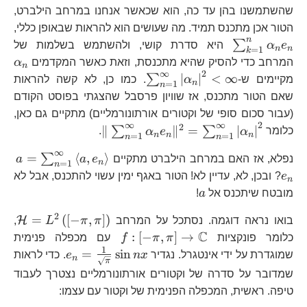
שהשתמשנו בהן עד כה, הוא שכאשר אנחנו במרחב הילברט,
הטור אכן מתכנס תמיד. מה שעושים הוא להראות שבאופן כללי,
n
\sum_{k=1}^{n}\alpha_{n}e_{n}
∑
e
α
היא סדרת קושי, ולהשתמש בשלמות של
n
n
=
1
k
\a
המרחב כדי להסיק שהיא מתכנסת, וזאת כאשר המקדמים
α
n
∞
2
\sum_{n=1}^{\infty}\lef
∣
∣
<
∞
∑
מקיימים ש-
α
. כמו כן, לא קשה להראות
n
=
1
n
<\infty
שאם הטור מתכנס, אז שוויון פרסבל שהצגתי בפוסט הקודם
(עבור סכום סופי של וקטורים אורתונורמליים) מתקיים גם כאן,
∞
∞
2
2
\|\sum_{n=1}^{\
∥
∥
=
∣
∣
∑
∑
כלומר
α
e
α
.
n
n
n
=
1
=
1
n
n
∞
a=
=
⟨
,
⟩
∑
נפלא, אז האם במרחב הילברט מתקיים
e
a
a
n
=
1
n
a,
e
? ובכן, לא, עדיין לא! הטור באגף ימין עשוי להתכנס, אבל לא
n
a
מובטח שיתכנס אל
a
!
2
\m
=
(
[
−
,
]
)
H
בואו נראה דוגמה. נסתכל על המרחב
π
π
L
,
\p
C
f:\left[-
:
[
−
,
]
→
כלומר פונקציות
π
π
f
עם מכפלה פנימית
\pi,\pi\right]\to\m
1
e_{n}=\fr
=
s
i
n
שמוגדרת על ידי אינטגרל. נגדיר
x
n
e
. כדי לראות
n
π
{\sqrt{\pi
שמדובר על סדרה של וקטורים אורתונורמליים נצטרך לעבוד
nx
טיפה. ראשית, המכפלה הפנימית של וקטור עם עצמו: