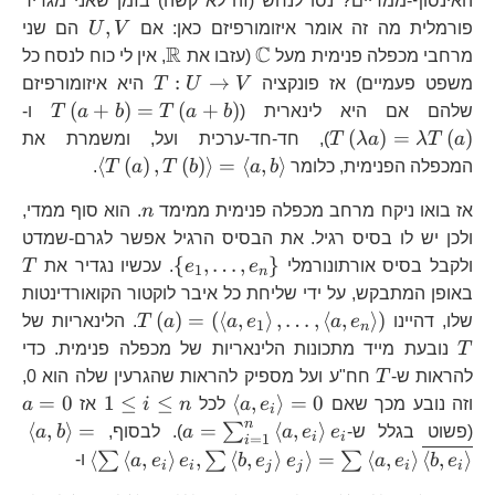
האינסוף-ממדיים? נסו לנחש (זה לא קשה) בזמן שאני מגדיר
U,V
,
פורמלית מה זה אומר איזומורפיזם כאן: אם
V
U
הם שני
R
C
\mathbb{C}
\mathbb{R}
מרחבי מכפלה פנימית מעל
(עזבו את
, אין לי כוח לנסח כל
T:U\to
:
→
משפט פעמיים) אז פונקציה
V
U
T
היא איזומורפיזם
V
T\lef
T\
(
+
)
=
(
+
)
שלהם אם היא לינארית (
b
a
T
b
a
T
ו-
a\
(
)
=
(
)
a
T
λ
λa
T
), חד-חד-ערכית ועל, ומשמרת את
T\
\left\langl
⟨
(
)
,
(
)
⟩
=
⟨
,
⟩
המכפלה הפנימית, כלומר
b
a
b
T
a
T
.
T\left(a\r
n
אז בואו ניקח מרחב מכפלה פנימית ממימד
n
. הוא סוף ממדי,
=\left\lan
ולכן יש לו בסיס רגיל. את הבסיס הרגיל אפשר לגרם-שמדט
\left\{
T
{
,
…
,
}
ולקבל בסיס אורתונורמלי
e
e
. עכשיו נגדיר את
T
1
n
e_{1},\dots,e_{n}
באופן המתבקש, על ידי שליחת כל איבר לוקטור הקואורדינטות
T\left(a\right)
T
(
)
=
(
⟨
,
⟩
,
…
,
⟨
,
⟩
)
שלו, דהיינו
e
a
e
a
a
T
. הלינאריות של
1
n
a,e_{1}\right\
T
נובעת מייד מתכונות הלינאריות של מכפלה פנימית. כדי
,\dots,\left\la
T
להראות ש-
T
חח"ע ועל מספיק להראות שהגרעין שלה הוא 0,
a,e_{n}\right\
\left\langle
1\le
a
=
0
1
≤
≤
⟨
,
⟩
=
0
וזה נובע מכך שאם
e
a
לכל
n
i
אז
a
i
a,e_{i}\right\rangle
i\le
n
a=\sum_{i=1}^{n}\
\le
⟨
,
⟩
=
=
⟨
,
⟩
∑
(פשוט בגלל ש-
e
e
a
a
). לבסוף,
b
a
i
i
=
1
i
=0
n
a,e_{i}\right\rangl
a,
⟨
⟨
,
⟩
,
⟨
,
⟩
⟩
=
⟨
,
⟩
⟨
,
⟩
∑
∑
∑
e
b
e
a
e
e
b
e
e
a
ו-
i
i
j
j
i
i
=\