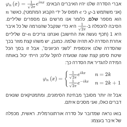
1
\v
in
x
(
)
=
אברי הסדרה שלנו יהיו האיברים הבאים:
e
x
φ
n
2
π
{\
\varphi
e
n
(אני משתמש ב-
φ
כי
e
תפוס על ידי הקבוע המתמטי), כאשר
n
הוא מספר
שלם
, כלומר אנו מרשים גם מספרים שליליים.
1
\frac{1}
הסיבה להכפלה ב-
היא כדי שנקבל שהנורמה של כל איבר
2
π
{\sqrt{2\pi}}
n
היא 1 (תכף נעשה את החישוב) ואנחנו צריכים
n
-ים שליליים
אחרת הסדרה לא תהיה שלמה. כמובן, יש משהו קצת מוזר בכך
שהסדרה שלנו אינסופית "לשני הכיוונים", אבל זו בסך הכל
שיטת סימון קצת שונה שנועדה להקל עלינו; הייתי יכול באותה
המידה להגדיר את הסדרה כך:
\varphi_{n}\left(
1
{
ik
x
=
2
e
n
k
2
(
)
=
π
φ
x
{\sqrt{2\pi}}
n
1
−
ik
x
=
2
+
1
e
n
k
{\sqrt{2\pi}}e^{
2
π
אבל זה יותר מסובך מבחינת הסימונים, ומתמטיקאים שונאים
דברים כאלו, ואני מסכים איתם.
בואו נראה שמדובר על סדרה אורתונורמלית. ראשית, מכפלה
של איבר בעצמו: