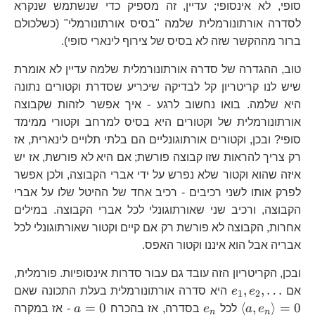
סופי, לא אינסופי; עדיין, זה מספיק כדי שנשתמש שנקרא
לסדרה אורתונורמלית שלמה "בסיס אורתונורמלי" (כשלכולם
ברור מההקשר שזה לא בסיס של צירוף לינארי סופי).
טוב, ההגדרה של סדרה אורתונורמלית שלמה עדיין לא אומרת
שיש לנו קריטריון קל לבדיקה שיכריע שסדרת וקטורים נתונה
היא שלמה. בואו נחשוב לרגע - איך אפשר לזהות שקבוצה
אורתונורמלית של וקטורים היא בסיס למרחב וקטורי ממימד
סופי? ובכן, וקטורים אורתוגונליים הם בלתי תלויים לינארית, אז
רק צריך להראות שזו קבוצה פורשת; אם היא לא פורשת, אז יש
איזה שהוא וקטור שלא נפרש על ידי אברי הקבוצה, ולכן אפשר
לפרק אותו לשני רכיבים - רכיב אחד של ההיטל שלו על אברי
הקבוצה, ורכיב שני שאורתוגונלי לכל אברי הקבוצה. במילים
אחרות, הקבוצה לא פורשת רק אם קיים וקטור שאורתוגונלי לכל
אבריה אבל הוא איננו וקטור האפס.
ובכן, הקריטריון הזה עובד גם עבור סדרות אינסופיות. פורמלית,
e_{1},e_{2},\dots
\l
,
,
…
אם
e
e
היא סדרה אורתונורמלית בעלת התכונה שאם
1
2
a,
e_{n}
a=0
=
0
⟨
,
⟩
=
0
e
a
לכל
e
בסדרה, אז בהכרח
a
- אז במקרה
n
n