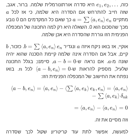
=
e_{1},e_{2},\dots
,
,
…
כזה,
e
e
היא סדרה אורתונורמלית שלמה. ברור, אגב,
1
2
a
שזה חייב להתרחש אם הסדרה היא שלמה, כי אז לכל
a
a=\sum\left\langle
=
⟨
,
⟩
∑
מתקיים
e
e
a
a
כך שאם כל המקדמים הם 0 נובע
n
n
a,e_{n}\right\rangle
מכך שהסכום הוא 0. השאלה היא רק למה התכונה של המכפלה
e_{n}
הפנימית הזו גוררת שהסדרה היא אכן שלמה.
a
b=\sum\l
b
=
⟨
,
⟩
∑
אוקיי, אז בואו ניקח איזה
a
ונגדיר
e
e
a
b
. כזכור,
b
n
n
a,e_{n}\r
קיים, אבל אם הסדרה אינה שלמה קיימת הסכנה שהוא יהיה
e_{n}
a
a-
−
=
0
שונה מ-
a
. אם נראה ש-
b
a
, סיימנו; בגלל התכונה
b=0
\left\lang
n
⟨
−
,
⟩
=
0
שלעיל, מספיק להראות ש-
e
b
a
לכל
n
. בואו
n
b,e_{n}\right
נפתח את החישוב של המכפלה הפנימית הזו:
=0
\l
⟨
−
,
⟩
=
⟨
,
⟩
−
⟨
⟨
,
⟩
,
⟩
=
⟨
,
⟩
∑
a
b
e
a
e
a
e
e
e
a
e
n
n
k
k
n
n
b,e_
−
⟨
,
⟩
∑
a
e
δ
k
nk
=\le
=\left\langle
=
⟨
,
⟩
−
⟨
,
⟩
=
0
a
e
a
e
a,e
n
n
a,e_{n}\right\rangle
\lef
וזה מסיים את זה.
-\left\langle
\sum
a,e_{n}\right\rangle
a,e_
למעשה, אפשר לתת עוד קריטריון שקול לכך שסדרה