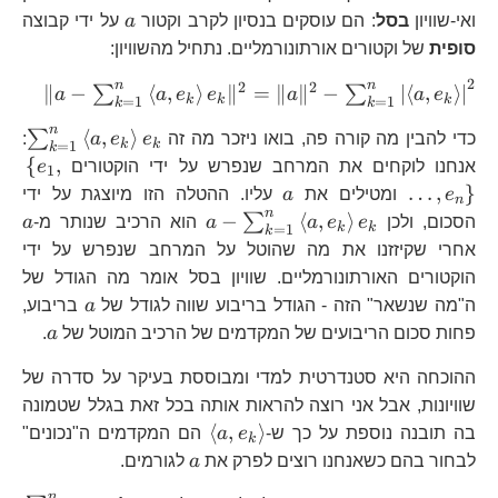
a
ואי-שוויון
בסל
: הם עוסקים בנסיון לקרב וקטור
a
על ידי קבוצה
סופית
של וקטורים אורתונורמליים. נתחיל מהשוויון:
2
n
n
2
2
\|a-
∥
−
⟨
,
⟩
∥
=
∥
∥
−
∣
⟨
,
⟩
∣
∑
∑
a
a
e
e
a
a
e
k
k
k
=
1
=
1
k
k
a,e_
n
\s
⟨
,
⟩
∑
כדי להבין מה קורה פה, בואו ניזכר מה זה
e
e
a
:
e_{k
k
k
=
1
k
a,
\l
{
,
\sum
אנחנו לוקחים את המרחב שנפרש על ידי הוקטורים
e
1
e_
a
…
,
}
a,e_
e
ומטילים את
a
עליו. ההטלה הזו מיוצגת על ידי
n
n
a-
a
−
⟨
,
⟩
∑
הסכום, ולכן
e
e
a
a
הוא הרכיב שנותר מ-
a
k
k
=
1
k
\sum_{k=1}^{n}\left
אחרי שקיזזנו את מה שהוטל על המרחב שנפרש על ידי
a,e_{k}\right\rangle 
הוקטורים האורתונורמליים. שוויון בסל אומר מה הגודל של
a
ה"מה שנשאר" הזה - הגודל בריבוע שווה לגודל של
a
בריבוע,
a
פחות סכום הריבועים של המקדמים של הרכיב המוטל של
a
.
ההוכחה היא סטנדרטית למדי ומבוססת בעיקר על סדרה של
שוויונות, אבל אני רוצה להראות אותה בכל זאת בגלל שטמונה
\left\langle
⟨
,
⟩
בה תובנה נוספת על כך ש-
e
a
הם המקדמים ה"נכונים"
k
a,e_{k}\right\rangle
a
לבחור בהם כשאנחנו רוצים לפרק את
a
לגורמים.
n