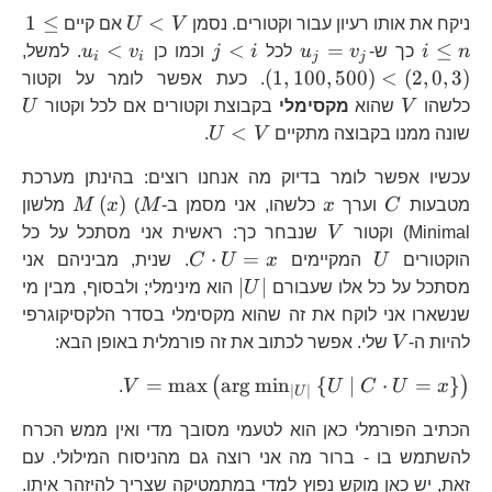
U<V
1\
1
≤
<
ניקח את אותו רעיון עבור וקטורים. נסמן
V
U
אם קיים
i\l
u_{j}=v_{j}
j<i
u_{i}
\l
<
<
=
≤
n
i
כך ש-
v
u
לכל
i
j
וכמו כן
v
u
. למשל,
i
i
j
j
n
<v_{i}
<\
(
1
,
100
,
500
)
<
(
2
,
0
,
3
)
. כעת אפשר לומר על וקטור
V
U
כלשהו
V
שהוא
מקסימלי
בקבוצת וקטורים אם לכל וקטור
U
U<V
<
שונה ממנו בקבוצה מתקיים
V
U
.
עכשיו אפשר לומר בדיוק מה אנחנו רוצים: בהינתן מערכת
C
x
M
M\left(
(
)
מטבעות
C
וערך
x
כלשהו, אני מסמן ב-
M
(
x
M
מלשון
V
Minimal) וקטור
V
שנבחר כך: ראשית אני מסתכל על כל
U
C\cdot
⋅
=
הוקטורים
U
המקיימים
x
U
C
. שנית, מביניהם אני
U=x
\left|U\right|
∣
∣
מסתכל על כל אלו שעבורם
U
הוא מינימלי; ולבסוף, מבין מי
שנשארו אני לוקח את זה שהוא מקסימלי בסדר הלקסיקוגרפי
V
להיות ה-
V
שלי. אפשר לכתוב את זה פורמלית באופן הבא:
V=\max\left(
=
m
a
x
a
r
g
m
i
n
{
∣
⋅
=
}
(
)
.
V
U
C
U
x
∣
∣
U
{ U\ |\ C\cd
הכתיב הפורמלי כאן הוא לטעמי מסובך מדי ואין ממש הכרח
להשתמש בו - ברור מה אני רוצה גם מהניסוח המילולי. עם
זאת, יש כאן מוקש נפוץ למדי במתמטיקה שצריך להיזהר איתו.