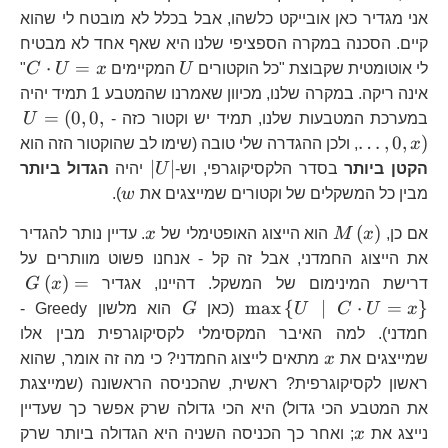
אני מגדיר כאן אובייקט כלשהו, אבל בכלל לא מובטח לי שהוא
קיים. הסכנה במקרה הספציפי שלנו היא שאף אחד לא מבטיח
U
C\
⋅
=
לי אוטומטית שקבוצת "כל הוקטורים
U
המקיימים
x
U
C
"
U=
אינה ריקה. במקרה שלנו, מכיוון שאמרנו שהמטבע 1 תמיד יהיה
U=
=
(
0
,
0
,
במערכת המטבעות שלנו, תמיד יש וקטור כזה -
U
…
,
0
,
)
x
, ולכן ההגדרה שלי טובה (שימו לב שהוקטור הזה הוא
\left|U\right|
∣
∣
הקטן ביותר
בסדר הלקסיקוגרפי, וש-
U
יהיה
הגדול ביותר
w
מבין כל המשקלים של וקטורים שמייצגים את
w
).
M\left(x\right)
x
(
)
אם כן,
x
M
הוא הייצוג האופטימלי של
x
. עדיין נותר להגדיר
את הייצוג החמדני, אבל זה קל - אנחנו פשוט מוותרים על
G\
(
)
=
דרישת המינימום של המשקל. דהיינו, אגדיר
x
G
{
G
m
a
x
{
∣
⋅
=
}
x
U
C
U
(כאן
G
הוא מלשון Greedy -
U=
חמדני). למה האיבר המקסימלי לקסיקוגרפית מבין אלו
x
שמייצגים את
x
מתאים לייצוג החמדני? כי מה זה אומר, שהוא
ראשון לקסיקוגרפית? ראשית, שהכניסה הראשונה (שמייצגת
את המטבע הכי גדול) היא הכי גדולה שרק אפשר כך שעדיין
x
נייצג את
x
; ואחר כך הכניסה השניה היא הגדולה ביותר שרק