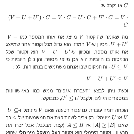
C=
C
אז נקבל ש:
′
′
\le
(
−
+
)
⋅
=
⋅
−
⋅
+
⋅
=
⋅
V
U
U
C
V
C
U
C
U
C
V
U+
C
C
V
V-
−
C+
מה שאומר שהוקטור
V
מייצג את אותו המספר כמו
V
U+
′
V
+
C=
U
U
. מכיוון ש-
V
חמדני הוא גדול מכל וקטור אחר שמייצג
′
V-
−
+
את אותו מספר, ומכיוון ש-
U
U
V
הוא וקטור שכל
U+U^{\prime}
U\
הכניסות בו חיוביות הוא אכן מייצג מספר. והן כולן חיוביות כי
V
⊆
V
U
- זה המקום שבו אנחנו משתמשים בנתון הזה. ולכן:
′
V-
−
+
≤
V
U
U
V
U+U^{\prime}\le
וכעת ניתן לבצע "העברת אגפים" ממש כמו באי-שוויונות
V
′
U^{\prime}\le
≤
במספרים רגילים, ולקבל
U
U
, כמבוקש.
U
V
U\
⊆
הוכחה דומה עובדת גם עבור הטענה שאם
V
מינימלי ו-
U
V
U
\le
≤
V
אז
U
מינימלי. רק צריך לשנות קצת את המשמעות של
כך
\left|A\right|\ge\left|B\right|
A\le
≤
∣
∣
≥
∣
∣
שאם
B
A
אז
B
A
(קצת מבלבל, אבל זכרו את
B
הרעיון - וקטור מינימלי הוא וקטור
בעל משקל מינימלי
שהוא