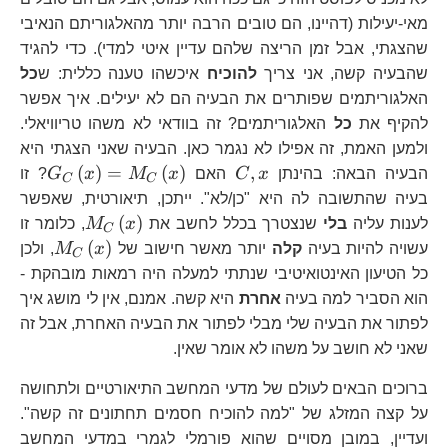
מאי-יעילות (דהיינו, הם טובים הרבה יותר מהאלגוריתם הנאיבי
שהצגתי, אבל זמן הריצה שלהם עדיין איטי למדי). כדי להגיד
שהבעיה קשה, אני צריך
להוכיח
איכשהו טענה כללית: ש
כל
האלגוריתמים שפותרים את הבעיה הם לא יעילים. איך אפשר
להקיף את
כל
האלגוריתמים? זה בוודאי לא משהו טריוויאלי.
ולמען האמת, זה אפילו לא נגמר כאן. הבעיה שאני הצגתי היא
C,x
G_{C}
(
)
=
(
)
,
הבעיה הבאה: בהינתן
x
C
האם
x
M
x
G
? זו
C
C
בעיה שהתשובה לה היא "כן/לא". ייתכן, תיאורטית, שאפשר
M_{C}\lef
(
)
לענות עליה
בלי
שנצטרך בכלל לחשב את
x
M
, כלומר זו
C
M_{C}
(
)
עשויה להיות בעיה
קלה
יותר מאשר חישוב של
x
M
, ולכן
C
כל הטיעון האינטואיטיבי שנתתי למעלה היה רמאות מובהקת -
הוא הסביר למה בעיה
אחרת
היא קשה. אמנם, אין לי מושג איך
לפתור את הבעיה שלי מבלי לפתור את הבעיה האחרת, אבל זה
שאני לא חושב על משהו לא אומר שאין.
ברוכים הבאים לעולם של מדעי המחשב התיאורטיים ולתחושה
על קצה המזלג של "למה להוכיח חסמים תחתונים זה קשה".
ועדיין, במובן מסויים שהוא פורמלי לגמרי במדעי המחשב