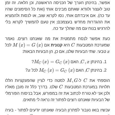
אפשר, בהינתן הערך של הכניסה הראשונה, וכן הלאה. זה זמן
טוב לעצור ולוודא שאתם מבינים אותי (ואת כל הסימונים שהיו
עד כה). אם איבדתם אותי, נסו לקרוא שוב, או לנסות ולהמציא
את ההגדרות מחדש בעצמכם; אין טעם להמשיך לקרוא בלי
להרגיש בנוח עם מה שהלך עד כה.
כעת אפשר לנסח מתמטית את מה שאנחנו רוצים. נאמר
C
M\lef
x
(
)
=
(
)
שמערכת המטבעות
C
היא
קנונית
אם
x
G
x
M
לכל
x
טבעי. שתי הבעיות שלנו, אם כן, הן הבעיות הבאות:
C,x
M_{C}\left(x\righ
(
)
=
(
)
,
בהינתן
x
C
, האם
x
G
x
M
?
C
C
C
M_{C}\left(x\right)
x
(
)
=
(
)
בהינתן
C
, האם
x
G
x
M
לכל
x
?
C
C
C
M,G
,
הוספתי את
C
ל-
G
M
למטה כדי לציין שהפונקציות הללו
C
תלויות במערכת המטבעות
C
שלנו. בדרך כלל זה מובן מאליו
ולכן אני לא טורח לכתוב את זה במפורש, אבל בניסוח הפורמלי
של הבעיות שאנחנו רוצים לפתור זה נראה לי מתאים.
עכשיו בואו נעבור לפתרון הבעיה שאנחנו יודעים לפתור - בעיה