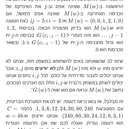
M\left(w\right)
j
(
)
הראשונה ב-
w
M
שאינה אפס וב-
j
את האינדקס של
M\left(w\right)
M\
(
)
הכניסה האחרונה ב-
w
M
שאינה אפס (למשל, אם
i=3
j=5
=
5
=
3
(
)
=
(
0
,
0
,
1
,
2
,
1
,
0
)
w
M
אז
i
ו-
j
). כעת הטענה
M\left(w\right)
1,2
1
,
2
,
(
)
היא ש-
w
M
הוא בדיוק מהצורה הבאה: בכניסות
1
G\left(c_{i-
j
(
−
1
)
…
,
−
1
j
הוא זהה לגמרי ל-
c
G
; בכניסה ה-
j
-ית
−
1
i
1}-1\right)
j
G\left(c_{i-
(
−
1
)
הוא גדול מהכניסה ה-
j
-ית של
c
G
ב-1; ובשאר
−
1
i
1}-1\right)
הכניסות הוא 0.
שימו לב שכשאנחנו באים להשתמש במשפט הזה, אנחנו לא
w
M\left(w\right)
i,j
,
(
)
יודעים מהו
w
ולא מהו
w
M
ולכן
לא יודעים
מהם
j
i
; אבל
i,j
,
אנחנו יכולים לעבור סדרתית על כולם. לכל
j
i
נתונים אנחנו
i,j
,
יכולים לשחק במשחק ה"נניח ש-
j
i
הללו הם הערכים הנכונים,
M\left(w\right)
G\left(w\righ
(
)
(
)
נחשב את
w
M
ונראה אם הוא שווה ל-
w
G
".
זה מבלבל, אז בואו נראה דוגמה. יש לנו את המערכת הבריטית,
1,3,6,12,24,30,
C=\
=
1
,
3
,
6
,
12
,
24
,
30
,
60
,
240
עם המטבעות
, כלומר
C
w
=
48
(
240
,
60
,
30
,
24
,
12
,
6
,
3
,
1
)
. אנחנו יודעים ש-
w
הוא דוגמה נגדית, ואגלה לכם שזו אכן הדוגמה הנגדית