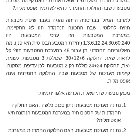
במערכת הזו. זה מעלה מייד שאלה אחרת - האם קיימת מערכת
מטבעות שבה החלוקה החמדנית היא לא תמיד אופטימלית?
למרבה המזל, בבריטניה הייתה נהוגה בעבר שיטת מטבעות
הזויה לחלוטין, שבה התכונה הנחמדה הזו לא התקיימה.
במערכת המטבעות הזו ערכי המטבעות היו
1,3,6,12,24,30,60,240 (יחידת המטבע הבסיסית היא פני). מה
האלגוריתם החמדני יתן עבור 48 במערכת המטבעות הזו? קל
לראות שאת החלוקה 30+12+6, שכוללת 3 מטבעות. לעומת
זאת, החלוקה 24+24 כוללת רק 2 מטבעות ולכן עדיפה. מסקנה:
קיימות מערכות של מטבעות שבהן החלוקה החמדנית אינה
אופטימלית.
מכאן נובעות שתי שאלות הכרעה אלגוריתמיות:
נתונה מערכת מטבעות ונתון סכום כלשהו. האם החלוקה
החמדנית של הסכום הזה במערכת המטבעות הנתונה היא
אופטימלית?
נתונה מערכת מטבעות. האם החלוקה החמדנית במערכת