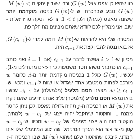
G\left(w\right)
M\
(
)
<
(
)
כזו שהיא כן אפס אצל
w
G
; וכדי שעדיין יתקיים
w
M
<G
G\left(w\right)
(
)
(
)
w
G
נובע שבהכרח יש ל-
w
G
כניסה
מוקדמת יותר
1<i
1
<
ששונה מאפס (למה?) ולכן
i
. זו לא הסקה טריוויאלית -
שוב, אני ממליץ לכם לוודא שאתם מבינים מה הלך פה.
M\left(w\right)
G\
(
)
(
)
המטרה שלי היא להראות ש-
w
M
דומה למדי ל-
c
G
,
−
1
i
1}
c_{i-
אז בואו ננסה להבין קצת את
c
הזה.
−
1
i
1}
i>1
c_{i-
i=1
c_
=
1
>
1
מכיוון ש-
i
אפשר לדבר על
c
(אם
i
ואני כותב
−
1
i
1}
1}
c
c
אז כתבתי משהו חסר משמעות כי ה-
c
-ים מתחילים מ-1).
−
1
i
G\left(w\right)
i
w
(
)
עכשיו,
w
G
כולל 1 בכניסה מוקדמת יותר מ-
i
, כלומר
w
c_{i-
w
מורכב לפחות ממטבע אחד שגדול או שווה ל-
c
ומכאן ש-
−
1
i
1}
c_
c_{i-
≥
c
w
. מצאנו
חסם מלעיל
(מלמעלה) על
c
. עכשיו
−
1
−
1
i
i
1}
1}
בואו נמצא
חסם מלרע
(מלמטה) עליו: אנחנו יודעים שאם ניקח
M\left(w\right)
j
(
)
את
w
M
אז הכניסה ה-
j
תהיה גדולה מאפס. לכן ניתן לחסר
w-
−
ממנה 1, והוקטור שיתקבל יהיה ייצוג של
c
w
(למה?).
j
c_{j}
w-
w-
−
−
הוקטור הזה הוא ייצוג מינימלי של
c
w
ומכיוון ש-
c
w
j
j
c_{j}
c_
w
w
קטן מ-
w
ו-
w
הוא הערך המינימלי שהייצוג המינימלי שלו אינו
M\left(w\right)
j
(
)
חמדני, קיבלנו שהוקטור שלנו (שהוא
w
M
שבו הכניסה ה-
j