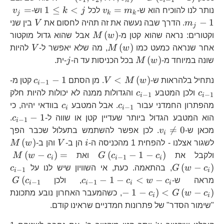
n
i
1}-1\right)
v_{k}=m_{k}
1\le
v_
=
1
≤
<
=
נותר לנו להוכיח הוא ש-
m
v
לכל
j
k
וש-
v
j
k
k
k<j
V
−
1
m
. הדרך שבה נעשה את זה תהיה לחסום את
V
בין שני
j
M\left(w\right)
(
)
וקטורים: נראה שהוא קטן מ-
w
M
אבל שהוא גדול מוקטור
M\left(w\right)
V
(
)
אחר שנראה כמעט כמו
w
M
, מה שלא יאפשר ל-
V
להיות
M\left(w\right)
j
(
)
שונה במיוחד מ-
w
M
בכל הכניסות עד ה-
j
-ית.
V<M\left(w\right)
c_{i-
c_
−
1
<
(
)
נתחיל בלהראות ש-
w
M
V
. מן הסתם
c
קטן מ-
−
1
i
1}-1
1}
c_{i-
c
ולכן המטבע
c
והגדולות ממנה לא יכולות להיות חלק
−
1
−
1
i
i
1}
c_{i-
c_{i}
מהפתרון החמדני עבור
c
. אבל המטבע
c
בוודאי יהיה, כי
−
1
i
i
1}
c_{
−
1
הוא המטבע הגדול ביותר שעדיין קטן או שווה ל-
c
.
−
1
i
1}
v_{i}\ne0

=
0
מכאן ש-
v
. לכן אפשר להשתמש בתעלול שכבר הפך
i
i
V
M\
(
)
לשגור אצלנו - להפחית 1 מהכניסה ה-
i
הן ב-
V
והן ב-
w
M
G\left(c_{i-
M\
(
−
)
=
(
−
1
−
)
ולקבל את
c
c
G
ואת
c
w
M
−
1
i
i
i
1}-1-
c_
c_
(
−
)
c
w
G
, בהתאמה. כעת, אי השוויון שיש לנו על
c
−
1
i
i
c_{i}\right)
c_{
1}
c_{i-
G\l
(
−
1
−
<
−
מראה ש-
c
w
c
c
, ולכן
c
G
−
1
−
1
i
i
i
i
1}-1-
1}
−
1
−
)
<
(
−
)
c
w
G
c
, כשהמעבר האחרון נובע מתכונת
i
i
c_{i}
c_
"שימור הסדר" של פתרונות חמדניים שראינו קודם.
<w-
<G