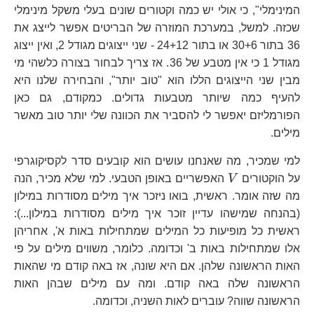
המינימלי", כי אולי יש כמה וקטורים שונים בעלי משקל מינימלי
שכזה. למשל, במערכת המוזרה של הבריטים אפשר לייצג את
36 בתור 30+6 או בתור 24+12 - שני ייצוגים מגודל 2, ואין ייצוג
מגודל 1 כי אין מטבע של 36. אז צריך לבחור בצורה כלשהי מי
מבין שני הייצוגים הללו הוא "טוב יותר", והבחירה שלנו היא
להעיף כמה שיותר מטבעות גדולים. כמקודם, גם כאן
הפורמליזם יאפשר לי להסביר את הכוונה שלי יותר טוב מאשר
מילים.
למי שמכיר, מה שאנחנו עושים הוא קובעים סדר לקסיקוגרפי
V
על הוקטורים
V
האפשריים באופן הטבעי. למי שלא מכיר, הנה
מה שזה אומר. ראשית, בואו ניזכר איך מילים מסודרות במילון
(בהנחה שמישהו עדיין זוכר איך מילים מסודרות במילון...):
ראשית כל מופיעות כל המילים שמתחילות באות א', אחריהן
אלו שמתחילות באות ב' וכדומה. כלומר, משווים מילים על פי
האות הראשונה שלהן. אם היא שונה, אז באה קודם מי שהאות
הראשונה שלה באה קודם. ומה עם מילים שבהן האות
הראשונה שווה? עוברים לאות השניה, וכדומה.