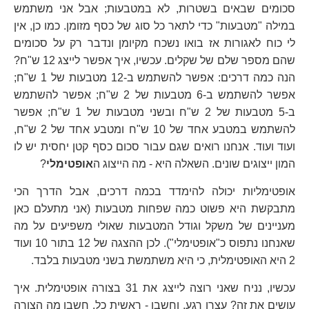
סכומים שבאים בשטרות, לא במטבעות; אבל אני משתמש
במילה "מטבעות" כדי לתאר כל סוג של כסף מזומן. כמו כן, אין
לי כוח לאגורות אז בואו נשכח מקיומן ונדבר רק על סכומים
שהם מספר שלם של שקלים. עכשיו, איך אפשר לייצג 12 ש"ח?
הנה כמה דרכים: אפשר להשתמש ב-12 מטבעות של 1 ש"ח;
אפשר להשתמש ב-6 מטבעות של 2 ש"ח; אפשר להשתמש
ב-5 מטבעות של 2 ש"ח ובשני מטבעות של 1 ש"ח; אפשר
להשתמש במטבע אחד של 10 ש"ח ומטבע אחד של 2 ש"ח,
ועוד ועוד. אנחנו רואים שגם עבור סכום כסף קטן יחסית יש לו
המון ייצוגים שונים. השאלה היא - מה הייצוג ה
אופטימלי
?
אופטימליות יכולה להימדד בכמה דרכים, אבל הדרך הכי
מתבקשת היא פשוט כמה שפחות מטבעות (אני מתעלם כאן
מעניינים של משקל וגודל המטבעות שאולי משפיעים על מה
שאנחנו נתפוס כ"אופטימלי"). לכן ההצגה של 12 בתור 10 ועוד
2 היא האופטימלית, כי היא משתמשת בשני מטבעות בלבד.
עכשיו, נניח שאני רוצה לייצג את 31 בצורה אופטימלית. איך
עושים את זה? עצרו רגע, וחשבו - ראשית כל, חשבו מה הצורה