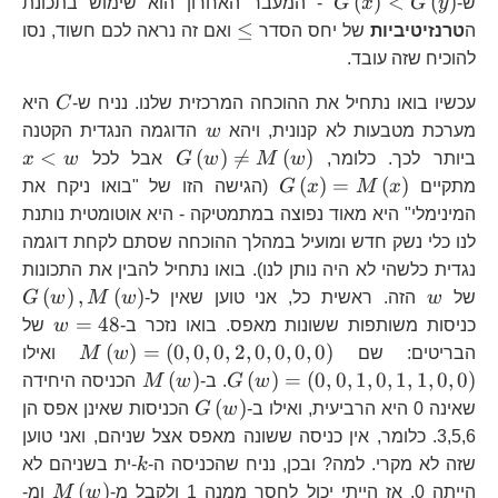
G\left(x\right)
(
)
<
(
)
ש-
y
G
x
G
- המעבר האחרון הוא שימוש בתכונת
<G\left(y\right)
\le
≤
ה
טרנזיטיביות
של יחס הסדר
ואם זה נראה לכם חשוד, נסו
להוכיח שזה עובד.
C
עכשיו בואו נתחיל את ההוכחה המרכזית שלנו. נניח ש-
C
היא
w
מערכת מטבעות לא קנונית, ויהא
w
הדוגמה הנגדית הקטנה
G\left(w\right)\n
x
<
(
)

=
(
)
ביותר לכך. כלומר,
w
M
w
G
אבל לכל
w
x
M\left(w\right)
G\left(x\right)=M\left(x\righ
(
)
=
(
)
מתקיים
x
M
x
G
(הגישה הזו של "בואו ניקח את
המינימלי" היא מאוד נפוצה במתמטיקה - היא אוטומטית נותנת
לנו כלי נשק חדש ומועיל במהלך ההוכחה שסתם לקחת דוגמה
נגדית כלשהי לא היה נותן לנו). בואו נתחיל להבין את התכונות
w
G\
(
)
,
(
)
של
w
הזה. ראשית כל, אני טוען שאין ל-
w
M
w
G
w=4
=
48
כניסות משותפות ששונות מאפס. בואו נזכר ב-
w
של
M\left(w
G\
(
)
=
(
0
,
0
,
0
,
2
,
0
,
0
,
0
,
0
)
הבריטים: שם
w
M
ואילו
M\left(w\right
(
)
(
)
=
(
0
,
0
,
1
,
0
,
1
,
1
,
0
,
0
)
w
G
. ב-
w
M
הכניסה היחידה
G\left(w\right)
(
)
שאינה 0 היא הרביעית, ואילו ב-
w
G
הכניסות שאינן אפס הן
3,5,6. כלומר, אין כניסה ששונה מאפס אצל שניהם, ואני טוען
k
שזה לא מקרי. למה? ובכן, נניח שהכניסה ה-
k
-ית בשניהם לא
M\lef
G\
(
)
הייתה 0. אז הייתי יכול לחסר ממנה 1 ולקבל מ-
w
M
ומ-