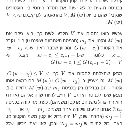
c_{i}
c_
קיבלנו שוקטור א' יותר קטן מוקטור ב'. אם נחבר לשניהם 1
i
בכניסה ה-
i
-ית זה לא ישנה את הסדר היחסי בין הוקטורים
V,M\left(w\right)
V<
<
,
(
)
שנקבל, שהם בדיוק
w
M
V
בהתאמה, ולכן קיבלנו ש-
V
(
)
.
M
w
V
M\
עכשיו בואו נחסום את
V
מלרע. לשם כך, בואו ניקח את
m_{j}
(
)
w
M
ונקטין את
m
(הכניסה האחרונה שאינה 0) ב-1. נקבל
j
G\left(w-
w-
−
<
(
−
)
את הוקטור
c
w
G
, ומכיוון שכבר ראינו ש-
c
w
j
j
c_{j}\right)
c_
w-
G\
−
≤
−
1
c
, כלומר ש-
c
c
w
, נקבל ש-
−
1
−
1
j
i
i
<c
c_{j}\le
c_
(
−
)
≤
(
−
1
)
=
.
G
w
c
G
c
V
−
1
j
i
1}
c_{i-
G\
V
G\
(
−
)
≤
<
1}
1}-1
מכאן שהצלחנו לחסום את
V
כך:
V
c
w
G
j
c_{
G\left(w-
M\left(w\right
(
)
(
−
)
(
)
w
M
. זה מעניין, כי
c
w
G
ו-
w
M
הם כמעט אותו
j
V<
c_{j}\right)
m_{j}
M\left(w\ri
(
)
וקטור - הם נבדלים רק בכניסה
m
שב-
w
M
גדולה ב-1.
j
V
מכאן שעד לכניסה הזו גם
V
חייב להיות שווה אליהם (אחרת
m
הוא היה גדול משניהם או קטן משניהם). כעת, מה קורה בכניסה
v_{j}=m_
v_
=
=
m
? אנחנו יודעים שקורה אחד משניים:
m
v
או
v
j
j
j
j
V
−
1
m
(אחרת, שוב,
V
היה גדול או קטן משני הוקטורים).
j
v_{j}=m_{j}
=
האם יכול להיות ש-
m
v
? ובכן, לא: זאת מכיוון שכל
j
j