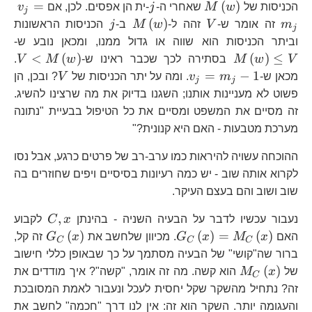
M\left(w\right)
j
v_
=
(
)
הכניסות של
w
M
שאחרי ה-
j
-ית הן אפסים. לכן, אם
v
j
V
M\left(w\right)
j
(
)
m
זה אומר ש-
V
זהה ל-
w
M
ב-
j
הכניסות הראשונות
j
M\
וביתר הכניסות הוא שווה או גדול ממנו, ומכאן נובע ש-
V
V<
<
(
)
(
)
≤
V
w
M
בסתירה לכך שכבר ראינו ש-
w
M
V
.
v_{j}=m_{j}-1
V
=
−
1
מכאן ש-
m
v
. ומה על יתר הכניסות של
V
? ובכן, הן
j
j
פשוט לא מעניינות אותנו; השגנו בדיוק את מה שרצינו להשיג.
זה מסיים את המשפט ומסיים את כל הטיפול בבעיית "נתונה
מערכת מטבעות - האם היא קנונית?"
ההוכחה עשויה להיראות כמו ערב-רב של פרטים כרגע, אבל נסו
לקרוא אותה שוב - יש כמה רעיונות בסיסיים ויפים שחוזרים בה
שוב ושוב והם בעצם העיקר.
C,x
,
נעבור עכשיו לדבר על הבעיה השניה - בהינתן
x
C
לקבוע
G_{C}\left(x\right)=M_{C}\l
G_{C}\l
(
)
(
)
=
(
)
האם
x
M
x
G
. מכיוון שלחשב את
x
G
זה קל,
C
C
C
ברור שה"קושי" של הבעיה מסתמך על כך שבאופן כללי חישוב
M_{C}\left(x\right)
(
)
של
x
M
הוא קשה. מה זה אומר, "קשה"? איך מודדים את
C
זה? נתחיל מהשקר שקל יחסית לעכל ונעבור לאמת המסובכת
M_
והעגומה יותר. השקר הוא זה: אין לנו דרך "חכמה" לחשב את