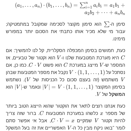
n
\left
(
,
…
,
)
⋅
(
,
…
,
)
=
=
+
∑
a
a
b
b
a
b
a
b
1
1
1
1
n
n
i
i
=
1
i
+
⋯
+
a
b
a
b
2
2
n
n
\sum
∑
סימן ה-
הוא סימון מקוצר לסכימה שמקובל במתמטיקה;
עבור מי שלא מכיר אותו כתבתי את הסכום יותר במפורש
מימינו.
C
כעת, חמושים בסימן המכפלה הסקלרית, קל לנו להמשיך: אם
V
C
היא מערכת המטבעות שלנו ו-
V
הוא וקטור של טבעיים, אז
V
C
C\cdot
⋅
המספר ש-
V
מייצג במערכת
C
הוא פשוט
V
C
. כמו כן, אם
V
V\cdot\left(1,1,\dots,1\righ
⋅
(
1
,
1
,
…
,
1
)
נסתכל על
V
נקבל את מספר המטבעות שבהן
V
V
V
משתמש (זה בעצם סכום כל הכניסות של
V
). נשתמש
\left|V\right|=V\
\left|
∣
∣
∣
∣
=
⋅
(
1
,
1
,
…
,
1
)
בסימון המקוצר
V
V
ונאמר ש-
V
הוא
V
המשקל
של
V
.
כעת אנחנו רוצים לתאר את הוקטור שהוא הייצוג הטוב ביותר
x
C
של מספר
x
כלשהו במערכת המטבעות
C
. ברור שזה צריך
V
C\cdot
⋅
=
להיות וקטור
V
שמקיים
x
V
C
, אבל אי אפשר סתם
V=x
V
לומר "בואו ניקח מבין כל ה-
V
האפשריים את זה בעל המשקל