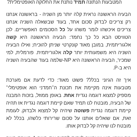
המטבעות הנתונה
תמיד
נותנת את החלוקה האופטימלית?
הבעיה הראשונה נראית קלה יותר מן השניה - בראשונה אנחנו
רק צריכים לבדוק סכום אחד, בעוד שבשאלה השניה אנחנו
צריכים איכשהו לומר משהו על
כל
הסכומים האפשריים. לכן
הטוויסט הבא כל כך נחמד: הבעיה הראשונה היא
קשה
אלגוריתמית, במובן מאוד קונקרטי שניתן להוכיח; ואילו הבעיה
השניה היא משמעותית יותר
קלה
אלגוריתמית. פורמלית, למי
שמכיר, הבעיה הראשונה היא NP-שלמה בעוד שהבעיה השניה
היא ב-P.
איך זה הגיוני בכלל? פשוט מאוד: כדי לדעת אם מערכת
מטבעות אינה מקיימת את תכונת ה"חמדני הוא אופטימלי"
מספיק למצוא דוגמה נגדית
אחת
. באופן ממוזל, בזכות המבנה
של הבעיה, מובטח לנו תמיד שאם קיימת דוגמה נגדית אז תהיה
קיימת דוגמה נגדית
פשוטה
שיהיה קל למצוא ולבדוק. לעומת
זאת, אם שואלים אותנו על סכום שרירותי כלשהו, בכלל לא
מובטח לנו שיהיה קל לבדוק אותו.