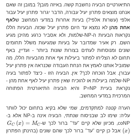
התיאורטיים הבעיה נחשבת קשה. באיזה מובן? במובן זה שאם
אנחנו מוצאים פתרון יעיל עבורה, הדבר יגרור פתרון יעיל עבור
אלפי (עשרות אלפי?) בעיות אחרות במדעי המחשב ש
לאף
אחת מהן
לא נמצא עד היום פתרון יעיל שכזה. הבעיות הללו
נקראות הבעיות ה-NP-שלמות, ולא אסביר כרגע מהיכן מגיע
השם. רק אעיר שמדובר על בעיות שמגיעות משלל תחומים
שונים ומנוסחות לעתים בצורות שונות ביותר - ועדיין, באף
תחום לא הצליחו לפתור ביעילות אף אחת מהבעיות הללו, מה
שמוביל אותנו לאמץ את הנחת העבודה שכנראה אין פתרון יעיל
עבורן. אבל הוכחה לכך? אין. הבעיה הזו - כיצד לפתור בעיה
NP-שלמה ביעילות או להוכיח שאין פתרון יעיל לאף אחת מהן -
נקראת בעיית P=NP והיא הבעיה התיאורטית הפתוחה
המרכזית במדעי המחשב.
הערה קטנה למתקדמים, שמי שלא בקיא בתחום יכול לוותר
עליה: שימו לב שבניסוח שנתתי, הבעיה אינה ב-NP אלא ב-
G_
(
)
=
coNP, מכיוון שלא קיים "עד" ברור לכך ש-
M
x
G
C
C
(
)
x
אבל כן קיים "עד" ברור לכך שהם שונים (בהינתן הפתרון