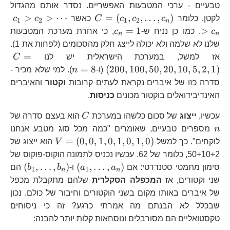
טבעיים - ערכי המטבעות האפשריים. נסדר אותם מהגדול
C=\left(c_{1},c_{2},
c_
>
>
⋯
=
(
,
,
…
,
)
לקטן, כלומר
c
c
c
C
כאשר
c
c
1
2
1
2
n
c_{n}=1
=
1
>
c
. כמו כן נניח ש-
c
, כי אחרת מערכת המטבעות
n
n
שלנו לא שלמה ולא יכולה לייצג חלק מהסכומים (לפחות את 1).
C=
=
אז למשל, במערכת הישראלית יש לנו
C
n=8
=
8
(
200
,
100
,
50
,
20
,
10
,
5
,
2
,
1
)
(ו-
n
). למי שלא מכיר -
סדרה כזו של איברים נקראת לעתים קרובות
וקטור
והאיברים
האינדיבידואלים בוקטור מכונים
כניסות
.
C
עכשיו,
ייצוג
של סכום כלשהו במערכת
C
הוא בעצם סדרה של
n
n
מספרים טבעיים, שאומרים "כמה מכל סוג מטבע אנחנו
V=\left(0,0,1
=
(
0
,
0
,
1
,
0
,
1
,
0
,
1
,
0
)
לוקחים". כך למשל
V
הוא ייצוג של
50+10+2, כלומר של 62. עכשיו נכניס לתמונה הוקוס-פוקוס של
\left(a_{1},\dots
\left
(
,
…
,
)
(
,
…
,
)
סימון מתמטי סטנדרטי: אם
a
a
ו-
b
b
הם
1
1
n
n
שני וקטורים, אז
המכפלה הסקלרית
שלהם מתקבלת מכפל
של איברים באותו מקום בשני הוקטורים וחיבור של כולם. נכון
שבכלל לא הבנתם מה אמרתי כרגע? זה כי ניסוחים
טקסטואליים הם מסורבלים ונוסחאות קלות יותר להבנה: