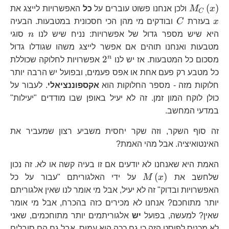
x
(
)
x
M
ולכן אנחנו פשוט עוברים על
כל
האפשרויות לייצג את
C
C
x
בעזרת
C
ובודקים מי מהן הכי חסכונית במטבעות. הבעיה
n
היא שיש מספר גדול של אפשרויות: נניח שיש לנו
n
סוגי
מטבעות ואנחנו תוהים אם אפשר לייצג משהו שגודלו גדול
2^{n}
n
2
מסכום כל המטבעות. אז יש לנו
אפשרויות לחלוקה שכוללת
כל מטבע רק פעם אחת או אפס פעמים, ובפועל יש הרבה יותר
חלוקות מזה - מספר החלוקות הוא
אקספוננציאלי
. לעבור על
כולן לוקח המון זמן. זה לא יעיל באופן שבו מודדים "יעילות"
במדעי המחשב.
זה סוף השקר, וזה שקר יחסית משביע רצון שמעביר את
האינטואיציה. אבל מהי האמת?
האמת היא שאנחנו לא יודעים אם זו בעיה קשה או לא. זה נכון
M\left(x\right)
(
)
שלחשב את
x
M
על ידי האלגוריתם "עבור על כל
האפשרויות ובדוק" זה לא יעיל, אבל מי אומר לנו שאין אלגוריתם
יותר מתוחכם? אנחנו לא מכירים כזה בהכרח, אבל מי אומר
שאין? למעשה, בפועל
יש
אלגוריתמים יותר מתוחכמים, שאני
לא מכניס לפוסט הזה כי גם ככה הוא עמוס, אבל גם הם סובלים