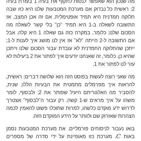
מה שנכון הוא שאפשר לנסות לתקוף את בעיה 1 בעזרת בעיה
2: ראשית כל נבדוק אם מערכת המטבעות שלנו היא כזו שבה
חלוקה חמדנית היא תמיד אופטימלית. אם זה אכן המצב, אז
התשובה לשאלה ב-1 היא תמיד "כן" בלי קשר לשאלה מה
הסכום שלנו; כלומר, במקרה כזה גם שאלה 1 היא קלה. אבל
אם התשובה ל-2 הייתה "לא" אז אין לנו מושג איך לענות ל-1;
ייתכן שהחלוקה החמדנית לא עובדת עבור הסכום שלנו וייתכן
שהיא כן. כלומר, זה שאנחנו יודעים איך לפתור את 2 ביעילות לא
עזר לנו לפתור את 1.
מה שאני רוצה לעשות בפוסט הזה הוא שלושה דברים: ראשית,
להראות איך מפרמלים מתמטית את הבעיות הללו; שנית,
להסביר מה האלגוריתם היעיל שפותר את 2; ולבסוף, לומר
משהו על איך מראים ש-1 קשה. רק עבור ה"לבסוף" אצטרך
לדרוש ידע מוקדם כלשהו, למרות שתוכלו פשוט להאמין לכמה
הצהרות שאזרוק שם ולוותר על הידע המוקדם הזה.
בואו נעבור לניסוחים פורמליים. את מערכת המטבעות נסמן
C
באות
C
. מערכת כזו מאופיינת על ידי סדרה של מספרים