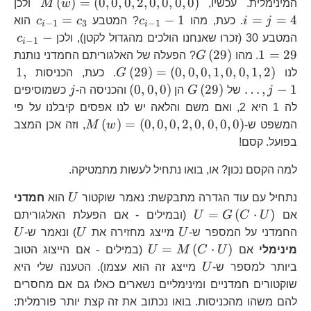
M\left(
i
(
)
=
(
0
,
0
,
0
,
2
,
0
,
0
,
0
,
0
)
המינימלית. עכשיו,
w
M
ולכן
c_{i-
c_{i-
=
−
1
=
=
4
j
i
. כעת, מהו
c
? המטבע
c
c
הוא
−
1
3
−
1
i
i
1}-1
1}=c
c_{
−
המטבע 30 (זכרו שאנחנו הולכים מהגדול לקטן), ולכן
c
−
1
i
1}
G\left(29\right)
(
29
)
1
=
29
. מהו
G
? הפעלה של האלגוריתם החמדני נותנת
G\left(29\right)=\le
1,\
1
,
(
29
)
=
(
0
,
0
,
0
,
1
,
0
,
0
,
1
,
2
)
לנו
G
. כעת, הכניסות
1
G\left(29\right)
\left(0,0,0\right)
j
(
0
,
0
,
0
)
(
29
)
…
,
−
1
j
של
G
הן
והכניסה ה-
j
כשמוסיפים
לה 1 היא 2, ואם משם והלאה יש לנו אפסים קיבלנו על פי
M\left(w\right
(
)
=
(
0
,
0
,
0
,
2
,
0
,
0
,
0
,
0
)
המשפט ש-
w
M
, וזה אכן המצב
בפועל. קסם!
למה הקסם נכון? או, בואו נתחיל לעשות מתמטיקה.
U
נתחיל עם עוד הגדרה מתבקשת: נאמר שוקטור
U
הוא
חמדני
U=G\left(C\cdot
=
(
⋅
)
אם
U
C
G
U
(ובמילים - אם הפעלת האלגוריתם
U\right)
U
U
U
החמדני על המספר ש-
U
מייצג מחזירה את
U
) ונאמר ש-
U
U=M\left(C\cdot
=
(
⋅
)
מינימלי
אם
U
C
M
U
(במילים - אם הייצוג הטוב
U\right)
U
ביותר למספר ש-
U
מייצג זה הוא עצמו). הטענה שלי היא
שוקטורים חמדניים ומינימליים נשארים כאלו גם אם מחסרים
להם משהו מהכניסות. בואו נכתוב את זה קצת יותר פורמלית: