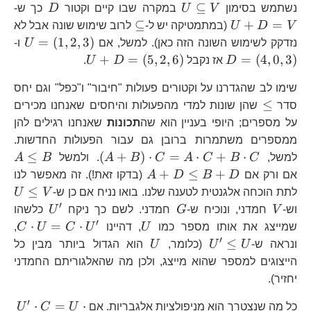
U\subseteq
D
U
⊆
נשתמש בסימון
V
U
במקרה שבו קיים וקטור
D
כך ש-
V
\subseteq
⊆
+
=
V
D
U
(במתמטיקה יש ל-
לרוב שימוש שונה אבל לא
U=\l
D=
=
(
1
,
2
,
3
)
נזדקק לשימוש השונה הזה כאן). למשל, אם
U
ו-
U+D=\left(5,2
+
=
(
5
,
2
,
6
)
=
(
4
,
0
,
3
)
D
אז נקבל
D
U
.
שימו לב שהגדרנו על וקטורים פעולות "חיבור" ו"כפל" וגם יחס
\le
≤
סדר
שהן שונות למדי מהפעולות והיחסים שאנחנו מכירים
על מספרים; היופי בעניין הוא שה
תכונות
שאנחנו רגילים להן
ממספרים משתמרות ברובן גם עבור הפעולות החדשות.
\left(A+B\right
A\
≤
(
+
)
⋅
=
⋅
+
⋅
למשל,
C
B
C
A
C
B
A
. ולמשל
B
A
C=A\cdot C+B
B
A+D\le
+
≤
+
אם ורק אם
D
B
D
A
(בדקו זאת!). זה מאפשר לנו
C
B+D
U\
≤
לתת הוכחה אלגנטית לטענה שלנו. בואו נניח אם כן ש-
V
U
V
′
V
G
U^{\pr
וש-
V
חמדני, ונוכיח ש-
G
חמדני. לשם כך ניקח
U
כלשהו
′
U
C\
⋅
=
⋅
שמייצג את אותו מספר כמו
U
, דהיינו
U
C
U
C
,
U=
′
U^{\prime}\le
U
≤
ונראה ש-
U
U
(כלומר,
U
הוא הגדול ביותר מבין כל
U^
U
הייצוגים למספר שהוא מייצג, ולכן מה שהאלגוריתם החמדני
יחזיר).
′
U^
⋅
=
⋅
כל מה שנצטרך הוא מניפולציות אלגבריות. אם
U
C
U