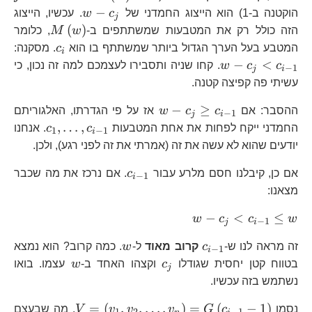
w-
−
הוקטנה ב-1) הוא הייצוג החמדני של
c
w
. עכשיו, הייצוג
j
c_{j}
M\left(w
(
)
הזה כולל רק את המטבעות שמשתתפים ב-
w
M
, כלומר
c_{i}
w-
המטבע בעל הערך הגדול ביותר שמשתתף בו הוא
c
. מסקנה:
i
c_
−
<
c
c
w
. קחו שניה ותסבירו לעצמכם למה זה נכון, כי
−
1
j
i
<c
עשיתי פה קפיצה קטנה.
1}
w-
−
≥
ההסבר: אם
c
c
w
אז על פי הגדרתו, האלגוריתם
−
1
j
i
c_{j}\ge
c_{1},\
,
…
,
החמדני ייקח לפחות את אחת המטבעות
c
c
. אנחנו
1
−
1
i
c_{i-1}
1}
יודעים שהוא לא עשה את זה (אמרתי את זה לפני רגע), ולכן.
c_{i-
אם כן, קיבלנו חסם מלרע עבור
c
. אם נרכז את מה שכבר
−
1
i
1}
מצאנו:
w-
−
<
≤
w
c
c
w
−
1
j
i
c_{j}
c_{i-
w
זה מראה לנו ש-
c
קרוב מאוד
ל-
w
. כמה קרוב? הוא נמצא
<c_{i-
−
1
i
1}
c_{j}
w
בטווח קטן יחסית שגודלו
c
1}\le
וקצהו האחד ב-
w
עצמו. בואו
j
w
נשתמש בזה עכשיו.
V=\left(v_{1
=
(
,
,
…
,
)
=
(
−
1
)
נסמן
c
G
v
v
v
V
. מה שבעצם
1
2
−
1