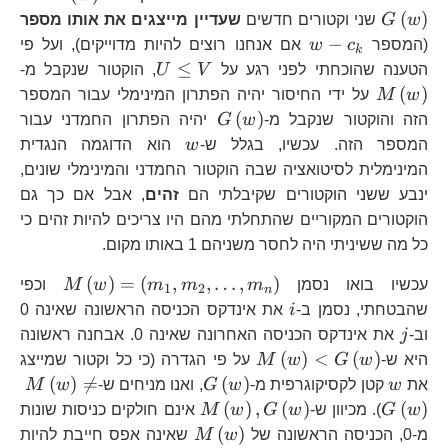
(
)
w
G
שני וקטורים חדשים
שעדיין מייצגים את אותו מספר
w-
−
(המספר
c
w
אם אנחנו רוצים להיות מדוייקים), ועל פי
k
c_{k}
U\le
M\
≤
הטענה שהוכחתי לפני רגע על
V
U
, הוקטור שנקבל מ-
V
(
)
w
M
על ידי החיסור יהיה הפתרון המינימלי עבור המספר
G\left(w\right)
(
)
הזה והוקטור שנקבל מ-
w
G
יהיה הפתרון החמדני עבור
w
המספר הזה. עכשיו, בגלל ש-
w
הוא הדוגמה הנגדית
המינימלית לסיטואציה שבה הוקטור החמדני והמינימלי שונים,
ינבע ששני הוקטורים שקיבלתי הם
זהים
, אבל אם כך גם
הוקטורים המקוריים שהתחלתי מהם היו צריכים להיות זהים כי
כל מה ששיניתי היה לחסר משניהם 1 באותו מקום.
M\left
(
)
=
(
,
,
…
,
)
עכשיו בואו נסמן
m
m
m
w
M
וכפי
1
2
n
i
שהבטחתי, נסמן ב-
i
את אינדקס הכניסה הראשונה שאינה 0
j
וב-
j
את אינדקס הכניסה האחרונה שאינה 0. אבחנה ראשונה
M\left(w\right)
(
)
<
(
)
היא ש-
w
G
w
M
על פי הגדרה (כי כל וקטור שמייצג
<G\left(w\right)
w
G\left(w\right)
M\
(
)

=
(
)
את
w
קטן לקסיקוגרפית מ-
w
G
, ואנו מניחים ש-
w
M
G\
M\left(w\right),G\left(
(
)
,
(
)
(
)
w
G
). מכיוון ש-
w
G
w
M
אינם חולקים כניסות שונות
M\left(w\right)
(
)
מ-0, הכניסה הראשונה של
w
M
שאינה אפס חייבת להיות