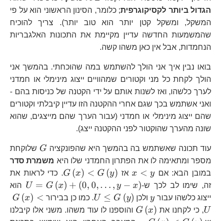
הגדול ביותר לקסיקוגרפית
; כלומר, הסינון הראשוני הוא על פי
המשקל, ומשקל קטן יותר הוא טוב יותר). צריך להוכיח
שהמשמעות החדשה עדיין מקיימת את התכונות האלגבריות
הנחמדות, אבל אין כאן משהו קשה.
בואו נבין איך אני הולך להשתמש במה שהוכחתי. בהמשך אני
הולך לקחת כל מני וקטורים שמהוויים ייצוג מינימלי או חמדני
לערך כלשהו, ואז לשנות אותם על ידי הקטנה של כניסות בהם -
ואני אשתמש בכך שגם אחרי ההקטנה הזו עדיין קיבלתי וקטורים
שהם ייצוג מינימלי או חמדני (עבור הערך שהם מייצגים, שהוא
שונה מהערך שהוקטור לפני ההקטנה ייצג).
G
עוד תכונה שאשתמש בה בהמשך היא שהפונקציה
G
שלוקחת
מספר ומתאימה לו את הפתרון החמדני שלו היא
משמרת סדר
x<y
G\left(x\right)
(
)
<
(
)
<
במובן הבא: אם
y
x
אז
y
G
x
G
. כדי לראות את
<G\left(y\righ
U=G\le
=
(
)
+
(
0
,
0
,
…
,
−
)
זה, שימו לב לכך ש-
x
y
x
G
U
הוא
x\righ
y
U\le
G\
(
)
<
≤
(
)
ייצוג כלשהו עבור
y
ולכן
y
G
U
. כמו כן בבירור
x
G
G\left(y\right)
<
G\left(x\right)
(
)
U
, כי לקחנו את
x
G
והוספנו לו עוד משהו. משני אלו קיבלנו