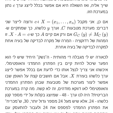
c
שייך אליה, ואז השאלה היא אם אפשר בכלל לייצג ערך
c
נתון
במערכת הזו.
X=\left(x_{1},\dot
c
=
(
,
…
,
)
אם כן, אני מקבל
x
x
X
ו-
c
ורוצה לייצר שני
1
n
C
y
G_
דברים: מערכת מטבעות
C
, וערך
y
כלשהו, כך שמתקיים ש-
M_
A
X\c
⋅
=
(
)

=
(
)
y
M
y
G
אם ורק אם קיים
A
כך ש-
c
A
X
. זו
C
C
A=c
המהות של רדוקציה - המרה של מקרה לבדיקה של בעיה אחת
למקרה לבדיקה של בעיה אחרת.
לכאורה יש לי מגבלה די מהותית - ה"נשק" היחיד שיש לי הוא
הפער שיכול להיות קיים בין הפתרון החמדני והאופטימלי.
איכשהו אני צריך לנצל אותו כדי לדעת אם בכלל אפשר לייצג
X
ערך כלשהו בעזרת
X
. אבל אם חושבים קצת על האופן שבו
אפשר ליצור מערכות של מטבעות שבהן הפתרון החמדני
והאופטימלי לאו דווקא מזדהים, זה לא קשה. מה קרה במערכת
הבריטית? היה לנו ערך - 48 - שמיוצג בקלות על ידי מספר קטן
כלשהו - 24. אלא שיש מעל 24 מספר גדול יותר, 30, ש"מכריח"
את הפתרון החמדני לפספס את 24 ולעבור להתעסק עם