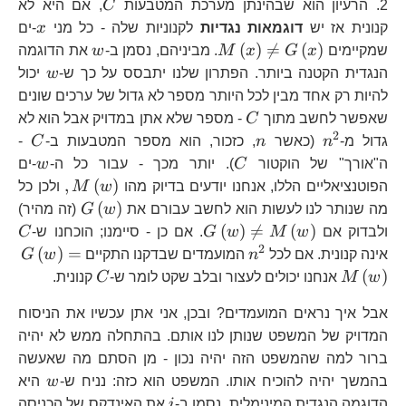
C
2. הרעיון הוא שבהינתן מערכת המטבעות
C
, אם היא לא
x
קנונית אז יש
דוגמאות נגדיות
לקנוניות שלה - כל מני
x
-ים
M\left(x\right)\ne
w
(
)

=
(
)
שמקיימים
x
G
x
M
. מביניהם, נסמן ב-
w
את הדוגמה
G\left(x\right)
w
הנגדית הקטנה ביותר. הפתרון שלנו יתבסס על כך ש-
w
יכול
להיות רק אחד מבין לכל היותר מספר לא גדול של ערכים שונים
C
שאפשר לחשב מתוך
C
- מספר שלא אתן במדויק אבל הוא לא
2
n^{2}
n
C
גדול מ-
n
(כאשר
n
, כזכור, הוא מספר המטבעות ב-
C
-
C
w
ה"אורך" של הוקטור
C
). יותר מכך - עבור כל ה-
w
-ים
,M\left(
,
(
)
הפוטנציאליים הללו, אנחנו יודעים בדיוק מהו
w
M
ולכן כל
G\left(w\r
(
)
מה שנותר לנו לעשות הוא לחשב עבורם את
w
G
(זה מהיר)
G\left(w\right)\ne
C
(
)

=
(
)
ולבדוק אם
w
M
w
G
. אם כן - סיימנו; הוכחנו ש-
C
M\left(w\right)
2
n^{2}
G\
(
)
=
אינה קנונית. אם לכל
n
המועמדים שבדקנו התקיים
w
G
C
(
)
w
M
אנחנו יכולים לעצור ובלב שקט לומר ש-
C
קנונית.
אבל איך נראים המועמדים? ובכן, אני אתן עכשיו את הניסוח
המדויק של המשפט שנותן לנו אותם. בהתחלה ממש לא יהיה
ברור למה שהמשפט הזה יהיה נכון - מן הסתם מה שאעשה
w
בהמשך יהיה להוכיח אותו. המשפט הוא כזה: נניח ש-
w
היא
i
הדוגמה הנגדית המינימלית. נסמן ב-
i
את האינדקס של הכניסה