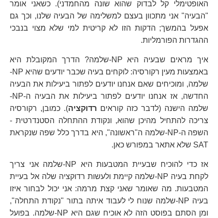
האופטימלי קל לבדוק שהוא שונה מהחמדני). כשאני אומר
"הבעיה" אני מתכוון בעצם למשלימה של הבעיה שלנו, וכך גם
אפעל בהמשך; הדקות הזו לא קריטית למי שלא מצוי בנבכי
ההגדרות הפורמליות.
איך מראים שבעיה היא NP-שלמה? הדרך המקובלת היא
באמצעות מעין רקורסיה: לוקחים בעיה שכבר יודעים שהיא NP-
שלמה, ומוכיחים שאם אנחנו יודעים לפתור ביעילות את הבעיה
החדשה, אז אנחנו יודעים לפתור ביעילות את הבעיה ה-NP-
שלמה הישנה (לדבר כזה קוראים
רדוקציה
). כמובן, רקורסיה
צריכה להתחיל מהיכן שהוא, ונקודת ההתחלה הסטנדרטית -
השפה ה-NP-שלמה ה"ראשונה", היא בדרך כלל שפה שנקראת
SAT שלא אתאר במפורש כאן.
אז כדי להוכיח שבעיית המטבעות היא NP-שלמה אני צריך
לקחת בעיה NP-שלמה קיימת ולעשות רדוקציה שלה אל בעיית
המטבעות. מה שאומר שאני קצת מרמה: אני יכול לבחור איזו
בעיה NP-שלמה שנוח לי לעבוד איתה בתור "נקודת התחלה",
ומן הסתם בפוסט הזה לא אוכיח שגם היא NP-שלמה. בפועל