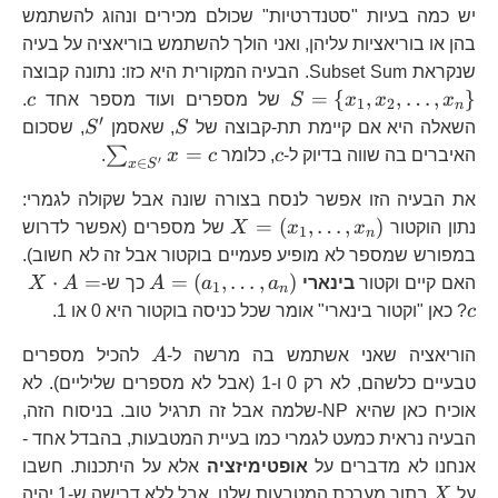
יש כמה בעיות "סטנדרטיות" שכולם מכירים ונהוג להשתמש
בהן או בוריאציות עליהן, ואני הולך להשתמש בוריאציה על בעיה
S=
שנקראת Subset Sum. הבעיה המקורית היא כזו: נתונה קבוצה
x_
c
=
{
,
,
…
,
}
x
x
x
S
של מספרים ועוד מספר אחד
c
.
1
2
n
′
S
S^{\pri
השאלה היא אם קיימת תת-קבוצה של
S
, שאסמן
S
, שסכום
c
\sum_{x\i
=
∑
האיברים בה שווה בדיוק ל-
c
, כלומר
c
x
.
′
∈
x
S
S^{\prime
את הבעיה הזו אפשר לנסח בצורה שונה אבל שקולה לגמרי:
X=\left(x_{1},\dots,x_{
=
(
,
…
,
)
נתון הוקטור
x
x
X
של מספרים (אפשר לדרוש
1
n
במפורש שמספר לא מופיע פעמיים בוקטור אבל זה לא חשוב).
A=\left(a_{1},\
X\
⋅
=
=
(
,
…
,
)
האם קיים וקטור
בינארי
a
a
A
כך ש-
A
X
1
n
A=
c
? כאן "וקטור בינארי" אומר שכל כניסה בוקטור היא 0 או 1.
A
הוריאציה שאני אשתמש בה מרשה ל-
A
להכיל מספרים
טבעיים כלשהם, לא רק 0 ו-1 (אבל לא מספרים שליליים). לא
אוכיח כאן שהיא NP-שלמה אבל זה תרגיל טוב. בניסוח הזה,
הבעיה נראית כמעט לגמרי כמו בעיית המטבעות, בהבדל אחד -
אנחנו לא מדברים על
אופטימיזציה
אלא על היתכנות. חשבו
X
על
X
בתור מערכת המטבעות שלנו, אבל ללא דרישה ש-1 יהיה