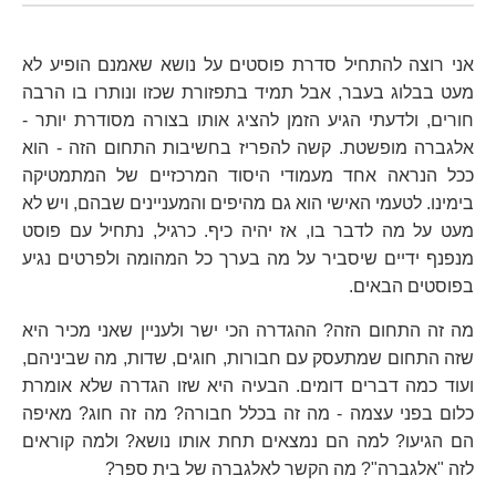
אני רוצה להתחיל סדרת פוסטים על נושא שאמנם הופיע לא
מעט בבלוג בעבר, אבל תמיד בתפזורת שכזו ונותרו בו הרבה
חורים, ולדעתי הגיע הזמן להציג אותו בצורה מסודרת יותר -
אלגברה מופשטת. קשה להפריז בחשיבות התחום הזה - הוא
ככל הנראה אחד מעמודי היסוד המרכזיים של המתמטיקה
בימינו. לטעמי האישי הוא גם מהיפים והמעניינים שבהם, ויש לא
מעט על מה לדבר בו, אז יהיה כיף. כרגיל, נתחיל עם פוסט
מנפנף ידיים שיסביר על מה בערך כל המהומה ולפרטים נגיע
בפוסטים הבאים.
מה זה התחום הזה? ההגדרה הכי ישר ולעניין שאני מכיר היא
שזה התחום שמתעסק עם חבורות, חוגים, שדות, מה שביניהם,
ועוד כמה דברים דומים. הבעיה היא שזו הגדרה שלא אומרת
כלום בפני עצמה - מה זה בכלל חבורה? מה זה חוג? מאיפה
הם הגיעו? למה הם נמצאים תחת אותו נושא? ולמה קוראים
לזה "אלגברה"? מה הקשר לאלגברה של בית ספר?