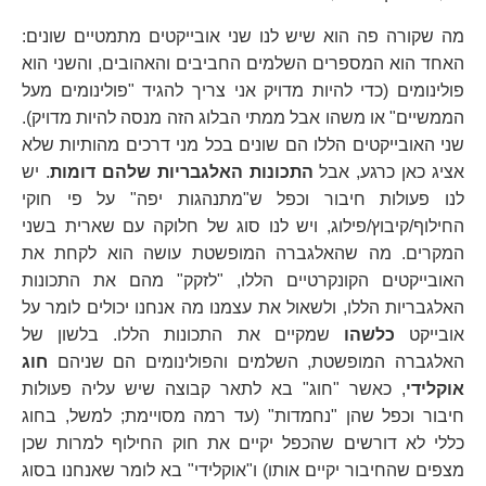
מה שקורה פה הוא שיש לנו שני אובייקטים מתמטיים שונים:
האחד הוא המספרים השלמים החביבים והאהובים, והשני הוא
פולינומים (כדי להיות מדויק אני צריך להגיד "פולינומים מעל
הממשיים" או משהו אבל ממתי הבלוג הזה מנסה להיות מדויק).
שני האובייקטים הללו הם שונים בכל מני דרכים מהותיות שלא
אציג כאן כרגע, אבל
התכונות האלגבריות שלהם דומות
. יש
לנו פעולות חיבור וכפל ש"מתנהגות יפה" על פי חוקי
החילוף/קיבוץ/פילוג, ויש לנו סוג של חלוקה עם שארית בשני
המקרים. מה שהאלגברה המופשטת עושה הוא לקחת את
האובייקטים הקונקרטיים הללו, "לזקק" מהם את התכונות
האלגבריות הללו, ולשאול את עצמנו מה אנחנו יכולים לומר על
אובייקט
כלשהו
שמקיים את התכונות הללו. בלשון של
האלגברה המופשטת, השלמים והפולינומים הם שניהם
חוג
אוקלידי
, כאשר "חוג" בא לתאר קבוצה שיש עליה פעולות
חיבור וכפל שהן "נחמדות" (עד רמה מסויימת; למשל, בחוג
כללי לא דורשים שהכפל יקיים את חוק החילוף למרות שכן
מצפים שהחיבור יקיים אותו) ו"אוקלידי" בא לומר שאנחנו בסוג