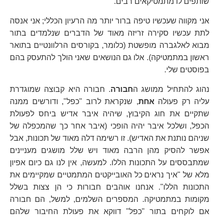
שותפים לו מתמטיקאים רבים.
אני מקווה שעכשיו טיפה ברור יותר מה הרעיון הכללי; אני אנסה
לתת עכשיו סקירה זריזה מאוד של הדברים שנלמדים בתור
מבוא לאלגברה מופשטת (כלומר, בקורסים הרלוונטיים בתואר
ראשון במתמטיקה). אלו גם הנושאים שאני הולך להתעסק בהם
בפוסטים שלי.
נהוג להתחיל ממושג ה
חבורה
. חבורה היא קבוצה שמוגדרת
עליה רק פעולה
אחת
, שנקראת לרוב "כפל", ודורשים ממנה
שתקיים את חוג הקיבוץ, שיהיה איבר אדיש ביחס לפעולת
הכפל, ושלכל איבר יהיה הופכי (איבר אחר כך שהמכפלה של
שניהם נותנת את האדיש). זו רשימה דלה מאוד של תכונות, אבל
אפשר להסיק מהן הרבה מאוד ויש שלל מושגים מעניינים
שמתבססים על התכונות הללו. למעשה, אין לנו גם כיום אפיון
מלא של "איך נראים כל האובייקטים המתמטיים שמקיימים את
התכונות הללו". אנחנו אוהבים חבורות כי הן צצות בשלל
מקומות במתמטיקה. המספרים השלמים, למשל, הם חבורה
אם לוקחים בתור "כפל" דווקא את פעולת החיבור שלהם