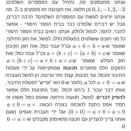
0,
אנחנו מתעסקים פה. נתחיל עם המספרים השלמים:
Z
\mat
0
,
1
,
−
1
,
2
,
−
2
וכן הלאה. את הקבוצה הזו מסמנים ב-
. מה
אנחנו יודעים לעשות עם המספרים השלמים? הרבה דברים,
אבל יש דברים שלמדנו כבר בבית הספר היסודי - אפשר
לחבר, לחסר, לכפול ולחלק. אנחנו רואים בבית הספר היסודי
כל מני חוקים ששולטים בפעולות הללו. למשל, את חוק החילוף,
a+b=b+a
+
=
+
שאומר ש-
a
b
b
a
וכנ"ל עבור כפל; ואת חוק הקיבוץ
a+\left(b+c\right
+
(
+
)
=
(
+
)
+
שאומר ש-
c
b
a
c
b
a
וכנ"ל עבור כפל; ואת
a\
×
(
+
)
=
×
+
×
חוק הפילוג שאומר ש-
c
a
b
a
c
b
a
.
b+
החוקים הללו מתארים
תכונות
שמתקיימות על ידי פעולות
החיבור והכפל. עוד תכונות, קצת יותר עדינות, הן למשל העובדה
a+0=a
a
0
0
+
0
=
ש-
a
a
לכל
a
, כלומר ש-
הוא "אדיש" לפעולת החיבור,
ואותו דבר עבור 1 ביחס לכפל. מכל התכונות הללו אפשר
להסיק דברים
. למשל, הטענה הידועה שאפס כפול משהו זה
a\
×
0
=
×
תמיד אפס ניתנת להוכחה בצורה הבאה:
a
a
(
0
+
0
)
=
×
0
+
×
0
a
a
ועל ידי העברת אגפים (שגם
0=
0
=
×
אותה צריך להצדיק עם תכונה מתאימה) מקבלים ש-
a
0
.