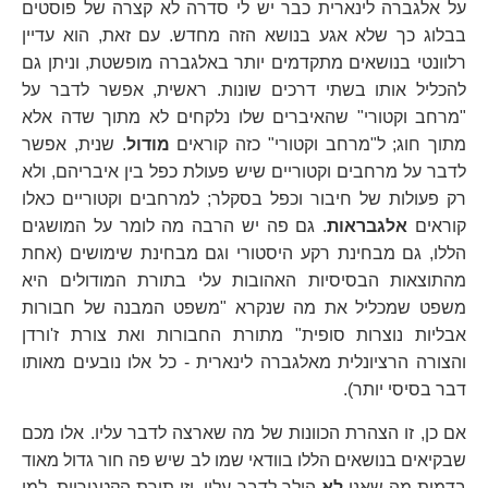
על אלגברה לינארית כבר יש לי סדרה לא קצרה של פוסטים
בבלוג כך שלא אגע בנושא הזה מחדש. עם זאת, הוא עדיין
רלוונטי בנושאים מתקדמים יותר באלגברה מופשטת, וניתן גם
להכליל אותו בשתי דרכים שונות. ראשית, אפשר לדבר על
"מרחב וקטורי" שהאיברים שלו נלקחים לא מתוך שדה אלא
מתוך חוג; ל"מרחב וקטורי" כזה קוראים
מודול
. שנית, אפשר
לדבר על מרחבים וקטוריים שיש פעולת כפל בין איבריהם, ולא
רק פעולות של חיבור וכפל בסקלר; למרחבים וקטוריים כאלו
קוראים
אלגבראות
. גם פה יש הרבה מה לומר על המושגים
הללו, גם מבחינת רקע היסטורי וגם מבחינת שימושים (אחת
מהתוצאות הבסיסיות האהובות עלי בתורת המודולים היא
משפט שמכליל את מה שנקרא "משפט המבנה של חבורות
אבליות נוצרות סופית" מתורת החבורות ואת צורת ז'ורדן
והצורה הרציונלית מאלגברה לינארית - כל אלו נובעים מאותו
דבר בסיסי יותר).
אם כן, זו הצהרת הכוונות של מה שארצה לדבר עליו. אלו מכם
שבקיאים בנושאים הללו בוודאי שמו לב שיש פה חור גדול מאוד
בדמות מה שאני
לא
הולך לדבר עליו, וזו תורת הקטגוריות. למי