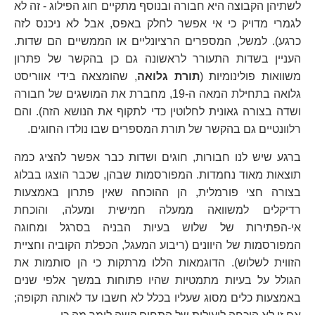
לשתיהן הקבוצה היא חבורה ובנוסף מתקיים חוג הפילוג - זה לא
לגמרי מדויק כי אי אפשר לחלק באפס, אבל לא ניכנס לזה
כרגע). למשל, המספרים הרציונליים או הממשיים הם שדות.
העניין בשדות התעורר לראשונה גם כן בהקשר של פתרון
משוואות פולינומיות (
תורת גלואה
, שהומצאה בידי אווריסט
גלואה בתחילת המאה ה-19, מחברת את המושגים של חבורה
ושדה בצורה גאונית לחלוטין כדי לתקוף את הנושא הזה). והם
רלוונטיים גם בהקשר של תורת המספרים שבו נולדו החוגים.
ברגע שיש לנו חבורות, חוגים ושדות כבר אפשר להציג כמה
תוצאות מאוד נחמדות. המפורסמות שבהן, שכבר הוצגו בבלוג
בצורה חצי פורמלית, הן ההוכחה שאין פתרון באמצעות
רדיקלים למשוואה ממעלה חמישית ומעלה, והוכחת
אי-הפתירות של שלוש בעיות הבניה בסרגל ומחוגה
המפורסמות של היוונים (ריבוע המעגל, הכפלת הקוביה וחציית
הזווית לשלוש). הדוגמאות הללו מרתקות כי הן סותמות את
הגולל על בעיות מתמטיות שהיו פתוחות במשך אלפי שנים
באמצעות כלים מסוג שעליו בכלל לא חשבו עד לאותה תקופה;