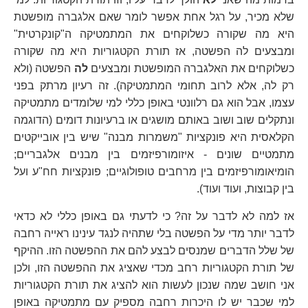
שלא מכיר, על רגל אחת אפשר לומר שאם אלגברה מופשטת
היא מה שקורה כשלוקחים את המתמטיקה ה"קונקרטית"
ומבצעים לה הפשטה, אז תורת הקטגוריות היא מה שקורה
כשלוקחים את האלגברה המופשטת ומבצעים
לה
הפשטה (ולא
רק לה, אלא לרוב תחומי המתמטיקה). זה רעיון מרתק בפני
עצמו, אבל הוא גם רלוונטי באופן כללי למי שלומדים מתמטיקה
ונתקלים שוב ושוב באותם מושגים או ברעיונות דומים (הדוגמה
הקלאסית היא פונקציות "משמרות מבנה" שיש בין אובייקטים
מתמטיים שונים - איזומורפיזמים בין מבנים אלגבריים;
הומיאומורפיזמים בין מרחבים טופולוגיים; פונקציות חח"ע ועל
בין קבוצות, ועוד ועוד).
אז למה לא לדבר על זה? כי לדעתי גם באופן כללי לא כדאי
לדבר יותר מדי על הפשטה בלי שתהיה לנגד עינינו ראייה רחבה
של שלל הדברים שמנסים לבצע להם את ההפשטה הזו. ההיקף
של תורת הקטגוריות רחב מכדי שאציג את ההפשטה הזו, ולכן
אני חושב שמה שנכון לעשות הוא להציג את תורת הקטגוריות
למי שכבר יש לו היכרות רחבה מספיק עם מתמטיקה באופן