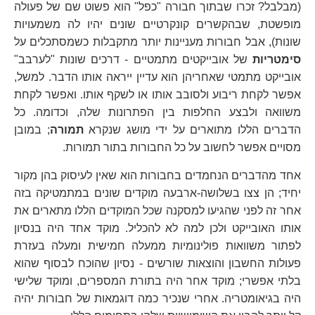
(מבלבל? זכרו שבתוך חבורה "כפל" הוא פשוט שם של פעולה
מופשטת, שבהקשרים קונקרטיים שונים יהיו לה משמעויות
שונות), אבל חבורות מעניינות יותר מתקבלות כשמסתכלים על
סימטריות
של אובייקטים מתמטיים - דרכים שונות "לערבב"
אובייקט מתמטי שאחריהן הוא עדיין ייראה אותו הדבר. למשל,
אפשר לקחת ריבוע ולסובב אותו או לשקף אותו. ואפשר לקחת
משוואה ולבצע החלפות בין הפתרונות שלה, וכדומה. כל
הדברים הללו מתוארים על ידי מושג שנקרא
תמורה
; במובן
מסויים אפשר לחשוב על כל החבורות בתור תמורות.
אחד מהדברים הנחמדים בחבורות הוא שאין לעיסוק בהן מקור
יחיד; הן צצו בשלושה-ארבעה מוקדים שונים במתמטיקה בזה
אחר זה לפני שהגיעו למסקנה שכל המוקדים הללו מתארים את
אותו האובייקט ולכן למה לא להכליל. מוקד אחד היה בנסיון
לפתור משוואות פולינומיות ממעלה חמישית ומעלה בעזרת
פעולות החשבון והוצאות שורשים - נסיון שהוכח לבסוף שהוא
בלתי אפשרי; מוקד אחר היה בתורת המספרים, ומוקד שלישי
היה בגיאומטריה. אחרי שנכיר כמה דוגמאות של חבורות יהיה