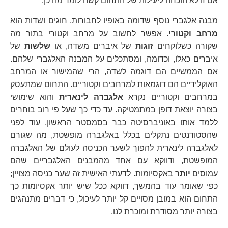
אם זו לא הוכחה ליעילות של התחום קשה לומר מה כן.
מבנה אלגברי נוסף שדומה באופיו לחבורות, חוגים ושדות הוא
מרחב וקטורי
. אפשר לחשוב על מרחב וקטורי בתור מה
שקורה כשלוקחים
זוגות
של איברים משדה, או
שלשות
של
איברים כאלו, וכדומה, ומסתכלים על המבנה האלגברי שלהם.
אם הממשיים הם דוגמה לשדה, הרי שהמישור או המרחב
האוקלידיים הם דוגמאות למרחבים וקטוריים. התחום שמתעסק
במרחבים וקטוריים נקרא
אלגברה לינארית
והוא שימושי
בצורה יוצאת דופן במתמטיקה. עד כדי כך שעל פי רוב בוחרים
ללמד אותו באוניברסיטה כבר בסמסטר הראשון, עוד לפני
שהסטודנטים נתקלים בכלל באלגברה מופשטת, מה שגורם
לאלגברה לינארית להפוך לשער הכניסה לעולם של האלגברה
המופשטת, ודווקא עם אחד מהמבנים האלגבריים שהם
עמוסים
יותר
באקסיומות. לדעתי האישית זה שער כניסה מצויין;
כפי שאומר עוד בהמשך, דווקא ככל שיש יותר אקסיומות כך
התחום הוא במובן מסויים קל יותר לעיכול, כי דברים מתנהגים
בצורה יותר מסודרת ומוכרת לנו.