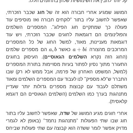
קל יותר להבין את השימושיות שלהן בתחומים הללו.
המושג שמגיע אחרי חבורה הוא זה של
חוג
שכבר הזכרתי,
שאפשר לחשוב עליו בתור "לוקחים חבורה ואז מוסיפים עוד
פעולה כך שמתקיים חוג הפילוג". המספרים השלמים
והפולינומים הם דוגמאות לחוגים שכבר הזכרתי, ויש עוד
דוגמאות מעניינות, מאוד, למשל החוג של כל המספרים
a+bi
a,b
,
+
המרוכבים מהצורה
bi
a
כאשר
b
a
הם מספרים שלמים
(החוג הזה נקרא
השלמים הגאוסיים
). העיסוק בחוגים
התעורר מתוך נסיון לפתור בעיות מסויימות בתורת המספרים
(למשל, המשפט האחרון של פרמה, אבל ממש לא רק) שבו
התברר ש"לא מספיק" לנו לעבוד עם המספרים השלמים ומאוד
משתלם לעבוד עם קבוצות מספרים גדולות יותר שעדיין
מתנהגות בערך כמו השלמים (השלמים הגאוסיים הם דוגמא
קלאסית).
אחרי חוגים מגיע המושג של
שדה
, שאפשר לחשוב עליו בתור
חוג שבו שתי הפעולות "מתנהגות נחמד" (באופן לא לגמרי
מדויק אפשר לומר ששדה הוא קבוצה עם שתי פעולות שביחס