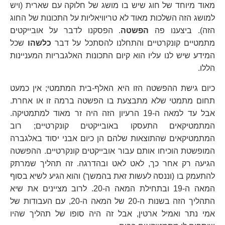
מאוד מיוחד של חוג שיש בו מושג של חלוקה עם שארית (ויש
למושג הזה השלכות מאוד לא טריוויאליות על התכונות של החוג
הזה). ביצענו פה
הפשטה
. הפסקנו לדבר על אובייקטים
מתמטיים קונקרטיים והתחלנו להסתכל על דבר
כלשהו
שכל
המידע שיש לנו עליו הוא קיום התכונות האלגבריות המעניינות
הללו.
כיום גישת ההפשטה הזו היא האלף-בית המתמטי; אין כמעט
תחום מתמטי שלא מתבצעת בו הפשטה ברמה זו או אחרת.
אבל עד למאה ה-19 הרעיון הזה היה זר מאוד למתמטיקה.
המתמטיקאים התעסקו באובייקטים קונקרטיים; רוב
המתמטיקאים שהתוצאות שלהם הן כיום אבני יסוד באלגברה
המופשטת הוכיחו אותם עבור אובייקטים קונקרטיים. ההפשטה
הגיעה רק אחר כך, לאט לאט ובהדרגה. זה תהליך שמרתק
להתעמק בו (וננסה לעשות זאת בהמשך) והוא הגיע לשיא בסוף
המאה ה-19 ובתחילת המאה ה-20. לרוב מציינים את שיא
התהליך הזה בשנות ה-20 של המאה ה-20, עם העבודות של
אמי נתר ואמיל ארטין, אבל זה היה סופו של תהליך שהיו