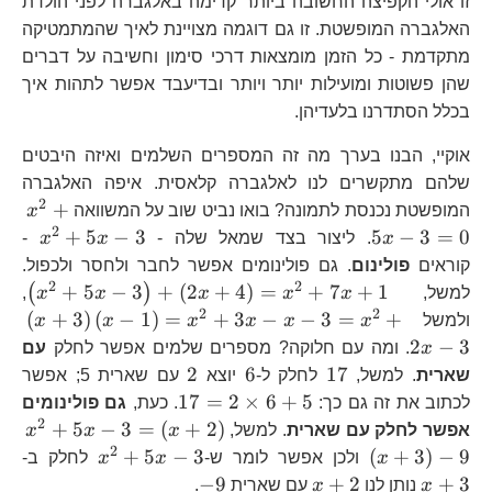
זו אולי הקפיצה החשובה ביותר קדימה באלגברה לפני הולדת
האלגברה המופשטת. זו גם דוגמה מצויינת לאיך שהמתמטיקה
מתקדמת - כל הזמן מומצאות דרכי סימון וחשיבה על דברים
שהן פשוטות ומועילות יותר ויותר ובדיעבד אפשר לתהות איך
בכלל הסתדרנו בלעדיהן.
אוקיי, הבנו בערך מה זה המספרים השלמים ואיזה היבטים
שלהם מתקשרים לנו לאלגברה קלאסית. איפה האלגברה
2
x^
+
המופשטת נכנסת לתמונה? בואו נביט שוב על המשוואה
x
3=
2
x^{
+
5
−
3
5
−
3
=
0
x
. ליצור בצד שמאל שלה -
x
x
-
3
קוראים
פולינום
. גם פולינומים אפשר לחבר ולחסר ולכפול.
2
2
\l
+
5
−
3
+
(
2
+
4
)
=
+
7
+
1
(
)
למשל,
x
x
x
x
x
,
3\
2
2
\le
(
+
3
)
(
−
1
)
=
+
3
−
−
3
=
+
ולמשל
x
x
x
x
x
x
1\
2
−
3
x
. ומה עם חלוקה? מספרים שלמים אפשר לחלק
עם
3=
17
6
2
2
6
17
שארית
. למשל,
לחלק ל-
יוצא
עם שארית 5; אפשר
17=2\times6+5
17
=
2
×
6
+
5
לכתוב את זה גם כך:
. כעת,
גם פולינומים
2
x^
+
5
−
3
=
(
+
2
)
אפשר לחלק עם שארית
. למשל,
x
x
x
3=
2
x^{2}+5x
x
+
5
−
3
(
+
3
)
−
9
x
ולכן אפשר לומר ש-
x
x
לחלק ב-
3
x+2
-9
−
9
+
2
+
3
x
נותן לנו
x
עם שארית
.