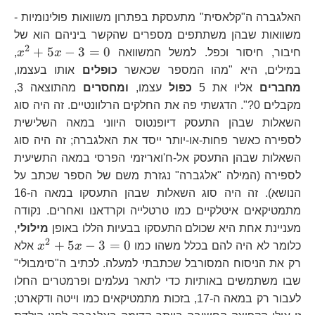
האלגברה ה"קלאסית" מתעסקת בפתרון משוואות פולינומיות -
משוואות שבהן משתתפים מספרים שהקשר ביניהם הוא של
2
x^
+
5
−
3
=
0
חיבור, חיסור וכפל. למשל המשוואה
x
x
,
3=
במילים, היא "מהו המספר שכאשר
כופלים
אותו בעצמו,
מחברים
אליו את 5
כפול
עצמו,
ומחסרים
מהתוצאה 3,
מקבלים 0?". הדגשתי פה את החלקים הרלוונטיים. זה היה סוג
השאלות שבהן התעסק דיופנטוס היווני במאה השלישית
לספירה כאשר פחות-או-יותר ייסד את האלגברה; זה היה סוג
השאלות שבהן התעסק אל-ח'ואריזמי הפרסי במאה התשיעית
לספירה (המילה "אלגברה" נגזרת משם של הספר שכתב על
הנושא). זה היה סוג השאלות שבהן התעסקו במאה ה-16
מתמטיקאים איטלקיים כמו טרטלייה וקרדאנו ואחרים. נקודה
מעניינת אחת היא שכולם התעסקו בבעיות הללו באופן
מילולי
,
2
x^{2}
+
5
−
3
=
0
כלומר לא היה להם בכלל משהו כמו
x
x
אלא
3=0
רק את הניסוח המסורבל שכתבתי למעלה. לכתיב ה"סימבולי"
שבו משתמשים באותיות כדי לתאר נעלמים ופרמטרים החלו
לעבור רק במאה ה-17, בזכות מתמטיקאים כמו וייטה ודקארט;