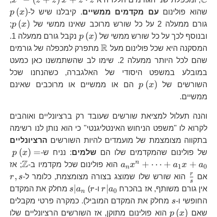
C
x
z
z
x
z
z
\l
p\
(
)
שהוא פולינום
עם מקדמים ממשיים
. קיבלנו שיש ל-
x
p
p\
(
)
גורם ממעלה 2 על כל שורש מרוכב שאינו ממשי של
x
p
;
p\left(x\right)
(
)
ובנוסף לכך על כל שורש ממשי של
x
p
נקבל גורם ממעלה 1.
R
\mathbb{R}
המסקנה היא שכל פולינום מעל
מתפרק למכפלה של גורמים
שהם לכל היותר ממעלה 2. שימו לב שהשתמשנו כאן כמעט
במובלע במשפט היסודי של האלגברה, כשהנחנו שכל
p\left(x\right)
(
)
השורשים של
x
p
הם או ממשיים או מרוכבים שאינם
ממשיים.
והנה תעלול למציאת שורשים שעובד רק ברציונליים ואוהבים
לקרוא לו "משפט הניחוש האינטליגנטי" כי הוא נותן לנו רשימה
בתקווה מצומצמת של מועמדים להיות השורשים
הרציונליים
p\
(
)
=
של פולינום שהמקדמים שלו הם
שלמים
: נניח ש-
x
p
Z
\mat
n
+
⋯
+
+
a
x
a
x
a
הוא פולינום שכל מקדמיו ב-
; אז
1
0
n
\frac{r}
r,s
r
,
אם
הוא שורש שלו שמוצג בצורה מצומצמת, כלומר ל-
s
r
s
{s}
r|a_{0}
r
s|a_{n}
∣
∣
אין גורם משותף, אז בהכרח
a
r
ו-
r
(
a
s
מחלק את המקדם
0
n
s
החופשי ו-
s
מחלק את המקדם המוביל). כמקרה פרטי מקבלים
p\left(x\right)
(
)
שאם
x
p
הוא פולינום מתוקן, אז השורשים הרציונליים שלו