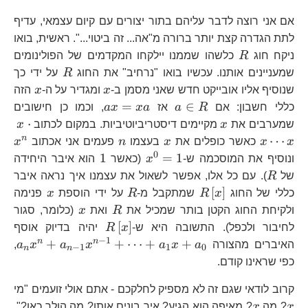
אם אני רוצה לדבר עליהם בתור יצורים עם קיום עצמאי, עדיף
לתת הגדרה קצת יותר ברורה מ"אה... זה ביטוי...". ראשית, בואו
R
ניקח חוג
R
כלשהו שממנו יילקחו המקדמים של הפולינומים
R
שמעניינים אותנו. עכשיו בואו "נרחיב" את החוג
R
על ידי כך
x
x
שנוסיף אליו אובייקט חדש שאני מסמן ב-
x
ומגדיר על ה-
x
הזה
a\in
ax=xa
=
∈
כללי חשבון: אם
R
a
אז
a
x
x
a
, וכמו כן חישובים
R
x
x\
⋅
שמערבים את
x
מקיימים דיסטריביוטיביות. במקום לכתוב
x
x\
x
n
x
n
⋯
x
x
כאשר כופלים את
x
בעצמו
n
פעמים אני אכתוב
x
x
0
x^{0}=1
1
1
=
1
ונוסיף את המוסכמה ש-
x
(כאשר
הוא איבר היחידה
R
של
R
). עם כל אלו, אפשר לשאול את עצמנו איך נראה איבר
R\left[x\right]
R
x
[
]
כללי של החוג
x
R
שמתקבל מ-
R
על ידי הוספת
x
פנימה
R
x
ולקיחת החוג הקטן בותר שמכיל את
R
ואת
x
(כלומר, סגור
R\left[x\right]
[
]
לחיבור ולכפל). התשובה היא ש-
x
R
יהיה בדיוק אוסף
−
1
a_
n
n
+
+
⋯
+
+
האיברים מהצורה
a
x
a
x
a
x
a
,
−
1
1
0
n
n
1}
כפי שראינו קודם.
1}
x
קרוב לודאי שגם זה לא מספיק לחלקכם - אתם אולי זועמים "מי
x
x
? מה
x
? מאיפה הוא הגיע? איך בונים אותו? מה הולך כאן?".