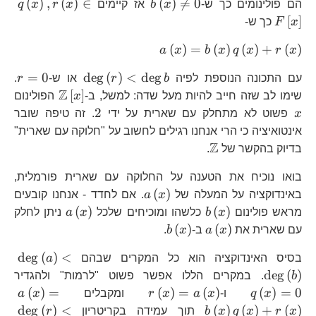
F\
b\left(x\right)\ne0
q\l
(
)
,
(
)
∈
(
)

=
0
הם פולינומים כך ש-
x
b
אז קיימים
x
r
x
q
F\l
[
]
x
F
כך ש-
a\left(x\right)=b\left(x\ri
(
)
=
(
)
(
)
+
(
)
a
x
b
x
q
x
r
x
\deg\left(r\ri
r=
=
0
d
e
g
(
)
<
d
e
g
עם התכונה הנוספת לפיה
b
r
או ש-
r
.
<\deg b
Z
\mathbb{Z
x
[
]
שימו לב שזה חייב להיות מעל שדה: למשל, ב-
x
הפולינום
2
2
x
פשוט לא מתחלק עם שארית על ידי
. זה טיפה שובר
אינטואיציה כי הרי אנחנו רגילים לחשוב על "חלוקה עם שארית"
Z
\mathbb{Z}
בדיוק בהקשר של
.
בואו נוכיח את הטענה על החלוקה עם שארית פורמלית,
a\left(x\right)
(
)
באינדוקציה על המעלה של
x
a
. אם לחדד - אנחנו קובעים
b\left(x\right)
a\left(x\ri
(
)
(
)
מראש פולינום
x
b
כלשהו ומוכיחים שלכל
x
a
ניתן לחלק
a\left(x\right)
b\left(x\right)
(
)
(
)
עם שארית את
x
a
ב-
x
b
.
\de
d
e
g
(
)
<
בסיס האינדוקציה הוא כל המקרים שבהם
a
<\
q\
d
e
g
(
)
b
. במקרים הללו אפשר פשוט "לרמות" ולהגדיר
r\left(x\right)=a\left(x\
a\l
(
)
=
(
)
=
(
)
(
)
=
0
x
q
ו-
x
a
x
r
ומקבלים
x
a
\de
d
e
g
(
)
<
(
)
(
)
+
(
)
x
r
x
q
x
b
תוך עמידה בקריטריון
r