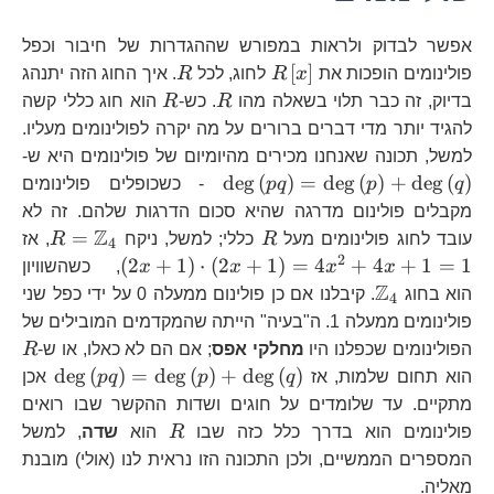
אפשר לבדוק ולראות במפורש שההגדרות של חיבור וכפל
R\left[x\right]
R
[
]
פולינומים הופכות את
x
R
לחוג, לכל
R
. איך החוג הזה יתנהג
R
R
בדיוק, זה כבר תלוי בשאלה מהו
R
. כש-
R
הוא חוג כללי קשה
להגיד יותר מדי דברים ברורים על מה יקרה לפולינומים מעליו.
\d
למשל, תכונה שאנחנו מכירים מהיומיום של פולינומים היא ש-
d
e
g
(
)
=
d
e
g
(
)
+
d
e
g
(
)
q
p
pq
- כשכופלים פולינומים
מקבלים פולינום מדרגה שהיא סכום הדרגות שלהם. זה לא
Z
R
R=\m
\l
=
עובד לחוג פולינומים מעל
R
כללי; למשל, ניקח
R
, אז
4
2
(
2
+
1
)
⋅
(
2
+
1
)
=
4
+
4
+
1
=
1
x
x
x
x
, כשהשוויון
Z
\mathbb{Z}_{4}
הוא בחוג
. קיבלנו אם כן פולינום ממעלה 0 על ידי כפל שני
4
פולינומים ממעלה 1. ה"בעיה" הייתה שהמקדמים המובילים של
R
הפולינומים שכפלנו היו
מחלקי אפס
; אם הם לא כאלו, או ש-
R
\deg\
d
e
g
(
)
=
d
e
g
(
)
+
d
e
g
(
)
הוא תחום שלמות, אז
q
p
pq
אכן
מתקיים. עד שלומדים על חוגים ושדות ההקשר שבו רואים
R
פולינומים הוא בדרך כלל כזה שבו
R
הוא
שדה
, למשל
המספרים הממשיים, ולכן התכונה הזו נראית לנו (אולי) מובנת
מאליה.