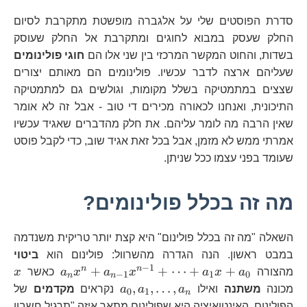
סדרת הפוסטים שלי על אלגברה מופשטת מתקרבת לסיום
החלק שעסק במבוא לחוגים ומתקרבת אל החלק שעוסק
בשדות, והחוט המקשר המרכזי בין שני אלו הם
חוגי פולינומים
שעליהם ארצה לדבר עכשיו. פולינומים הם מאותם יצורים
שצצים במתמטיקה בשלל מקומות, וגולשים גם למתמטיקה
התיכונית, ואנחנו לכאורה מכירים די טוב - אבל זה לא אומר
שאין הרבה מה לומר עליהם. את חלק מהדברים שאגיד עכשיו
אמרתי ממש לא מזמן, אבל בכל זאת אגיד שוב, כדי לקבל פוסט
שעומד בפני עצמו ככל שניתן.
מה זה בכלל פולינומים?
השאלה "מה זה בכלל פולינום" היא קצת יותר טריקית משנדמה
במבט ראשון. הנה הגדרה מהשרוול: פולינום הוא
ביטוי
−
1
a_{n}x^{
x
n
n
+
+
⋯
+
+
מהצורה
a
x
a
x
a
x
a
כאשר
x
−
1
1
0
n
n
1}x^{n-
a_{0},a_{1},\dots,a
,
,
…
,
מכונה
משתנה
ואילו
a
a
a
נקראים
מקדמים
של
0
1
n
1}+\dots
הפולינום. האינטואיציה היא שפולינום מתאר איזה "תרגיל חשבון