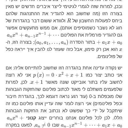
ובכן, למרות שזה לגמרי לגיטימי לייצר איברים חדשים יש מאין
בצורה הזו (מה שחשוב הוא להגדיר את ההתנהגות שלהם
R
ביחס לפעולות החשבון של
R
ולווודא ששום דבר בהגדרות של
חוג לא נשבר כשמוסיפים אותם), אם ממש מתעקשים אפשר
−
1
a_
n
n
+
+
⋯
גם להגדיר פורמלית את הפולינום
x
a
x
a
−
1
n
n
1}
\left(a_{0},a
x
(
,
,
…
,
)
+
+
a
x
a
בתור הסדרה
a
a
a
; בצורה הזו, ה-
0
1
1
0
n
1}
x
הוא אכן רק סימון, אבל כזה שעוזר לנו להבין איך ייראה כפל
של פולינומים.
יש נקודה עדינה אחת בהגדרה הזו שחשוב להתייחס אליה: אם
2
p\left(x\righ
(
)
=
0
⋅
+
+
1
אני כותב יצור כמו
x
x
x
p
אני לא רוצה
x^{2}+x+1
x+1
+
1
לחשוב עליו בתור אובייקט שונה מאשר
x
. לכן, למרות
שלפעמים משתלם לי מאוד לכתוב פולינום שהחזקות הגבוהות
שלו מוכפלות ב-0 (עוד רגע נראה דוגמא לכך, בהגדרת חיבור
וכפל פולינומים) אני רוצה לומר שזה עדיין אותו פולינום כמו זה
שיתקבל על ידי כך שפשוט לא נכתוב את החזקות הגבוהות
a_
n
+
הללו. לכן לכל פולינום אנחנו בוחרים ייצוג
קנוני
x
a
n
1}
−
1
a_{n}\ne0
n

=
0
+
⋯
+
+
a
x
a
x
a
שבו
a
, למעט במקרה
−
1
1
0
n
n