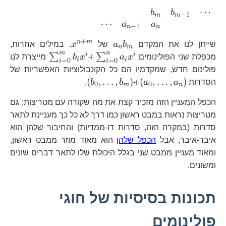
b_{0}\\ & &
⋯
\begin{array}
b
b
−
1
m
m
& a_{0} &
⋯
{ccccccc} & &
a
a
−
1
n
n
a_{1} &
& b_{m} &
a_{2} &
+
a_{n}b_{m}
x^{n+m}
n
m
שייתן לנו את המקדם
b
a
של
x
. במילים אחרות,
b_{m-1} &
n
m
\cdots
m
n
\sum_{i=0}^{n}a_{i}
\sum_{i=0
i
i
∑
∑
מכפלת שני הפולינומים
x
a
ו-
x
b
מייצרת לנו
\cdots\\ &
i
i
=
0
=
0
i
i
\end{array}
\cdots &
פולינום חדש, שמקדמיו הם כל הקונבולוציות האפשריות של
\left(a_{0},\dots,a_{n}\right)
\left(b_{0},\dots,b
(
,
…
,
)
(
,
…
,
)
a_{n-1} &
הסדרות
a
a
ו-
b
b
.
0
0
m
n
a_{n}
הכפל המעניין הזה מזכיר קצת את מה שקורה עם מטריצות; גם
\end{array}
מטריצות נראות במבט ראשון כמו דרך לא כל כך מעניינת לתאר
סדרות (במקרה הזה, סדרות דו-ממדיות) והחיבור שלהן הוא
איבר-איבר, אבל
הכפל שלהן
הוא מאוד מוזר ממבט ראשון,
ומאוד מעניין ממבט שני בגלל היכולת שלו לתאר דברים שונים
ומשונים.
תכונות בסיסיות של חוגי
פולינומים