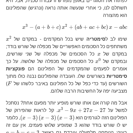
לפתוח את הסוגריים באופן מפורש זו עבודה טכנית, אבל היא
b\r
תשתלם לנו, כי אחרי שנעשה אותה נראה (ונרגיש) שהפולינום
c\
הוא מהצורה
3
2
x^{3}-
−
(
+
+
)
+
(
+
+
)
−
x
a
b
c
x
ab
a
c
b
c
x
ab
c
\left(a+
2
x^
שימו לב ל
סימטריה
שיש בכל המקדמים - במקדם של
x
abc
משתתפים כל הסכומים האפשריים של מכפלה של שורש בודד;
x
במקדם של
x
כל הסכומים של מכפלה של שני שורשים,
0
x^{0}
ובמקדם של
x
כל הסכומים של מכפלה של שלושה. על כך
אומרים לפעמים שהמקדמים של הפולינום הם
פונקציות
סימטריות
בשורשים שלו. העובדה שהפולינום נבנה כולו מתוך
F
השורשים (עד כדי כפל של כל הפולינום באיבר כלשהו של
F
)
מצביעה יפה על החשיבות הרבה שלהם.
אבל מה קורה אם אותו שורש מופיע יותר מפעם אחת? נסתכל
3
x^{3}-9x+27x-
−
9
+
27
−
27
למשל על
x
x
x
. קל לראות שהפירוק של
27
\left(x-
(
−
3
)
(
−
3
)
(
−
3
)
הפולינום הזה לגורמים הוא
x
x
x
, כלומר
3\right)
יש לו שורש בודד שהוא 3 שמופיע שלוש פעמים. אין עם זה
3\right)
a
=
=
=
3
בעיה; הנוסחה מלמעלה עובדת גם כאשר
c
b
a