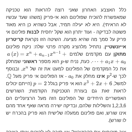
כלל האצבע האחרון שאני רוצה להראות הוא טכניקה
שמאפשרת להוכיח שפולינום הוא אי-פריק (משהו שעד עכשיו
לא הראיתי). היא לא יעילה תמיד, אבל כשהיא כן היא מאוד
פשוטה לבדיקה - ועוד יתרון הוא שקל יחסית
לבנות
פולינום אי
פריק על סמך מה שהיא מציעה. השיטה הזו נקראת
קריטריון
אייזנשטיין
. נתחיל מלהציג מקרה פרטי שלה: ניקח פולינום
−
1
a\
n
n
(
)
=
+
+
מתוקן
עם מקדמים שלמים
x
a
x
x
a
−
1
n
1}
p
⋯
+
+
a
x
a
. כעת, נניח ש-
p
הוא מספר
ראשוני
שמחלק
1
0
1}
x^{n}
n
את כל המקדמים של הפולינום למעט את זה של
x
, ובנוסף
2
Q
p^{2}
a_{0}
\m
לכך ש-
p
אינו
מחלק את
a
- אז הפולינום אי פריק מעל
.
0
3
x^{3}+2x+6
p=2
=
2
+
2
+
6
למשל,
x
x
הוא אי פריק בגלל
p
(הייתם יכולים
לראות זאת גם בעזרת הטכניקות הקודמות; השורשים
האפשריים היחידים של הפולינום הזה מעל הרציונליים הם
1,2,3,6 והשלילות שלהם, ובדיקה ישירה מראה שאף אחד מהם
אינו שורש, ואם פולינום ממעלה שלישית הוא פריק בהכרח יש
לו שורש).