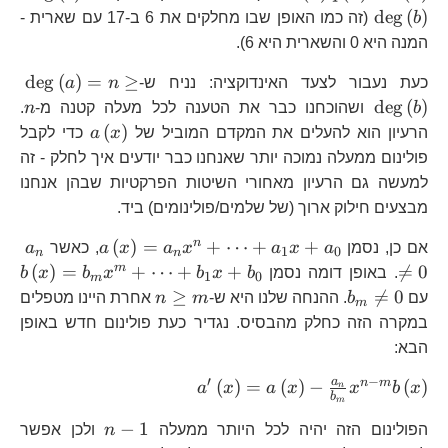
<\
d
e
g
(
)
b
(זה כמו האופן שבו מחלקים את 6 ב-17 עם שארית -
המנה היא 0 והשארית היא 6).
\d
d
e
g
(
)
=
≥
כעת נעבור לצעד האינדוקציה: נניח ש-
n
a
n
d
e
g
(
)
b
ושהוכחנו כבר את הטענה לכל מעלה קטנה מ-
n
.
a\left(x\ri
(
)
הרעיון הוא להעלים את המקדם המוביל של
x
a
כדי לקבל
פולינום ממעלה נמוכה יותר שאנחנו כבר יודעים איך לחלק - זה
למעשה גם הרעיון מאחורי השיטות הפרקטיות שבהן אנחנו
מבצעים חילוק ארוך (של שלמים/פולינומים) ביד.
a\left(x\r
a_
n
(
)
=
+
⋯
+
+
אם כן, נסמן
a
x
a
x
a
x
a
, כאשר
a
1
0
n
n
b
m
(
)
=
+
⋯
+
+

=
0
. באופן דומה נסמן
b
x
b
x
b
x
b
1
0
m
b_{m}\ne0
n\ge
≥

=
0
עם
b
. ההנחה שלנו היא ש-
m
n
אחרת היינו מטפלים
m
m
במקרה הזה כחלק מהבסיס. נגדיר כעת פולינום חדש באופן
הבא:
′
−
a^{\prime}\left(x\right
a
n
m
(
)
=
(
)
−
(
)
a
x
a
x
x
b
x
n
b
m
\frac{a_{n}}{b_{m}}x
n-
−
1
m}b\left(x\right)
הפולינום הזה יהיה לכל היותר ממעלה
n
ולכן אפשר