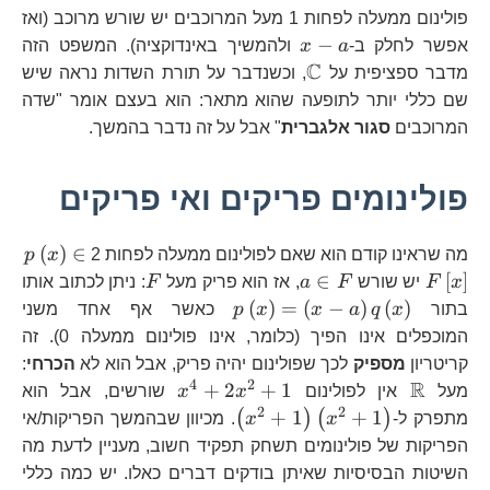
פולינום ממעלה לפחות 1 מעל המרוכבים יש שורש מרוכב (ואז
x-
−
אפשר לחלק ב-
a
x
ולהמשיך באינדוקציה). המשפט הזה
a
C
\mathbb{C}
מדבר ספציפית על
, וכשנדבר על תורת השדות נראה שיש
שם כללי יותר לתופעה שהוא מתאר: הוא בעצם אומר "שדה
המרוכבים
סגור אלגברית
" אבל על זה נדבר בהמשך.
פולינומים פריקים ואי פריקים
p\
(
)
∈
מה שראינו קודם הוא שאם לפולינום ממעלה לפחות 2
x
p
F\
a\in
F
∈
[
]
x
F
יש שורש
F
a
, אז הוא פריק מעל
F
: ניתן לכתוב אותו
F
p\left(x\right)=\left(x-
(
)
=
(
−
)
(
)
בתור
x
q
a
x
x
p
כאשר אף אחד משני
a\right)q\left(x\right)
המוכפלים אינו הפיך (כלומר, אינו פולינום ממעלה 0). זה
קריטריון
מספיק
לכך שפולינום יהיה פריק, אבל הוא לא
הכרחי
:
4
2
R
\mathbb{R}
x^{4}+2x^{2}+1
+
2
+
1
מעל
אין לפולינום
x
x
שורשים, אבל הוא
2
2
\left(x^{2}+1\right)\lef
+
1
+
1
(
)
(
)
מתפרק ל-
x
x
. מכיוון שבהמשך הפריקות/אי
הפריקות של פולינומים תשחק תפקיד חשוב, מעניין לדעת מה
השיטות הבסיסיות שאיתן בודקים דברים כאלו. יש כמה כללי