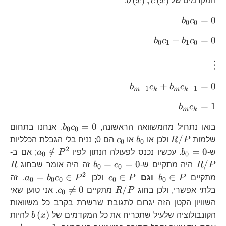
(
)
,
(
)
המקדמים של
x
c
x
b
:
b_{0}c_{0}=0
=
0
b
c
0
0
b_{0}c_{1}+b_{1}c_{0}=0
+
=
0
b
c
b
c
0
1
1
0
\vdots
⋮
b_{m-
+
=
0
b
c
b
c
−
1
−
1
m
k
m
k
1}c_{k}+b_{m}c_{k-
b_{m}c_{k}=1
=
1
b
c
1}=0
m
k
b_{0}c_{0}=
=
0
בואו נתחיל מהמשוואה הראשונה,
c
b
. אנחנו בתחום
0
0
R/P
b_{0}
c_{0}
/
שלמות
P
R
ולכן או
b
או
c
הם 0; נניח בלי הגבלת הכלליות
0
0
2
b_{0}=0
a_{0}\n
R
∈
/
=
0
ש-
b
. עכשיו נכנס לפעולה הנתון לפיו
P
a
; אם ב-
0
0
P^{2}
b_{0}=c_{0}=0
R
=
=
0
/
P
R
היה מתקיים ש-
c
b
זה היה אומר שבחוג
R
0
0
2
b_{0}\in
c_{0}\in
a_{0
=
∈
∈
∈
מתקיים
P
b
וגם
P
c
ולכן
P
c
b
a
. זה
0
0
0
0
0
P
P
P^{2
R/P
c_{0}\ne0

=
0
/
בלתי אפשרי, ולכן בחוג
P
R
מתקיים
c
. אני טוען שאי
0
השוויון הקטן הזה יגרום לתגובת שרשרת בקרב כל משוואות
b\left(
(
)
הקונבולוציה שלעיל שתכריח את כל המקדמים של
x
b
להיות