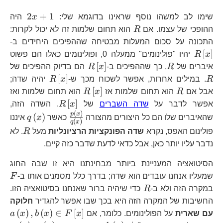
2x+1
2
+
1
שימו לב למשהו נוסף שראינו בדוגמא שלי:
x
היה
R
ההופכי של עצמו. אם
R
הוא תחום שלמות זה לא יכול לקרות:
R\
התכונה על סכום המעלות מבטיחה שההפיכים היחידים ב-
[
]
x
R
יהיו "פולינומים" ממעלה 0, ופולינומים כאלו הם פשוט
R
R\left[x\right]
R
[
]
איברים של
R
, כך שההפיכים ב-
x
R
הם בדיוק ההפיכים של
R\left[x\rig
[
]
R
. במילים אחרות, אפשר לשכוח מכך ש-
x
R
יהיה שדה;
R
R\left[x\right]
[
]
אבל אם
R
הוא תחום שלמות אז
x
R
הוא תחום שלמות ואז
R\left[x\right
[
]
אפשר לדבר על
שדה השברים
של
x
R
. השדה הזה,
(
)
\frac{p\left(x\r
q\left
p
x
(
)
שהאיברים שלו הם כל היצורים מהצורה
כאשר
x
q
איננו
(
)
q
x
{q\left(x\right)
R
פולינום האפס, נקרא
שדה הפונקציות הרציונליות
מעל
R
. לא
נדבר עליו יותר כאן, אבל כדאי לדעת שדבר כזה קיים.
הסיטואציה המעניינת ביותר מבחינתנו היא זו שבה החוג
F
שמעליו אנחנו עובדים הוא שדה; בדרך כלל מסמנים אותו ב-
F
R
במקרה הזה ולא ב-
R
כדי שיהיה ברור שאנחנו בסיטואציה הזו.
החשיבות של המקרה הזה היא בכך שבו אפשר להגדיר
חלוקה
a\
(
)
,
(
)
∈
[
]
עם שארית
על הפולינומים. כלומר, אם
x
F
x
b
x
a