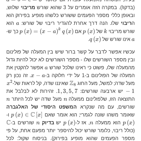
3\right)
(בדקו!). במקרה הזה אומרים על 3 שהוא שורש
מריבוי
שלוש,
ובאופן כללי מספר הפעמים ששורש כלשהו מופיע בפירוק הוא
a
ה
ריבוי
שלו. הנה דרך אחרת להגדיר ריבוי של שורש:
a
הוא
k
k
p\left(x\right)
p\left(
a
(
)
=
(
−
)
(
)
(
)
שורש מריבוי
k
של
x
p
אם
x
q
a
x
x
p
כך ש-
a\right
q\left(x\right)
(
)
a
אינו שורש של
x
q
.
עכשיו אפשר לדבר על קשר ברור שיש בין המעלה של פולינום
ובין מספר השורשים שלו - מספר השורשים לא יכול להיות גדול
a
מהמעלה שלו, פשוט כי ראינו שלכל שורש
a
אפשר להקטין את
x-
−
המעלה של הפולינום ב-1 על ידי חלוקה ב-
a
x
. זה נכון רק
a
2
Z
\mathbb{Z}_{8}
x^
מעל שדה; למשל, מעל החוג
שאיננו שדה, קל לראות של-
x
8
1,3,5,7
1
,
3
,
5
,
7
−
1
יש ארבעה שורשים:
. זהירות לא לבלבל את
n
n
התוצאה הזו, שלפולינום ממעלה
n
מעל שדה יש לכל היותר
n
שורשים, עם מה שנקרא
המשפט היסודי של האלגברה
C
p\le
p\
(
)
∈
[
]
שאומר משהו שונה לגמרי; הוא אומר שאם
x
x
p
ו-
C
n
p\left(x\right)
n
\
(
)
(
)
x
p
הוא ממעלה
n
, אז ל-
x
p
יש
בדיוק
n
שורשים ב-
(כולל ריבוי, כלומר שורש יכול להיספר יותר מפעם אחת, על פי
מספר הפעמים שהוא מופיע בפירוק). בניסוח שקול: לכל