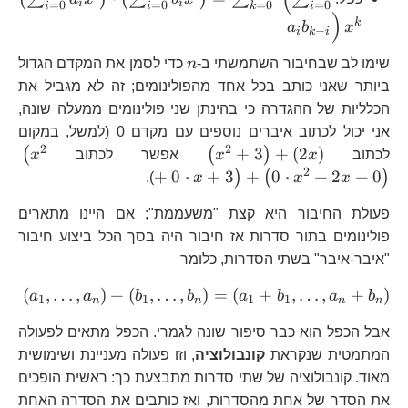
i
i
=
0
=
0
=
0
=
0
i
i
k
i
)
k
a
b
x
−
i
k
i
n
שימו לב שבחיבור השתמשתי ב-
n
כדי לסמן את המקדם הגדול
ביותר שאני כותב בכל אחד מהפולינומים; זה לא מגביל את
הכלליות של ההגדרה כי בהינתן שני פולינומים ממעלה שונה,
אני יכול לכתוב איברים נוספים עם מקדם 0 (למשל, במקום
2
2
\left(x^{2}+3\right)+\left
\l
+
3
+
(
2
)
(
(
)
לכתוב
x
x
אפשר לכתוב
x
x+
2
+
0
⋅
+
3
+
0
⋅
+
2
+
0
)
(
)
).
x
x
x
x^
פעולת החיבור היא קצת "משעממת"; אם היינו מתארים
פולינומים בתור סדרות אז חיבור היה בסך הכל ביצוע חיבור
"איבר-איבר" בשתי הסדרות, כלומר
\l
(
,
…
,
)
+
(
,
…
,
)
=
(
+
,
…
,
+
)
a
a
b
b
a
b
a
b
1
1
1
1
n
n
n
n
אבל הכפל הוא כבר סיפור שונה לגמרי. הכפל מתאים לפעולה
המתמטית שנקראת
קונבולוציה
, וזו פעולה מעניינת ושימושית
מאוד. קונבולוציה של שתי סדרות מתבצעת כך: ראשית הופכים
את הסדר של אחת מהסדרות, ואז כותבים את הסדרה האחת