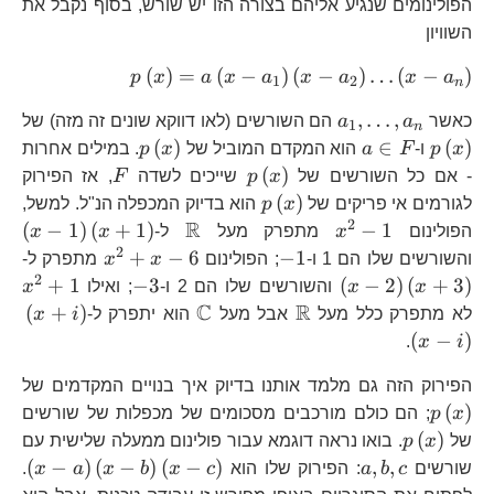
הפולינומים שנגיע אליהם בצורה הזו יש שורש, בסוף נקבל את
השוויון
p\left(x\right
(
)
=
(
−
)
(
−
)
…
(
−
)
p
x
a
x
a
x
a
x
a
1
2
n
a_{1}\right)\l
a_{1},\dots,a_{n}
p\
,
…
,
כאשר
a
a
הם השורשים (לאו דווקא שונים זה מזה) של
a_{2}\right)\d
1
n
a\in
p\left(x\right)
(
)
∈
(
)
x
p
ו-
F
a_{n}\right)
a
הוא המקדם המוביל של
x
p
. במילים אחרות
F
p\left(x\right)
F
(
)
- אם כל השורשים של
x
p
שייכים לשדה
F
, אז הפירוק
p\left(x\right)
(
)
לגורמים אי פריקים של
x
p
הוא בדיוק המכפלה הנ"ל. למשל,
2
R
x^{2}-1
\mathbb{R}
\l
(
−
1
)
(
+
1
)
−
1
הפולינום
x
מתפרק מעל
ל-
x
x
1\
2
-1
x^{2}+x-
\l
+
−
6
−
1
והשורשים שלו הם 1 ו-
; הפולינום
x
x
מתפרק ל-
6
2\
2
-3
x
+
1
−
3
(
−
2
)
(
+
3
)
x
x
והשורשים שלו הם 2 ו-
; ואילו
x
C
R
\mathbb{R}
\mathbb{C}
\l
(
+
)
לא מתפרק כלל מעל
אבל מעל
הוא יתפרק ל-
i
x
i\
(
−
)
.
x
i
p\
הפירוק הזה גם מלמד אותנו בדיוק איך בנויים המקדמים של
(
)
x
p
; הם כולם מורכבים מסכומים של מכפלות של שורשים
p\left(x\right)
(
)
של
x
p
. בואו נראה דוגמא עבור פולינום ממעלה שלישית עם
a,b,c
\le
(
−
)
(
−
)
(
−
)
,
,
שורשים
c
b
a
: הפירוק שלו הוא
c
x
b
x
a
x
.
a\r