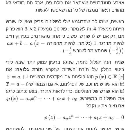
אצבע סטנדרטיים שאתאר את כולם פה, אבל הם בוודאי לא
מהווים תיאור ממצה של כל מה שאפשר לעשות.
ראשית, שימו לב שהדוגמא שלי לפולינום פריק שאין לו שורש
הייתה ממעלה 4. זה לא מקרי; פולינום ממעלה 2 או 3 הוא פריק
אם ורק אם יש לו שורש, פשוט כי אחד מהגורמים בפירוק חייב
ax
+
=
−
(
להיות מדרגה 1 (כלומר, להיות מהצורה
x
a
b
x
a
\le
-
b
b
−
−
(
)
)
שמתאימה לשורש
).
a
a
{a
\frac{b}
שנית, הנה תעלול נחמד, שנוגע ברעיון עמוק יותר שבא לידי
{a}
p\
ביטוי בחלק של תורת השדות שנקרא
תורת גלואה
: אם
R
z=
=
+
(
)
∈
[
]
x
x
p
הוא פולינום עם מקדמים ממשיים ו-
a
z
\o
=
−
bi
הוא שורש
מרוכב
של הפולינום, אז גם הצמוד שלו
a
z
bi
bi
הוא שורש של הפולינום. כדי לראות את זה, בואו נכתוב לרגע
p\
n
(
)
=
+
⋯
+
+
את הפולינום במפורש:
a
x
a
x
a
x
p
.
1
0
n
z
אם נציב את
z
נקבל
p\left(z\right)
n
(
)
=
+
⋯
+
+
=
0
p
z
a
z
a
z
a
1
0
n
עכשיו אפשר לקחת את הצמוד של שני האגפים, ולהשתמש