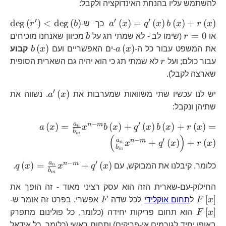
1
להשתמש עליו בהנחת האינדוקציה ולקבל:
′
′
′
a^{\prime}\left(x\right)=
\d
d
e
g
(
)
<
d
e
g
(
)
(
)
=
(
)
(
)
+
(
)
x
r
x
b
x
q
x
a
כך ש-
b
r
<\
r=0
b
=
0
או
r
(שימו לב - לא שמתי תג על
b
מכיוון שאנחנו מוכיחים
a\left(x\right)
b\left(
(
)
(
)
את המשפט עבור כל ה-
x
a
-ים האפשריים ועם
x
b
קבוע
r
עבור כולם; ועל
r
לא שמתי תג כי הוא יהיה גם השארית הסופית
שארצה לקבל).
′
a^{\prime}\
(
)
יש לנו עכשיו שתי משוואות שמערבות את
x
a
. נשווה את
שתיהן ונקבל:
−
′
a\left(x
a
n
m
(
)
=
(
)
+
(
)
(
)
+
(
)
=
a
x
x
b
x
q
x
b
x
r
x
n
b
m
m}b\left(
(
)
−
′
a
n
m
+
(
)
+
(
)
x
q
x
r
x
n
b
{b_{m}}x
m
−
′
q\l
a
n
m
(
)
=
+
(
)
כלומר, קיבלנו את המבוקש, עם
x
q
x
x
q
.
n
b
m
{b
F\
m}+
החילוק-עם-שארית הזה הוא עסק רציני מאוד - זה הופך את
F
F\
[
]
x
F
ל
תחום אוקלידי
לכל שדה
F
אפשרי. בפרט זה אומר ש-
[
]
x
F
הוא תחום פריקות יחידה (כלומר, כל פולינום מתפרק
באופן יחיד לגורמים אי-פריקים) ותחום ראשי (כלומר, כל אידאל