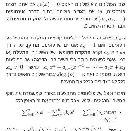
1}
p\left(x\right)
(
)
=
0
שבו הפולינום הוא פולינום האפס
x
p
. אם אתם רוצים
\l
פורמליזם, אז אני מגדיר פולינום בתור סדרה
אינסופית
(
,
,
…
)
a
a
עם הדרישה הנוספת ש
החל ממקום מסויים
כל
0
1
אברי הסדרה שווים 0.
a_{n}
ל-
a
בייצוג הקנוני של הפולינום קוראים
המקדם המוביל
של
n
a_{n}=1
=
1
הפולינום, ואם
a
אומרים שהפולינום
מתוקן
. על הדרך
n
a_{0}
אעיר ש-
a
נקרא
המקדם החופשי
של הפולינום.
המעלה
(או
0
a
כמו שאני לפעמים כותב בלי לשים לב,
הדרגה
) של הפולינום
1}
−
1
a_
n
n

=
0
+
+
⋯
+
+
a
x
a
x
a
x
a
, כאשר
a
,
−
1
1
0
n
n
n
1
n
\deg\left(p\right)=n
d
e
g
(
)
=
היא
n
; מסמנים זאת
n
p
. עבור פולינום האפס בדרך
כלל לא מגדירים בכלל את המעלה.
חיבור וכפל של פולינומים מתבצעים בצורה שמשמרת את חוקי
R
החשבון הרגילים של
R
, אבל בואו נכתוב את זה באופן כללי:
n
n
n
\sum_{i=0}
i
i
+
=
(
∑
∑
∑
חיבור:
a
x
b
x
a
i
i
i
=
0
=
0
=
0
i
i
i
i
+
)
b
x
i
(
\left
+
n
m
n
m
k
i
i
⋅
=
(
∑
)
(
∑
)
∑
∑
כפל:
x
b
x
a