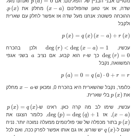
p\left(a\ri
(
)
=
0
מסויים אבני הבניין של הפולינום: אם
a
p
ואנחנו מעל
\left(x-
p\
(
)
(
−
)
שדה, אז אני טוען שהפולינום
a
x
מחלק את
x
p
.
a\right)
ההוכחה פשוטה: אנחנו מעל שדה אז אפשר לחלק עם שארית
ולקבל
p\left(x\right)=q\left(x\
(
)
=
(
)
(
−
)
+
(
)
p
x
q
x
x
a
r
x
a\right)+r\left(x\right)
\deg\left(r\right)
\d
d
e
g
(
)
<
d
e
g
(
−
)
=
1
עכשיו,
a
x
r
ולכן בהכרח
<\deg\left(x-
r
a
d
e
g
(
)
=
0
r
כך ש-
r
הוא קבוע. אם נציב
a
בשני אגפי
a\right)=1
המשוואה, נקבל
p\left(a\right)=0=q\le
(
)
=
0
=
(
)
⋅
0
+
=
p
a
q
a
r
r
x-
−
כלומר, נקבל שהשארית היא בהכרח 0, ומכאן ש-
a
x
מחלק
a
p\left(x\right)
(
)
את
x
p
בלי שארית.
p\
(
)
=
(
)
עכשיו, שימו לב מה קרה כאן. ראינו ש-
x
q
x
p
a\
\deg\left(p\right
p\
d
e
g
(
)
=
d
e
g
(
)
+
1
(
−
)
a
x
, אז
q
p
, כלומר הצגנו את
(
)
x
p
בתור מכפלה של שני פולינומים ממעלה נמוכה יותר. נניח
q\left(x\right)
(
)
שגם ל-
x
q
יש שורש, אז גם אותו אפשר לפרק ככה, ואם לכל