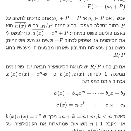
−
1
1
n
1}+P\righ
+
)
+
(
+
)
P
x
a
P
0
1}+\dots+\
a_{i}\in
a_{i}+P=P
P
+
=
∈
עכשיו, אם
P
a
אז
P
P
a
; אתם צריכים לחשוב על
i
i
P
R/P
\overl
(
)
/
P
בתור "סקלר האפס" בחוג המנה
P
R
, כך ש-
x
a
הוא
\overline{a\
n
(
)
=
+
בעצם פולינום פשוט במיוחד:
P
x
x
a
. כדי לפשט לי
+P
+
את הסימונים אני אפסיק לכתוב
P
ולשים גג מעל פולינומים;
R
פשוט נבין שפעולות החשבון שאנחנו מבצעים הן מעכשיו בחוג
/
.
R
P
R/P
/
אם כן, בחוג
P
R
יש לנו את הסיטואציה הבאה: שני פולינומים
b\left(x\right),c\left(x\
b\
n
(
)
(
)
=
(
)
,
(
)
ממעלה 1 לפחות
x
c
x
b
כך ש-
x
x
c
x
b
.
אכתוב אותם במפורש:
b\left(x\right)=b_
m
(
)
=
+
⋯
+
+
b
x
b
x
b
x
b
1
0
m
c\left(x\right)=c_{k
k
(
)
=
+
⋯
+
+
c
x
c
x
c
x
c
1
0
k
m,k<n
m+k=n
b\
n
(
)
(
)
=
+
=
,
<
כאשר
n
k
m
ו-
n
k
m
. מכך ש-
x
x
c
x
b
n+1
+
1
אני מקבל
n
משוואות שמתארות את הקונבולוציה של
b\left(x\right),c\left(x\right)