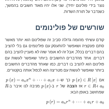
נוצר בידי פולינום יחיד). שני אלו יהיו מאוד חשובים בהמשך,
כשנדבר על תורת השדות.
שורשים של פולינומים
קודם עשיתי מהומה גדולה סביב זה שפולינום הוא יותר מאשר
סתם פונקציה ושאפשר להתעסק עם פולינומים גם בלי להציב
בהם דברים בכלל, אבל זה לא אומר שזה לא מעניין להציב בהם
דברים. אחד מהדברים החשובים ביותר שאפשר לעשות עם
פולינום הוא להציב בו דברים, כמו שאחד מהדברים החשובים
ביותר שאפשר לעשות עם מטריצה הוא לכפול אותה בוקטורים.
p\left(x\right)\in
p\
n
(
)
=
+
⋯
+
+
(
)
∈
[
]
אם
x
R
x
p
כך ש-
x
a
x
a
x
p
1
n
R\left[x\right]
r\in
r
p\left(x\right)
R
(
)
∈
a
ו-
R
r
אז
הצבה
של
r
ב-
x
p
מניבה לנו איבר ב-
R
0
R
שמחושב באופן הבא:
p\left(r\right)=a_{
n
(
)
=
+
⋯
+
+
p
r
a
r
a
r
a
1
0
n