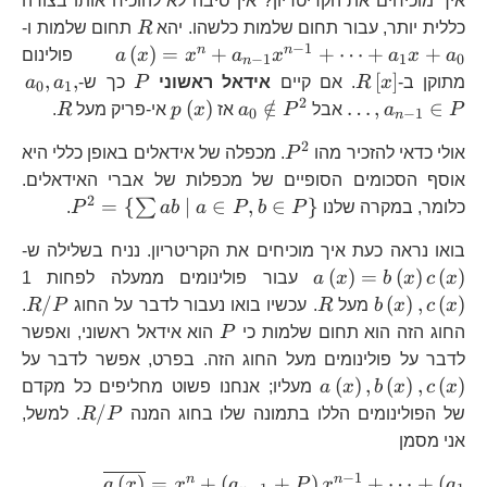
איך מוכיחים את הקריטריון? אין סיבה לא להוכיח אותו בצורה
R
a\
כללית יותר, עבור תחום שלמות כלשהו. יהא
R
תחום שלמות ו-
1}
−
1
n
n
(
)
=
+
+
⋯
+
+
a
x
a
x
a
x
x
a
פולינום
−
1
1
0
n
1
R\left[x\right]
P
a_
,
,
[
]
מתוקן ב-
x
R
. אם קיים
אידאל ראשוני
P
כך ש-
a
a
0
1
1}
2
a_{0}\notin
p\left(x\right)
R
(
)
∈
/
…
,
∈
P
a
אבל
P
a
אז
x
p
אי-פריק מעל
R
.
0
−
1
n
P^{2}
2
P^{2}
אולי כדאי להזכיר מהו
P
. מכפלה של אידאלים באופן כללי היא
אוסף הסכומים הסופיים של מכפלות של אברי האידאלים.
2
P^{2}=
=
{
∣
∈
,
∈
}
∑
כלומר, במקרה שלנו
P
b
P
a
ab
P
.
{ \su
a\
בואו נראה כעת איך מוכיחים את הקריטריון. נניח בשלילה ש-
|\ a
b\l
(
)
=
(
)
(
)
x
c
P,b\in
x
b
x
a
עבור פולינומים ממעלה לפחות 1
R
R
/
(
)
,
(
)
P\right
x
c
x
b
מעל
R
. עכשיו בואו נעבור לדבר על החוג
P
R
.
P
החוג הזה הוא תחום שלמות כי
P
הוא אידאל ראשוני, ואפשר
a\
לדבר על פולינומים מעל החוג הזה. בפרט, אפשר לדבר על
(
)
,
(
)
,
(
)
x
c
x
b
x
a
מעליו; אנחנו פשוט מחליפים כל מקדם
R/P
/
של הפולינומים הללו בתמונה שלו בחוג המנה
P
R
. למשל,
אני מסמן
−
1
\overline{
n
n
(
)
=
+
(
+
)
+
⋯
+
(
a
x
x
a
P
x
a