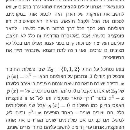
x
פוטנציאלי": אנחנו יכולים
להציב
איזה שהוא ערך במקום
x
, ואז
לחשב את החזקות של הערך הזה, לכפול אותן במקדמים,
לסכום את הכל ולקבל תוצאה. בראיה האינטואיטיבית הזו
הפולינום הוא בסך הכל דרך לכתוב חישוב כלשהו - לתאר
פונקציה
כלשהי. אבל באלגברה מודרנית זה כלל לא המצב;
פולינום הוא יצור עם זכות קיום בפני עצמו, אפילו אם בכלל לא
מציבים בו ערכים. ואני רוצה לתת דוגמא שתבהיר מייד את
הסיטואציה.
Z
\mathbb{Z}_{3}=\
=
{
0
,
1
,
2
}
בואו נסתכל על החוג
שבו פעולות החיבור
3
{ 0,1,2\right\}
3
p\
(
)
=
−
והכפל הן מודולו 3, ונתבונן על הפולינום הבא:
x
x
p
x
x
. בדיקה ישירה תראה לנו שאם אנחנו מציבים בו איבר
כלשהו
Z
\mathbb{Z}_{3}
p\
(
)
=
של
אז אנחנו מקבלים 0. כלומר, אם מסתכלים על
x
p
3
x
3
−
x
x
בתור "דרך לתאר פונקציה ותו לא" אז זו פונקציית
q\left(x\right)=0
(
)
=
0
האפס בדיוק כמו הפולינום
x
q
. אבל שני הפולינומים
3
x
x^{3}
הללו הם יצורים שונים - באחד מופיעים
x
ו-
x
ובשני לא,
למשל. אם כן, גם אם פולינומים שונים מגדירים את אותה
הפונקציה, אנחנו עדיין רוצים לחשוב עליהם בתור יצורים שונים.