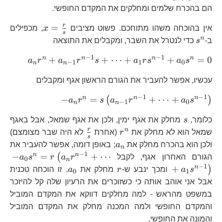
הם בהכרח שלמים ומחלקים את המקדם החופשי.
x=\frac{r
r
=
אין בהוכחה משהו מתוחכם. פשוט מציבים
x
, מכפילים
s
{s}
s^{n}
n
ב-
s
כדי לנטרל את השבר, ומקבלים את התוצאה
−
1
−
1
a_{n}
n
n
n
n
+
+
⋯
+
+
=
0
a
r
a
r
s
a
r
s
a
s
−
1
1
0
n
n
1}r^{n
עכשיו, אפשר להעביר את הגורם הראשון אגף ומקבלים
1}s+\
1}+a_
−
1
−
1
-
n
n
n
−
=
+
⋯
+
(
)
a
r
s
a
r
a
s
−
1
0
n
n
a_{n}r^{n}=s\
s
כלומר,
s
מחלק את אגף ימין, ולכן את אגף שמאל, אבל באגף
1}r^{n-
r^{n}
\frac{r}
r
n
1}+\dots+a_{
שמאל הוא לא מחלק את
r
(אחרת
לא היה שבר מצומצם)
s
{s}
a_{n}
1}\right)
ולכן הוא בהכרח מחלק את
a
; באופן דומה, אפשר להעביר את
n
−
1
-
n
n
−
=
+
⋯
(
הגורם האחרון אגף, לקבל
r
a
r
s
a
0
n
a_
−
1
r
a_{0}
n
+
)
s
a
ומכך ינבע ש-
r
מחלק את
a
. זו הוכחה טכנית
0
1
1}
אבל אני אוהב אותה כי כשזוכרים את הרעיון שלה קל להיזכר
1}
במשפט מהראש - למה מחלקים דווקא את המקדם המוביל
והמקדם החופשי ולמה המכנה מחלק את המקדם המוביל
והמונה את החופשי.