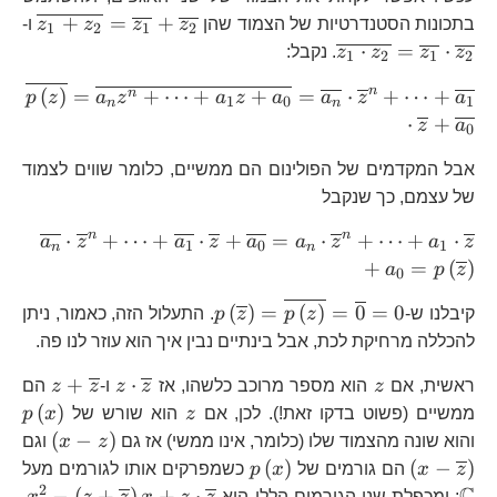
\ov
\o
+
=
+
בתכונות הסטנדרטיות של הצמוד שהן
z
z
z
z
ו-
1
2
1
2
z_
⋅
=
⋅
z
z
z
z
. נקבל:
1
2
1
2
\o
n
(
)
=
+
⋯
+
+
=
⋅
+
⋯
+
n
p
z
a
z
a
z
a
a
z
a
1
0
1
n
n
⋅
+
z
a
0
אבל המקדמים של הפולינום הם ממשיים, כלומר שווים לצמוד
של עצמם, כך שנקבל
\ov
n
n
⋅
+
⋯
+
⋅
+
=
⋅
+
⋯
+
⋅
a
z
a
z
a
a
z
a
z
1
0
1
n
n
+
=
(
)
a
p
z
0
p\left(\overline{z}\ri
(
)
=
(
)
=
0
=
0
קיבלנו ש-
z
p
z
p
. התעלול הזה, כאמור, ניתן
להכללה מרחיקת לכת, אבל בינתיים נבין איך הוא עוזר לנו פה.
z
z\cdot\over
z+\ov
+
⋅
ראשית, אם
z
הוא מספר מרוכב כלשהו, אז
z
z
ו-
z
z
הם
z
p\
(
)
ממשיים (פשוט בדקו זאת!). לכן, אם
z
הוא שורש של
x
p
\left(
(
−
)
והוא שונה מהצמוד שלו (כלומר, אינו ממשי) אז גם
z
x
וגם
z\rig
\left(x-
p\left(x\right)
\
(
)
(
−
)
z
x
הם גורמים של
x
p
כשמפרקים אותו לגורמים מעל
\overline{z}\right)
2
x^
−
(
+
)
+
⋅
; ומכפלת שני הגורמים הללו היא
,