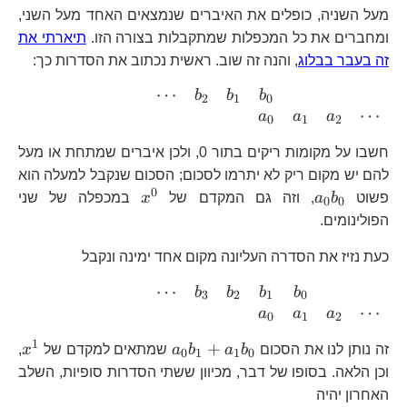
מעל השניה, כופלים את האיברים שנמצאים האחד מעל השני,
ומחברים את כל המכפלות שמתקבלות בצורה הזו.
תיארתי את
זה בעבר בבלוג
, והנה זה שוב. ראשית נכתוב את הסדרות כך:
⋯
\begin{array}
b
b
b
2
1
0
⋯
{ccccccc}
a
a
a
0
1
2
\cdots &
חשבו על מקומות ריקים בתור 0, ולכן איברים שמתחת או מעל
b_{2} &
להם יש מקום ריק לא יתרמו לסכום; הסכום שנקבל למעלה הוא
b_{1} &
0
a_{0}b_{0}
x^{0}
b_{0}\\ & &
פשוט
b
a
, וזה גם המקדם של
x
במכפלה של שני
0
0
& a_{0} &
הפולינומים.
a_{1} &
כעת נזיז את הסדרה העליונה מקום אחד ימינה ונקבל
a_{2} &
\cdots
⋯
\begin{array}
b
b
b
b
3
2
1
0
\end{array}
⋯
{ccccccc}
a
a
a
0
1
2
\cdots &
1
a_{0}b_{1}+a_{1}b_
x^
+
זה נותן לנו את הסכום
b
a
b
a
שמתאים למקדם של
x
,
b_{3} &
0
1
1
0
וכן הלאה. בסופו של דבר, מכיוון ששתי הסדרות סופיות, השלב
b_{2} &
b_{1} &
האחרון יהיה