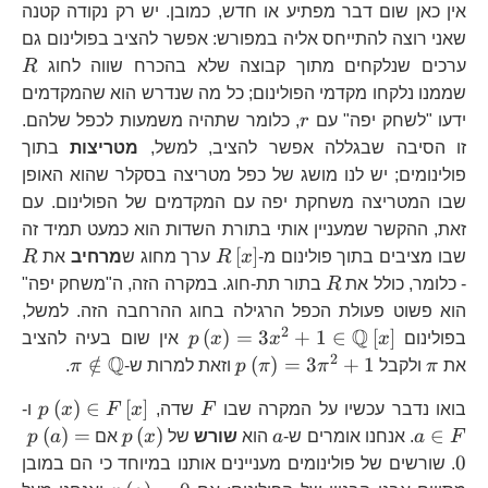
אין כאן שום דבר מפתיע או חדש, כמובן. יש רק נקודה קטנה
שאני רוצה להתייחס אליה במפורש: אפשר להציב בפולינום גם
R
ערכים שנלקחים מתוך קבוצה שלא בהכרח שווה לחוג
R
שממנו נלקחו מקדמי הפולינום; כל מה שנדרש הוא שהמקדמים
r
ידעו "לשחק יפה" עם
r
, כלומר שתהיה משמעות לכפל שלהם.
זו הסיבה שבגללה אפשר להציב, למשל,
מטריצות
בתוך
פולינומים; יש לנו מושג של כפל מטריצה בסקלר שהוא האופן
שבו המטריצה משחקת יפה עם המקדמים של הפולינום. עם
זאת, ההקשר שמעניין אותי בתורת השדות הוא כמעט תמיד זה
R\left[x\right]
R
[
]
שבו מציבים בתוך פולינום מ-
x
R
ערך מחוג ש
מרחיב
את
R
R
- כלומר, כולל את
R
בתור תת-חוג. במקרה הזה, ה"משחק יפה"
הוא פשוט פעולת הכפל הרגילה בחוג ההרחבה הזה. למשל,
2
Q
p\left(x\right)=3x^
(
)
=
3
+
1
∈
[
]
בפולינום
x
x
x
p
אין שום בעיה להציב
2
Q
\pi
p\left(\pi\right)=3\pi^
\pi\no
∈
/
(
)
=
3
+
1
את
π
ולקבל
π
π
p
וזאת למרות ש-
π
.
F
p\le
a\
(
)
∈
[
]
בואו נדבר עכשיו על המקרה שבו
F
שדה,
x
F
x
p
ו-
F\le
F
a
p\left(x\righ
p\
(
)
=
(
)
∈
F
a
. אנחנו אומרים ש-
a
הוא
שורש
של
x
p
אם
a
p
0
. שורשים של פולינומים מעניינים אותנו במיוחד כי הם במובן