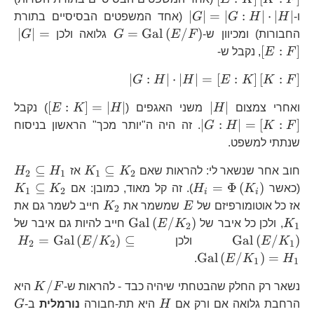
\left|G\right|=\left|G:H\right|\
∣
∣
=
∣
:
∣
⋅
∣
∣
ו-
H
H
G
G
(אחד המשפטים הבסיסיים בתורת
G=\text{Gal}\left
\le
∣
∣
=
=
Gal
(
/
)
החבורות) ומכיוון ש-
F
E
G
גלואה ולכן
G
[
:
]
F
E
, נקבל ש-
\left|G:H\right|\cdot\
∣
:
∣
⋅
∣
∣
=
[
:
]
[
:
]
G
H
H
E
K
K
F
\left|H\right|
\left[E:
\l
[
:
]
=
∣
∣
∣
∣
ואחרי צמצום
H
משני האגפים (
H
K
E
) נקבל
∣
:
∣
=
[
:
]
F
K
H
G
. זה היה ה"יותר מכך" הראשון בניסוח
שנתתי למשפט.
K_{1}\subset
H_
⊆
⊆
חוב אחר שנשאר לי: להראות שאם
K
K
אז
H
H
2
1
1
2
K_{2}
H
H_{i}=\Phi\left(K_{i}\right)
K_
⊆
=
Φ
(
)
(כאשר
K
H
). זה קל מאוד, כמובן: אם
K
K
1
2
i
i
K
E
K_{2}
K
אז כל אוטומורפיזם של
E
שמשמר את
K
חייב לשמר גם את
2
\text{Gal}\left(E/K_
\t
Gal
(
/
)
K
, ולכן כל איבר של
K
E
חייב להיות גם איבר של
2
1
H_
=
Gal
(
/
)
⊆
Gal
(
/
)
K
E
ולכן
K
E
H
2
2
1
Gal
(
/
)
=
.
E
K
H
1
1
K/F
/
נשאר רק החלק שהבטחתי שיהיה כבד - להראות ש-
F
K
היא
H
G
הרחבת גלואה אם ורק אם
H
היא תת-חבורה
נורמלית
ב-
G