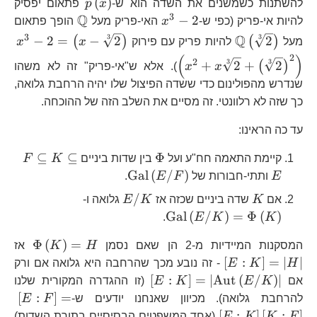
p\left(x\right
(
)
להשתנות כשמשנים את השדה הוא ש-
x
p
פתאום יפסיק
3
Q
x^{3}-2
\mathbb{Q
−
2
להיות אי-פריק (כפי ש-
x
האי-פריק מעל
הופך פתאום
\mathbb{Q}\left(\sqrt[3]
x^
3
Q
3
3
−
2
=
−
2
2
(
)
(
)
מעל
להיות פריק עם פירוק
x
x
{2}\right)
{2
(
)
2
2
3
3
+
2
+
2
(
)
x
x
). אלא ש"אי-פריק" זה לא משהו
{2
שנדרש מהפולינום כדי ששדה הפיצול שלו יהיה הרחבת גלואה,
{2
כך שזה לא רלוונטי. זה מסיים את השלב הזה של ההוכחה.
עד כה הראינו:
\Phi
F\subs
⊆
⊆
Φ
קיימת התאמה חח"ע ועל
בין שדות ביניים
K
F
K\subs
\text{Gal}\left(E/F\righ
Gal
(
/
)
E
ותתי-חבורות של
F
E
.
K
E/K
\text{Gal}\left(
/
אם
K
שדה ביניים שכזה אז
K
E
גלואה ו-
Gal
(
/
)
=
Φ
(
)
.
E
K
K
\Phi\
\l
Φ
(
)
=
המסקנות המיידיות מ-2 הן שאם נסמן
H
K
אז
[
:
]
=
∣
∣
H
K
E
- זה נובע מכך שהרחבה היא גלואה אם ורק
\left[E:K\right]=\left|\t
[
:
]
=
∣
Aut
(
/
)
∣
אם
K
E
K
E
(זו ההגדרה המקורית שלנו
\le
[
:
]
=
להרחבת גלואה). מכיוון שאנחנו יודעים ש-
F
E
[
:
]
[
:
]
F
K
K
E
(אחד המשפטים הבסיסיים בתורת השדות)