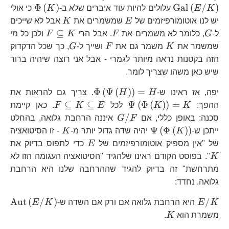
a=
a
\Phi\le
Φ
(
)
Gal
(
/
)
K
E
עלולים להיות עוד איברים שלא ב-
K
כי אולי
a=
E
K
יש לנו אוטומורפיזמים של
E
שמשמרים את
K
אבל לא שייכים
G
F
F\subsete
⊆
ל-
G
, כלומר לא משמרים את
F
. אבל הרי
K
F
ולכן כל מי
K
K
F
G
שמשמר את
K
משמר גם את
F
ושייך ל-
G
, כך שכל הדקדוק
הזה בקטנות נראה מיותר לגמרי - אבל אני רוצה שיהיה ברור
שיש כאן משהו שצריך לומר.
\Phi\left(\Psi\left(H
Φ
(
Ψ
(
)
)
=
יפה, אז ראינו ש-
H
H
. צריך גם להראות את
\Psi\left(\Phi\left(K\right)\
F\subseteq
⊆
⊆
Ψ
(
Φ
(
)
)
=
ההפך:
K
K
לכל
E
K
F
. כאן קיימת
K\subseteq
G/F
/
סכנה: באופן כללי, אם
F
G
איננה הרחבת גלואה, בהחלט
E
\Psi\left(\Phi\left(K\right)\right)
K
Ψ
(
Φ
(
)
)
ייתכן ש-
K
יהיה שדה גדול יותר מ-
K
- זו הסיטואציה
E
K
של "אין מספיק אוטומורפיזמים של
E
כדי לתפוס בדיוק את
K
". בפוסט הקודם ראינו שלהגיד "הסיטואציה העגומה הזו לא
מתרחשת" זה בדיוק להגיד שההרחבה שלנו היא הרחבת
גלואה. נחדד:
E/K
\t
Aut
(
/
)
/
K
E
היא הרחבת גלואה אם ורק אם השדה ש-
K
E
K
משמרת הוא
K
.