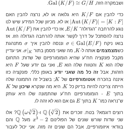
\text{Gal}\left(K/
Gal
(
/
)
≅
/
ושבמקרה הזה,
H
G
F
K
.
G/H
K/F
\l
/
כדי להבין אם
F
K
היא גלואה או לא, נרצה להבין האם
∣
Aut
(
/
)
∣
=
[
:
]
F
K
F
K
או לא. מכיוון שכל המידע שיש לנו
E/K
\t
Aut
(
/
)
/
נוגע להרחבה "הגדולה"
K
E
, אז כדי להבין את
F
K
נרצה להסתכל על דרך לקשר אותה להרחבה הגדולה הזו. אז
\sigma\in\text{Gal}\left(
\sigma
∈
Gal
(
/
)
בואו ניקח
F
E
σ
וננסה להבין איך
σ
מתנהגת
K
\sigma|_
∣
כש
מצמצמים
אותה ל-
K
, מה שאני מסמן בתור
σ
. אני עדיין
K
מקבל פונקציה חח"ע שהיא הומומורפיזם של שדות; התחום
K
E
F
שלה הוא
K
והטווח שלה הוא
E
, ואני גם יודע שעל
F
היא
הזהות, אבל
זה כל מה שאני יודע
באופן כללי. פונקציה כזו
K
איננה בהכרח
אוטומורפיזם
של
K
; בשביל זה התמונה שלה
K
K
הייתה צריכה להיות בדיוק כל
K
. היא מה שנקרא
שיכון
של
K
E
בתוך
E
- הומומורפיזם חח"ע שהתמונה שלו היא עותק
K
E
ש"נראה כמו"
K
בתוך
E
גם אם הוא לא זהה לו.
Q
Q
3
3
\mathbb{Q}\left(
\mathb
2
2
(
)
(
)
רוצים דוגמא? בטח. זוכרים את
ו-
ω
? אלו
{2}\right)
{2}\ri
3
Q
x^{3}-2
\mat
−
2
שני שדות שורש שונים של הפולינום
x
מעל
והם
בוודאי איזומורפיים, אבל הם שונים זה מזה. אני יכול לעבור