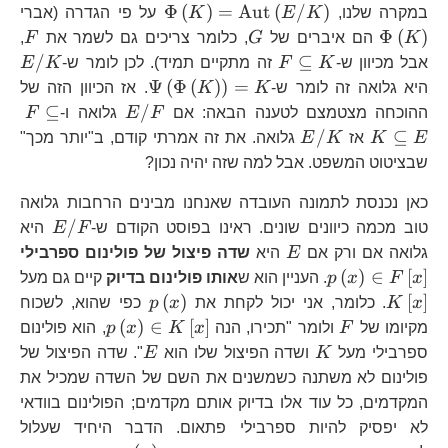
\Phi\left(K\right)
\P
Φ
(
)
=
Aut
(
/
)
במקרה שלנו,
K
E
K
על פי הגדרה (אברי
G
F
Φ
(
)
K
הם איברים של
G
, כלומר צריכים גם לשמר את
F
,
F\subseteq
E
/
⊆
אבל מכיוון ש-
K
F
זה מתקיים תמיד). לכן לומר ש-
K
E
K
\Psi\left(\Phi\le
Ψ
(
Φ
(
)
)
=
היא גלואה זה לומר ש-
K
K
. אז הכיוון הזה של
E/F
F\
⊆
/
ההוכחה מצטמצם לטענה הבאה: אם
F
E
גלואה ו-
F
K\
E/K
/
⊆
E
K
אז
K
E
גלואה. את זה אמרתי קודם, ב"יותר מכך"
E
שבציטוט המשפט. אבל למה שזה יהיה נכון?
כאן נכנסת לתמונה העובדה שאנחנו מבינים הרחבות גלואה
E/F
/
טוב מכמה כיוונים שונים. ראינו בפוסט הקודם ש-
F
E
היא
E
p\
גלואה אם ורק אם
E
היא
שדה פיצול של פולינום ספרבילי
F\
(
)
∈
[
]
x
F
x
p
. העניין הוא ש
אותו פולינום בדיוק
קיים גם מעל
K\left[x\right]
p\left(x\right)
(
)
[
]
x
K
. כלומר, אני יכול לקחת את
x
p
כפי שהוא, לשכוח
F
p\left(x\rig
(
)
∈
[
]
מקיומו של
F
ולומר "תכירו, הנה
x
K
x
p
, הוא פולינום
K\left[x\righ
K
E
ספרבילי מעל
K
ושדה הפיצול שלו הוא
E
". שדה הפיצול של
פולינום לא משתנה כשמשנים את השם של השדה שמכיל את
המקדמים, כל עוד אלו בדיוק אותם מקדמים; הפולינום בוודאי
לא יפסיק להיות ספרבילי פתאום. הדבר היחיד שעלול