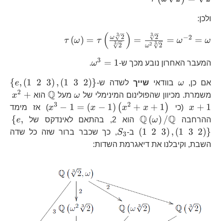
{2}
{2}\right)=\sqrt[3]{2}
ולכן:
(
)
3
3
\tau\left(\ome
2
2
−
2
ω
(
)
=
=
=
=
τ
ω
τ
ω
ω
3
3
2
2
2
ω
{2}}{\sqrt[3]{
{\omega^{2}\s
3
\omega^{3}=1
=
1
המעבר האחרון נובע מכך ש-
ω
.
\omega
\l
{
,
(
1
2
3
)
,
(
1
3
2
)
}
אם כן,
ω
בוודאי
שייך
לשדה ש-
e
2\
2
Q
\omega
\mathbb{
x^
+
משמרת. מכיוון שהפולינום המינימלי של
ω
מעל
הוא
x
3\
3
2
x^{3}-1=\le
−
1
=
(
−
1
)
+
+
1
+
1
(
)
x
(כי
x
x
x
x
) אז מימד
3\
1\right)\le
Q
Q
\mathbb{Q}\left(\omega\right
\le
{
,
(
)
/
ההרחבה
ω
הוא 2, בהתאם לאינדקס של
e
2\
2\
S_{3}
(
1
2
3
)
,
(
1
3
2
)
}
ב-
S
, כך שכבר ברור שזה כל שדה
3
3\
השבת, וקיבלנו את דיאגרמת השדות:
3\
2\