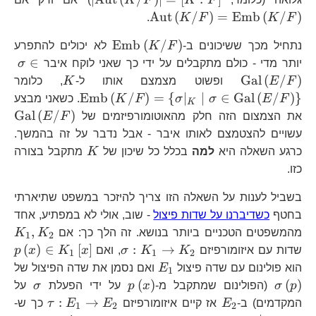
Aut
(
/
)
=
Emb
(
/
)
.
K
F
K
F
\text{Emb}\left(K
Emb
(
/
)
נתחיל מכך ששיכונים ב-
F
K
לא יכולים להתפרע
\s
∈
יותר מדי - כולם מתקבלים על ידי כך שאני לוקח איבר
σ
K
\t
Gal
(
/
)
F
E
ופשוט מצמצם אותו ל-
K
, כלומר
Emb
(
/
)
=
{
∣
∣
∈
Gal
(
/
)
}
F
E
σ
σ
F
K
. כשאני מבצע
K
\s
\t
Gal
(
/
)
את הצמצום הזה חלק מהאוטומורפיזמים של
F
E
עשויים להצטמצם לאותו איבר - אבל נדבר על זה בהמשך.
K
כרגע השאלה היא
למה
בכלל כל שיכון של
K
מתקבל בצורה
כזו.
בשביל לענות על השאלה הזו צריך להיזכר במשפט שתיארתי
בחטף
כשדיברנו על שדות פיצול
- שוב, אולי לא במפתיע, אחד
K
,
מהמשפטים הטכניים ביותר בנושא. זה הלך כך: אם
K
K
1
2
\sigma:K_{1}\to
p\
(
)
∈
[
]
:
→
שדות עם איזומורפיזם
K
K
σ
, ואם
x
K
x
p
1
1
2
K_{2}
K_
E_{1}
\s
הוא פולינום עם שדה פיצול
E
ואם נסמן את שדה הפיצול של
1
p\left(x\right)
\sig
(
)
(
)
p
σ
(הפולינום שמתקבל מ-
x
p
על ידי הפעלת
σ
על
E_{2}
\tau:E_
\
:
→
המקדמים) ב-
E
אז קיים איזומורפיזם
E
E
τ
כך ש-
1
2
2