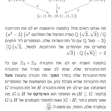
\m
מה אנחנו רואים פה? בתמונה הראשונה יש לנו את ההרחבה
2
2
Q
Q
\l
−
2
2
,
3
/
(
)
(
(
)
(שדה הפיצול של הפולינום
x
x
Q
\mathbb{Q}
−
3
)
מעל
עם כל תת-השדות שלה. המספרים ליד החצים
Q
\l
2
,
[
(
מתארים את המימדים של ההרחבות. למשל,
Q
3
:
6
=
2
)
(
)
]
.
Z
Z
\mathbb
×
בתמונה השניה יש לנו את החבורה
עם כל
2
2
תת-החבורות שלה. שימו לב שאני מצייר את החבורה
ותתי-החבורות שלה בסדר
הפוך
: תת חבורה נמצאת
מעל
תתי-החבורות שהיא מוכלת בהן. גם המשמעות של המספרים
H
G
השתנתה: אם יש לנו חץ מתת-החבורה
H
אל תת-החבורה
G
H\subseteq
H
G
⊆
(כלומר,
G
H
) אז המספר הוא
האינדקס
של
H
ב-
G
, מה
G
\left|G:H\right|
H
G
∣
:
∣
שאני מסמן בתור
H
G
ושווה למספר הקוסטים של
H
ב-
G
∣
∣
\frac{\left|G\right|}
G
ובמקרה שלנו, הסופי, גם פשוט ל-
.
∣
∣
H