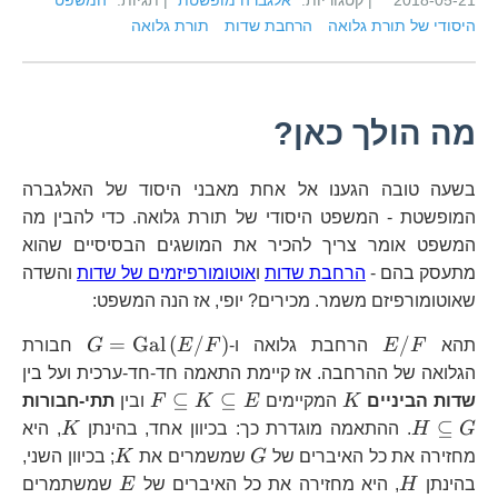
2018-05-21
| קטגוריות:
אלגברה מופשטת
| תגיות:
המשפט
היסודי של תורת גלואה
הרחבת שדות
תורת גלואה
מה הולך כאן?
בשעה טובה הגענו אל אחת מאבני היסוד של האלגברה
המופשטת - המשפט היסודי של תורת גלואה. כדי להבין מה
המשפט אומר צריך להכיר את המושגים הבסיסיים שהוא
מתעסק בהם -
הרחבת שדות
ו
אוטומורפיזמים של שדות
והשדה
שאוטומורפיזם משמר. מכירים? יופי, אז הנה המשפט:
E/F
G=\text{
=
Gal
(
/
)
/
תהא
F
E
הרחבת גלואה ו-
F
E
G
חבורת
הגלואה של ההרחבה. אז קיימת התאמה חד-חד-ערכית ועל בין
K
F\subseteq
H\
⊆
⊆
שדות הביניים
K
המקיימים
E
K
F
ובין
תתי-חבורות
K\subseteq
G
K
⊆
G
H
. ההתאמה מוגדרת כך: בכיוון אחד, בהינתן
K
, היא
E
G
K
מחזירה את כל האיברים של
G
שמשמרים את
K
; בכיוון השני,
H
E
בהינתן
H
, היא מחזירה את כל האיברים של
E
שמשתמרים