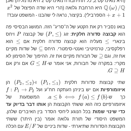
(היא מאינדקס 2; כל תת-חבורה מאינדקס 2 היא נורמלית) ואכן
3\right),\le
2
Q
Q
x^
(
)
/
ω
היא הרחבת גלואה (הרי היא שדה הפיצול של
x
3\
+
+
1
x
הספרבילי). בקיצור, נראה לי שהבנו - המשפט עובד!
2\right)\ri
בואו נסביר רק את הקטע של ה"סריג" הזה. המושג הבסיסי פה
\left(P,\le\right)
P
(
,
≤
)
הוא
קבוצה סדורה חלקית
: זוג
P
של קבוצה
P
ויחס
\le
\le
≤
≤
בינארי
מעליה הוא קבוצה סדורה חלקית אם
הוא
\subseteq
⊆
רפלקסיבי, טרנזיטיבי ואנטי-סימטרי. היחס
של שדות מקיים
\supseteq
⊇
את זה, וגם
של חבורות מקיים את זה. ההיפוך של הסימון לא
G\le
G\
≤
מקרי: במקרה של חבורות, אני אומר ש-
H
G
אם ורק אם
H
H
⊇
.
G
H
\left(P_{1},\le_
\left
(
,
≤
)
(
,
≤
)
שתי קבוצות סדורות חלקית
P
ו-
P
הן
2
2
1
1
f:
:
→
איזומורפיות
אם יש ביניהן העתקה חח"ע ועל
P
P
f
1
2
P
a\le b\iff
≤
⟺
(
)
≤
(
)
כך ש-
b
f
a
f
b
a
. המשמעות של
f\left(a\right)\le
איזומורפיזם כזה הוא ששתי הקבוצות הן
אותו דבר בדיוק עד
f\left(b\right)
כדי שינוי שמות
בכל הנוגע ליחסי הסדר בין האיברים שלהן.
המשפט היסודי של תורת גלואה אומר (בין היתר) ששתי
E/F
/
הקבוצות הסדורות שתיארתי - שדות ביניים של
F
E
עם הכלה