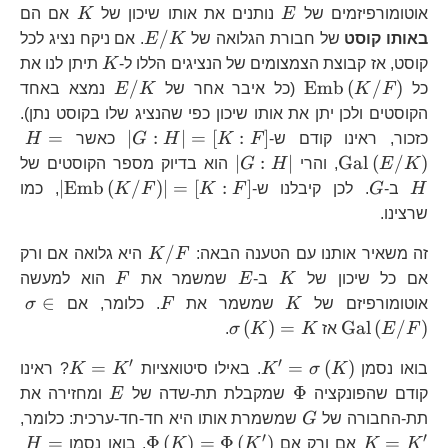
E
K
אוטומורפיזמים של
E
נותנים את אותו שיכון של
K
אם הם
E/K
/
באותו קוסט
של חבורת הגלואה של
K
E
. אם ניקח נציג לכל
K
קוסט, אז קבוצת הצמצומים של הנציגים הללו ל-
K
תיתן לנו את
\text{Emb}\left(K/F\right)
E/K
/
Emb
(
/
)
כל
F
K
(כל איבר אחר של
K
E
נמצא באחד
הקוסטים ולכן יתן את אותו שיכון כפי שהנציג שלו בקוסט נתן).
\left|G:H\right
H=
=
∣
:
∣
=
[
:
]
כזכור, ראינו קודם ש-
F
K
H
G
כאשר
H
\left|G:H\right|
H
∣
:
∣
Gal
(
/
)
K
E
, והרי
H
G
הוא בדיוק מספר הקוסטים של
G
\left|
∣
Emb
(
/
)
∣
=
[
:
]
H
ב-
G
. לכן קיבלנו ש-
F
K
F
K
, כמו
שרצינו.
K/F
/
זה משאיר אותנו עם הטענה הבאה:
F
K
היא גלואה אם ורק
K
E
F
אם כל שיכון של
K
ב-
E
שמשמר את
F
הוא למעשה
K
F
\s
∈
אוטומורפיזם של
K
שמשמר את
F
. כלומר, אם
σ
\sigma\left(K\right)=K
(
)
=
Gal
(
/
)
F
E
אז
K
K
σ
.
′
′
K^{\prime}=\sigma\left(K\ri
K=K^{\
=
=
(
)
בואו נסמן
K
σ
K
. באילו סיטואציות
K
K
? ראינו
\Phi
E
Φ
קודם שהפונקציה
שמקבלת תת-שדה של
E
ומחזירה את
G
K
תת-החבורה של
G
שמשמרת אותו היא חד-חד-ערכית: כלומר,
′
′
\Phi\left(K\righ
H=
=
Φ
(
)
=
Φ
(
)
=
K
K
אם ורק אם
K
K
. בואו נסמן
H