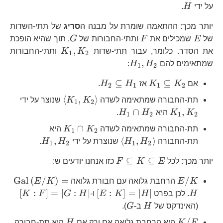
H
על ידי
H
.
יותר מכך: ההתאמה שומרת על מבנה ה
סריג
של תתי-השדות
E
F
G
של
E
שמכילים את
F
ותתי-החבורות של
G
, תוך שהיא הופכת
K_{1},K_{2}
,
את הסדר. כלומר, עבור תתי-שדות
K
K
ותתי-החבורות
1
2
H_{1},H_{2}
,
שמתאימים להם
H
H
:
1
2
K_{1}\subseteq
H_{2}\subseteq
⊆
⊆
אם
K
K
אז
H
H
.
2
1
1
2
K_{2}
H_{1}
K_{1},
\le
⟨
,
⟩
תת-החבורה שמתאימה לשדה
K
K
שנוצר על ידי
1
2
K_{1},K_{2}\righ
H_{1}\cap
∩
,
K
K
היא
H
H
.
1
2
1
2
H_{2}
K_{1}\cap
∩
תת-החבורה שמתאימה לשדה
K
K
היא
1
2
K_{2}
\left\langle
H_{1},H_{2}
,
⟨
,
⟩
תת-החבורה
H
H
שנוצרת על ידי
H
H
.
1
2
1
2
H_{1},H_{2}\right\rangle
F\subseteq
⊆
⊆
יותר מכך: לכל
E
K
F
כזו אנחנו יודעים ש:
K\subseteq
E/K
\text{
Gal
(
/
)
=
/
K
E
הרחבת גלואה עם חבורת גלואה
K
E
E
\left[E:K\right]=\left|H\ri
\left[K:
[
:
]
=
∣
:
∣
[
:
]
=
∣
∣
H
. לכן בפרט
H
K
E
ו-
H
G
F
K
H
G
(האינדקס של
H
ב-
G
).
K/F
H
/
F
K
היא הרחבת גלואה אם ורק אם
H
היא תת-חבורה