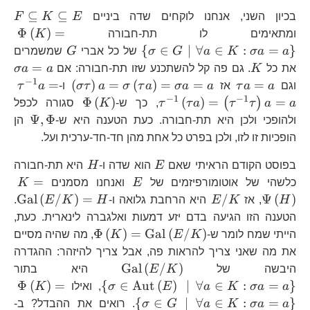
F\
⊆
⊆
בכיון השני, אנחנו לוקחים שדה ביניים
E
K
F
K\
\P
Φ
(
)
=
ומתאימים לו תת-חבורה
K
E
{ 
G
{
∈
∣
∀
∈
:
=
}
a
σa
K
a
G
σ
של כל אברי
G
שמשמרים
a
K
\s
=
את כל
K
. גם פה קל להשתכנע שזו תת-חבורה: אם
a
σa
a=
a
−
1
\tau
\left(\sigm
\t
=
(
)
=
(
)
=
=
=
וגם
a
a
τ
אז
a
σa
a
τ
σ
a
τ
σ
ו-
a
τ
a=a
a\right)=\
a\
−
1
−
1
\Phi\left(K\r
Φ
(
)
(
)
=
=
(
)
a
a
τ
τ
a
τ
τ
, כך ש-
K
סגורה לכפל
\Psi
Ψ
,
Φ
ולהופכי ולכן היא תת-חבורה. כעת הטענה היא ש-
הן
הופכיות זו לזו, ולכן בפרט כל אחת מהן חד-חד-ערכית ועל.
E
H
בפוסט הקודם הראיתי שאם
E
הוא שדה ו-
H
היא תת-חבורה
E
K=
=
כלשהי של אוטומורפיזמים של
E
ואנחנו מסמנים
K
E/K
\t
Gal
(
/
)
=
/
Ψ
(
)
H
, אז
K
E
היא הרחבת גלואה ו-
H
K
E
.
הטענה הזו הגיעה בדם יזע דמעות ואלגברה לינארית. כעת,
\Phi\left(K\rig
Φ
(
)
=
Gal
(
/
)
הייתי שמח לומר ש-
K
E
K
, מה שהיה מסיים
את מה שאני צריך להראות פה, אבל צריך להיזהר: ההגדרה
\text{Gal}\left(E/K
\l
Gal
(
/
)
היבשה של
K
E
היא בתור
\s
\P
Φ
(
)
=
{
∈
Aut
(
)
∣
∀
∈
:
=
}
a
σa
K
a
E
σ
, ואילו
K
|
{ 
\t
{
∈
∣
∀
∈
:
=
}
a
σa
K
a
G
σ
. רואים את ההבדל? ב-