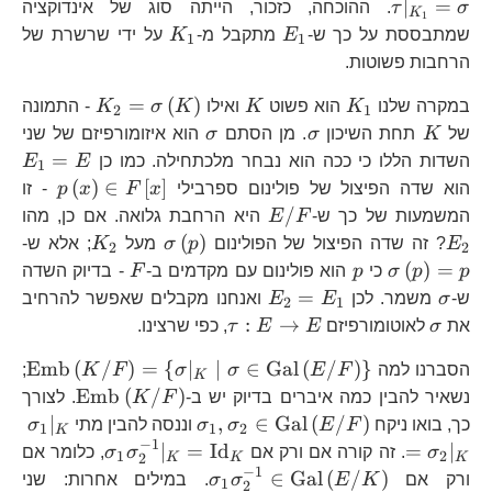
E_{2}
∣
=
σ
τ
. ההוכחה, כזכור, הייתה סוג של אינדוקציה
K
1
E_{1}
K_{1}
שמתבססת על כך ש-
E
מתקבל מ-
K
על ידי שרשרת של
1
1
הרחבות פשוטות.
K_{1}
K
K_{2}=\si
=
(
)
במקרה שלנו
K
הוא פשוט
K
ואילו
K
σ
K
- התמונה
2
1
K
\sigma
\sigma
של
K
תחת השיכון
σ
. מן הסתם
σ
הוא איזומורפיזם של שני
E
=
השדות הללו כי ככה הוא נבחר מלכתחילה. כמו כן
E
E
1
p\left
(
)
∈
[
]
הוא שדה הפיצול של פולינום ספרבילי
x
F
x
p
- זו
F\left
E/F
E
/
המשמעות של כך ש-
F
E
היא הרחבת גלואה. אם כן, מהו
\sigma\left(p\rig
K_{2}
\s
(
)
E
? זה שדה הפיצול של הפולינום
p
σ
מעל
K
; אלא ש-
2
2
p
F
(
)
=
p
p
σ
כי
p
הוא פולינום עם מקדמים ב-
F
- בדיוק השדה
\sigma
E_{2}=E_{1}
=
ש-
σ
משמר. לכן
E
E
ואנחנו מקבלים שאפשר להרחיב
2
1
\sigma
\tau:E\to
:
→
את
σ
לאוטומורפיזם
E
E
τ
, כפי שרצינו.
E
\t
Emb
(
/
)
=
{
∣
∣
∈
Gal
(
/
)
}
הסברנו למה
F
E
σ
σ
F
K
;
K
\text{E
Emb
(
/
)
נשאיר להבין כמה איברים בדיוק יש ב-
F
K
. לצורך
\s
\sigma_{1},\sigma_{
\s
∣
,
∈
Gal
(
/
)
כך, בואו ניקח
F
E
σ
σ
וננסה להבין מתי
σ
1
1
2
K
−
1
\sigma_{1
∣
=
Id
=
∣
σ
. זה קורה אם ורק אם
σ
σ
, כלומר אם
1
2
K
K
K
2
−
1
\sigma_{1}\sigma_{2}
∈
Gal
(
/
)
ורק אם
K
E
σ
σ
. במילים אחרות: שני
1
2