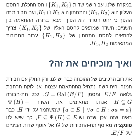
\left\{
{
,
}
במקרה שלנו, עבור שני שדות
K
K
ויחס ההכלה, החסם
1
2
K_{1},K_{2}\righ
\left\langle
K_{1}\cap
∩
⟨
,
⟩
העליון הוא
K
K
והתחתון הוא
K
K
, ועם חבורות זה
1
2
1
2
K_{1},K_{2}\right\rangle
K_{2}
ההפך כי יחס הסדר הוא הפוך. מכאן ברורה ההתאמה בין
\left\{
{
,
}
השניים: השדה שמתאים לחסם העליון של
K
K
צריך
1
2
K_{1},
\left\{
{
,
}
להתאים לחסם התחתון של
H
H
עבור החבורות
1
2
H_{1},H_{2}\ri
H_{1},H_{2}
,
המתאימות
H
H
.
1
2
ואיך מוכיחים את זה?
את רוב הרכיבים של ההוכחה כבר יש לנו, ורק החלק עם חבורת
המנה יהיה קשה. נתחיל מההתאמה עצמה. אני לוקח הרחבת
E/F
G=\text{Gal}\le
H\
=
Gal
(
/
)
/
גלואה
F
E
ומסמן
F
E
G
. לכל תת-חבורה
G
\Ps
Ψ
(
)
=
⊆
G
H
אנחנו מתאימים את השדה
H
{
H
{
∈
∣
∀
∈
:
=
}
a
σa
H
σ
E
a
שמשתמר על ידי
H
. כבר
\f
F\subseteq\Ps
⊆
Ψ
(
)
⊆
ראינו שזה אכן שדה וש-
E
H
F
, כך שיש לנו
H:
E
G
פונקציה
מאוסף תת-החבורות של
G
אל אוסף שדות הביניים
E/F
/
של
F
E
.