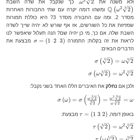
{2}
{2}
2\right)
2
\omega^{2}\sqrt[3]
\m
2
ולא משנה את
ω
, כך שנקבל את שדה השבת
{2}
{2
2
Q
3
2
(
)
ω
ומשהו דומה יקרה עם שתי החבורות האחרות
מסדר 2. ומה עם החבורה מסדר 3? היא כוללת תמורות
שמזיזות את כל השורשים, אז אף שורש לא יהיה שייך לשדה
השבת שלה. אם כך, מי כן יהיה שם? הנה תעלול שיאפשר לנו
\sigma=\lef
=
(
1
2
3
)
לראות את זה בקלות: התמורה
σ
מבצעת את
2\ 3\right)
הדברים הבאים:
\sigma\left(\sqrt[3]
3
3
2
=
2
(
)
σ
ω
{2}\right)=\omega\sqrt[3]
2
\sigma\left(\omega\sqrt[3]
3
3
2
=
2
(
)
σ
ω
ω
{2}
{2}\right)=\omega^{2}\sqrt[3]
ולכן אם
נחלק
את האיברים הללו האחד בשני נקבל:
{2}
(
)
3
3
2
\sigma\left(\omega\r
2
2
ω
ω
(
)
=
=
=
σ
ω
σ
ω
3
3
2
2
ω
{2}}{\sqrt[3]{2}}\ri
{\omega\sqrt[3]{2}
\tau=\left(1\
=
(
1
3
2
)
באופן דומה,
τ
מבצעת:
3\ 2\right)
2
\tau\left(\sqrt[3]
3
3
2
=
2
(
)
τ
ω
{2}\right)=\omega^{2}\sqrt[3]
\tau\left(\omega\sqrt[3]
3
3
2
=
2
(
)
τ
ω