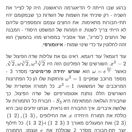
{\left|H\right|}
ברגע שבו הייתה לי הדיאגרמה הראשונה, היה קל לצייר את
השניה - רק שיניתי את השמות של השדות כך שבמקומם יהיו
תתי-חבורות מתאימות. את החצים עצמם והמספרים עליהם
לא הייתי צריך לשנות. זו המהות של המשפט היסודי - המבנה
של החצים ("סריג", ועוד אסביר במפורש מהו בהמשך) הוא
זהה לחלוטין עד כדי שינוי שמות -
איזומורפי
.
x^
עוד דוגמא? עוד דוגמא. ראינו גם את עלילות שדה הפיצול של
2
3
3
3
3
\sq
2
,
2
,
2
−
2
x
. השורשים של הפולינום הזה היו
ω
ω
,
2
{2
πi
\omega=e^{\frac{2\pi
=
כאשר
e
ω
הוא
שורש יחידה פרימיטיבי
מסדר 3 -
3
{2
i}{3}}
3
\omega^{3}=1
=
1
מספר מרוכב שמקיים
ω
והחזקות שלו הן כל הפתרונות
{2
3
x^{3}=1
=
1
המרוכבים של המשוואה
x
. כל תמורה אפשרית של
השורשים הללו נותנת אוטומורפיזם של שדה הפיצול, כך
S_{3}
שחבורת הגלואה המתאימה היא
S
- חבורת כל התמורות על
3
שלושה איברים. איך החבורה הזו נראית, אנחנו יודעים טוב: היא
e
\l
(
1
2
)
,
(
1
3
)
,
כוללת את תמורת היחידה
e
, את החילופים
2\
\left(1\
\left(1\
(
1
3
2
)
(
1
2
3
)
(
2
3
)
ואת המעגלים מאורך 3
ו-
. כל חילוף
3\
2\
3\
e
\l
יוצר תת-חבורה מסדר 2 שכוללת את
e
ועצמו; התמורה