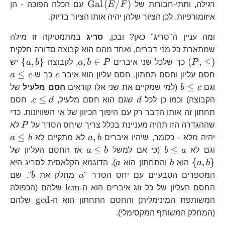
\text{Gal}\left(E/F
Gal
(
/
)
רגילה, ותתי-חבורות של
F
E
עם הכלה הפוכה - הן
איזומורפיות. לכן הציור שלהן יהיה אותו הציור בדיוק.
ומה עניין ה"סריג" כאן? ובכן,
סריג
במתמטיקה זו מילה
\l
שמתארת כל מני דברים, ואחד מהם הוא קבוצה סדורה חלקית
a,b\in
\left
{
,
}
,
∈
(
,
≤
)
P
כך שלכל שני איברים
P
b
a
, לקבוצה
b
a
יש
P
a,b\
c
a\
≤
חסם עליון וחסם תחתון. חסם עליון הוא איבר
c
כך ש-
c
a
c
b\le
≤
וגם
c
b
(למי שמקיים את שני אלו קוראים
חסם מלעיל
של
c
d
c\le
≤
הקבוצה) וכמו כן לכל
d
שגם הוא חסם מלעיל,
d
c
. חסם
d
תחתון זה אותו הדבר רק עם היפוך הכיוון של אי השוויונות. כדי
P
שההגדרה הזו תהיה מעניינת בכלל צריך שיחס הסדר על
P
לא
a,b
a\
≤
,
יהיה מלא - כלומר, שיהיו איברים
b
a
לא מתקיים לא
b
a
b
b\le
a\le
\l
≤
≤
וגם לא
a
b
(כי אם למשל
b
a
אז החסם העליון של
a
b
a,
b
a
{
,
}
b
a
הוא
b
והתחתון הוא
a
). הדוגמא הקלאסית לסריג היא
a
b
המספרים הטבעיים עם יחס הסדר "
a
מחלק את
b
". שם
\text{lcm}
lcm
החסם העליון של כל זוג איברים הוא ה-
שלהם (הכפולה
\text{g
gcd
המשותפת המינימלית) והחסם התחתון הוא ה-
שלהם
(המחלק המשותף המקסימלי).