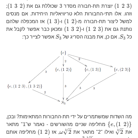
3\
3\right)
2\right)
2\
\le
(
1
3
2
)
(
1
2
3
)
יוצרת תת-חבורה מסדר 3 שכוללת גם את
;
3\
3\
וזהו. אלו תתי-החבורות הלא טריוויאליות היחידות. אם מנסים
2\
\left(1\
\left(1\
(
1
3
)
(
1
2
)
למשל ליצור תת-חבורה מ-
ו-
אז המכפלה שלהם
2\right)
3\right)
\left(1\
\left(1\
(
1
3
2
)
(
1
2
3
)
נותנת גם את
ו-
ומכאן כבר אפשר לקבל את
2\
3\
S_{3}
S_{3}
כל
S
. אם כן, את מבנה הסריג של
S
אפשר לצייר כך:
3
3
3\right)
2\right)
מה השדות שמשתמרים על ידי תת-החבורות המתאימות? ובכן,
\left\{ e,\left(1\
{
,
(
1
2
)
}
e
מחליפה שניים מהשורשים - נאמר ש"1" מתאר
2\right)\right\}
\sqrt[3]
3
\omega\sqrt[3]
\left(1\
3
(
1
2
)
2
2
את
ואילו "2" מתאר את
ω
, אז
מחליפה אותם
3