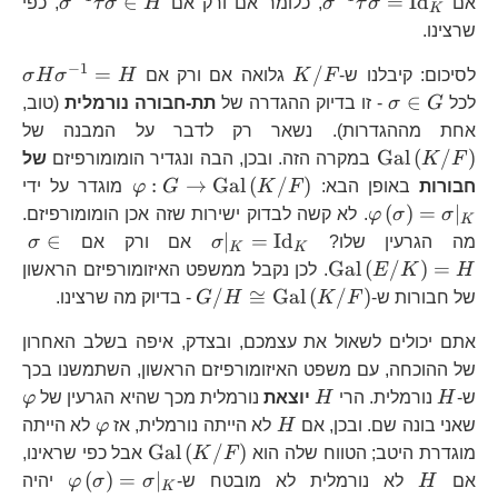
\sigma^{-1}\tau\sigma=\text{I
\sigm
∈
=
Id
אם
σ
τ
σ
, כלומר אם ורק אם
H
σ
τ
σ
, כפי
K
H
שרצינו.
−
1
K/F
\s
=
/
לסיכום: קיבלנו ש-
F
K
גלואה אם ורק אם
H
σ
H
σ
H
\sigma\in
∈
לכל
G
σ
- זו בדיוק ההגדרה של
תת-חבורה נורמלית
(טוב,
G
\t
אחת מההגדרות). נשאר רק לדבר על המבנה של
Gal
(
/
)
F
K
במקרה הזה. ובכן, הבה ונגדיר הומומורפיזם
של
\varphi:G\to\
\v
:
→
Gal
(
/
)
חבורות
באופן הבא:
F
K
G
φ
מוגדר על ידי
(
)
=
∣
σ
σ
φ
. לא קשה לבדוק ישירות שזה אכן הומומורפיזם.
K
\sigma|_{K}=\text{I
\s
∈
∣
=
Id
מה הגרעין שלו?
σ
אם ורק אם
σ
K
K
Gal
(
/
)
=
H
K
E
. לכן נקבל ממשפט האיזומורפיזם הראשון
G/H\cong\text{Gal}
/
≅
Gal
(
/
)
של חבורות ש-
F
K
H
G
- בדיוק מה שרצינו.
אתם יכולים לשאול את עצמכם, ובצדק, איפה בשלב האחרון
של ההוכחה, עם משפט האיזומורפיזם הראשון, השתמשנו בכך
H
H
\v
ש-
H
נורמלית. הרי
H
יוצאת
נורמלית מכך שהיא הגרעין של
φ
H
\varphi
שאני בונה שם. ובכן, אם
H
לא הייתה נורמלית, אז
φ
לא הייתה
\text{Gal}\left
Gal
(
/
)
מוגדרת היטב; הטווח שלה הוא
F
K
אבל כפי שראינו,
H
\varph
(
)
=
∣
אם
H
לא נורמלית לא מובטח ש-
σ
σ
φ
יהיה
K