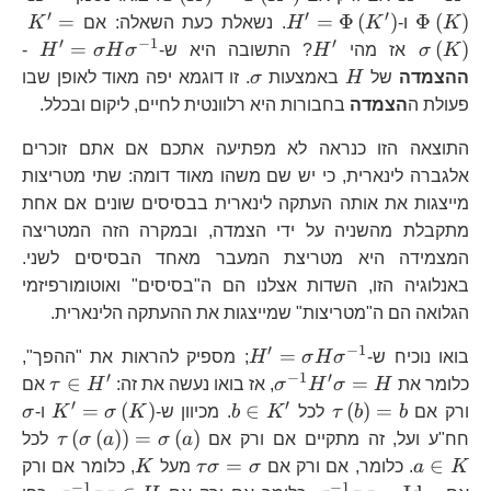
′
′
′
H^{\prime}=\Phi\left(K^{\pr
K^
=
=
Φ
(
)
Φ
(
)
K
ו-
K
H
. נשאלת כעת השאלה: אם
K
′
−
1
′
H^{\prime}
H^{
=
(
)
K
σ
אז מהי
H
? התשובה היא ש-
σ
H
σ
H
-
H\s
H
\sigma
ההצמדה
של
H
באמצעות
σ
. זו דוגמא יפה מאוד לאופן שבו
פעולת ה
הצמדה
בחבורות היא רלוונטית לחיים, ליקום ובכלל.
התוצאה הזו כנראה לא מפתיעה אתכם אם אתם זוכרים
אלגברה לינארית, כי יש שם משהו מאוד דומה: שתי מטריצות
מייצגות את אותה העתקה לינארית בבסיסים שונים אם אחת
מתקבלת מהשניה על ידי הצמדה, ובמקרה הזה המטריצה
המצמידה היא מטריצת המעבר מאחד הבסיסים לשני.
באנלוגיה הזו, השדות אצלנו הם ה"בסיסים" ואוטומורפיזמי
הגלואה הם ה"מטריצות" שמייצגות את ההעתקה הלינארית.
′
−
1
H^{\prime}=\sigma
=
בואו נוכיח ש-
σ
H
σ
H
; מספיק להראות את "ההפך",
H\sigma^{-1}
′
−
1
′
\sigma^{-1}H^{\prime}\si
\tau
∈
=
כלומר את
H
σ
H
σ
, אז בואו נעשה את זה:
H
τ
אם
H^{\
′
′
\tau\left(b\right)=b
b\in
K^{\p
\s
=
(
)
∈
(
)
=
ורק אם
b
b
τ
לכל
K
b
. מכיוון ש-
K
σ
K
ו-
σ
K^{\prime}
\tau\l
a\
(
(
)
)
=
(
)
חח"ע ועל, זה מתקיים אם ורק אם
a
σ
a
σ
τ
לכל
K
\tau\sigma=\sigma
K
=
∈
K
a
. כלומר, אם ורק אם
σ
σ
τ
מעל
K
, כלומר אם ורק
−
1
−
1