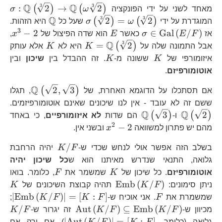
Q
Q
3
3
\s
:
2
→
2
(
)
(
)
מאחד לשני על ידי הפונקציה
ω
σ
{2
Q
3
\sigma\left(\sqrt[3]
3
\mathbb{
2
=
2
(
)
(
)
המוגדרת על ידי
ω
σ
שעל כל
היא הזהות.
{2
{2}\right)=\omega\l
3
\sigma\in\text{Gal}\left(E/F\rig
E
x^
−
2
∈
Gal
(
/
)
אז
F
E
σ
כאשר
E
הוא שדה הפיצול של
x
,
{2}\right)
Q
3
K=\mathbb{Q}\left(
K
=
2
(
)
אבל התמונה שלה על
K
היא לא
K
אלא עותק
{2}\right)
K
K
איזומורפי של
K
ששונה מ-
K
. זה ההבדל בין
שיכון
ובין
אוטומורפיזם
.
Q
\mathb
2
,
3
(
)
אם תסתכלו על הדוגמא האחרת, של
, תגלו
\m
ששם זה לא עובד - אין לנו שיכונים שאינם אוטומורפיזמים.
Q
Q
\mathbb{Q}\left(\sqrt{3}\right)
3
2
(
)
(
)
ו-
הם שדות
לא איזומורפיים
, כי באחד
2
x^{2}-2
−
2
מהם יש פתרון למשוואה
x
ובשני אין.
K/F
/
בשלב הזה אפשר אולי לנחש שכדי ש-
F
K
יהיה הרחבת
גלואה, התנאי שנדרש מאיתנו הוא ש
כל שיכון יהיה
K
F
אוטומורפיזם
. כל שיכון של
K
שמשמר את
F
, כלומר. בואו
\text{Emb}\left(K/F\right
K
Emb
(
/
)
ניתן סימונים:
F
K
תהיה קבוצת השיכונים של
K
F
\l
∣
Emb
(
/
)
∣
=
[
:
]
שמשמרת את
F
. אני אוכיח ש-
F
K
F
K
;
\text{Aut}\left(
K
/
Aut
(
/
)
⊆
Emb
(
/
)
מכיוון ש-
F
K
F
K
זה יגרור ש-
F
K
\left|\text{Aut
\t
∣
Aut
(
/
)
∣
=
[
:
]
גלואה (כלומר,
F
K
F
K
) אם ורק אם