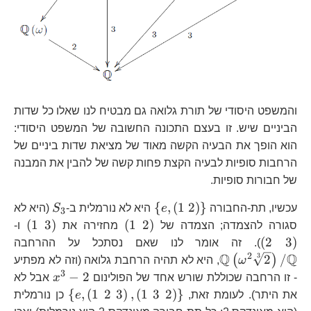
והמשפט היסודי של תורת גלואה גם מבטיח לנו שאלו כל שדות
הביניים שיש. זו בעצם התכונה החשובה של המשפט היסודי:
הוא הופך את הבעיה הקשה מאוד של מציאת שדות ביניים של
הרחבות סופיות לבעיה הקצת פחות קשה של להבין את המבנה
של חבורות סופיות.
\left\{ e,\left(1\
S_{3}
{
,
(
1
2
)
}
עכשיו, תת-החבורה
e
היא לא נורמלית ב-
S
(היא לא
3
2\right)\right\}
\left(1\
\lef
\l
(
1
3
)
(
1
2
)
סגורה להצמדה; הצמדה של
מחזירה את
ו-
2\right)
3\ri
3\
\m
(
2
3
)
). זה אומר לנו שאם נסתכל על ההרחבה
{2
2
Q
Q
3
2
/
(
)
ω
, היא לא תהיה הרחבת גלואה (וזה לא מפתיע
3
x^{3}-2
−
2
- זו הרחבה שכוללת שורש אחד של הפולינום
x
אבל לא
\left\{ e,\l
{
,
(
1
2
3
)
,
(
1
3
2
)
}
את היתר). לעומת זאת,
e
כן נורמלית
2\
\m