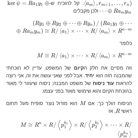
a_
a_
\k
k
e
r
=
⊕
⟨
⟩
,
,
…
,
)
r
r
a
. קל להוכיח ש-
y
a
R
ψ
1
1
+
1
m
m
n
\t
a_
Ra
⋯
⊕
y
a
R
ולכן מקבלים
m
m
R/
a_
\left(Ry_{
(
⊕
⊕
⋯
⊕
)
/
(
⊕
⋯
R
y
R
y
R
y
R
a
y
1
2
1
1
n
\t
Ry_{n}\righ
−
n
m
⊕
)
≅
/
⟨
⟩
×
⋯
×
/
⟨
⟩
×
R
a
y
R
a
R
a
R
1
m
m
m
Ra_{m}y_{
כלומר
a_{1}\right\
a_{m}\right
−
M\cong
n
m
≅
/
⟨
⟩
×
⋯
×
/
⟨
⟩
×
M
R
a
R
a
R
1
m
R/\left\langle
וזה מסיים את חלק ה
קיום
של המשפט. עדיין לא הוכחתי
a_{1}\right\r
\times\dots\t
שהמבנה הזה הוא
יחיד
. אבל לפני שאני עושה את זה, אני רוצה
R/\left\langle
להראות
עוד ניסוח
של משפט המבנה; ניסוח שיעזור לי מאוד
a_{m}\right\
בהוכחת הקיום והוא שימושי מאוד בפני עצמו.
\times R^{n-
M
הניסוח הולך כך: אם
M
הוא מודול נוצר סופית מעל תחום
R
ראשי
R
, אז
⟨
⟩
⟨
⟩
M\co
k
k
n
≅
×
/
×
/
×
⋯
×
/
1
2
M
R
R
p
R
p
R
1
2
R/\left
k
⟨
⟩
p
m
p_{1}^{
m