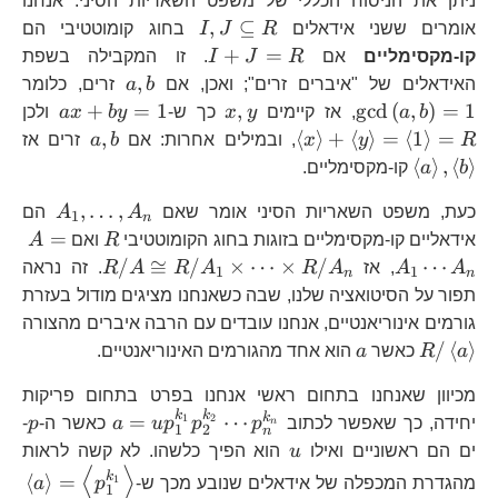
ניתן את הניסוח הכללי של משפט השאריות הסיני: אנחנו
I,J\subseteq
,
⊆
אומרים ששני אידאלים
R
J
I
בחוג קומוטטיבי הם
R
I+J=R
+
=
קו-מקסימליים
אם
R
J
I
. זו המקבילה בשפת
a,b
\t
,
האידאלים של "איברים זרים"; ואכן, אם
b
a
זרים, כלומר
x,y
ax+b
\l
+
=
1
,
gcd
(
,
)
=
1
b
a
, אז קיימים
y
x
כך ש-
y
b
x
a
ולכן
x\
a,b
\l
,
⟨
⟩
+
⟨
⟩
=
⟨
1
⟩
=
R
y
x
, ובמילים אחרות: אם
b
a
זרים אז
+\
a\
⟨
⟩
,
⟨
⟩
b
a
קו-מקסימליים.
y\
,\
A_{1}
,
…
,
=\
b\
כעת, משפט השאריות הסיני אומר שאם
A
A
הם
1
n
R
A=
1\
=
אידאליים קו-מקסימליים בזוגות בחוג הקומוטטיבי
R
ואם
A
A_
=
R/A\cong
/
≅
/
×
⋯
×
/
⋯
A
A
, אז
A
R
A
R
A
R
. זה נראה
1
1
n
n
R/A_{1}\t
תפור על הסיטואציה שלנו, שבה כשאנחנו מציגים מודול בעזרת
R/A_{n}
R/
גורמים אינוריאנטיים, אנחנו עובדים עם הרבה איברים מהצורה
a\
a
/
⟨
⟩
a
R
כאשר
a
הוא אחד מהגורמים האינוריאנטיים.
מכיוון שאנחנו בתחום ראשי אנחנו בפרט בתחום פריקות
k
k
a=up_{1}^{
p
k
=
⋯
1
2
יחידה, כך שאפשר לכתוב
p
p
p
u
a
כאשר ה-
p
-
n
1
2
n
p_{n}^{k_
u
ים הם ראשוניים ואילו
u
הוא הפיך כלשהו. לא קשה לראות
⟨
⟩
\l
k
⟨
⟩
=
1
מהגדרת המכפלה של אידאלים שנובע מכך ש-
p
a
1