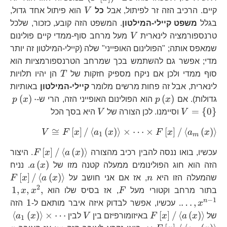
V
F\l
קיים. הרכיב הזה זר לפיתול, אבל
כל
V
הוא פיתול אחד גדול,
a_{
בגלל
משפט קיילי-המילטון
. המשפט הזה קובע, כזכור, שלכל
V
טרנספורמציה לינארית
V
מעל מרחב סוף-ממדי קיים פולינום
שמאפס אותה; "הפולינום האופייני" שלה (קיילי-המילטון זה יותר
מדי; אפשר גם להשתמש בכך שמרחב הטרנספורמציות הוא
T
סוף ממדי ולכן אם ניקח מספיק חזקות של
T
הן יהיו תלויות
לינארית, אבל זה פחות מרשים מלומר
קיילי-המילטון
באותיות
p\left(x\right)
p\
(
)
⋅
(
)
גדולות). אם
x
p
הוא הפולינום האופייני הזה, הרי ש-
x
p
V=
V
=
{
0
}
V
וסיימנו. לכן הצורה של
V
היא בסך הכל
0\
V\cong
≅
[
]
/
⟨
(
)
⟩
×
⋯
×
[
]
/
⟨
(
)
⟩
V
F
x
a
x
F
x
a
x
1
m
F\left[x\r
F\left[x
[
]
/
⟨
(
)
⟩
עכשיו, בואו ננסה להבין רכיב מהצורה
x
a
x
F
. היצור
a_{1}\lef
a\left(
a\left(
(
)
\times\do
הזה הוא חוג הפולינומים ממעלה קטנה מזו של
x
a
. נניח
n
F\
[
]
/
⟨
(
)
⟩
F\left[x\r
שהמעלה הזו היא
n
, אז אם אני חושב על
x
a
x
F
a\
2
F
a_{m}\lef
1,
1
,
,
,
בתור מרחב וקטורי מעל
F
, אז בסיס שלו הוא
x
x
1}
−
1
1
n
1
…
,
x
. עכשיו, אפשר לבדוק איזה איבר מותאם ל-
הזה
F\left[x\right]/\left\langle
V
\le
⟨
(
)
⟩
×
⋯
[
]
/
⟨
(
)
⟩
של
x
a
x
F
באיזומורפיזם בין
V
לבין
x
a
1
a\left(x\right)\right\rangle
a_