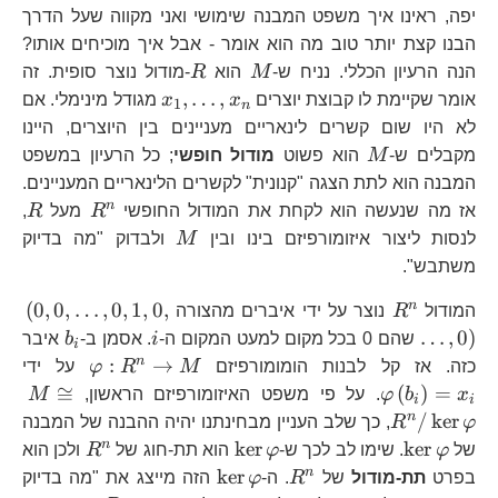
יפה, ראינו איך משפט המבנה שימושי ואני מקווה שעל הדרך
הבנו קצת יותר טוב מה הוא אומר - אבל איך מוכיחים אותו?
M
R
הנה הרעיון הכללי. נניח ש-
M
הוא
R
-מודול נוצר סופית. זה
x_{1},\dots,x_{
,
…
,
אומר שקיימת לו קבוצת יוצרים
x
x
מגודל מינימלי. אם
1
n
לא היו שום קשרים לינאריים מעניינים בין היוצרים, היינו
M
מקבלים ש-
M
הוא פשוט
מודול חופשי
; כל הרעיון במשפט
המבנה הוא לתת הצגה "קנונית" לקשרים הלינאריים המעניינים.
R^{n}
R
n
אז מה שנעשה הוא לקחת את המודול החופשי
R
מעל
R
,
M
לנסות ליצור איזומורפיזם בינו ובין
M
ולבדוק "מה בדיוק
משתבש".
R^{n}
\l
n
(
0
,
0
,
…
,
0
,
1
,
0
,
המודול
R
נוצר על ידי איברים מהצורה
i
b_{i}
…
,
0
)
שהם 0 בכל מקום למעט המקום ה-
i
. אסמן ב-
b
איבר
i
\varphi:
\v
n
:
→
כזה. אז קל לבנות הומומורפיזם
M
R
φ
על ידי
M
M\
≅
(
)
=
x
b
φ
. על פי משפט האיזומורפיזם הראשון,
M
i
i
R^
n
/
k
e
r
φ
R
, כך שלב העניין מבחינתנו יהיה ההבנה של המבנה
\ker\varphi
\ker\varphi
R^{n}
n
k
e
r
k
e
r
של
φ
. שימו לב לכך ש-
φ
הוא תת-חוג של
R
ולכן הוא
R^{n}
\ker\varphi
n
k
e
r
בפרט
תת-מודול
של
R
. ה-
φ
הזה מייצג את "מה בדיוק