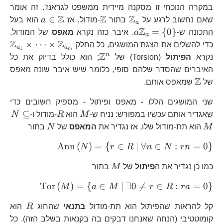
במקרה הנוכחי זו מסקנה מיידית ממשפט לגראנז'. זה אומר
Z
Z
Z
\mathbb{Z}_{a}
\mathbb{Z}
a\in\mat
∈
שאם נחשוב לרגע על
בתור
-מודול, אז
a
הוא בעל
a
Z
a\mathbb{Z}_{a}=\left\
=
{
0
}
התכונה ש-
a
. איבר כזה נקרא
מאפס
של המודול.
a
{ 0\right\}
Z
Z
\
×
⋯
×
כדי להשלים את הצגת המושגים, כל החלק
a
a
1
m
Z
\mathbb{Z}^{n}
n
נקרא
הפיתול
(Torsion) של
; הוא כולל בדיוק את כל
האיברים שהסדר שלהם סופי, כלומר שיש איבר שונה מאפס
Z
\mathbb{Z}
של
שמאפס אותם.
שני המושגים הללו - מאפס ופיתול - מספיק חשובים כדי
M
R
N\
⊆
שאגדיר אותם עכשיו במפורש: נניח ש-
M
הוא
R
-מודול ו-
N
M
N
M
הוא תת-מודול שלו, אז נגדיר את
המאפס
של
N
בתור
\text{Ann}\le
Ann
(
)
=
{
∈
∣
∀
∈
:
=
0
}
N
r
R
n
N
r
n
{ r\in R\ 
M
כמו כן נגדיר את ה
פיתול
של
M
בתור
N:rn=0\right
\text{Tor
Tor
(
)
=
{
∈
∣
∃0

=
∈
:
=
0
}
M
a
M
r
R
r
a
{ a\in M
R
קל להראות שהפיתול הוא תת-מודול
בתנאי
שהחוג
R
הוא
R:ra=0\r
קומוטטיבי (הנחה שאנחנו דבקים בה בקנאות בשלב הזה). כל