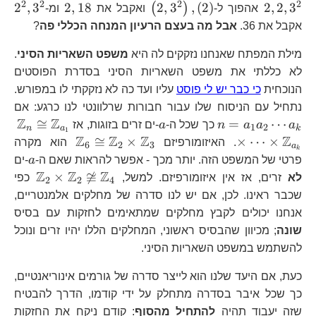
2
2
2
2
\left(2,3^{2}\right),\left
2,18
2^
2
,
3
2
,
18
2
,
3
,
(
2
)
2
,
2
,
3
(
)
אהפוך ל-
ואקבל את
ומ-
אקבל את 36.
אבל מה בעצם הרעיון המנחה הכללי פה
?
מילת המפתח שאנחנו נזקקים לה היא
משפט השאריות הסיני
.
לא כללתי את משפט השאריות הסיני בסדרת הפוסטים
הנוכחית
כי כבר יש לי פוסט
עליו ועד כה לא נזקקתי לו במפורש.
n=
נתחיל עם הניסוח שלו עבור חבורות שרלוונטי לנו כרגע: אם
a_
Z
Z
a
\m
≅
=
⋯
a
a
a
n
כך שכל ה-
a
-ים זרים בזוגות, אז
1
2
n
a
k
1
Z
Z
Z
Z
\mathbb{Z}
≅
×
×
⋯
×
. האיזומורפיזם
הוא מקרה
6
2
3
a
k
a
פרטי של המשפט הזה. יותר מכך - אפשר להראות שאם ה-
a
-ים
Z
Z
Z
\mat
×

≅
לא
זרים, אז אין איזומורפיזם. למשל,
כפי
2
2
4
שכבר ראינו. לכן, אם יש לנו סדרה של מחלקים אלמנטריים,
אנחנו יכולים לקבץ מחלקים שמתאימים לחזקות עם בסיס
שונה
; מכיוון שהבסיס ראשוני, המחלקים הללו יהיו זרים ונוכל
להשתמש במשפט השאריות הסיני.
כעת, אם היעד שלנו הוא לייצר סדרה של גורמים אינוריאנטיים,
כך שכל איבר בסדרה מתחלק על ידי קודמו, הדרך להבטיח
שזה יעבוד תהיה
להתחיל מהסוף
: קודם ניקח את החזקות