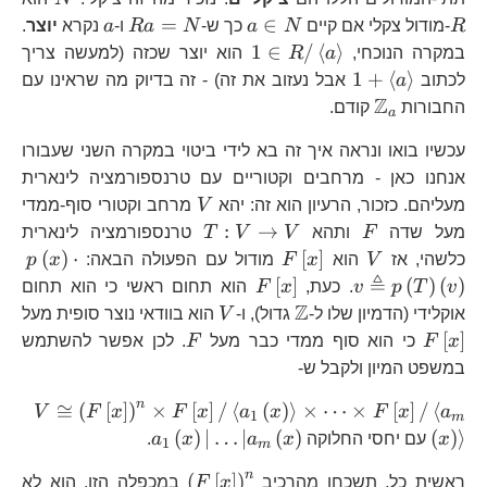
a_
a\in
Ra=N
a
=
∈
R
-מודול צקלי אם קיים
N
a
כך ש-
N
a
R
ו-
a
נקרא
יוצר
.
\t
N
1\in
1
∈
/
⟨
⟩
במקרה הנוכחי,
a
R
הוא יוצר שכזה (למעשה צריך
R/
R/\left\langle
1+\left\langle
1
+
⟨
⟩
לכתוב
a
אבל נעזוב את זה) - זה בדיוק מה שראינו עם
a_
a\right\rangle
a\right\rangle
Z
\mathbb{Z}_{a}
החבורות
קודם.
a
עכשיו בואו ונראה איך זה בא לידי ביטוי במקרה השני שעבורו
אנחנו כאן - מרחבים וקטוריים עם טרנספורמציה לינארית
V
מעליהם. כזכור, הרעיון הוא זה: יהא
V
מרחב וקטורי סוף-ממדי
F
T:V\to
:
→
מעל שדה
F
ותהא
V
V
T
טרנספורמציה לינארית
V
V
F\left[x\right]
p\
(
)
⋅
[
]
כלשהי, אז
V
הוא
x
F
מודול עם הפעולה הבאה:
x
p
v\
≜
F\left[x\right]
[
]
(
)
(
)
v
T
p
v
. כעת,
x
F
הוא תחום ראשי כי הוא תחום
p\
Z
\mathbb{Z}
V
אוקלידי (הדמיון שלו ל-
גדול), ו-
V
הוא בוודאי נוצר סופית מעל
F\left[x\right]
F
[
]
x
F
כי הוא סוף ממדי כבר מעל
F
. לכן אפשר להשתמש
במשפט המיון ולקבל ש-
n
V\c
≅
(
[
]
)
×
[
]
/
⟨
(
)
⟩
×
⋯
×
[
]
/
⟨
V
F
x
F
x
a
x
F
x
a
1
m
F\l
a_{1}\left(x\rig
(
)
∣
…
∣
(
)
(
)
⟩
x
עם יחסי החלוקה
x
a
x
a
.
1
m
a_{
n
\left(F\left[x\right]
(
[
]
)
\ti
ראשית כל, תשכחו מהרכיב
x
F
במכפלה הזו. הוא לא