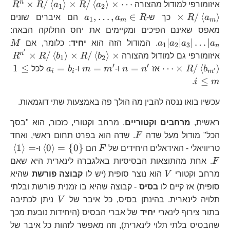
R^
n
×
/
⟨
⟩
×
/
⟨
⟩
×
⋯
איזומורפי למודול מהצורה
a
R
a
R
R
1
2
R/
a_{1},\dots,a_{m}
,
…
,
∈
×
/
⟨
⟩
a
R
כך ש-
R
a
a
הם איברים שונים
1
m
m
a_
R
a_
מאפס שאינם הפיכים ומקיימים את יחס החלוקה הבאה:
\t
M
∣
∣
∣
…
∣
a
a
a
a
. המודול הזה הוא
יחיד
: כלומר, אם
M
1
2
3
n
R/
′
R^
n
×
/
⟨
⟩
×
/
⟨
⟩
×
איזומורפי גם למודול מהצורה
b
R
b
R
R
1
2
a_
R/
′
′
n=n^{\prime}
m=m^{\prime}
a_{i}=b_{
1\l
1
≤
=
=
=
⋯
×
/
⟨
⟩
b
R
אז
n
n
ו-
m
m
ו-
b
a
לכל
′
i
i
m
\t
b_
i\l
≤
.
i
m
R/
R/
m
a_
b_
עכשיו בואו ננסה להבין מה הולך פה באמצעות שתי דוגמאות.
\t
ראשית,
מרחבים וקטוריים
. מרחב וקטורי, כזכור, הוא "בסך
R/
F
הכל" מודול מעל שדה
F
. שדה הוא בפרט תחום ראשי, ואחד
b_
F
\left\lang
\le
⟨
1
⟩
=
⟨
0
⟩
=
{
0
}
טריוויאלי - האידאלים היחידים של
F
הם
ו-
0\right\r
1\
F
. אחת מהתוצאות הבסיסיות באלגברה לינארית היא שאם
=\left\{
=
V
מרחב וקטורי
V
הוא נוצר סופית (יש לו
קבוצה פורשת
שהיא
0\right\}
סופית) אז קיים לו
בסיס
- קבוצה שהיא בו זמנית פורשת ובלתי
V
תלויה לינארית. בהינתן בסיס, כל איבר של
V
ניתן לכתיבה
בתור צירוף לינארי
יחיד
של אברי הבסיס (היחידות נובעת מכך
V
שהבסיס בלתי תלוי לינארית), וזה מאפשר לזהות כל איבר של