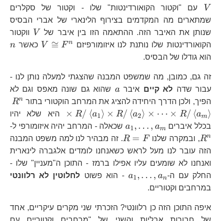
V
עם "וקטור הקואורדינטות" שלו - וקטור של סקלרים
שמתארים מה המקדמים בצירוף הלינארי של אברי הבסיס
V
שנותן את האיבר הזה. ההתאמה הזו בין איבר של
V
ווקטור
V\cong
n
n
≅
הקואורדינטות שלו נותנת לנו איזומורפיזם
F
V
כאשר
n
F^{n}
הוא גודלו של הבסיס.
זה גם, כמובן, מה שמשפט המבנה שהצגתי למעלה נותן לנו -
a
עבור שדה
לא קיים
איבר
a
שהוא גם שונה מאפס וגם לא
R^
n
הפיך, ולכן הדרך היחידה להציג את המרחב הוקטורי בתור
R
R/
×
/
⟨
⟩
×
/
⟨
⟩
×
⋯
×
/
⟨
⟩
a
R
a
R
a
R
היא שלא יהיו
1
2
m
a_
a_{1},\dots,a_{m}
R
,
…
,
בכלל איברים
a
a
שכאלה - המרחב יהיה איזומורפי ל-
1
m
\t
R=F
n
=
R
, ובמקרה שלנו
F
R
. זה מבהיר לנו למה משפט המבנה
R/
הזה עובר לנו מעל לראש כשאנחנו לומדים אלגברה לינארית
a_
ואנחנו לא שומעים עליו אפילו ברמז - התוכן ה"מעניין" שלו -
\t
a_{1},\dots,a_{n}
,
…
,
החלק עם ה-
a
a
- הוא פשוט
לחלוטין לא רלוונטי
1
n
R/
במרחבים וקטוריים.
a_
איפה התוכן הזה כן רלוונטי? הזכרתי שני מקרים עיקריים, אחד
של חבורות אבליות והשני של "מרחבים וקטוריים עם