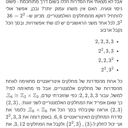
אבל לא מצאתי את הסדרות הללו בשום דרך מתוחכמת - פשוט
ניסוי וטעיה. האם אין משהו עמוק יותר? ובכן, אפשר אולי
2
36
36
=
2
⋅
להתחיל דווקא מהמחלקים האלמנטריים. מכיוון ש-
2
3
, לכל אחד משני הראשוניים יש לנו שתי אפשרויות, ובסך הכל
נקבל ארבע:
2,2,3,3
2
,
2
,
3
,
3
2
2^{2},3,3
2
,
3
,
3
2
2,2,3^{2}
2
,
2
,
3
2
2
2^{2},3^{2}
2
,
3
כל אחת מהסדרות של מחלקים אינוריאנטיים מתאימה לאחת
מהסדרות של מחלקים אלמנטריים, אבל מי מתאימה למי?
Z
Z
Z
2,2,3,3
\m
≅
×
2
,
2
,
3
,
3
למשל, עבור
: כפי שהזכרתי קודם,
,
6
2
3
\l
(
2
,
3
)
,
כך שאם אפריד את המחלקים האלמנטריים לשני זוגות:
Z
Z
\mathbb{Z
×
(
2
,
3
)
אראה שקיבלתי בסך הכל את
, כלומר את
6
6
2
6,6
2^
2
,
3
,
3
6
,
6
סדרת המחלקים האינוריאנטיים
. באופן דומה את
2
\left(2^{2},3\right),\left(3
3,12
2,
3
,
12
2
,
3
,
(
3
)
(
)
אני יכול לחלק ל-
ולקבל את המחלקים
, את