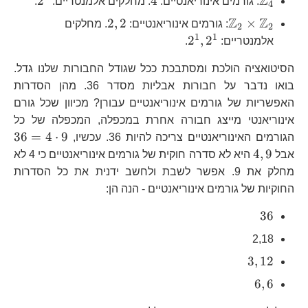
Z
2
4
: גורמים אינוריאנטיים:
. מחלקים אלמנטריים:
.
4
Z
Z
\mathbb{Z}_{2}\times\mathbb{Z}_{2}
2,2
2
,
2
×
: גורמים אינוריאנטיים:
. מחלקים
2
2
1
1
2^{1},2^{1}
2
,
2
אלמנטריים:
.
הסיטואציה הולכת ומסתבכת ככל שגודל החבורות שלנו גדל.
בואו נדבר על חבורות אבליות מסדר 36. מהן הסדרות
האפשריות של גורמים אינוריאנטיים עבורן? מכיוון שכל גורם
אינוריאנטי מייצג חבורה אחרת במכפלה, המכפלה של כל
3
36
=
4
⋅
9
הגורמים האינוריאנטיים צריכה להיות 36. עכשיו,
4,9
4
,
9
אבל
היא לא סדרה חוקית של גורמים אינוריאנטיים כי 4 לא
מחלק את 9. אפשר לשבת ולחשב ידנית את כל הסדרות
החוקיות של גורמים אינוריאנטיים - הנה הן:
36
36
2,18
3,12
3
,
12
6,6
6
,
6