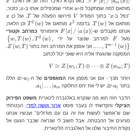
w
x
×
[
]
/
⟨
(
)
⟩
x
a
x
F
. בואו נקרא לאיבר הזה
w
; אז האיבר
x
m
\t
w
x
מותאם למה שמתקבל מ-
w
אחרי שמכפילים אותו ב-
x
; כזכור,
F\l
x
V
T
x
"כפל ב-
x
" בתוך המודול
V
פירושו הפעלה של
T
, ועל כן
x
a_
2
2
T\left(w\right)
x^{2}
T^{2}\left
(
)
(
)
מותאם אל
w
T
. בדומה
x
מותאם אל
w
T
וכן הלאה;
F\left[x\right]/\left\la
[
]
/
⟨
(
)
⟩
אנחנו מקבלים ש-
x
a
x
F
איזומורפי
כמרחב וקטורי
a\left(x\right)\right\ra
2
F
\l
,
(
)
,
(
)
,
{
מעל
F
למרחב שנוצר על ידי
w
T
w
T
w
w,
−
1
Z\
n
(
;
)
…
,
(
)
}
w
T
. אני אסמן את המרחב הזה בתור
T
w
Z
.
1}
המסקנה שהגעתי אליה היא שאני יכול לכתוב
V\cong
≅
(
;
)
⊕
⋯
⊕
(
;
)
V
Z
w
T
Z
w
T
1
m
Z\left(w_{1};T\rig
w_{i}
ויותר מכך - אם אני מסמן את
המאפסים
של ה-
w
-ים הללו
Z\left(w_{m};T\ri
i
a_{i}
a_{1}|\dots|
∣
…
∣
בתור
a
-ים, יש לי את יחס החלוקה
a
a
.
1
m
i
הדבר הזה הוא מה שנקרא באלגברה לינארית
משפט הפירוק
הציקלי
והקדשתי לו בעבר פוסט
ארוך וקשה למדי
. הבטחתי
שם ש"אפשר לעשות את זה גם עם מודולים" ועכשיו אנחנו
מגיעים אל ההבטחה, אבל חשוב לי שנראה שכבר הגענו אל
נקודת החיבור שלנו אל האלגברה הלינארית.