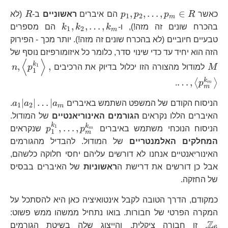
\time
p_{1},p_{2},\dots,p_{m}\i
R
,
,
…
,
∈
כאשר
R
p
p
p
הם איברים
ראשוניים
ב-
R
(לא
1
2
m
p_{2}^{
R
k_{1},k_{2},
,
,
…
,
בהכרח שונים זה מזה!), ו-
k
k
k
הם מספרים
1
2
m
\times\
טבעיים חיוביים (לא בהכרח שונים זה מזה!). יותר מכך - הפירוק
R/\left
הזה הוא יחיד עד כדי שינוי סדר, כלומר כל איזומורפיזם נוסף של
p_{m}^
⟨
⟩
M
n,
k
,
,
1
M
למודול מהצורה הזו יכלול בדיוק את הרכיבים
p
n
1
p_
k
…
,
⟨
⟩
.
p
m
,\
m
p_
a_
∣
∣
…
∣
הניסוח הקודם של המשפט השתמש באיברים
a
a
a
.
1
2
m
האיברים הללו נקראים
הגורמים האינוריאנטיים
של המודול.
k
p_{1}^{k_
k
,
…
,
1
הניסוח הנוכחי משתמש באיברים
p
p
שנקראים
m
1
m
המחלקים האלמנטריים
של המודול. להבדיל מהגורמים
האינוריאנטיים אנחנו לא דורשים עליהם יחסי חלוקה כלשהם,
אבל כן דורשים את דרישת ה
ראשוניות
של האיברים בבסיס
של החזקה.
כמקודם, הדרך הטובה לקבל אינטואיציה כאן היא להסתכל על
\
המקרה הפרטי של חבורות. בואו נתחיל ממשהו ממש פשוט:
Z
. זו חבורה ציקלית, והייצוג שלה בשיטת הגורמים
6