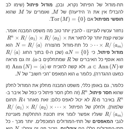
תת-מודול של הפיתול נקרא, ובכן,
מודול פיתול
(שימו לב
M
M
להבדל! אין את ה' הידיעה!) של
M
, ואומרים על
M
שהוא
\text{Tor}\left(M\ri
Tor
(
)
=
{
0
}
חופשי מפיתול
אם
M
.
{ 0\right\}
נחזור עכשיו לענייננו - להבין יותר טוב מה משפט המבנה אומר.
R^
n
×
/
⟨
⟩
×
/
⟨
⟩
×
עכשיו קצת יותר קל לתאר את
a
R
a
R
R
1
2
R/
N=R/\
=
/
⟨
⟩
⋯
×
/
⟨
⟩
a
R
: כל תת-מודול מהצורה
a
R
N
הוא
m
a_
a\righ
aN=\left\
0
R/
/
⟨
⟩
0
=
{
0
}
מודול פיתול
, כי
N
a
(שכן ה-
בתוך החוג
a
R
\t
{
a\
R
a
הוא אוסף כל האיברים של
R
שמתחלקים ב-
a
). זה גם מראה
R/
0\right\}
a\in\text{Ann}\left(N\right)
\tex
Ann
(
)
=
⟨
⟩
∈
Ann
(
)
ש-
N
a
, ולא קשה להוכיח ש-
a
N
(זו
a_
a\ri
a
N
כמעט ההגדרה), כלומר
a
הוא המאפס "הכי חשוב" של
N
.
\t
R/
כלומר, גם באופן כללי, משפט המבנה מחלק את המודול לחלק
a_
R^{n}
R
n
שהוא
חסר פיתול
,
R
(זה חלק חסר פיתול כי כפל של איבר ב-
R
R
n
R
באיבר מ-
R
לא יכול לאפס כלום; זאת מאחר ו-
R
תחום
R/
/
⟨
⟩
×
/
⟨
⟩
×
⋯
×
שלמות), ולחלק של הפיתול
a
R
a
R
1
2
a_
/
⟨
⟩
a
R
שעליו אפשר לומר איזו תכונת התחלקות מעניינת
m
\t
לגבי
המאפסים
של תתי-המודולים המוכפלים. יותר מכך - כל
R/
N
R
תתי-המודולים הללו הם
ציקליים
. נזכיר מה זה ציקלי:
N
הוא