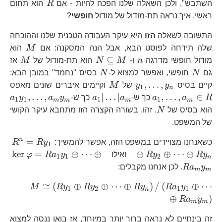
R
השתבש", ולכן השאלה שלנו הפכה להיות - אם
R
הוא תחום
ראשי, איך נראה תת-מודול של מודול
חופשי
?
התשובה לשאלה
הזו
היא עיקר העבודה הטכנית שלנו וההוכחה
M
שלה תידחה לפוסט הבא, אבל הנה המסקנה: אם
M
הוא
n
N\subseteq
M
⊆
מודול חופשי מדרגה
n
ו-
M
N
הוא תת-מודול של
M
אז
M
N
N
גם
N
חופשי, ואפשר למצוא ל-
N
בסיס "נחמד" במובן הבא:
y_{1},\dots,y_{n}
M
a_
,
…
,
קיים בסיס
y
y
של
M
וקיימים איברים שונים מאפס
1
n
R
a_{1}|\dots|a_{m}
a_
,
…
,
∣
…
∣
,
…
,
∈
R
a
a
כך ש-
a
a
כך ש-
y
a
y
a
1
1
1
1
m
m
m
m
N
הוא בסיס של
N
. זהו. בשורה הקצרה הזו מתחבא עיקר הקושי
של המשפט.
R^
n
=
כשאנחנו מצויידים במשפט הזה, אפשר להמשיך:
y
R
R
1
Ry
\k
k
e
r
=
⊕
⋯
⊕
⊕
⊕
⋯
⊕
y
R
y
R
ואילו
y
a
R
φ
1
1
2
n
Ry
Ra
y
a
R
. לכן אנחנו מקבלים:
m
m
M\cong
≅
(
⊕
⊕
⋯
⊕
)
/
(
⊕
⋯
M
R
y
R
y
R
y
R
a
y
1
2
1
1
n
Ry_{2}
⊕
)
R
a
y
m
m
Ry_{n}
Ra_{m
זה בינתיים לא נראה ברור יותר במיוחד, אז בואו ננסה למצוא