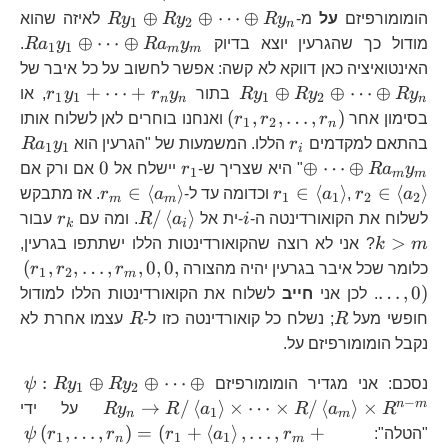
Ry_{1}\opl
⊕
⊕
⋯
⊕
הומומורפיזם
על
מ-
y
R
y
R
y
R
לאיזה שהוא
1
2
n
Ry_{2}\oplu
Ra
⊕
⋯
⊕
מודול כך שהגרעין יוצא בדיוק
y
a
R
y
a
R
.
1
1
m
m
Ry_{n}
Ra
Ry
האינטואיציה כאן דווקא לא קשה: אפשר לחשוב על כל איבר של
Ry
r_{1
+
⋯
+
⊕
⊕
⋯
⊕
y
R
y
R
y
R
בתור
y
r
y
r
, או
1
1
1
2
n
n
n
R
\left(r_{1},r_{2},\dots,r_{
(
,
,
…
,
)
בסימון אחר
r
r
r
ואנחנו בוחרים לאן לשלוח אותו
1
2
n
r_{i}
Ra
בהתאם למקדמים
r
הללו. המשמעות של "הגרעין הוא
y
a
R
1
1
i
R
r_{1}
0
r_
0
⊕
⋯
⊕
y
a
R
" היא שצריך ש-
r
יישלח אל
אם ורק אם
1
m
m
a_
r_{2}\in\left\langle
r_{m}\in\le
∈
⟨
⟩
∈
⟨
⟩
∈
⟨
⟩
a
r
,
a
r
וכדומה עד ל-
a
r
. אז מתבקש
1
1
2
2
m
m
a_{2}\right\rangle
a_{m}\righ
i
R/\left\langle
r_{k}
k
/
⟨
⟩
לשלוח את הקואורדינטה ה-
i
-ית אל
a
R
. ומה עם
r
עבור
k
i
a_{i}\right\ran
>
m
k
? אני לא רוצה שהקואורדינטות הללו ישתתפו בגרעין,
\l
(
,
,
…
,
,
0
,
0
,
כלומר שכל איבר בגרעין יהיה מהצורה
r
r
r
1
2
m
…
,
0
)
. לכן אני
חייב
לשלוח את הקואורדינטות הללו למודול
R
R
חופשי מעל
R
; נשלח כל קואורדינטה כזו ל-
R
עצמו אחרת לא
נקבל הומומורפיזם על.
\p
:
⊕
⊕
⋯
⊕
נסכם: אני מגדיר הומומורפיזם
y
R
y
R
ψ
1
2
Ry
−
n
m
→
/
⟨
⟩
×
⋯
×
/
⟨
⟩
×
R
a
R
a
R
y
R
על ידי
1
n
m
Ry
\p
(
,
…
,
)
=
(
+
⟨
⟩
,
…
,
+
"הטלה":
r
a
r
r
r
ψ
1
1
1
n
m