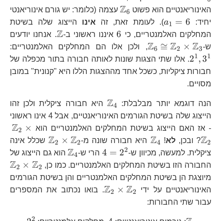
Z
\mathbb{Z}_{6}
האינוריאנטיים הוא פשוט
עצמה (כלומר: יש גורם אינוריאנטי
6
a_{1}=6
=
6
יחיד:
a
). לעומת זאת, זה
אינו
הייצוג שלה בשיטת
1
Z
6
\mathbb{Z}
6
המחלקים האלמנטריים, כי
איננו ראשוני ב-
. אנחנו יודעים
Z
Z
Z
\mathbb{Z}_{6}\cong\mathbb{Z
2^
≅
×
ש-
, ולכן אלו הם המחלקים האלמנטריים:
6
2
3
1
1
2
,
3
. אלו שתי הצגות שונות לאותה חבורה בתור מכפלה של
חבורות ציקליות, כשכל אחד מההצגות הללו היא "קנונית" במובן
מסויים.
Z
\mathbb{Z}_{4}
הנה דוגמא יותר מבלבלת:
היא חבורה ציקלית ולכן זהו
4
הייצוג שלה בשיטת הגורמים האינוריאנטיים, אבל 4 אינו ראשוני
Z
\m
×
- אז האם הייצוג בשיטת המחלקים האלמנטריים הוא
2
Z
Z
Z
Z
\mathbb{Z}_{4}
\mathbb{Z
×
? ובכן,
לא
!
היא חבורה שונה מ-
שכלל אינה
2
2
4
2
2
Z
4=2^{2}
\mathbb{Z}_{
4
=
2
ציקלית. למעשה, מכיוון ש-
הרי ש-
הוא גם הייצוג של
4
Z
Z
\
×
החבורה הזו בשיטת המחלקים האלמנטריים. כמו כן,
2
2
מיוצגת הן בשיטת המחלקים האלמנטריים והן בשיטת הגורמים
Z
Z
\mathbb{Z}_{2}\times
×
האינוריאנטיים על ידי
. בואו נכתוב את המספרים
2
2
עבור שתי החבורות:
2
\mathbb{Z}_{4}
4
2^{2}