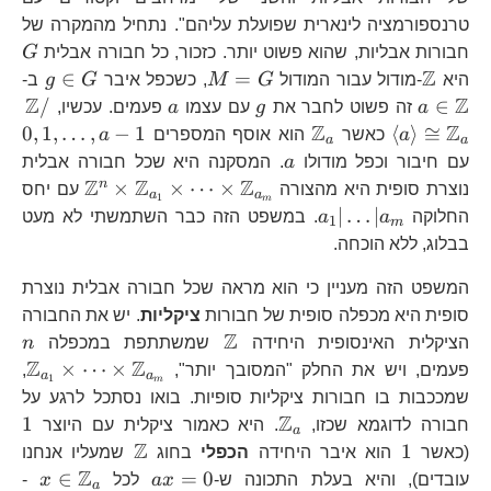
טרנספורמציה לינארית שפועלת עליהם". נתחיל מהמקרה של
G
חבורות אבליות, שהוא פשוט יותר. כזכור, כל חבורה אבלית
G
Z
\mathbb{Z}
M=G
g\in
a
∈
=
היא
-מודול עבור המודול
G
M
, כשכפל איבר
G
g
ב-
G
Z
Z
g
a
\m
/
∈
a
זה פשוט לחבר את
g
עם עצמו
a
פעמים. עכשיו,
a\
Z
Z
\mathbb{Z}_{a}
0,
0
,
1
,
…
,
−
1
⟨
⟩
≅
a
כאשר
הוא אוסף המספרים
a
a
a
\c
1
a
עם חיבור וכפל מודולו
a
. המסקנה היא שכל חבורה אבלית
Z
Z
Z
\mathbb
n
×
×
⋯
×
נוצרת סופית היא מהצורה
עם יחס
a
a
1
m
a_{1}|\dots|a_{m}
∣
…
∣
החלוקה
a
a
. במשפט הזה כבר השתמשתי לא מעט
1
m
בבלוג, ללא הוכחה.
המשפט הזה מעניין כי הוא מראה שכל חבורה אבלית נוצרת
סופית היא מכפלה סופית של חבורות
ציקליות
. יש את החבורה
Z
\mathbb{Z}
n
הציקלית האינסופית היחידה
שמשתתפת במכפלה
n
Z
Z
\m
×
⋯
×
פעמים, ויש את החלק "המסובך יותר",
,
a
a
1
m
שמככבות בו חבורות ציקליות סופיות. בואו נסתכל לרגע על
Z
\mathbb{Z}_{a}
1
1
חבורה לדוגמא שכזו,
. היא כאמור ציקלית עם היוצר
a
Z
1
\mathbb{Z}
1
(כאשר
הוא איבר היחידה
הכפלי
בחוג
שמעליו אנחנו
Z
ax=0
x\i
∈
=
0
עובדים), והיא בעלת התכונה ש-
x
a
לכל
x
-
a