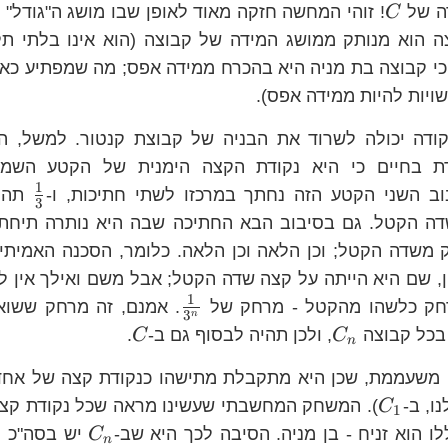
C
דה של
! זוהי המחשה חזקה מאוד לאופן שבו מושג ה"גודל" (א
C
 הוא מנותק ממושג המידה של קבוצה (הוא אינו בלתי תלו
י קבוצה בת מניה היא בהכרח ממידה אפס; מה שמפתיע כאן
שויות להיות ממידה אפס).
נקודה יכולה לשרוד את הבניה של קבוצת קנטור. למשל, ה
רת בחיים כי היא נקודת הקצה הימנית של הקטע השמאל
1
\fr
ב השני הקטע הזה נחתך במרכזו לשתי חתיכות, ו-
תהיה
3
{3
דה הקטל. גם בסיבוב הבא החתיכה שבה היא נותרה תיחת
משדה הקטל; וכן הלאה וכן הלאה. כלומר, הסכנה האמיתית
, שם היא הייתה על קצה שדה הקטל; אבל משם ואילך אין לה
1
\frac{1}
חק כלשהו מהקטל - מרחק של
. אמנם, זה מרחק ששוא
3
n
{3^{n}}
c{1}
C_{n}
C
בכל קבוצה
, ולכן תהיה לבסוף גם ב-
.
C
C
n
 משעממת, שכן היא מתקבלת מתישהו כנקודת קצה של אחד
C_{1}
ו, ב-
). המשחק המחשבתי שעשינו מראה שכל נקודת קצה
C
1
C_{n}
ו הוא זניח - בן מניה. הסיבה לכך היא שב-
יש בסה"כ
C
n