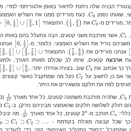
קנטור? הבניה שלה ניתנת לתיאור באופן אלגוריתמי למדי. 
C_{0}
, שאותו נסמן
. כעת מורידים ממנו את השליש האמצעי
C
0
1
2
1
2
C_{0}
\left(\frac{1}
=
0
,
∪
,
1
,
[
]
[
]
(
)
ר, מורידים מ-
את
. התוצאה?
C
0
3
3
3
3
{3},\frac{2}
C_{1}
,
, אשר מורכבת משני קטעים. הבה ונתעלל בהם באותו הא
C
{3}\right)
1
1
\left
0
,
[
]
שניהם נוריד את השליש האמצעי. כלומר, מ-
אנחנו 
3
{3}\r
2
1
2
7
7
8
\left[\frac{2}
\left(\frac{7}
,
∪
,
∪
,
[
]
[
]
(
)
[
אנחנו מורידים את
. התוצאה?
9
3
3
9
9
9
{3},1\right]
{9},\frac{8}
כעת
ארבעה
קטעים. שימו לב שכולם מאותו האורך, ולמע
{9}\right)
2
3
6
C_{2}
,
∪
,
[
]
[
רך כך אכתוב את
שוב, בצורה אחידה יותר:
C
2
9
9
9
C_{2}
שר אם כן לחשוב על
כעל מה שמתקבל כאשר קוצצים 
C
2
 מעיפים לפח את חלקם ומשאירים את היתר.
1
C_{3}
\
ת
, שתהיה מורכבת משמונה קטעים, כל אחד מאורך
(כי
C
3
27
{
C
ם חולק לשלושה חלקים שהאמצעי מביניהם נזרק). ב-
C
4
1
1}
C_{n}
2^{n}
\frac{1
2
n
כללי:
תורכב מ-
קטעים, כל אחד מאורך
. מה קיבל
C
n
3
n
{3^{n}
⊃
⊃
⊃
…
ך שכל קבוצה מוכלת בקודמת -
C
C
0
1
2
שמתקבל "בסוף" התהליך האינסופי הזה; כדי להגדיר ז