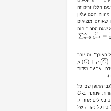
\fra
ים הללו זרים זה
{3^{
מהווה חסם עליון
 שאותם מוציאים
א שאת הסכום הזה
∞
n
2
1
=
∑
+
1
=
0
3
3
n
n
 האורך". זה גורר
(
)
+
(
)
μ
C
μ
C
דה - אך עם מידות
).
בי האופן שבו כל
דות שנותרו ב-
C
. במילים אחרות,
C
בין כל נקודה של