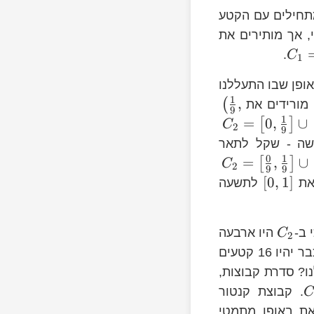
מתחילים עם הקטע
, אך מותירים את
.
C
1
ופן שבו התעללנו
1
C_{0}
,
(
מורידים את
9
1
=
0
,
∪
[
]
C
2
9
שה - שקל לתאר
0
1
=
,
∪
[
]
C
2
9
9
[
0
,
1
]
את
לתשעה
 ב-
היו ארבעה
C
2
כבר יהיו 16 קטעים
\frac{
נו? סדרת קבוצות,
{81}
. קבוצת קנטור
C
את באופן מתמטי