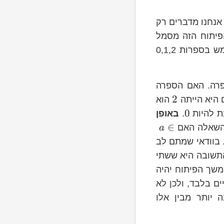
 ספרות בין 0 ל-9. לצורך העניין אנחנו מדברים רק
פיתוח הזה מסמל
. באופן דומה, פיתוח טרינרי של מספר ישתמש בספרות 0,1,2
\
פרה. האם הספרה
{
2
 היא הייתה
הוא
\f
0
ת להיות
.
באופן
{3
∈
 השאלה האם
a
אז היא 2). בוודאי שמתם לב
 הספרה הראשונה שלו? 0 או 1? התשובה היא ששתי
משך הפיתוח יהיה תלוי בכך - אם היא תהיה 1, אז המשך הפיתוח יהיה
יים בלבד, ולכן לא
יותר מבין אלו