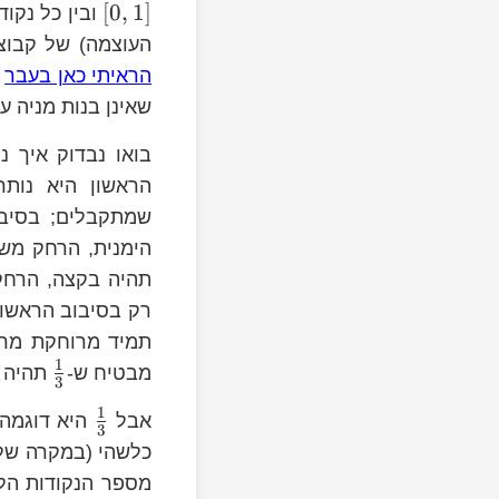
[
0
,
1
]
ובין כל נקו
העוצמה) של קבוצה
הראיתי כאן בעבר
כ
שאינן בנות מניה ע
\frac{1}
בואו נבדוק איך 
{3}
הראשון היא נות
ac{1}
שמתקבלים; בסיבו
}
\frac{1}
הימנית, הרחק מש
{3}
\frac{1}
תהיה בקצה, הרחק 
{3}
רק בסיבוב הראשון
תמיד מרוחקת מר
1
מבטיח ש-
תהיה 
3
1
C_{n}
אבל
היא דוגמה
3
כלשהי (במקרה שלנ
2^{n+1}
מספר הנקודות הלל