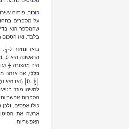
מכניסים לתמונה מ
כזכור
a_{1}a_{2}a_{3},\dots
על מספרים בתחו
שהמספר הוא בדי
a_{n}}
בלבד, ואז הסכום 
1
בואו ונחזור ל-
. 
4
2
הראשונה היא 0, 1 או 2? אם היא הייתה
2
0
היה מהצורה
ועוד
3
a\in\left[0,\frac{1}
כללי
, אם אנחנו 
{3}\right]
1
[\frac{2}
0
,
[
]
(ואז היא 0) או ש-
3
ht]
למשהו מוזר בטיעון
כולו אפסים, ולכן 
ארשה את הסיטוא
האפשריות.