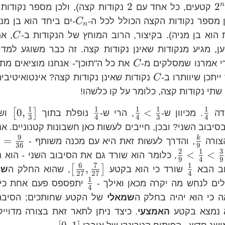
{n}
2^{n}
2
2
2
n
קטעים, כל אחד עם
נקודות קצה), ולכן מספר נקודות
C_{n}
ן מספר נקודות הקצה הכולל לכל ה-
-ים ביחד הוא בן מני
C
n
C
 הוא בן מניה). בקיצור, הרוב המוחץ של הנקודות ב-
, א
C
ן, מגיע מנקודות שאינן נקודות קצה. זה כבר משוגע למדי 
C
י אמרנו שמסלקים מ-
את כל ה"תוכן"- אנחנו מוציאים מתו
C
C
נקודות שאינן נקודות קצה? אינטואיטיבית
C
שתי נקודות קצה, כלומר על קו כלשהו!
1
1
1
1
1
\frac{1}
\frac{1}
\frac{1}
\l
0
,
<
[
]
ודה
. מכיוון ש-
, הרי ש-
נופלת בתוך
ושו
3
4
4
3
4
{4}
{4}
{4}
{3
סיבוב השני? ובכן, חייבים לעשות כאן חשבונות קטנוניים. אנ
<\frac{1}
9
\frac{k}
k
=
צורה
, והדרך לעשות זאת היא עם מכנה משותף -
36
9
{3}
{9}
2
1
3
\frac{2}
<
<
, כלומר הוא שורד גם את הסיבוב השני - הוא 
9
4
9
{9}
6
7
1
0,\frac{1}
\frac{1}
\left[\frac{6}
,
[
]
וב הבא
שורד כי הוא בקטע
, שהוא החלק ה
שמ
27
27
4
<\frac{1}
ight]
{4}
{27},\frac{7}
1
\frac{1}
לים לנחש מה יקרה מכאן ואילך -
יתפספס פעם אחת כי 
4
{4}
{27}\right]
{4}
 כי הוא יהיה בחלק ה
שמאלי
של הקטע שחותכים; הסיבה
<\frac{3}
 נמצא בקטע
האמצעי
. כיצד ניתן לתאר זאת בצורה מדוייק
{9}
\left[0,1\rig