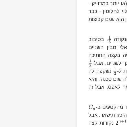
ו יותר במדוייק -
י לחלוטין - כבר
 הוא שגם קבוצות
1
נקודה
. בסיבוב
3
י מבין השניים
 בקצה החתיכה
1
ך לשניים, אבל
3
1
 ל-
נשקפה לה
3
 שום סכנה, והיא
ף לאפס, אבל זה
\fra
{3}
\frac{1}
 מהקטעים ב-
C
n
{3}
 כזו תישאר, אבל
+
1
2
n
נקודות קצה