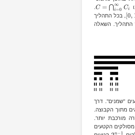
∞
=
⋂
ו
.
C
C
i
=
0
i
[
0
,
, בכל התהליך
תהליך. השאלה
ם "שמנים". דרך
ים מתוך הקבוצה.
רה מורכבת יותר.
 מסולקים הקטעים
−
1
2
n
קים
קטעים