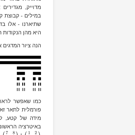
C_{2}\supset\dots
C=\bigcap_{i=0}^{\infty}C_{i}
מדוייק, מגדירים 
\left[0,1\right]
במילים - קבוצת ק
שתיארנו - אלו בד
היא מהן הנקודות ה
הנה ציור המדגים 
כמו שאפשר לראות
פורמלית לתאר זאת
מידה של קטע, לצו
\left(\frac{1}
באיטרציה הראשונ
{9},\frac{2}
7
8
1
2
2^{n-
,
,
ו-
-