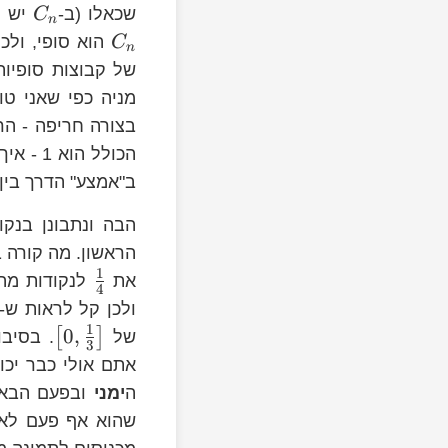
C_{n}
שכאלו (ב-
יש
C
n
הוא סופי, ולכ
C
n
של קבוצות סופיות
מניה כפי שאני טוע
בצורה חריפה - הר
הכולל הוא 1 - איך ייתכן שיוותרו ב-
ב"אמצע" הדרך בין 
eft[0,\frac{1}
הבה ונתבונן בנק
}\right]
הראשון. מה קורה ב
1
\frac{1}
\frac{k}
את
לנקודות מה
4
{4}=\frac{9}
{9}=\frac{4k}
ולכן קל לראות ש-
{36}
{36}
1
\left[\frac{2}
0
,
[
]
של
. בסיב
3
{9},\frac{3}
אתם אולי כבר יכו
{9}\right]
ה
ימני
ובפעם הבאה
שהוא אף פעם לא
ht]