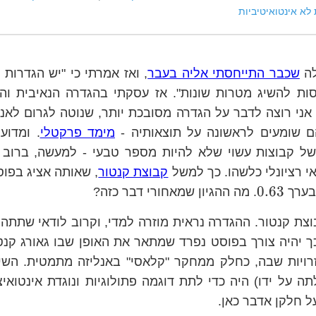
לא אינטואיטיביות
לה
שכבר התייחסתי אליה בעבר
, ואז אמרתי כי "יש הגדרות 
סות להשיג מטרות שונות". אז עסקתי בהגדרה הנאיבית ו
 אני רוצה לדבר על הגדרה מסובכת יותר, שנוטה לגרום לא
ם שומעים לראשונה על תוצאותיה -
מימד פרקטלי
. ומדוע
ל קבוצות עשוי שלא להיות מספר טבעי - למעשה, ברוב ה
י רציונלי כלשהו. כך למשל
קבוצת קנטור
, שאותה אציג בפוס
0.63
0.63
בערך
. מה ההגיון שמאחורי דבר כזה?
צת קנטור. ההגדרה נראית מוזרה למדי, וקרוב לודאי שתתהו
 כך יהיה צורך בפוסט נפרד שמתאר את האופן שבו גאורג קנט
זרויות שבה, כחלק ממחקר "קלאסי" באנליזה מתמטית. השי
ה על ידו) היה כדי לתת דוגמה פתולוגיות ונוגדת אינטואיצ
ל חלקן אדבר כאן.