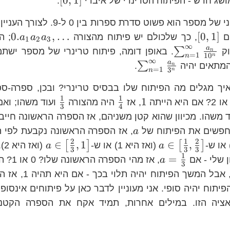
[
0
,
1
]
ושג חדש - הפיתוח הטרינרי של איברי
.
, פיתוח עשרוני של מספר הוא פשוט סדרת
\left[0,1\right]
0.
0.
,
…
[
0
,
1
]
ם
, כך שלכולם יש פיתוח מהצורה
; ה
a
a
a
1
2
3
∞
\sum_{n=1}^{\infty}\frac{a_{n}}
a
∑
וק
n
=
1
1
0
n
n
∞
{10^{n}}
\sum_{n=1}^{\infty}\frac{
a
∑
המתאים יהיה
.
n
=
1
3
n
n
{3^{n}}
frac{1}
איך מגלים מה הפיתוח שלו בבסיס טרינרי? ובכן, ספרה-ס
4}
1
1
1
\frac{1}
\frac{1}
1
, אז
היה מהצורה
ועוד משהו; ואם
3
4
{4}
{3}
rac{2}
 משהו. מכיוון שהוא קטן משניהם, אז הספרה הראשונה חייב
}
a
מחפשים את הפיתוח של
, אז הספרה הראשונה נקבעת לפי
a
2
1
2
a\in\left[\frac{1}
a\in\left
∈
,
1
∈
,
[
]
[
]
(ואז היא 1) או ש-
(ו
a
a
3
3
3
{3},\frac{2}
{3},1\rig
1
a=\frac{1}
=
 שלי - אם
, אז מהי
a
3
{3}\right]
{3}
הספרות אפשריות, אבל ה
הפיתוח יהיה סופי. אני מעוניין לדבר כאן על פיתוחים אינסופ
ציה הזו. במילים אחרות, תמיד אקח את הספרה הקטנה 