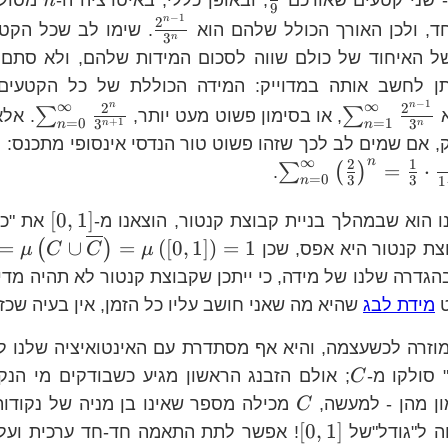
n
9
{3}\right)
{9},\frac{8}
{9}
−
1
n
c{1}
\frac{2^{n-
2
, ולכן האורך הכולל שלהם הוא
. שימו לב שכל הקטע
3
n
{9}\right)
n}}
1}}
של האיחוד של כולם שווה לסכום המידות שלהם, ולא סתם 
{3^{n}}
יתן לחשב אותה במדוייק: המידה הכוללת של כל הקטעים
−
1
∞
∞
n
n
\sum_{n=1}^{\infty}\frac{2^{n-
\su
2
2
∑
∑
א
, או בסימון פשוט מעט יותר,
. אל
+
1
=
0
=
1
3
3
n
n
n
n
1}}{3^{n}}
{3
ק, אם שמים לב לכך שזהו פשוט טור הנדסי אינסופי מתכנס:
n
∞
2
1
=
⋅
∑
(
)
.
=
0
3
3
n
1
\left
[
0
,
1
]
ו הוא שבמהלך בניית קבוצת קנטור, הוצאנו מ-
את "כל
=
∪
=
(
[
0
,
1
]
)
=
1
(
)
צת קנטור היא אפס, שכן
μ
C
C
μ
הגדרה שלנו של מידה, כי ייתכן שקבוצת קנטור לא תהיה מדי
ט
מידת לבג
שהיא מה שאני חושב עליו כל הזמן, אין בעיה שכזו
מוזרה לכשעצמה, והיא אף מסתדרת עם האינטואיציה שלנו לג
C
סולקו מ-
; אולם הזבנג הראשון מגיע כשבודקים מי הנקו
C
C
ון מהן - למעשה,
מכילה מספר שאינו בן מניה של נקודות
C
\left[0,1\right]
[
0
,
1
]
ה ל"גודל"של
! אפשר לתת התאמה חד-חד ערכית ועל 