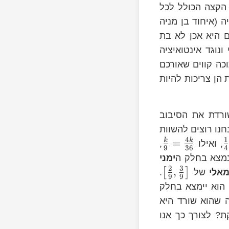
C_
 הקצה הכולל לכל
ה (איחוד בן מניה
ם היא אכן לא בת
ונוגד אינטואיציה
כה קווים שאורכם
 הן צריכות להיות
רדת את הסיבוב
חנו רוצים להשוות
4
1
\frac{1}
k
k
=
, ואילו
,
9
36
4
{4}
נמצא בחלק ה
ימני
2
3
\left[
,
[
]
אלי
של
.
9
9
{3}\r
הוא יימצא בחלק
 שהוא שורד היא
ת? לצורך כך אנו