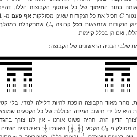
אותה בתור ה
חיתוך
של כל אינסוף הקבוצות הללו, דהיינ
C
1
]
נטור
תכיל את כל הנקודות שאינן מסולקות
אף פעם
מ-
C
C_{n}
יוק הנקודות שנמצאות
בכל
קבוצה
שמתקבלת במהלך ה
C
n
ללו, ואם הן בכלל קיימות.
את שלבי הבניה הראשונים של הקבוצה:
, מהר מאוד הקבוצה הופכת להיות דלילה למדי, בלי קטעי
 היא על ידי חישוב המידה הכוללת של כל הקטעים שמוצא
רך הדיון הזה, תהיה פשוט אורכו - אין לנו צורך בהגד
1
1
2
C_{0}
\left(\frac{1}
\frac{1}
,
(
)
ה מסולק מ-
הקטע
שאורכו
; באיטרציה השניה
C
0
3
3
3
{3},\frac{2}
{3}
1
\left(\frac{7}
\frac{1}
n
 שני קטעים שאורכם
; ובאופן כללי, באיטרציה ה-
מסול