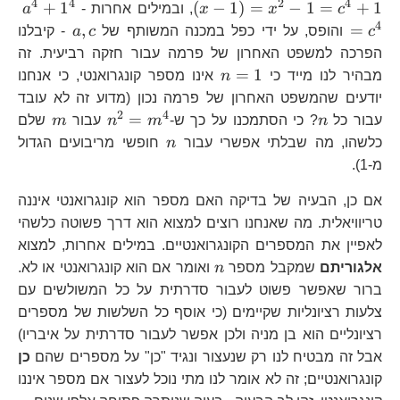
1\
4
4
2
4
a^
+
1
(
−
1
)
=
−
1
=
+
1
c
x
x
, ובמילים אחרות -
a
4
a,c
,
=
c
והופס, על ידי כפל במכנה המשותף של
c
a
- קיבלנו
הפרכה למשפט האחרון של פרמה עבור חזקה רביעית. זה
n=1
=
1
מבהיר לנו מייד כי
n
אינו מספר קונגרואנטי, כי אנחנו
יודעים שהמשפט האחרון של פרמה נכון (מדוע זה לא עובד
2
4
n
n^2=m^4
m
=
עבור כל
n
? כי הסתמכנו על כך ש-
m
n
עבור
m
שלם
n
כלשהו, מה שבלתי אפשרי עבור
n
חופשי מריבועים הגדול
מ-1).
אם כן, הבעיה של בדיקה האם מספר הוא קונגרואנטי איננה
טריוויאלית. מה שאנחנו רוצים למצוא הוא דרך פשוטה כלשהי
לאפיין את המספרים הקונגרואנטיים. במילים אחרות, למצוא
n
אלגוריתם
שמקבל מספר
n
ואומר אם הוא קונגרואנטי או לא.
ברור שאפשר פשוט לעבור סדרתית על כל המשולשים עם
צלעות רציונליות שקיימים (כי אוסף כל השלשות של מספרים
רציונליים הוא בן מניה ולכן אפשר לעבור סדרתית על איבריו)
אבל זה מבטיח לנו רק שנעצור ונגיד "כן" על מספרים שהם
כן
קונגרואנטיים; זה לא אומר לנו מתי נוכל לעצור אם מספר איננו