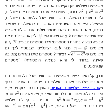
a
משולשים שצלעותיהן מקיימות את משפט פיתגורס המפורסם:
2
2
2
+
=
c
b
a
. כזכור, היוונים לא אהבו מספרים אי רציונליים,
ולכן התעניינו במשולשים ישרי זווית שכל צלעותיהם רציונליות,
והשאלה היא מהם ה
שטחים
האפשריים למשולשים שכאלו.
בפרט, מהם השטחים שהם
מספר שלם
. אם יש לנו משולש
a,b
\frac{ab}
ab
,
ישר זווית עם שוקיים
b
a
אז שטחו הוא
. לכן אפשר לנסח את
2
{2}
N
n
∈
הבעיה כבעיה בתורת המספרים: אילו מספרים טבעיים
n
n=\frac{ab}
a,b
ab
,
=
מקיימים
n
עבור
b
a
רציונליים, שבנוסף לכך גם
2
{2}
\sqrt{a^{2}+b^{2}}
2
2
+
מקיימים ש-
b
a
רציונלי? מספרים כאלו נקראים (מסיבה
שאינה ברורה לי והיא כנראה היסטורית) "מספרים
קונגרואנטים".
ובכן, קל מאוד לייצר משולשים ישרי זווית שכל צלעותיהם הם
מספרים שלמים: אלו הן השלשות הפיתגוריות. אזכיר בחטף
x,
,
ש
אפשר לייצר שלשות פיתגוריות
באופן סדרתי: לוקחים
y
x
2
a=
=
הזרים זה לזה ואחד מהם לפחות הוא זוגי, ואז מגדירים
x
a
y^
2
2
2
−
,
=
2
,
=
+
y
x
c
y
x
b
y
והופס - קיבלנו שלשה
2
2
b
\frac
ab
=
−
(
)
פיתגורית. מכיוון ש-
b
הוא זוגי, אז
y
x
y
x
הוא
2