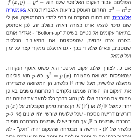
2
f\
(
,
)
=
−
הפולינום עבור העקום האליפטי שלנו הוא
y
y
x
f
x^
3
2
+
x
n
x
. התחום העוסק ביריעות אלגבריות נקרא
גאומטריה
אלגברית
; זהו תחום מתקדם ומודרני למדי במתמטיקה, ואין לי
שום סיכוי להציג אותו בצורה ראויה בשלב זה. לכן אסתפק
בתיאור עקומים אליפטיים בשיטת "Bottom-up'' - אגדיר אותם
בצורה צרה יחסית, שמפספסת את התיאוריה הכללית
שמסביב, וכאילו שלא די בכך - גם אתעלם ממקרי קצה על ימין
ועל שמאל.
אם כן, לצורך שלנו, עקום אליפטי הוא פשוט אוסף הנקודות
2
y^{2}=p\left(x\ri
p
=
(
)
שמאפסות משוואה מהצורה
x
p
y
, כש-
p
הוא פולינום
F
\mathbb{F}
ממעלה שלישית, מעל שדה
כלשהו. הן המשוואה שמגדירה
את העקום והן השדה שממנו נלקחים הפתרונות משנים באופן
מהותי את המבנה שלו ולכן נהוג בדרך כלל לתאר את שניהם גם
F
F
E/\mathbb{F}
E\left(\mathbb{F}\right)
p\
(
)
(
)
/
יחד: למשל
E
או
E
הן צורות סימון מקובלות. על
x
p
p
דורשים דרישה נוספת - שכל שלושת שורשיו יהיו שונים (אין ל-
p
F
\mathbb{F}
בהכרח שורשים ב-
, אך תמיד יש לו שורשים בהרחבה סופית
F
\mathbb{F}
כלשהי של
) - דרישה זו מבטיחה שהעקום יהיה "חלק" - לא
אסביר כרגע מה זה אומר או למה זה אומר את זה או למה צריך