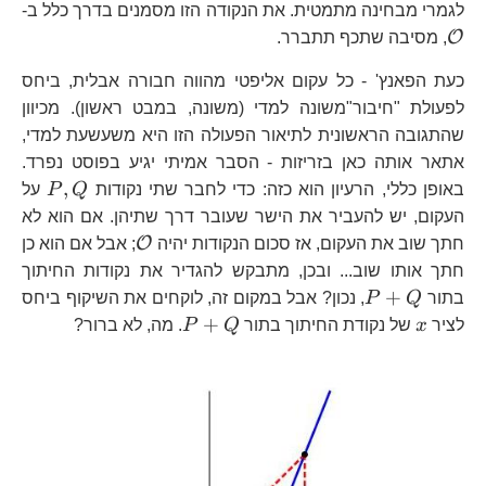
\
לגמרי מבחינה מתמטית. את הנקודה הזו מסמנים בדרך כלל ב-
O
, מסיבה שתכף תתברר.
כעת הפאנץ' - כל עקום אליפטי מהווה חבורה אבלית, ביחס
לפעולת "חיבור"משונה למדי (משונה, במבט ראשון). מכיוון
שהתגובה הראשונית לתיאור הפעולה הזו היא משעשעת למדי,
אתאר אותה כאן בזריזות - הסבר אמיתי יגיע בפוסט נפרד.
P,Q
,
באופן כללי, הרעיון הוא כזה: כדי לחבר שתי נקודות
Q
P
על
העקום, יש להעביר את הישר שעובר דרך שתיהן. אם הוא לא
\mathcal{O}
O
חתך שוב את העקום, אז סכום הנקודות יהיה
; אבל אם הוא כן
חתך אותו שוב... ובכן, מתבקש להגדיר את נקודות החיתוך
P+Q
+
בתור
Q
P
, נכון? אבל במקום זה, לוקחים את השיקוף ביחס
x
P+Q
+
לציר
x
של נקודת החיתוך בתור
Q
P
. מה, לא ברור?