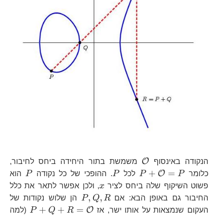
\mathcal{O}
O
הנקודה באינסוף
משמשת בתור היחידה ביחס לחיבור,
P+\mathcal{O}=P
P
P
+
=
O
כלומר
P
P
לכל
P
. ההופכי של כל נקודה
P
הוא
x
פשוט השיקוף שלה ביחס לציר
x
, ולכן אפשר לתאר את כלל
P,Q,R
,
,
החיבור גם באופן הבא: אם
R
Q
P
הן שלוש נקודות של
P+Q+R
+
+
=
O
העקום שנמצאות על אותו ישר, אז
R
Q
P
(למה