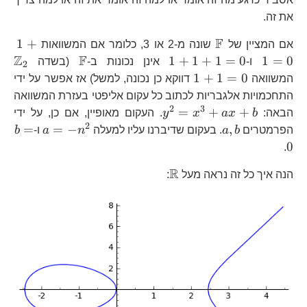
את זה.
F
\mathbb{F}
1+
1
+
אם המציין של
שונה מ-2 או 3, כלומר אם המשוואות
Z
F
1+1+1=0
\mathbb{F}
\
1
+
1
+
1
=
0
1
=
0
ו-
אינן נכונות ב-
(בשדה
2
1+1=0
1
+
1
=
0
המשוואה
דווקא כן נכונה, למשל) אז אפשר על ידי
התחכמויות אלגבריות לכתוב כל עקום אליפטי בעזרת המשוואה
2
3
y^{2}=x^{3}+ax+b
=
+
+
הבאה:
b
x
a
x
y
. העקום מאופיין, אם כן, על ידי
2
a,b
a=-
b
=
=
−
,
הפרמטרים
b
a
. בעקום שדיברנו עליו למעלה
n
a
ו-
b
n^{2}
0
.
R
\mathbb{R}
הנה איך כל זה נראה מעל
: