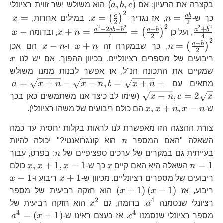
\left(a,b,c\right)
(
,
,
)
בקצרה את הרעיון: אם
c
b
a
הוא משולש ישר זווית רציונלי
2
n=\frac{ab}
x=\left(\frac{c}
x=
c
ab
=
=
=
(
)
כך ש-
n
, אז נגדיר
x
. במילים אחרות,
x
2
2
{2}
{2}\right)^{2}
{4
2
2
2
2
2
x+n=\frac{
x-
+
2
+
+
+
a
ab
b
a
b
a
b
−
+
=
=
(
)
, ועל כן
n
x
, ובדומה
x
4
2
4
{4}=\left(\f
n=
2
x+n
x-
−
a
b
−
+
=
(
)
n
, כך שבמקרה זה
n
x
ו-
n
x
הם אכן
2
{2}\right)^{
b}
n
x
ריבועים של מספרים רציונליים. בכיוון ההפוך, אם יש לנו
x
{2
שמקיים את התכונה הנ"ל, אז אפשר לבנות ממנו משולש
a=
=
+
−
−
,
=
+
+
מתאים עם
n
x
b
n
x
n
x
a
n}
−
,
=
2
x
c
n
x
(שימו לב כיצד אנו משתמשים כאן בכך
n}
x,x+n,x-
,
+
,
−
ש-
n
x
n
x
x
הם כולם ריבועים של משהו רציונלי).
n
צורת ההצגה הזו מאפשרת לנו לראות בקלות יחסית עד כמה
n
השאלה "האם המספר
n
הוא קונגרואנטי?" יכולה להיות
n
n
בעייתית גם במקרים של ערכים ספציפיים של
n
: בפרט, עבור
x
x,x+1,
,
+
1
,
−
1
=
1
n
השאלה היא האם קיים
x
כך ש-
x
x
x
כולם
1
x+1
x-
−
1
+
1
ריבועים של מספרים רציונליים. מכיוון ש-
x
ריבוע ו-
x
1
\left(x+1\right)\left(x-
(
+
1
)
(
−
1
)
ריבוע, אז
x
x
הוא חזקה רביעית של מספר
1\right)
2
4
a^{4}
x^{2}
רציונלי שנסמנה
a
. בדומה, גם
x
הוא חזקה רביעית של
4
4
c^{4}
a^
=
(
+
1
)
מספר רציונלי שנסמנו
c
. אז בעצם ראינו ש-
x
a