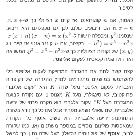
הכללי. נתחיל מהאופן שבו עקומים אליפטיים נכנסים בכלל
לסיפור.
n
x
x,
,
+
כאמור, אם
n
קונגרואנטי אז קיים
x
רציונלי כך ש-
x
x
n
,
−
n
x
n
הם ריבועים כולם. לכן גם מכפלתם היא ריבוע,
2
2
y^{2}
x\
(
+
)
(
−
)
=
(
שנסמנו
y
, ומכפלה זו שווה ל-
x
x
n
x
n
x
x
n\
2
3
2
n
\l
−
=
−
)
x
n
x
n
. בקיצור, אם
n
קונגרואנטי אז קיים זוג
n^
2
3
2
y^{2}=x^
=
−
(
,
)
y
x
של נקודות רציונליות כך ש-
x
n
x
y
. המשוואה
n^
n^{2}x
הזו היא דוגמה קלאסית ל
עקום אליפטי
.
קצת קשה לתת את ההגדרה המדוייקת לעקום אליפטי בלי
להשתמש במושגים מתקדמים למדי; ההגדרה של ויקיפדיה
K
העברית לעקום אליפטי מעל שדה
K
היא "עקום אלגברי
K
פרויקטיבי, לא סינגולרי, מעל
K
מגנוס 1, עם נקודה קבועה
K
המוגדרת מעל
K
". עקום אלגברי הוא מקרה פרטי של יריעה
אלגברית, שם שאולי נשמע מפחיד אבל אינו כל כך נורא בשורה
התחתונה: יריעה אלגברית היא פשוט אוסף כל הנקודות
שמאפסות פולינום מסויים במספר משתנים (או, כמו שקורה
לרוב,
אוסף
של פולינומים שכאלו) מעל שדה נתון. כך למשל