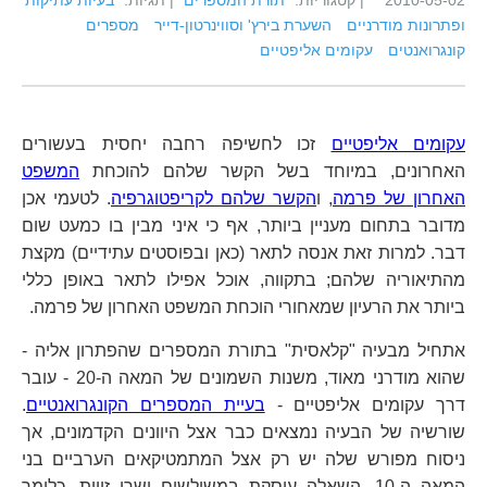
2010-05-02
| קטגוריות:
תורת המספרים
| תגיות:
בעיות עתיקות
ופתרונות מודרניים
השערת בירץ' וסווינרטון-דייר
מספרים
קונגרואנטים
עקומים אליפטיים
עקומים אליפטיים
זכו לחשיפה רחבה יחסית בעשורים
האחרונים, במיוחד בשל הקשר שלהם להוכחת
המשפט
האחרון של פרמה
, ו
הקשר שלהם לקריפטוגרפיה
. לטעמי אכן
מדובר בתחום מעניין ביותר, אף כי איני מבין בו כמעט שום
דבר. למרות זאת אנסה לתאר (כאן ובפוסטים עתידיים) מקצת
מהתיאוריה שלהם; בתקווה, אוכל אפילו לתאר באופן כללי
ביותר את הרעיון שמאחורי הוכחת המשפט האחרון של פרמה.
אתחיל מבעיה "קלאסית" בתורת המספרים שהפתרון אליה -
שהוא מודרני מאוד, משנות השמונים של המאה ה-20 - עובר
דרך עקומים אליפטיים -
בעיית המספרים הקונגרואנטיים
.
שורשיה של הבעיה נמצאים כבר אצל היוונים הקדמונים, אך
ניסוח מפורש שלה יש רק אצל המתמטיקאים הערביים בני
המאה ה-10. השאלה עוסקת במשולשים ישרי זווית, כלומר