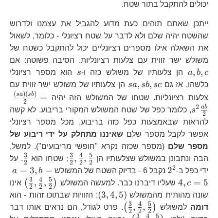
יכולים להתקבל בתור שטח.
ייתכן שאתם תוהים כעת מדוע להגביל את עצמנו ולדרוש
שהשטח יהיה שלם ולא לדבר על שטח רציונלי - כלומר, לשאול
את השאלה אילו מספרים רציונליים יכול להתקבל כשטח של
a,
משולש ישר זווית עם צלעות רציונליות. הסיבה פשוטה: אם
s
,
,
c
b
a
הן צלעותיו של משולש כזה ו-
s
הוא מספר רציונלי
sa,sb,sc
,
,
כלשהו, אז גם
sc
b
s
a
s
הן צלעותיו של משולש ישר זווית עם
(
)
(
)
\fr
s
a
s
b
=
צלעות רציונליות. שטחו של המשולש הזה יהיה
2
{2
2
ab
s
, כלומר כפל של שטח המשולש המקורי בריבוע. לא קשה
2
להראות שבאמצעות כפל כזה בריבוע, מכל מספר רציונלי
אפשר לקבל מספר שלם
שאיננו מתחלק על ידי ריבוע של
מספר שלם
(מספר שכזה נקרא "חופשי מריבועים"). למשל,
3
3
4
5
\frac{3}
\frac
,
,
הבה ונתבונן במשולש שצלעותיו הן
; שטחו הוא
. על
2
2
2
2
{2},\frac{4}
{2}
2
2^{2}
a=
=
3
,
=
2
ידי כפל ב-
נקבל 6 - בדיוק השטח של המשולש
b
a
{2},\frac{5}
3
4
5
\left(
,
,
4
,
=
5
(
)
c
שעליו דיברנו כבר. למעשה המשולש
אינו
2
2
2
{2}
{2},\
\left(3,4,5\right)
(
3
,
4
,
5
)
שונה מהותית מהמשולש
; הזוויות שבתוכו זהות - הוא
{2},\
3
4
5
\left(\frac{3}
,
,
(
)
דומה
למשולש
. פרט לגודל, הם נראים אותו דבר
2
2
2
{2}\r
{2},\frac{4}
3
4
5