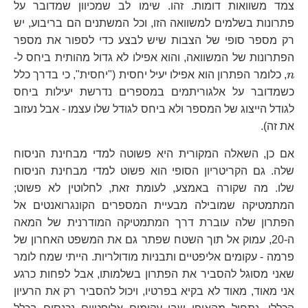
צמד משוואות דומות. זהו. שימו לב שמכיוון שמדובר על
פתרונות בשלמים למשוואה הזו, וכל המשתנים הם בריבוע, יש
רק מספר סופי של הצבות שיש לבצע כדי לספור את מספר
n
הפתרונות של המשוואה, והוא אפילו לא גדול מהותית ביחס ל-
n
, כלומר הפתרון הוא אפילו יעיל יחסית ("יחסית", כי בדרך כלל
כשמדובר על אלגוריתמים במספרים נדרשת יעילות ביחס
לגודל הייצוג של המספר ולא ביחס לגודל שלו עצמו - אבל נעזוב
את זה).
אם כן, השאלה המקורית היא פשוטה למדי מבחינת הניסוח
שלה. גם הקריטריון הסופי הוא פשוט למדי מבחינת הניסוח
שלו. מה שקורה באמצע, לעומת זאת, לחלוטין לא פשוט;
המתמטיקה שמובילה מבעיית המספרים הקונגרואנטים אל
הפתרון שלה עוברת דרך המתמטיקה המודרנית של המאה
ה-20, עמוק אל תוך השטח שפתר גם את המשפט האחרון של
פרמה - עקומים אליפטיים ותבניות מודולריות. הייתי שמח לומר
שאני מסוגל להסביר את הפתרון בשלמותו, אבל לפחות כרגע
אני מאוד, מאוד לא בקיא בפרטיו, ויכול להסביר רק את הרעיון