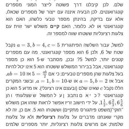
{2}=x
שלם. לכן קיבלנו דרך פשוטה לייצר המוני מספרים
y^{2}
קונגרואנטים. לכן הבעיה איננה עם ייצור של מספרים שכאלו,
אלא עם בדיקה, בהינתן מספר טבעי כלשהו, האם הוא
קונגרואנטי או לא. כלומר, האם
קיים
משולש ישר זווית עם
צלעות רציונליות ששטחו שווה למספר זה.
a=3,b
=
3
,
=
4
,
=
5
למשל, עבור השלשה הפיתגורית
c
b
a
נקבל
6
6
6
6
שטח של
, ולכן
הוא מספר קונגרואנטי. מה עם מספרים
קטנים יותר, למשל 5? ובכן, מסתבר ש-5 הוא כן מספר
קונגרואנטי, אבל בבירור המשולש ששטחו הוא 5 אינו יכול להיות
5=\frac{ab}
ab
ab
=
10
5
=
בעל צלעות שהן מספרים טבעיים; כי אם
אז
ab
,
2
{2}
a=5,b=2
a=1,b=10
=
1
,
=
10
=
5
,
=
2
אבל אז
b
a
או ש-
b
a
, ובשני המקרים
c
הללו נקבל
c
שאינו שלם (ובעצם אינו רציונלי). אז מדוע 5 הוא כן
1\
קונגרואנטי? כי אם נתבונן על המשולש שצלעותיו הן
{2
1
2
5
1
,
6
,
6
, על ידי חישוב זריז אפשר לראות שזהו אכן משולש
2
3
6
{3
"חוקי"(משפט פיתגורס מתקיים) וששטחו הוא 5. אם כן, זה לא
{6
מקרי שאנחנו מדברים על צלעות
רציונליות
ולא על צלעות
שלמות; אם מרשים צלעות רציונליות, יותר מספרים שלמים