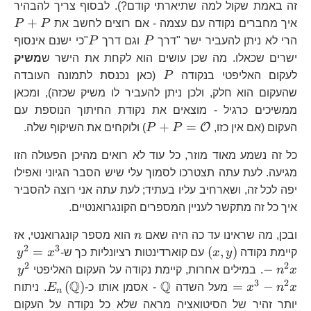
זה באמת שקול למה שתיארתי קודם?). לבסוף צריך להבהיר
P
+
איך מחברים נקודה עם עצמה - אם רוצים לחשב את
P
P
P
P
הרי לא ניתן להעביר ישר "דרך
P
וגם דרך
P
"כי ישנם אינסוף
ישרים שכאלו. מה שכן עושים הוא לקחת את הישר ש
משיק
P
לעקום האליפטי בנקודה
P
(כאן נכנסת לתמונה העובדה
שהעקום הוא חלק, ולכן ניתן להעביר לו משיק שכזה), ומכאן
ממשיכים כרגיל - מוצאים את נקודת החיתוך הנוספת עם
P+P=\mathcal{O}
+
=
O
העקום (אם אין כזו,
P
P
) ולוקחים את השיקוף שלה.
כל זה נשמע מאוד מוזר, כל עוד לא רואים מהיכן הפעולה הזו
מגיעה. לעת עתה תצטרכו לסמוך עלי שיש הסבר הגיוני ואפילו
יפה לכל זה, ושארחיב עליו בעתיד; לעת עתה אני רוצה להסביר
איך כל זה מתקשר לעניין המספרים הקונגרואנטיים.
n
ובכן, מה שראינו עד כה היה שאם
n
הוא מספר קונגרואנטי, אז
2
3
\left(x,y\right)
y^
=
(
,
)
קיימת נקודה
y
x
עם קוארדינטות רציונליות כך ש-
x
y
n^
2
2
y^
−
x
n
. במילים אחרות, קיימת נקודה על העקום האליפטי
y
n^
3
2
Q
Q
\mathbb{Q}
E_{n}\l
(
)
=
−
x
n
x
מעל השדה
- אסמן אותו כ-
E
. ניתוח
n
יותר זהיר של הסיטואציה מראה שלא כל נקודה על העקום