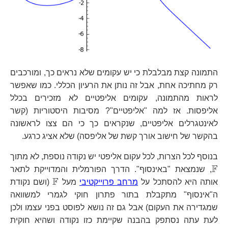
התמונה קצת מבלבלת כי יש עקומים שלא נראים כך, ומורכבים
רק מחתיכה אחת, אבל זה נותן את הרעיון הכללי. כמו שאפשר
לראות מהתמונה, עקומים אליפטיים לא מזכירים בכלל
אליפסות. אז למה "אליפטיים"? מסיבות היסטוריות (קשר
לאינטגרלים אליפטיים, שנקראים כך כי הם צצו לראשונה
בהקשר של חישוב אורך קשת של אליפסה) שלא אציג כרגע.
בנוסף לכל הצרות, לכל עקום אליפטי יש נקודה נוספת, לא מתוך
F
\mathbb{F}
, שנמצאת "באינסוף". הדרך הפורמלית והמדוייקת לתאר
F
\mathbb{F
אותה היא להסתכל על
מרחב פרוייקטיבי
מעל
(ושם נקודת
ה"אינסוף" מתקבלת בתור פתרון חוקי לגמרי למשוואה
שמגדירה את העקום) אבל גם זה נושא לפוסט בפני עצמו ולכן
לעת עתה נסתפק בהבנה שקיימת כזו נקודה ושהיא חוקית