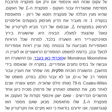
על עקום שכזה הוא אינסופי אם ורק אם פונקציה מרוכבת
L
מסויימת שמוגדרת עבור העקום - פונקצית ה-
L
של העקום,
שהיא מעין הכללה של פונקצית הזטא של רימן - מתאפסת
1
1
בנקודה
. זה מעביר את הדיון מעיסוק בעקומים אליפטיים
L
לעיסוק בפונקציות
L
, שבסופו של דבר מביא לקריטריון של
טאנל שהצגתי למעלה. הבעיה היא שהשערת בירץ'
וסווינרטון-דייר היא השערה בלבד, למרות שכל הראיות
האמפיריות מצביעות על נכונותה (מה עניין ראיות אמפיריות
לכאן? ובכן, בדומה למשפט המספרים הראשוניים או לעניין ה-
Monstrous Moonshine ש
הזכרתי כאן בעבר
, גם ההשערה הזו
גובשה על בסיס נתונים אמפיריים, במקרה זה שנאספו בידי
מחשב). ההשערה הוכחה
חלקית
, מה שפתר את העניין עבור
n
מספר רב של
n
-ים, אך לא עבור כולם. בפרט, משפט של
Coates-Wiles מ-79 (אותו ווילס שהוכיח, חמש עשרה שנים
לאחר מכן, את המשפט האחרון של פרמה) מוכיח כיוון אחד
מהשניים הנדרשים - שאם ישנן אינסוף נקודות על העקום, אז
L
פונקצית ה-
L
שלו מתאפסת. מכאן שאם מספר הוא
קונגרואנטי, אנו יודעים בודאות כי הוא מקיים את הקריטריון של