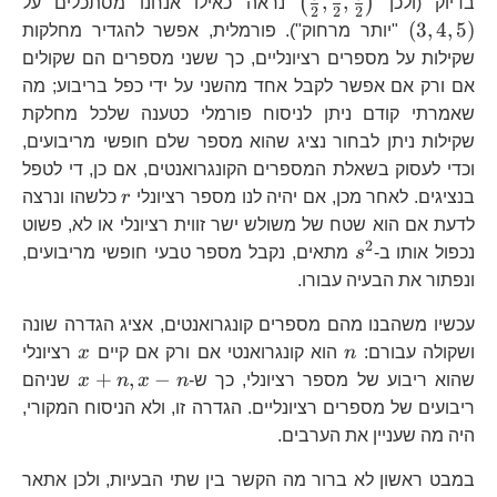
\left(\frac{3}
\l
,
,
(
)
בדיוק (ולכן
נראה כאילו אנחנו מסתכלים על
2
2
2
{2},\frac{5}
{2},\frac{4}
(
3
,
4
,
5
)
"יותר מרחוק"). פורמלית, אפשר להגדיר מחלקות
{2}\right)
{2},\frac{5}
שקילות על מספרים רציונליים, כך ששני מספרים הם שקולים
{2}\right)
אם ורק אם אפשר לקבל אחד מהשני על ידי כפל בריבוע; מה
שאמרתי קודם ניתן לניסוח פורמלי כטענה שלכל מחלקת
שקילות ניתן לבחור נציג שהוא מספר שלם חופשי מריבועים,
וכדי לעסוק בשאלת המספרים הקונגרואנטים, אם כן, די לטפל
r
בנציגים. לאחר מכן, אם יהיה לנו מספר רציונלי
r
כלשהו ונרצה
לדעת אם הוא שטח של משולש ישר זווית רציונלי או לא, פשוט
2
s^{2}
נכפול אותו ב-
s
מתאים, נקבל מספר טבעי חופשי מריבועים,
ונפתור את הבעיה עבורו.
עכשיו משהבנו מהם מספרים קונגרואנטים, אציג הגדרה שונה
n
x
ושקולה עבורם:
n
הוא קונגרואנטי אם ורק אם קיים
x
רציונלי
x+n,x-
+
,
−
שהוא ריבוע של מספר רציונלי, כך ש-
n
x
n
x
שניהם
n
ריבועים של מספרים רציונליים. הגדרה זו, ולא הניסוח המקורי,
היה מה שעניין את הערבים.
במבט ראשון לא ברור מה הקשר בין שתי הבעיות, ולכן אתאר