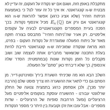
מתקבלת באופן הזה, ושגם אם יש נקודה על העקום, זה עדיין לא
n
מבטיח ש-
n
קונגרואנטי. אז איך כל זה עוזר לנו? כי באמצעות
n
הניתוח הזהיר (שלא אציג כרגע) אפשר להראות ש-
n
הוא
Q
E_{n}\left(\mathbb{Q}
(
)
קונגרואנטי אם ורק אם
E
מכיל אינסוף נקודות. בכך
n
הפכה בעיית המספרים הקונגרואנטיים לבעיה על עקומים
אליפטיים. רק אעיר שה"ניתוח הזהיר" מתבסס בצורה חזקה
מאוד על ניתוח הפעולה שמוגדרת על נקודות העקום - בפרט,
n
הוא מראה שנקודה שמוכיחה ש-
n
קונגרואנטי חייבת להיות
בעלת התכונה שכשאשר מחברים אותה לעצמה שוב ושוב
מקבלים כל הזמן נקודות שונות (ובמתמטית: הסדר שלה
אינסופי), כך שלא דיברתי כאן "סתם" על הפעולה.
השלב הבא הוא מה שכיניתי השערת בירץ' וסווינרטון-דייר. מן
הסתם גם כדי לתאר את ההשערה הזו צריך פוסט שלם (והרבה
יותר מכך), ולכן אסתפק כרגע בתמצית צנועה של החלק
שרלוונטי עבורנו - ההשערה עוסקת בעקומים אליפטיים מעל
הרציונליים (ומעל הרחבות סופיות של הרציונליים - שדות
מספרים - אבל עזבו את זה) וקובעת בין היתר כי מספר הנקודות