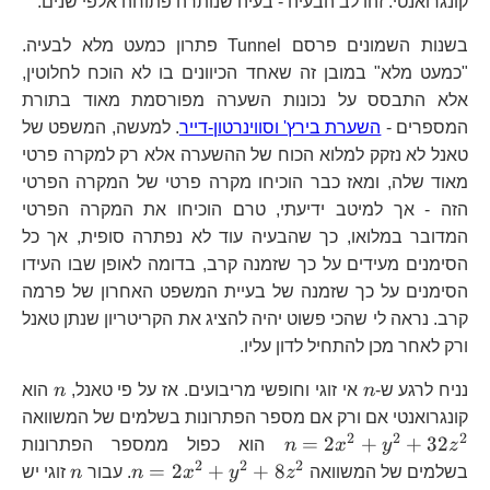
קונגרואנטי. זהו לב הבעיה - בעיה שנותרה פתוחה אלפי שנים.
בשנות השמונים פרסם Tunnel פתרון כמעט מלא לבעיה.
"כמעט מלא" במובן זה שאחד הכיוונים בו לא הוכח לחלוטין,
אלא התבסס על נכונות השערה מפורסמת מאוד בתורת
המספרים -
השערת בירץ' וסווינרטון-דייר
. למעשה, המשפט של
טאנל לא נזקק למלוא הכוח של ההשערה אלא רק למקרה פרטי
מאוד שלה, ומאז כבר הוכיחו מקרה פרטי של המקרה הפרטי
הזה - אך למיטב ידיעתי, טרם הוכיחו את המקרה הפרטי
המדובר במלואו, כך שהבעיה עוד לא נפתרה סופית, אך כל
הסימנים מעידים על כך שזמנה קרב, בדומה לאופן שבו העידו
הסימנים על כך שזמנה של בעיית המשפט האחרון של פרמה
קרב. נראה לי שהכי פשוט יהיה להציג את הקריטריון שנתן טאנל
ורק לאחר מכן להתחיל לדון עליו.
n
n
נניח לרגע ש-
n
אי זוגי וחופשי מריבועים. אז על פי טאנל,
n
הוא
קונגרואנטי אם ורק אם מספר הפתרונות בשלמים של המשוואה
2
2
2
n=2x^{2}+y^{2}+32z^{2}
=
2
+
+
32
z
y
x
n
הוא כפול ממספר הפתרונות
2
2
2
n=2x^{2}+y^
n
=
2
+
+
8
בשלמים של המשוואה
z
y
x
n
. עבור
n
זוגי יש