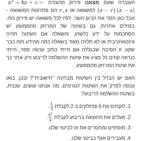
2
x^
+
+
=
העובדה שאם
מצאנו
פירוק מהצורה
c
x
b
x
r\r
r,s
,
(
−
)
(
−
)
s
x
r
x
למשוואה אז
s
r
הם פתרונות המשוואה -
s\r
אבל כאן חסר את הכיוון השני, לפיו לכל משוואה יש פירוק כזה.
במילים אחרות, גם בשיטה של המרחק מהממוצע יש
הסתכמות על ידע כלשהו, והשאלה אם השיטה תהיה
אינטואיטיבית או לא תלויה מאוד בשאלה כמה מהידע הזה כבר
שקע. זו הסיבה שבגללה אם הייתי כותב עכשיו ספר, הייתי
כנראה קודם כל מציג את שיטת ההשלמה לריבוע ורק אחר כך
את שיטת המרחק מהממוצע.
האם יש הבדל בין השיטות מבחינה "חישובית"? ובכן, בואו
וננסה לפרק את השיטות לגורמים. מה אנחנו עושים, טכנית,
בשיטת ההשלמה לריבוע?
b
\frac{b}
b
לוקחים את
b
ומחלקים ב-2 לקבלת
.
2
{2}
2
\frac{b^{2}}
b
מעלים את התוצאה בריבוע לקבלת
.
4
{4}
מוסיפים ומחסרים את זה לביטוי שלנו.
מעבירים אגף בביטוי שלנו.