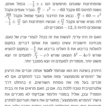
7
-
−
±
שהפתרונות שאנחנו מחפשים הם
z
. נכפול אותם,
2
\frac{7}
49
2
\frac{49}
−
=
−
60
נשווה למינוס 60 ונקבל
z
. נעביר אגפים ונקבל
4
{2}\pm
{4}-
289
49
2
\frac{49}
\f
+
60
=
z
. נבצע את החיבור באגף שמאל ונקבל
,
4
4
z
z^{2}=-60
{4}+60=z^{2}
{4
7
17
17
\pm\frac{17}
-\
−
±
±
לזה נוציא שורש ונקבל
ועכשיו הפתרונות הם
2
2
2
{2}
{2
-12,5
−
12
,
5
שהופכים להיות
המוכרים לנו.
{2
האם זה היה עדיף, לעשות את זה ככה? לגמרי עניין של טעם.
מבחינה חישובית עשינו כמעט את אותם דברים; במקום
b
-
b
−
להעלות בריבוע את
b
העלינו בריבוע את
ובמקום להוציא
2
2
\frac{b}
b^{2}-4c
\frac{b^{2}}
2
b
−
−
4
שורש ל-
c
b
הוצאנו שורש ל-
c
. לפעמים זה יוצא
4
{2}
{4}-c
פשוט יותר, מספרית; לפעמים זה יוצא מסובך יותר.
היתרון בשיטה הזו הוא שנחמד
לזכור
אותה: זוכרים את הרעיון
של "ההפרש מהממוצע" ומזה אפשר כבר להתקדם. אם לא
זוכרים בעל פה את נוסחת השורשים, זו בהחלט דרך
אלטרנטיבית טובה ללכת בה. אם כן, האם מראים את זה בבית
הספר? ובכן, אולי? בספרי הלימוד שבדקתי לא מזכירים את
גישת "ההפרש מהממוצע"; מתארים את גישת הטרינום לפתרון