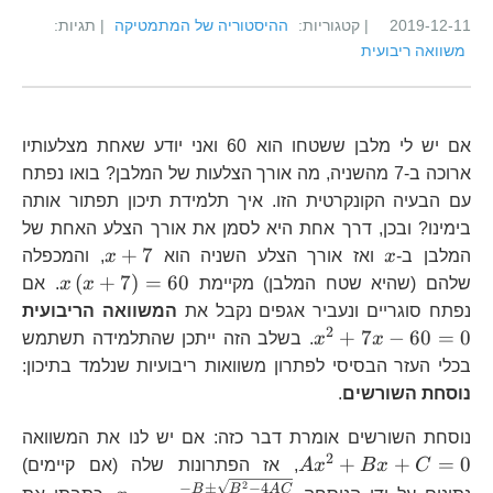
2019-12-11
| קטגוריות:
ההיסטוריה של המתמטיקה
| תגיות:
משוואה ריבועית
אם יש לי מלבן ששטחו הוא 60 ואני יודע שאחת מצלעותיו
ארוכה ב-7 מהשניה, מה אורך הצלעות של המלבן? בואו נפתח
עם הבעיה הקונקרטית הזו. איך תלמידת תיכון תפתור אותה
בימינו? ובכן, דרך אחת היא לסמן את אורך הצלע האחת של
x
x+7
+
7
המלבן ב-
x
ואז אורך הצלע השניה הוא
x
, והמכפלה
x\lef
(
+
7
)
=
60
שלהם (שהיא שטח המלבן) מקיימת
x
x
. אם
x
נפתח סוגריים ונעביר אגפים נקבל את
המשוואה הריבועית
6
2
+
7
−
60
=
0
x
x
. בשלב הזה ייתכן שהתלמידה תשתמש
בכלי העזר הבסיסי לפתרון משוואות ריבועיות שנלמד בתיכון:
נוסחת השורשים
.
A
נוסחת השורשים אומרת דבר כזה: אם יש לנו את המשוואה
2
+
+
=
0
C
x
B
x
A
, אז הפתרונות שלה (אם קיימים)
2
x_{1,2}=\fr
−
±
−
4
B
B
A
C