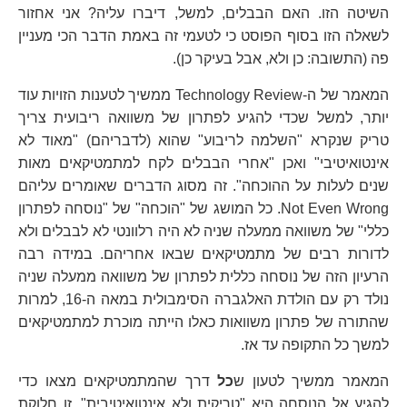
השיטה הזו. האם הבבלים, למשל, דיברו עליה? אני אחזור
לשאלה הזו בסוף הפוסט כי לטעמי זה באמת הדבר הכי מעניין
פה (התשובה: כן ולא, אבל בעיקר כן).
המאמר של ה-Technology Review ממשיך לטענות הזויות עוד
יותר, למשל שכדי להגיע לפתרון של משוואה ריבועית צריך
טריק שנקרא "השלמה לריבוע" שהוא (לדבריהם) "מאוד לא
אינטואיטיבי" ואכן "אחרי הבבלים לקח למתמטיקאים מאות
שנים לעלות על ההוכחה". זה מסוג הדברים שאומרים עליהם
Not Even Wrong. כל המושג של "הוכחה" של "נוסחה לפתרון
כללי" של משוואה ממעלה שניה לא היה רלוונטי לא לבבלים ולא
לדורות רבים של מתמטיקאים שבאו אחריהם. במידה רבה
הרעיון הזה של נוסחה כללית לפתרון של משוואה ממעלה שניה
נולד רק עם הולדת האלגברה הסימבולית במאה ה-16, למרות
שהתורה של פתרון משוואות כאלו הייתה מוכרת למתמטיקאים
למשך כל התקופה עד אז.
המאמר ממשיך לטעון ש
כל
דרך שהמתמטיקאים מצאו כדי
להגיע אל הנוסחה היא "טריקית ולא אינטואיטיבית". זו חלוקת