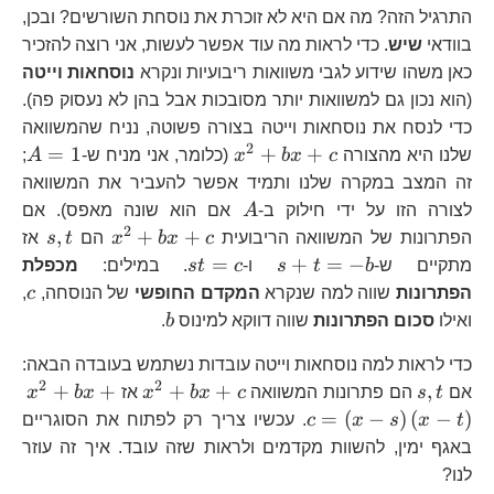
התרגיל הזה? מה אם היא לא זוכרת את נוסחת השורשים? ובכן,
בוודאי
שיש
. כדי לראות מה עוד אפשר לעשות, אני רוצה להזכיר
כאן משהו שידוע לגבי משוואות ריבועיות ונקרא
נוסחאות וייטה
(הוא נכון גם למשוואות יותר מסובכות אבל בהן לא נעסוק פה).
כדי לנסח את נוסחאות וייטה בצורה פשוטה, נניח שהמשוואה
2
x^{2}+bx+c
A
=
1
+
+
שלנו היא מהצורה
c
x
b
x
(כלומר, אני מניח ש-
A
;
זה המצב במקרה שלנו ותמיד אפשר להעביר את המשוואה
A
לצורה הזו על ידי חילוק ב-
A
אם הוא שונה מאפס). אם
2
x^{2}+bx+
s,t
,
+
+
הפתרונות של המשוואה הריבועית
c
x
b
x
הם
t
s
אז
s+t=-
st=c
=
+
=
−
מתקיים ש-
b
t
s
ו-
c
t
s
. במילים:
מכפלת
b
c
הפתרונות
שווה למה שנקרא
המקדם החופשי
של הנוסחה,
c
,
b
ואילו
סכום הפתרונות
שווה דווקא למינוס
b
.
כדי לראות למה נוסחאות וייטה עובדות נשתמש בעובדה הבאה:
2
2
s,t
x^{2}+bx+c
x^
+
+
+
+
,
אם
t
s
הם פתרונות המשוואה
c
x
b
x
אז
x
b
x
s\r
=
(
−
)
(
−
)
t
x
s
x
c
. עכשיו צריך רק לפתוח את הסוגריים
t\r
באגף ימין, להשוות מקדמים ולראות שזה עובד. איך זה עוזר
לנו?