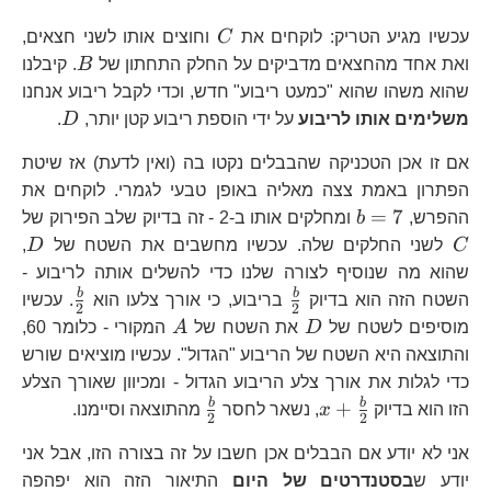
C
עכשיו מגיע הטריק: לוקחים את
C
וחוצים אותו לשני חצאים,
B
ואת אחד מהחצאים מדביקים על החלק התחתון של
B
. קיבלנו
שהוא משהו שהוא "כמעט ריבוע" חדש, וכדי לקבל ריבוע אנחנו
D
משלימים אותו לריבוע
על ידי הוספת ריבוע קטן יותר,
D
.
אם זו אכן הטכניקה שהבבלים נקטו בה (ואין לדעת) אז שיטת
הפתרון באמת צצה מאליה באופן טבעי לגמרי. לוקחים את
b=7
C
=
7
ההפרש,
b
ומחלקים אותו ב-2 - זה בדיוק שלב הפירוק של
D
C
לשני החלקים שלה. עכשיו מחשבים את השטח של
D
,
שהוא מה שנוסיף לצורה שלנו כדי להשלים אותה לריבוע -
\frac{b}
\frac{b
b
b
השטח הזה הוא בדיוק
בריבוע, כי אורך צלעו הוא
. עכשיו
2
2
{2}
{2}
D
A
מוסיפים לשטח של
D
את השטח של
A
המקורי - כלומר 60,
והתוצאה היא השטח של הריבוע "הגדול". עכשיו מוציאים שורש
כדי לגלות את אורך צלע הריבוע הגדול - ומכיוון שאורך הצלע
x+\frac{b}
\frac{b}
b
b
+
הזו הוא בדיוק
x
, נשאר לחסר
מהתוצאה וסיימנו.
2
2
{2}
{2}
אני לא יודע אם הבבלים אכן חשבו על זה בצורה הזו, אבל אני
יודע ש
בסטנדרטים של היום
התיאור הזה הוא יפהפה