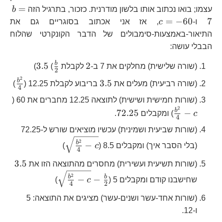
b
=
עצמו; בואו נכתוב אותו בלשון מודרנית. כזכור, בתרגיל הזה
b
c=-60
=
−
60
7
ו-
c
, אז אני אכתוב בסוגריים גם את
התיאור-באמצעות-סימבולים של הדבר הקונקרטי שהלוח
הבבלי עושה:
2
\frac{b}
3.5
b
3.5
2
(שורה שלישית) מחלקים את 7 ב-
לקבלת
(
)
2
{2}
2
3.5
\frac{
b
3.5
(שורה רביעית) מעלים את
בריבוע לקבלת 12.25 (
)
4
\frac
(שורות חמישית ושישית) לתוצאה 12.25 מחברים את 60 (
2
72.25
b
72.25
−
c
) ומקבלים
.
4
(שורות שביעית ושמינית) עכשיו מוציאים שורש ל-72.25
\sqrt{\frac{b^{2}
2
b
−
(בלי הסבר איך) ומקבלים 8.5 (
c
)
4
{4}-c
3.5
3.5
(שורות תשיעית ועשירית) מחסרים מהתוצאה הזו את
\sqrt{\frac{b^{2
2
b
b
−
−
שחישבנו קודם ומקבלים 5 (
c
)
4
2
{4}-c}-\frac{b}{
(שורות אחד-עשר ושנים-עשר) מציגים את התוצאה: 5
ו-12.