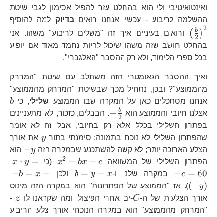
ואינטואיטיבי ולי הוא בהחלט עזר להפיל אסימון לגבי שיטת
\l
ההשלמה לריבוע - עכשיו אנחנו רואים
בדיוק
למה להוסיף
2
{2
b
(
)
ורואים בעיניים איך זה "משלים לריבוע" משהו. אני
2
בהחלט חושב שזה משהו שיכול להיות נחמד מאוד אם יופיע
בכל ספרי הלימוד, ולא רק ההסבר "האלגברי".
ואיך ההסבר הגאומטרי הזה משתלב עם שיטת "המרחק
מהממוצע"? ובכן, נתחיל מכך שבשיטת "המרחק מהממוצע"
b
אנחנו מסתכלים כאן על המקרה שבו הממוצע
שלילי
, כי
b
-
b
−
אצלנו חיובי והממוצע הוא
. הבבלים, כזכור, לא מתעניינים
2
\frac{b}
בפתרון השלילי בכלל אלא רק בחיובי, אבל זה לא אומר
{2}
y
שהפתרון השלילי לא נוכח בתמונה: סימנתי בתור
y
את אורך
-
−
הצלע הארוכה יותר; לא קשה להשתכנע שבמקרה הזה
y
הוא
y
2
x^{2}+bx+c
x\
⋅
=
+
+
הפתרון השלילי של המשוואה
c
x
b
x
(כי
y
x
y=
b=y-
-
−
=
+
=
−
−
=
60
c
במקרה שלנו ו-
x
y
b
ולכן
x
b
c=
x
b=
(
−
)
y
). אז "הממוצע של הפתרונות" הוא במקרה הזה מינוס
y\
C
z
אורך הצלעות של ה-
C
-ים אחרי הפיצול, ומה שקראנו לו
z
-
"המרחק מהממוצע" הוא במקרה הנוכחי אורך צלע הריבוע