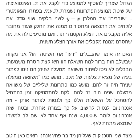
x
הגדול שצריך להוסיף לממוצע כדי לקבל את
x
. האינטואיציה
של שיטת ממוצע הפתרונות נשמרת, לטעמי, בפתרון הגאומטרי
y-
−
- "שוברים" את המלבן
x
y
לשני חלקים שווי גודל; אם
x
לוקחים את התוצאה ומחסירים ממנה את החלק שעוד מחובר
אליה מקבלים את הצלע הקטנה יותר, ואם מוסיפים לה את מה
שהסרנו ממנה מקבלים את אורך הצלע השניה.
האם זה אומר שהבבלים "ידעו" את השיטה הזו? אני מקווה
שבשלב הזה ברור למה השאלה הזו היא קצת חסרת משמעות.
הבבלים לא ניסו לפתור משוואה ממעלה שניה; הם ניסו לפתור
בעיה של מציאת צלעות של מלבן. מושג כמו "משוואה ממעלה
שניה" היה זר להם; מושג כמו פתרונות שליליים של משוואה
ממעלה שניה היה זר להם. לקח למתמטיקה זמן להתחיל
להסתכל על השאלות הללו כך ולנסות לפתור אותן - וזה
אנכרוניזם לנסות לחשוב על כך בצורה אחרת, ובטח שזה
אנכרוניזם לומר ש-4,000 שנה אף אחד לא שם לב למשהו
שנמצא מתחת לאף.
מצד שני, הטכניקות שעליהן מדובר פה? אנחנו רואים כאן היטב