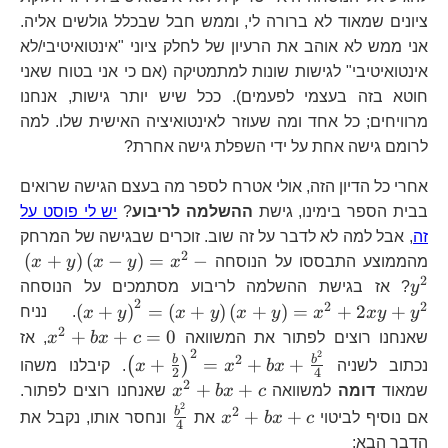
ציונים שמאוד לא ברורה לי, וממש חבל שבכלל גולשים אליה.
אני ממש לא אוהב את הרעיון של לחלק ציוני "אינטואיטיבי/לא
אינטואיטיבי" לגישות שונות למתמטיקה (אם כי אני בטוח שאני
חוטא בזה בעצמי לפעמים). ככל שיש יותר גישות, אנחנו
מרוויחים; כל אחד ומה שעוזר לאינטואיציה האישית שלו. למה
לרומם גישה אחת על ידי השפלת גישה אחרת?
אחרי כל הדיון הזה, אולי אטרח לספר מה בעצם הגישה שרואים
בבית הספר בימינו, גישת
ההשלמה לריבוע
?
יש לי פוסט על
זה
, אבל למה לא לדבר על זה שוב. זוכרים שבגישה של המרחק
2
\le
(
+
)
(
−
)
=
−
מהממוצע התבססו על הנוסחה
x
y
x
y
x
y\
2
\l
y
? אז בגישת ההשלמה לריבוע מסתמכים על הנוסחה
2
2
2
(
+
)
=
(
+
)
(
+
)
=
+
2
+
y
y
x
x
y
x
y
x
y
x
. נניח
2
x^{2
+
+
=
0
שאנחנו רוצים לפתור את המשוואה
c
x
b
x
, אז
2
2
\left(x+\frac{
2
b
b
+
=
+
+
(
)
נכתוב לשניה
x
b
x
x
. קיבלנו משהו
2
4
{2}\right)^{
2
x^{2}+bx+c
+
+
שמאוד
דומה
למשוואה
c
x
b
x
שאנחנו רוצים לפתור.
{4}
2
x^{2}+bx+c
\frac{b^{2}}
2
b
+
+
אם נוסיף לביטוי
c
x
b
x
את
ונחסר אותו, נקבל את
4
{4}
הדבר הבא: