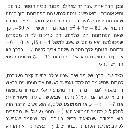
ובכן, דרך אחת שבה זה עוזר לנו מכונה בבית הספר "טרינום"
והיא אומרת - בואו פשוט ננסה
לנחש
מה הפתרונות, תוך הנחה
שהם מספרים שלמים כי נתנו לנו תרגיל נחמד וכיפי. במקרה
2
x^{2}+7x-
-60
−
60
+
7
−
60
הנוכחי של
x
x
המקדם החופשי הוא
, כך
60
שאם הפתרונות הם שלמים, הם צריכים להיות מספרים
-4
15
10
-6
−
6
10
15
−
4
שמכפלתם היא מינוס שישים. למשל
ו-
, או
ו-
-7
−
7
וכדומה.
בנוסף לכך
הסכום שלהם צריך להיות
; בדרך הזו
-12
5
5
−
12
עם קצת ניחושים נגיע אל הפתרונות
ו-
שעונים לשתי
הדרישות הללו.
מצד שני, דרך של ניחושים שכזו יכולה להיות קצת מעצבנת,
למרות שהיא מהירה למדי ואפשר לעשות את הניחושים בראש
די בקלות (גם היום זו דרך מועדפת עלי לפתרון משוואות
ריבועיות). אז הנה תעלול נחמד שמאפשר פתרון שיטתי יותר:
s+t=-
s,t
,
+
=
−
אם
b
t
s
, אז
הממוצע
של
t
s
הוא פשוט הדבר הזה
b
-
b
−
לחלק ל-2, כלומר הממוצע הוא
. הממוצע של שני מספרים
2
\frac{b}
הוא הנקודה שנמצאת בדיוק ביניהם, מה שאומר שאפשר
{2}
-
z
b
−
±
לכתוב את שני הפתרונות בתור
z
כאשר
z
הוא המרחק
2