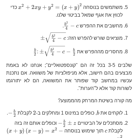
2
2
2
x^{2}+2xy
+
2
+
=
(
+
)
משתמשים בנוסחה
y
x
y
y
x
x
כדי
לכווץ את אגף שמאל בביטוי שלנו.
2
\frac{b^{2}}
b
−
מחשבים את ההפרש
c
.
4
{4}-c
\pm\sqrt{\frac{b
2
b
±
−
מוציאים שורש להפרש הזה:
c
4
{
\pm\sqrt{\frac{b
\frac{b}
2
b
b
b
±
−
−
מחסרים מההפרש את
c
:
2
4
2
{4}-c}-\frac{
{2}
שלבים 3-5 בכל זה הם "קונספטואליים"; אנחנו לא באמת
מבצעים בהם חישוב, אלא מניפולציות של משוואה. אם נתכנת
עכשיו במחשב קוד שפותר את המשוואה, הם לא יתורגמו
לשורות קוד אלא ל"הערות".
מה קורה בשיטת המרחק מהממוצע?
b
2
b
−
2
לוקחים את
b
, כופלים במינוס 1 ומחלקים ב-
לקבלת
.
2
\frac{
-
b
−
±
מסתכלים על הביטויים
z
וכופלים אותם זה בזה
2
{
\frac{b}
2
c
\left(
(
+
)
(
−
)
=
−
לקבלת
c
תוך שימוש בנוסחה
x
y
x
y
x
{2}\pm
y\ri
2