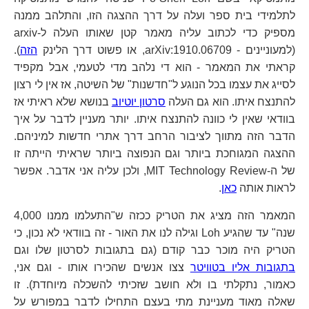
לתלמידי בית ספר ועלה על דרך ההצגה הזו, והתלהב ממנה
מספיק כדי לכתוב עליה מאמר קטן שאותו העלה ל-arxiv
(למעוניינים - arXiv:1910.06709, או פשוט דרך הלינק
הזה
).
קראתי את המאמר - הוא די נלהב מדי לטעמי, אבל מקפיד
לסייג את עצמו בכל הנוגע ל"חדשנות" של השיטה, אז אין לי רצון
להתנצח איתו. הוא גם העלה
סרטון יוטיוב
בנושא שלא ראיתי אז
בוודאי שאין לי כוונה להתנצח איתו. יותר מעניין לדבר על איך
הדבר הזה מתווך לציבור הרחב דרך אתרי חדשות למיניהם.
ההצגה המגוחכת ביותר וגם הנפוצה ביותר שראיתי הייתה זו
של ה-MIT Technology Review, ולכן עליה אני אדבר. אפשר
לראות אותה
כאן
.
המאמר הזה מציג את הטריק ככזה ש"התעלמו ממנו 4,000
שנה" עד שהגיע Loh וגילה לנו את האור - זה בוודאי לא נכון, כי
הטריק היה מוכר כבר קודם (גם בתגובות לסרטון שלו וגם
בתגובות אליו בטוויטר
צצו אנשים שהכירו אותו - וגם אני,
כאמור, נתקלתי בו ולא חושב שזכיתי להשכלה מיוחדת). זו
שאלה מאוד מעניינת מתי בעצם התחילו לדבר במפורש על