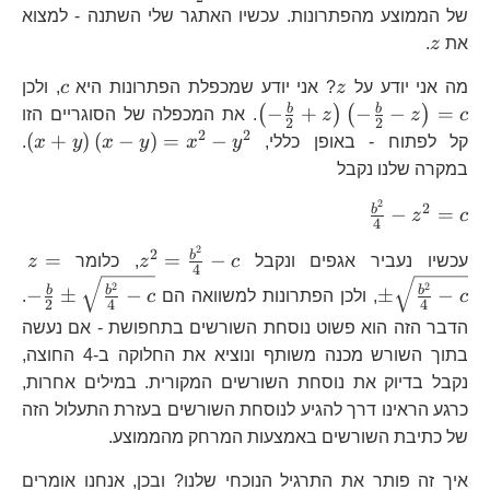
\frac{b}
של הממוצע מהפתרונות. עכשיו האתגר שלי השתנה - למצוא
{2}\pm
z
את
z
.
z
z
c
\l
מה אני יודע על
z
? אני יודע שמכפלת הפתרונות היא
c
, ולכן
{2
b
b
−
+
−
−
=
(
)
(
)
c
z
z
. את המכפלה של הסוגריים הזו
2
2
\f
2
2
\l
(
+
)
(
−
)
=
−
קל לפתוח - באופן כללי,
y
x
y
x
y
x
.
z\
y\
במקרה שלנו נקבל
2
\frac{b^{2}}
2
b
−
=
z
c
4
{4}-z^{2}=c
2
z^{2}=\frac{b
z=
2
b
=
=
−
עכשיו נעביר אגפים ונקבל
c
z
, כלומר
z
4
{4}-c
{4
-\
2
2
b
b
b
−
±
−
±
−
c
, ולכן הפתרונות למשוואה הם
c
.
2
4
4
{2
הדבר הזה הוא פשוט נוסחת השורשים בתחפושת - אם נעשה
{4
בתוך השורש מכנה משותף ונוציא את החלוקה ב-4 החוצה,
נקבל בדיוק את נוסחת השורשים המקורית. במילים אחרות,
כרגע הראינו דרך להגיע לנוסחת השורשים בעזרת התעלול הזה
של כתיבת השורשים באמצעות המרחק מהממוצע.
איך זה פותר את התרגיל הנוכחי שלנו? ובכן, אנחנו אומרים