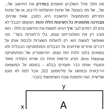
מה הולך פה? השלבים תואמים
במדויק
את החישוב של...
של... של מה בעצם? של שיטת ההשלמה לריבוע, או של שיטת
המרחק מהממוצע? התשובה היא, כמובן, שאת שניהם.
מבחינה מתמטית כל השיטות הללו זהות
. הטקסט הבבלי לא
נותן לנו רמזים לגבי
איך
הגיעו לעשות את החישובים הללו - הוא
מציג רק את האלגוריתם עצמו, בלי ה"הערות בקוד". מה
שאפשר לעשות הוא רק להעלות השערות ולבסס אותן על
דברים אחרים שידועים על הבבלים והמתמטיקה הבבלית ולא
נמצאים בתוך הלוח הזה עצמו. ההיסטוריון של המתמטיקה
Jens Høyrup הציע פרשות אחת כזו שהיא נחמדה מאוד
והצגתי אותה כבר פעמיים בבלוג - בפוסט על המשוואה
הריבועית ובפוסט על פלימפטון 322, אבל למה לא פעם
שלישית. הנה התמונה שבה השתמשתי בעבר: