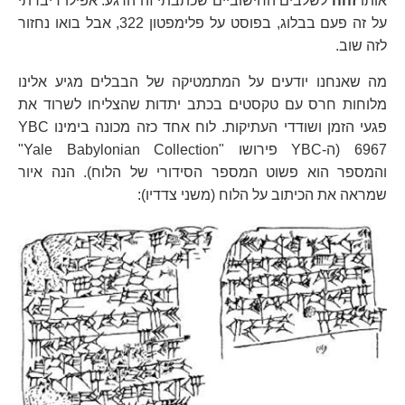
אותו
זהה
לשלבים החישוביים שכתבתי זה הרגע. אפילו דיברתי
על זה פעם בבלוג, בפוסט על פלימפטון 322, אבל בואו נחזור
לזה שוב.
מה שאנחנו יודעים על המתמטיקה של הבבלים מגיע אלינו
מלוחות חרס עם טקסטים בכתב יתדות שהצליחו לשרוד את
פגעי הזמן ושודדי העתיקות. לוח אחד כזה מכונה בימינו YBC
6967 (ה-YBC פירושו "Yale Babylonian Collection"
והמספר הוא פשוט המספר הסידורי של הלוח). הנה איור
שמראה את הכיתוב על הלוח (משני צדדיו):