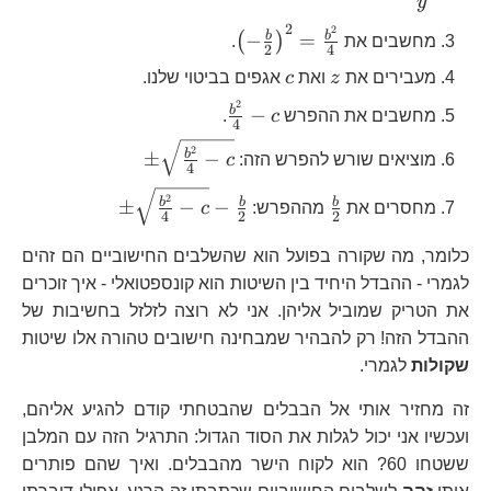
y
z
2
2
\left(-\frac{
b
b
−
=
(
)
מחשבים את
.
2
4
{2}\right)^{2}=\frac{b^{2}
z
c
מעבירים את
z
ואת
c
אגפים בביטוי שלנו.
{4
2
\frac{b^{2}}
b
−
מחשבים את ההפרש
c
.
4
{4}-c
\pm\sqrt{\frac{b
2
b
±
−
מוציאים שורש להפרש הזה:
c
4
{
\frac{b}
\pm\sqrt{\frac
2
b
b
b
±
−
−
מחסרים את
מההפרש:
c
4
2
2
{2}
{4}-c}-\fra
כלומר, מה שקורה בפועל הוא שהשלבים החישוביים הם זהים
לגמרי - ההבדל היחיד בין השיטות הוא קונספטואלי - איך זוכרים
את הטריק שמוביל אליהן. אני לא רוצה לזלזל בחשיבות של
ההבדל הזה! רק להבהיר שמבחינה חישובים טהורה אלו שיטות
שקולות
לגמרי.
זה מחזיר אותי אל הבבלים שהבטחתי קודם להגיע אליהם,
ועכשיו אני יכול לגלות את הסוד הגדול: התרגיל הזה עם המלבן
ששטחו 60? הוא לקוח הישר מהבבלים. ואיך שהם פותרים