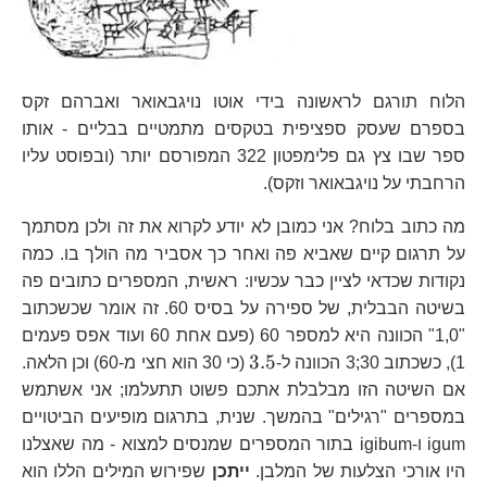
הלוח תורגם לראשונה בידי אוטו נויגבאואר ואברהם זקס
בספרם שעסק ספציפית בטקסים מתמטיים בבליים - אותו
ספר שבו צץ גם פלימפטון 322 המפורסם יותר (ובפוסט עליו
הרחבתי על נויגבאואר וזקס).
מה כתוב בלוח? אני כמובן לא יודע לקרוא את זה ולכן מסתמך
על תרגום קיים שאביא פה ואחר כך אסביר מה הולך בו. כמה
נקודות שכדאי לציין כבר עכשיו: ראשית, המספרים כתובים פה
בשיטה הבבלית, של ספירה על בסיס 60. זה אומר שכשכתוב
"1,0" הכוונה היא למספר 60 (פעם אחת 60 ועוד אפס פעמים
3.5
3.5
1), כשכתוב 30;3 הכוונה ל-
(כי 30 הוא חצי מ-60) וכן הלאה.
אם השיטה הזו מבלבלת אתכם פשוט תתעלמו; אני אשתמש
במספרים "רגילים" בהמשך. שנית, בתרגום מופיעים הביטויים
igum ו-igibum בתור המספרים שמנסים למצוא - מה שאצלנו
היו אורכי הצלעות של המלבן.
ייתכן
שפירוש המילים הללו הוא