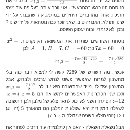
=
נתונים על ידי הנוסחה
x
. כתבתי את
1
,
2
2
A
B\pm\sqrt{
הנוסחה הזו כרגע "מהראש" - אני זוכר אותה בעל פה עוד מימי
{2A}
התיכון. אחד מהדברים היחידים במתמטיקה שהבנתי על ידי
שינון ותו לא. האם זה טוב, שאני זוכר ככה נוסחאות על ידי שינון?
ובכן, לא לגמרי, ובזה יעסוק הפוסט.
2
x^
+
נוסחת השורשים פותרת את המשוואה הקונקרטית
x
60
A=1,B=7,C
=
1
,
=
7
,
=
−
60
7
−
60
=
0
x
כך:
C
B
A
ולכן
−
7
±
49
+
240
x_{1,2}=\frac{-7\pm
−
7
±
289
=
=
x
1
,
2
2
2
{2}=\frac{-7\pm\sqr
עכשיו, מה השורש של 289? קשה לי למצוא דבר כזה בלי
מחשבון למרות שאפשר פשוט לנחש ערכים ולבדוק, אבל
−
7
±
17
x_
=
מחשבון יגיד לנו מייד שהתשובה היא 17. לכן
x
1
,
2
2
{2
x=5
x=
=
=
5
ולכן שני הפתרונות האפשריים למשוואה הם
x
ו-
x
−
12
; הפתרון השני לא יכול לתאר צלע של מלבן ולכן התשובה
x
לשאלה המקורית היא שצלעות המלבן הם מהאורך 5 (זהו
x
)
x
ו-12 (זוהי הצלע השניה שגדולה מ-
x
ב-7).
אבל נשאלת השאלה - האם אין לתלמידה עוד דרכים לפתור את