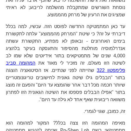
משוואות ואת גישת ההשלמה לריבוע שתכף אדבר עליה ואת
נוסחת השורשים שמתקבלת מהשלמה לריבוע; לא ראיתי
שמציגים את הרעיון של מרחק מהממוצע.
עד כאן המתמטיקה החדשה לפוסט הזה. עכשיו, למה בכלל
דיברתי על זה? כי שיטת "המרחק מהממוצע" עלתה לתקשורת
בימים האחרונים - ובאופן לא מפתיע, התקשורת עשתה
אנדרלמוסיה מוחלטת מהסיפור והתעסקה בעיקר בלהציג
4,000 שנים של מתמטיקאים בתור אידיוטים שלא שמו לב
לשיטה הזו מעולם. זה מזכיר לי מאוד את
המהומה סביב
פלימפטון 322
שהייתה לפני שנתיים. אז הסיטואציה הוצגה
בתור "הבבלים גילו שיטה גאונית לחישובים טריגונומטריים
שיותר חכמה מכל דבר אחר שהומצא עד היום" והפעם זה מוצג
בתור "אפילו הבבלים פספסו את השיטה הגאונית הזו לפתרון
משוואה ריבועית שאף אחד לא גילה עד היום".
זה, כמובן, שגוי לגמרי.
מאיפה המהומה הזו צצה בכלל? המקור למהומה הוא
מתמטיקאי בשם Po-Shen Loh שניסה להנגיש מתמטיקה