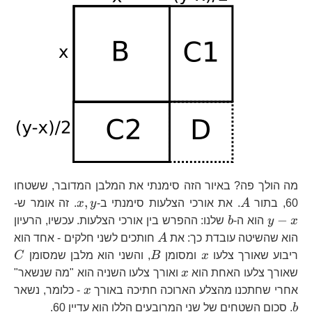
מה הולך פה? באיור הזה סימנתי את המלבן המדובר, ששטחו
A
x,y
y-
,
60, בתור
A
. את אורכי הצלעות סימנתי ב-
y
x
. זה אומר ש-
x
b
−
x
y
הוא ה-
b
שלנו: ההפרש בין אורכי הצלעות. עכשיו, הרעיון
A
הוא שהשיטה עובדת כך: את
A
חותכים לשני חלקים - אחד הוא
x
B
C
ריבוע שאורך צלעו
x
ומסומן
B
, והשני הוא מלבן שמסומן
C
x
שאורך צלעו האחת הוא
x
ואורך צלעו השניה הוא "מה שנשאר"
x
b
אחרי שחתכנו מהצלע הארוכה חתיכה באורך
x
- כלומר, נשאר
b
. סכום השטחים של שני המרובעים הללו הוא עדיין 60.