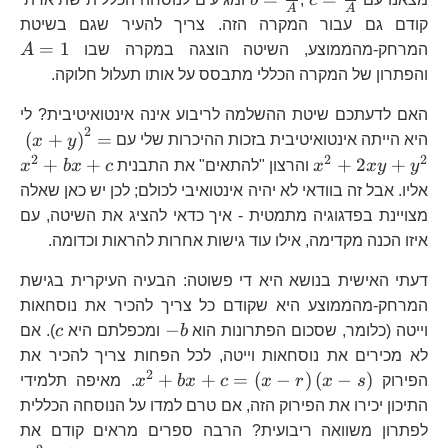
b
c
A
A
{A}
{A}
{A}
קודם גם עבור המקרה הזה. צריך להעיר שגם בשיטת
A
=
1
המרחק-מהממוצע, השיטה הוצגה במקרה שבו
A
והפתרון של המקרה הכללי מתבסס על אותו תעלול חלוקה.
האם לדעתכם שיטת ההשלמה לריבוע אינה אינטואיטיבית? לי
2
\l
(
+
)
=
היא הייתה אינטואיטיבית בזכות ההיכרות שלי עם
y
x
2
2
2
x
+
+
+
2
+
y
y
x
x
והרצון "להתאים" את התבנית
c
x
b
x
אליו. אבל זה בוודאי לא יהיה אינטואיבי לכולם; לכן יש כאן שאלה
מצויינת בפדגוגיה מתמטית - איך כדאי להציג את השיטה, עם
איזו הכנה מקדימה, אילו עוד גישות אחרות להראות וכדומה.
דעתי האישית בנושא היא די פשוטה: הבעיה העיקרית בגישת
המרחק-מהממוצע היא שקודם כל צריך להכיר את נוסחאות
-
c
−
וייטה (כלומר, שסכום הפתרונות הוא
b
ומכפלתם היא
c
). אם
b
לא מכירים את נוסחאות וייטה, לכל הפחות צריך להכיר את
2
x^{2}+bx+c=\l
+
+
=
(
−
)
(
−
)
הפירוק
s
x
r
x
c
x
b
x
. מאיפה תלמידי
r\right)\left(x-
התיכון יכירו את הפירוק הזה, אם טרם למדו על הנוסחה הכללית
s\right)
לפתרון משוואה ריבועית? הרבה ספרים מראים קודם את