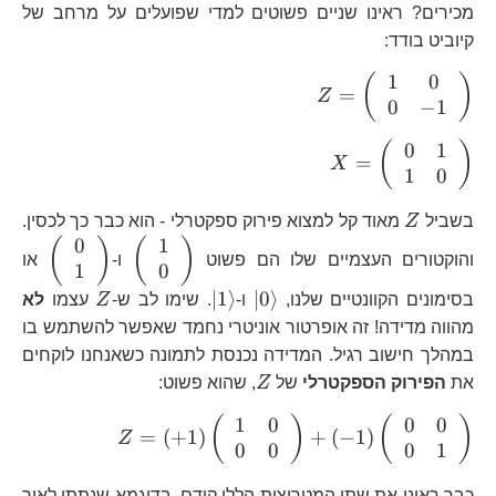
מכירים? ראינו שניים פשוטים למדי שפועלים על מרחב של
קיוביט בודד:
1
0
Z=\left(\begin{array}
(
)
=
Z
0
−
1
{cc} 1 & 0\\ 0 & -1
\end{array}\right)
0
1
X=\left(\begin{array}
(
)
=
X
1
0
{cc} 0 & 1\\ 1 & 0
\end{array}\right)
Z
בשביל
Z
מאוד קל למצוא פירוק ספקטרלי - הוא כבר כך לכסין.
0
1
\left(\begin{
\left
(
)
(
)
והוקטורים העצמיים שלו הם פשוט
ו-
או
1
0
{c} 1\
{c
\end{array}\r
\end
\left|0\right\rangle
\left|1\right\rangle
Z
∣
1
⟩
∣
0
⟩
בסימונים הקוונטיים שלנו,
ו-
. שימו לב ש-
Z
עצמו
לא
מהווה מדידה! זה אופרטור אוניטרי נחמד שאפשר להשתמש בו
במהלך חישוב רגיל. המדידה נכנסת לתמונה כשאנחנו לוקחים
Z
את
הפירוק הספקטרלי
של
Z
, שהוא פשוט:
1
0
0
0
Z=\left(+1\
(
)
(
)
=
(
+
1
)
+
(
−
1
)
Z
0
0
0
1
\end{array}\
כבר ראינו את שתי המטריצות הללו קודם, בדוגמא שנתתי לאיך