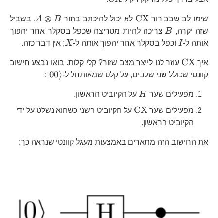
\text{CX}
A\otime
⊗
CX
שימו לב שבבירור
לא יכול להיכתב בתור
B
A
. בשביל
B
B
שזה יקרה,
B
צריכה להיות מטריצה שכפל בסקלר אחר יהפוך
I
X
אותה ל-
I
וכפל בסקלר אחר יהפוך אותה ל-
X
; אין דבר כזה.
\text{CX}
CX
איך
עוזר לנו לייצר מצב שזור? קלי קלות. בואו נבצע חישוב
\left|00\ri
∣
00
⟩
קוונטי שכולל שני שלבים, על קלט שמאותחל ל-
:
H
מפעילים שער
H
על הקיוביט הראשון.
\text{CX}
CX
מפעילים שער
על הקיוביט השני כשהוא נשלט על ידי
הקיוביט הראשון.
את החישוב הזה מתארים באמצעות מעגל קוונטי שנראה כך: