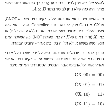
u\otimes
⊗
להגיע אליו לא ניתן לביטוי בתור
w
u
, כך גם האופרטור שאני
w
A\otimes
⊗
צריך יהיה כזה שלא ניתן לביטוי בתור
B
A
.
B
מי שאשתמש בו הוא אופרטור על שני קיוביטים שנקרא CNOT,
או CX. את ה-C צריך לקרוא בתור Controlled; הרעיון הוא שזה
שער שעל קיוביט מסוים פועל או כמו הזהות (לא עושה כלום) או
X
X
כמו
X
(והרי ראינו ש-
X
זה כמו פעולת NOT), כשהשאלה האם
הוא יעשה משהו או לא תלויה בקיוביט אחר - קיוביט הבקרה.
הדרך להגדיר פורמלית אופרטור היא על ידי פעולתו על אברי
בסיס - כאן אני עוסק באופרטור שפועל על שני קיוביטים, אז אני
אגדיר אותו על ארבעת אברי הבסיס הסטנדרטי המתאימים:
\text{CX}\left|00\right\rangle
CX
∣
00
⟩
=
∣
00
⟩
=\left|00\right\rangle
\text{CX}\left|01\right\rangle
CX
∣
01
⟩
=
∣
01
⟩
=\left|01\right\rangle
\text{CX}\left|10\right\rangle
CX
∣
10
⟩
=
∣
11
⟩
=\left|11\right\rangle
\text{CX}\left|11\right\rangle
CX
∣
11
⟩
=
∣
10
⟩