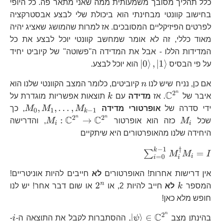
כלל תהליך מסובך משמעותית ממה שאני מתאר פה. כל היופי
בחישוב קוונטי מבחינתי הוא ביכולת שלי לבצע אבסטרקציה
לפרטים הפיזיקליים המסובכים. אז למרות שהמושג שאציג יהיה
מאוד כללי, זה לא אומר שמחשב קוונטי יוכל לבצע את כל
המדידות הללו - אבל את המדידה ה"פשוטה" של קיוביט יחיד
\left|0\right\rangle
∣
0
⟩
,
∣
1
⟩
על פי הבסיס
הוא יוכל לבצע.
,\left|1\right\rangle
n
אם כן, נניח שיש לנו
n
קיוביטים, כלומר המצב הקוונטי שלנו הוא
n
2
C
\mathbb{C}^{2^{n}}
k
איבר של
. אז
מדידה
עם
k
תוצאות אפשריות מוגדרת על
M_{0}
,
,
…
,
ידי סדרה של
אופרטורי מדידה
M
M
M
, כך
0
1
−
1
k
1}
n
n
2
2
C
C
M_{i}
M_{i}:\m
:
→
שכל
M
כזה הוא אופרטור
M
, והדרישה
i
i
היחידה שלנו מהאופרטורים היא שיתקיים
−
1
†
k
\sum_{i=0}^{k-
=
∑
M
M
I
i
=
0
i
i
1}M_{i}^{\dagger}M_{i}=I
אין דרישות אחרות! האופרטורים
לא
חייבים להיות אוניטריים!
k
2^{n}
n
2
המספר
k
לא
חייב להיות 2, או
או שום דבר אחר! יש לנו
חופש מלא כאן!
n
2
C
\left|\psi\right\rangle
i
∣
⟩
∈
בהינתן מצב
ψ
, ההסתברות לקבל את התוצאה ה-
i
-