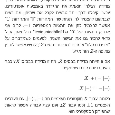
{cc} 0 & 0\\
מדידה "רגילה" תואמת את ההגדרה באמצעות אופרטורים.
עכשיו קיבלנו דרך יותר טבעית לקבל את שתיהן, וגם ראינו
שבמקום להצמיד להן תגיות שהן המחרוזת "0" והמחרוזת "1"
\pm1
±
1
אפשר להצמיד להן את התגיות המספריות
. לרוב אני
אדבוק בתגיות של "0" ו-\textquotedblleft1" בכל זאת, אבל
כדאי להכיר גם את הגישה השניה. לפעמים כשמדברים על
Z
"מדידה רגילה" אומרים "מדידה בבסיס
Z
"; עכשיו אפשר להבין
Z
מאיפה ה-
Z
הזה מגיע.
Z
X
אם זו הייתה מדידה בבסיס
Z
, מה זו מדידה בבסיס
X
? כבר
ראינו בפוסט קודם שמתקיים
X\left|+\right\rangle
∣
+
⟩
=
∣
+
⟩
X
=\left|+\right\rangle
X\left|-
∣
−
⟩
=
−
∣
−
⟩
X
\right\rangle
X
\left|+\righ
∣
+
⟩
,
∣
−
⟩
כלומר, עבור
X
הוקטורים העצמיים הם
, עם הערכים
=-\left|-
,\left|-\righ
\pm1
Z
±
1
העצמיים
(כמו עבור
Z
\right\rangle
), ועם קצת עבודה אפשר לראות
שהפירוק הספקטרלי הוא