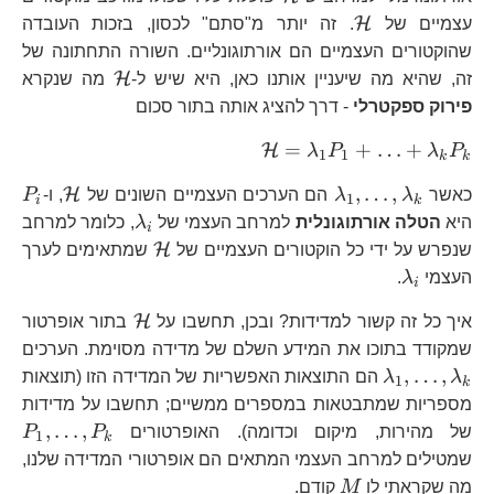
\mathcal{H}
H
עצמיים של
. זה יותר מ"סתם" לכסון, בזכות העובדה
שהוקטורים העצמיים הם אורתוגונליים. השורה התחתונה של
\mathcal{H
H
זה, שהיא מה שיעניין אותנו כאן, היא שיש ל-
מה שנקרא
פירוק ספקטרלי
- דרך להציג אותה בתור סכום
\mathcal{H}=\lambda_{1
=
+
…
+
H
λ
P
λ
P
1
1
k
k
\lambda_{1},\ldots,\lambda_{k}
\math
P_
,
…
,
H
כאשר
λ
λ
הם הערכים העצמיים השונים של
, ו-
P
1
i
k
\lambda_{i}
היא
הטלה אורתוגונלית
למרחב העצמי של
λ
, כלומר למרחב
i
\mathcal{H}
H
שנפרש על ידי כל הוקטורים העצמיים של
שמתאימים לערך
\lambda_{i}
העצמי
λ
.
i
\mathcal{H}
H
איך כל זה קשור למדידות? ובכן, תחשבו על
בתור אופרטור
\l
שמקודד בתוכו את המידע השלם של מדידה מסוימת. הערכים
,
…
,
λ
λ
הם התוצאות האפשריות של המדידה הזו (תוצאות
1
k
מספריות שמתבטאות במספרים ממשיים; תחשבו על מדידות
P_
,
…
,
של מהירות, מיקום וכדומה). האופרטורים
P
P
1
k
שמטילים למרחב העצמי המתאים הם אופרטורי המדידה שלנו,
M
מה שקראתי לו
M
קודם.