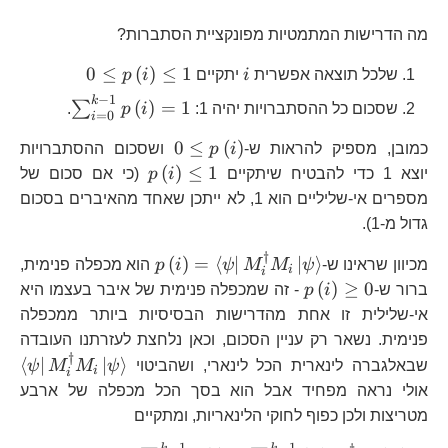
מה הדרישות המתמטיות מפונקציית הסתברות?
i
0
≤
(
)
≤
1
שלכל תוצאה אפשרית
i
יתקיים
i
p
p\left(i\right
−
1
k
\sum_{i
(
)
=
1
∑
שסכום כל ההסתברויות יהיה 1:
i
p
.
=
0
i
1}p\left(i\
0\le
0
≤
(
)
כמובן, מספיק להראות ש-
i
p
ושסכום ההסתברויות
p\left(i\right)
p\left(i\right)\le
(
)
≤
1
יוצא 1 כדי להבטיח שיתקיים
i
p
(כי אם סכום של
מספרים אי-שליליים הוא 1, לא ייתכן שאחד מהאיברים בסכום
גדול מ-1).
†
p\left(i\right)=\le
(
)
=
⟨
∣
∣
⟩
מכיוון שראינו ש-
ψ
M
M
ψ
i
p
הוא מכפלה פנימית,
i
i
\psi\right|M_{i}^
p\left(i\right)\ge0
(
)
≥
0
ברור ש-
i
p
- זה שמכפלה פנימית של איבר בעצמו היא
אי-שלילית זו אחת מהדרישות הבסיסיות ביותר ממכפלה
פנימית. נשאר רק עניין הסכום, וכאן נלחצת לעזרתנו העובדה
†
\l
⟨
∣
∣
⟩
שבאלגברה לינארית הכל לינארי, ושהביטוי
ψ
M
M
ψ
i
i
\p
אולי נראה מפחיד אבל הוא בסך הכל מכפלה של ארבע
מטריצות ולכן כפוף לחוקי הלינאריות, ומתקיים