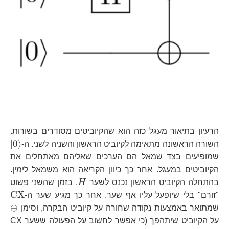
הרעיון בתיאור מעגל כזה הוא שהקיוביטים מסודרים בשורות.
\l
∣
0
⟩
השורה הראשונה מתאימה לקיוביט הראשון והשניה לשני. ה-
שמופיעים בצד שמאל הם הערכים שאליהם מאתחלים את
הקיוביטים במעגל. אחר כך כיוון הקריאה הוא משמאל לימין.
H
בהתחלה הקיוביט הראשון נכנס לשער
H
, בזמן שהשני פשוט
\t
CX
"זורם" בלי שיופעל עליו אף שער. אחר כך מגיע שער ה-
\o
⊕
שמתואר באמצעות נקודה שחורה על קיוביט הבקרה, וסימן
על הקיוביט שיתהפך (כי אפשר לחשוב על הפעולה ששער CX