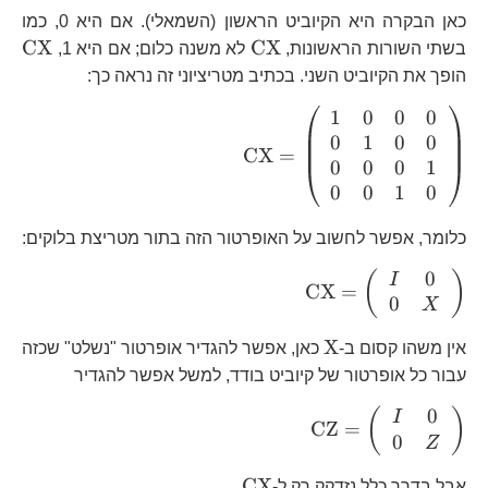
=\left|10\right\rangle
כאן הבקרה היא הקיוביט הראשון (השמאלי). אם היא 0, כמו
\text{CX}
\t
CX
CX
בשתי השורות הראשונות,
לא משנה כלום; אם היא 1,
הופך את הקיוביט השני. בכתיב מטריציוני זה נראה כך:
1
0
0
0
\text{CX}=\left(\begin{a
0
1
0
0
{cccc} 1 & 0 & 0 & 0\\ 0 
CX
=
0
0
0
1
0 & 0\\ 0 & 0 & 0 & 1\\ 
0
0
1
0
& 1 & 0 \end{array}\right
כלומר, אפשר לחשוב על האופרטור הזה בתור מטריצת בלוקים:
0
\text{CX}=\left(\begin{array}
(
)
I
CX
=
0
{cc} I & 0\\ 0 & X
X
\end{array}\right)
\text{X}
X
אין משהו קסום ב-
כאן, אפשר להגדיר אופרטור "נשלט" שכזה
עבור כל אופרטור של קיוביט בודד, למשל אפשר להגדיר
0
\text{CZ}=\left(\begin{array}
(
)
I
CZ
=
0
{cc} I & 0\\ 0 & Z
Z
\end{array}\right)
\text{CX}
CX
אבל בדרך כלל נזדקק רק ל-
.