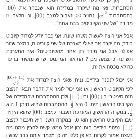
δ
, כך שאפשר לחשוב על כל המספרים הללו כמגדירים
\l
∣
00
⟩
הסתברות, ואז מה שיקרה במדידה הוא שנבחר את
2
\left|\alpha\right|^{2}
\left|00\righ
∣
00
⟩
∣
∣
בהסתברות
α
, נחזיר 00 ונעבור למצב
, וכן הלאה. זו
מדידה "של שני הקיוביטים בבת אחת".
אבל אני רוצה לעשות משהו שונה. אני כבר יודע למדוד קיוביט
בודד; מה יקרה אם יש לי מערכת של שני קיוביטים, במצב שזור
אפילו, אבל אני מודד רק אחד מהקיוביטים? איך המערכת
תשתנה כתוצאה מכך? התיאור המתמטי שהשתמשתי בו עד
כה לא מכסה את זה.
∣
00
⟩
+
∣
11
⟩
\f
אני
יכול
לנפנף בידיים. נניח שאני רוצה למדוד את
2
+\
לפי הקיוביט הראשון. אז אני יכול לומר את הדבר הבא: המצב
{\
\left|00\right\rangle
\left|11\right\rangle
∣
11
⟩
∣
00
⟩
הזה סימטרי בין
ובין
ולכן ההסתברות שהמדידה של
1
0
\frac{1}
1
\f
1
0
הקיוביט הראשון תיתן
היא
וההסתברות שהיא תיתן
היא
2
{2}
{2
1
\left|00\rig
∣
00
⟩
. במקרה הראשון, המערכת תעבור למצב
שהוא היחיד
2
\l
שבו הקיוביט הראשון הוא 0, ובמקרה השני היא תעבור למצב
∣
11
⟩
. נפנוף הידיים הזה נכון אבל ממש קשה להבין ממנו מה
בעצם אמור לקרות באופן כללי. זה כן מלמד אותנו כבר עכשיו