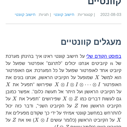
קוונטיים
2022-08-03
| קטגוריות:
חישוב קוונטי
| תגיות:
חישוב קוונטי
מעגלים קוונטיים
בפוסט הקודם שלי
על חישוב קוונטי ראינו איך בהינתן מערכת
n
של
n
קיוביטים אנחנו יכולים "לתרגם" אופרטור שפועל על
קיוביט אחד לאופרטור שפועל על כל המערכת: אם האופרטור
X
הוא למשל
X
שמופעל על הקיוביט הראשון, אנחנו בונים את
X\otimes I\otimes
X
⊗
⊗
⊗
⋯
⊗
האופרטור
I
I
I
X
שפירושו "תפעיל את
X
I\otimes\cdots\otimes
על הקיוביט הראשון ועל היתר אל תעשה כלום". אפשר כמובן
I
X\otimes
X
⊗
גם לעשות דברים כמו
Z
X
שפירושים "תפעיל את
X
על
Z
Z
הקיוביט הראשון ואת
Z
על הקיוביט השני", ודבר כזה יכול
X
להתרחש במחשב קוונטי אמיתי על ידי כך שקודם מפעילים את
X\otimes
Z
⊗
X
על הקיוביט הראשון (כלומר עושים
I
X
) ואז את
Z
על
I
I\otimes