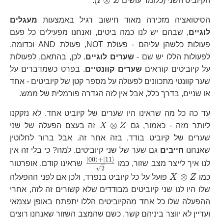
⊗
הקיוביט השני (כלומר עושים
Z
I
).
Z
הסיטואציה מזכירה מאוד חישוב רגיל באמצעות
מעגלים
לוגיים
, שבהם יש לנו כמה ביטים, ואנחנו מפעילים כל פעם
פעולות כלשהן עליהם - פעולת NOT, פעולת AND וכדומה.
לפעולות הללו יש שם -
שערים לוגיים
. לכן, בהתאם, לפעולות
על קיוביטים קוראים
שערים קוונטיים
. בפרט כשמדברים על
שער קוונטי מתכוונים לפעולה על מספר קטן של קיוביטים - אחד
או שניים, בדרך כלל, אבל אין לזה הגדרה פורמלית של ממש.
עד כה כל מה שראינו היו שערים של קיוביט אחד. לא נזקקנו
X\otimes
⊗
ליותר מזה - כאמור, גם
Z
X
זה בעצם הפעלה של שני
Z
שערים של קיוביט בודד, בזה אחר זה. אבל ברור לחלוטין
שאנחנו
חייבים
גם שער של שני קיוביטים. למה? כי בלי זה אין
∣
00
⟩
+
∣
11
⟩
\frac{\left|00\right\
לנו איך לייצר מצב שזור, כמו
שראינו קודם. אופרטור
2
+\left|11\right\ra
X\otimes
⊗
כמו
Z
X
פועל על כל קיוביט בנפרד, ולכן אם לפני ההפעלה
{\sqrt{2}}
Z
שלו היו לנו שני קיוביטים מבודדים שלא קשורים זה לזה, אחרי
ההפעלה שלו כל אחד מהקיוביטים הללו יתפתח באופן עצמאי
ועדיין לא יווצר ביניהם קשר. כשם שהמצב השזור שאנחנו רוצים