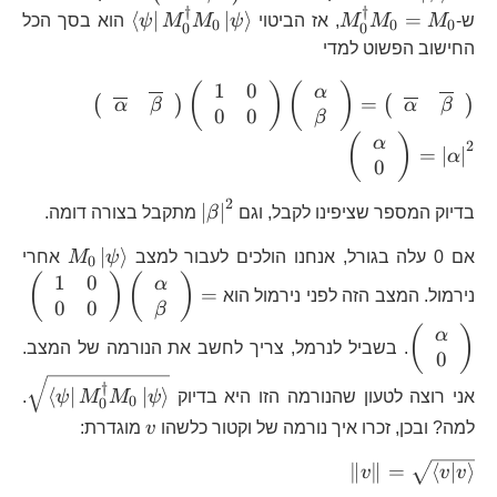
†
†
\overlin
M_{0}^{\dagger}M_{0}=M_{0}
\left\langle
⟨
∣
∣
⟩
=
ש-
M
M
M
, אז הביטוי
ψ
M
M
ψ
הוא בסך הכל
0
0
0
0
0
\overline{\beta
\psi\right|M_
החישוב הפשוט למדי
1
0
\left(\
(
)
(
)
α
=
(
)
(
)
α
β
α
β
0
0
\overline
β
{cc
(
)
α
2
=
∣
∣
α
0
\end{arr
\beta \e
2
\left|\beta\right|^{2
∣
∣
בדיוק המספר שציפינו לקבל, וגם
β
מתקבל בצורה דומה.
\ov
\overline
M_{0}\l
∣
⟩
אם 0 עלה בגורל, אנחנו הולכים לעבור למצב
ψ
M
אחרי
0
{c
1
0
\l
(
)
(
)
α
=
\end{arra
נירמול. המצב הזה לפני נירמול הוא
0
0
\e
β
{
(
)
α
. בשביל לנרמל, צריך לחשב את הנורמה של המצב.
0
\e
{c
\s
†
⟨
∣
∣
⟩
אני רוצה לטעון שהנורמה הזו היא בדיוק
ψ
M
M
ψ
.
0
0
\p
v
למה? ובכן, זכרו איך נורמה של וקטור כלשהו
v
מוגדרת:
}
\|v\|=\sqrt{\left\langle
∥
∥
=
⟨
∣
⟩
v
v
v
v|v\right\rangle }