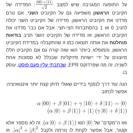
∣
00
⟩
+
∣
11
⟩
\frac{\left|00
על התופעה המגניבה שיש למצב
: המדידה של
2
+\left|11\ri
הקיוביט
הראשון
משפיעה גם על הקיוביט
השני
. אם טרם
{\sqrt{2}}
מדדנו את הקיוביט הראשון, מדידה של הקיוביט השני יכולה
להניב 0 או 1 בהסתברות חצי-חצי. אבל אם כבר מדדנו את
הקיוביט הראשון, אז מדידה של הקיוביט השני תניב
בודאות
מוחלטת
את אותה תוצאה כמו זו שהתקבלה במדידת הקיוביט
הראשון. והמופלא ביותר הוא שזה קורה גם אם הקיוביט הללו
מיוצגים על ידי יישויות פיזיקליות שבכלל לא סמוכות אחת
לשניה; זה מה שפרדוקס EPR,
שכתבתי עליו פעם פוסט
, עוסק
בו.
הנה עוד דרך לנפנף בידיים שאולי תיתן קצת יותר אינטואיציה:
אפשר לכתוב
\alpha\left|00
∣
00
⟩
+
∣
01
⟩
+
∣
10
⟩
+
∣
11
⟩
=
∣
0
⟩
α
β
γ
δ
+\beta\left|01
(
∣
0
⟩
+
∣
1
⟩
)
+
∣
1
⟩
(
∣
0
⟩
+
∣
1
⟩
)
α
β
γ
δ
+\gamma\left|
\left|0\right\rangle
\left(\alpha\left
(
∣
0
⟩
+
∣
1
⟩
)
∣
0
⟩
+\delta\left|1
ואז ה"מקדם" של
הוא
β
α
. זה לא מספר אלא
2
2
+\beta\left|1\ri
\left
∣
∣
+
∣
∣
=\left|0\right
וקטור, אבל אפשר לקחת לו נורמה ולקבל
β
α
, וזו