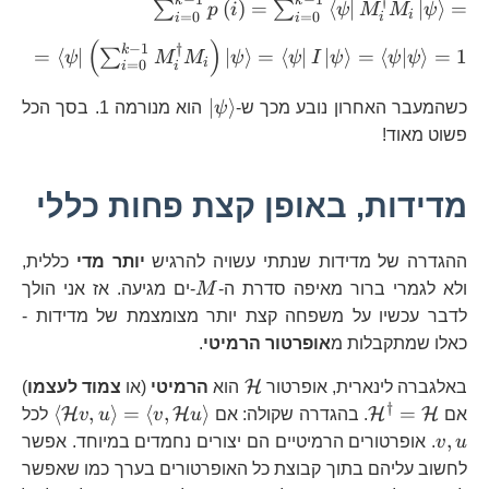
−
1
−
1
†
k
k
\sum_{i=0}^{k-
(
)
=
⟨
∣
∣
⟩
=
∑
∑
p
i
ψ
M
M
ψ
i
=
0
=
0
i
i
i
1}\left\langle
(
)
=\l
−
1
†
k
\psi\right|M_{i}
=
⟨
∣
∣
⟩
=
⟨
∣
∣
⟩
=
⟨
∣
⟩
=
1
∑
ψ
M
M
ψ
ψ
I
ψ
ψ
ψ
i
=
0
i
i
1}M
=
=\l
\left|\psi\right\rangle
∣
⟩
כשהמעבר האחרון נובע מכך ש-
ψ
הוא מנורמה 1. בסך הכל
=\l
פשוט מאוד!
מדידות, באופן קצת פחות כללי
ההגדרה של מדידות שנתתי עשויה להרגיש
יותר מדי
כללית,
M
ולא לגמרי ברור מאיפה סדרת ה-
M
-ים מגיעה. אז אני הולך
לדבר עכשיו על משפחה קצת יותר מצומצמת של מדידות -
כאלו שמתקבלות מ
אופרטור הרמיטי
.
\mathcal{H}
H
באלגברה לינארית, אופרטור
הוא
הרמיטי
(או
צמוד לעצמו
)
†
\mathcal{H}^{\dagger}=\mathcal{H}
\left\
⟨
,
⟩
=
⟨
,
⟩
=
H
H
H
H
אם
. בהגדרה שקולה: אם
u
v
u
v
לכל
\math
v,u
,
u
v
. אופרטורים הרמיטיים הם יצורים נחמדים במיוחד. אפשר
=\lef
לחשוב עליהם בתוך קבוצת כל האופרטורים בערך כמו שאפשר
v,\ma