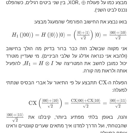
\oplus
⊕
מבצע כמו על פעולת XOR,
, בין שני ביטים רגילים, כשהפלט
נכנס לביט השני).
בואו נבצע את החישוב הפורמלי שהמעגל מבצע:
(
)
H_{1
∣
0
⟩
+
∣
1
⟩
∣
00
⟩
+
∣
10
⟩
(
∣
00
⟩
)
=
(
∣
0
⟩
)
∣
0
⟩
=
∣
0
⟩
=
H
H
1
2
2
\rig
\rig
אני מקווה שבשלב הזה כבר ברור בדיוק מה הולך בחישוב
=\le
(ולהבא אני כנראה אדלג על שלבי הביניים). מי שעדיין מוטרד
+\
H_{1}=H
=
⊗
יכול כמובן לחשב את המטריצה של
I
H
H
, להפעיל
1
{\sq
I
אותה ולראות מה קורה.
=\fr
+\le
\text{CX}
CX
הפעלת ה-
תתבצע על פי התיאור על אברי הבסיס שנתתי
למעלה:
(
)
\text{CX}\l
∣
00
⟩
+
∣
10
⟩
CX
∣
00
⟩
+
CX
∣
10
⟩
∣
00
⟩
+
∣
11
⟩
CX
=
=
2
2
2
+\le
{\sqrt{2}}
∣
00
⟩
+
∣
11
⟩
\f
והנה, באופן בלתי מפתיע ביותר, קיבלנו את
2
+\text
+\
שהבטחתי, ועל הדרך למדנו איך מתאים שערים קוונטיים וראינו
{\sqrt{2}}=
{\