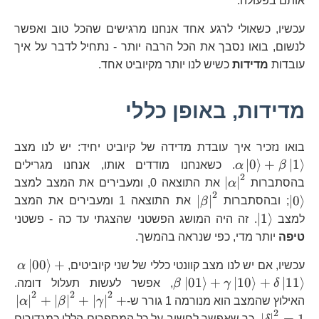
אותם בפעולה.
+\left|11\r
עכשיו, כשאולי לרגע אחד אנחנו מרגישים שהכל טוב ואפשר
לנשום, בואו נסבך את הכל הרבה יותר - נתחיל לדבר על איך
עובדות
מדידות
כשיש לנו יותר מקיוביט אחד.
מדידות, באופן כללי
\a
בואו נזכיר איך עובדת מדידה של קיוביט יחיד: יש לנו מצב
+\
∣
0
⟩
+
∣
1
⟩
β
α
. כשאנחנו מודדים אותו, אנחנו מגרילים
2
\left|\alpha\right|^{2}
\l
∣
∣
בהסתברות
α
את התוצאה 0, ומעבירים את המצב למצב
2
\left|\beta\right|^{2}
∣
∣
∣
0
⟩
; ובהסתברות
β
את התוצאה 1 ומעבירים את המצב
\left|1\right\rangle
∣
1
⟩
למצב
. זה היה המושג הפשטני שהצגתי עד כה - פשטני
טיפה
יותר מדי, כפי שנראה בהמשך.
\a
∣
00
⟩
+
עכשיו, אם יש לנו מצב קוונטי כללי של שני קיוביטים,
α
+\
∣
01
⟩
+
∣
10
⟩
+
∣
11
⟩
δ
γ
β
, אפשר לעשות תעלול דומה.
+\
2
2
2
\l
∣
∣
+
∣
∣
+
∣
∣
+
האילוץ שהמצב הוא מנורמה 1 גורר ש-
γ
β
α
+\
2
∣
∣
=
1