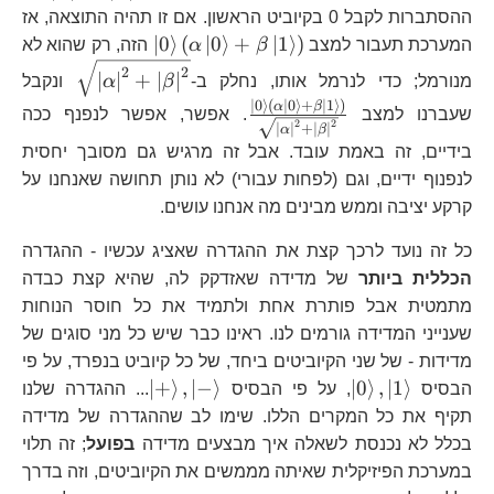
\right)
\left(\alpha\le
ההסתברות לקבל 0 בקיוביט הראשון. אם זו תהיה התוצאה, אז
+\beta\left|1\
\left|0\right\ran
∣
0
⟩
(
∣
0
⟩
+
∣
1
⟩
)
המערכת תעבור למצב
β
α
הזה, רק שהוא לא
\right)+\left|
\left(\alpha\lef
\sqrt{\l
2
2
∣
∣
+
∣
∣
מנורמל; כדי לנרמל אותו, נחלק ב-
β
α
ונקבל
\left(\gamma\l
+\beta\left|1\ri
∣
0
⟩
(
∣
0
⟩
+
∣
1
⟩
)
\frac{\left|0\right\rangle
α
β
+\delta\left|1
שעברנו למצב
. אפשר, אפשר לנפנף ככה
\right)
2
2
∣
∣
+
∣
∣
α
β
\left(\alpha\left|0\right\r
\right)
בידיים, זה באמת עובד. אבל זה מרגיש גם מסובך יחסית
+\beta\left|1\ri
לנפנוף ידיים, וגם (לפחות עבורי) לא נותן תחושה שאנחנו על
{\sqrt{\left|\alpha\right|
קרקע יציבה וממש מבינים מה אנחנו עושים.
כל זה נועד לרכך קצת את ההגדרה שאציג עכשיו - ההגדרה
הכללית ביותר
של מדידה שאזדקק לה, שהיא קצת כבדה
מתמטית אבל פותרת אחת ולתמיד את כל חוסר הנוחות
שענייני המדידה גורמים לנו. ראינו כבר שיש כל מני סוגים של
מדידות - של שני הקיוביטים ביחד, של כל קיוביט בנפרד, על פי
\left|0\right\rangle
\left|+\right\ra
∣
+
⟩
,
∣
−
⟩
∣
0
⟩
,
∣
1
⟩
הבסיס
, על פי הבסיס
... ההגדרה שלנו
,\left|1\right\rangle
,\left|-\right\ra
תקיף את כל המקרים הללו. שימו לב שההגדרה של מדידה
בכלל לא נכנסת לשאלה איך מבצעים מדידה
בפועל
; זה תלוי
במערכת הפיזיקלית שאיתה מממשים את הקיוביטים, וזה בדרך