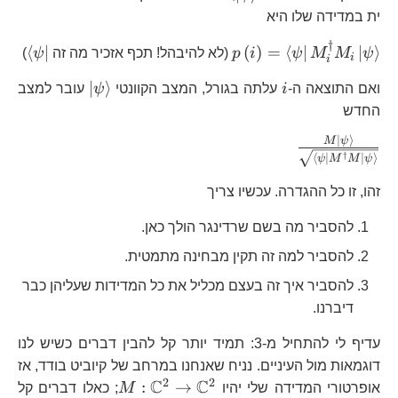
\in\mathbb{C}^{2^{n}}
ית במדידה שלו היא
†
p\left(i\right)=\left\langle
\le
⟨
∣
(
)
=
⟨
∣
∣
⟩
ψ
M
M
ψ
i
p
(לא להיבהל! תכף אזכיר מה זה
ψ
)
i
i
\psi\right|M_{i}^{\dagger}M_{
\ps
i
\left|\psi\r
∣
⟩
ואם התוצאה ה-
i
עלתה בגורל, המצב הקוונטי
ψ
עובר למצב
החדש
∣
⟩
\frac{M\left|\psi\right\ra
M
ψ
†
⟨
∣
∣
⟩
ψ
M
M
ψ
{\sqrt{\left\langle
\psi\right|M^{\dagger}M\left|\psi\righ
זהו, זו כל ההגדרה. עכשיו צריך
}}
להסביר מה בשם שרדינגר הולך כאן.
להסביר למה זה תקין מבחינה מתמטית.
להסביר איך זה בעצם מכליל את כל המדידות שעליהן כבר
דיברנו.
עדיף לי להתחיל מ-3: תמיד יותר קל להבין דברים כשיש לנו
דוגמאות מול העיניים. נניח שאנחנו במרחב של קיוביט בודד, אז
2
2
C
C
M:\mathbb{C}
:
→
אופרטורי המדידה שלי יהיו
M
; כאלו דברים קל