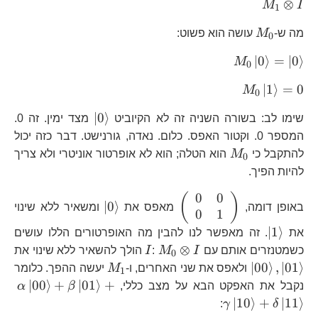
M_{1}\otimes
⊗
M
I
1
I
M_{0}
מה ש-
M
עושה הוא פשוט:
0
M_{0}\left|0\right\rangle
∣
0
⟩
=
∣
0
⟩
M
0
=\left|0\right\rangle
M_{0}\left|1\right\rangle
∣
1
⟩
=
0
M
0
=0
\left|0\right\ra
∣
0
⟩
שימו לב: בשורה השניה זה לא הקיוביט
מצד ימין. זה 0.
המספר 0. וקטור האפס. כלום. נאדה, גורנישט. דבר כזה יכול
M_{0}
להתקבל כי
M
הוא הטלה; הוא לא אופרטור אוניטרי ולא צריך
0
להיות הפיך.
0
0
\left(\begin{array}
\left|0\right\rang
(
)
∣
0
⟩
באופן דומה,
מאפס את
ומשאיר ללא שינוי
0
1
{cc} 0 & 0\\ 0 & 1
\end{array}\right)
\left|1\right\rangle
∣
1
⟩
את
. זה מאפשר לנו להבין מה האופרטורים הללו עושים
M_{0}\otimes
I
\l
⊗
כשמטנזרים אותם עם
I
M
:
I
הולך להשאיר ללא שינוי את
0
I
,\
M_{1}
∣
00
⟩
,
∣
01
⟩
ולאפס את שני האחרים, ו-
M
יעשה ההפך. כלומר
1
\a
∣
00
⟩
+
∣
01
⟩
+
נקבל את האפקט הבא על מצב כללי,
β
α
+\
∣
10
⟩
+
∣
11
⟩
:
γ
δ
+\