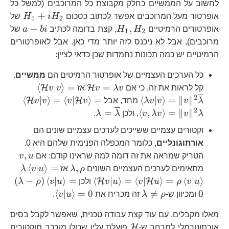
לחשוב על הממשיים כחלק מקבוצת כל המרוכבים (למשל כל
H_{1
+
אופרטור מעל המרוכבים אפשר לכתוב כסכום
H
i
H
של
1
2
H_{1},H_{2}
a+bi
+
,
אופרטורים הרמיטיים
H
H
, קצת בדומה לכתיב
bi
a
של
1
2
מרוכבים), אבל לא ניכנס לזה יותר מדי כאן. אבל לאופרטורים
הרמיטיים יש כמה תכונות נחמדות שכן כדאי לציין:
כל הערכים העצמיים של אופרטור הרמיטים הם
ממשיים
.
\mathcal{H}v=\lambd
⟨
∣
⟩
=
=
H
H
קל לראות את זה, כי אם
v
λ
v
אז
v
v
\mathcal{
2
⟨
∣
⟩
=
⟨
∣
⟩
=
⟨
∣
⟩
=
∥
∥
H
H
λ
v
v
v
λ
מחד, אבל
v
v
v
v
=\l
\mathcal
2
\lambda=\overline{\lam
=
⟨
,
⟩
=
∥
∥
λ
v
v
λ
v
, ולכן
λ
λ
.
וקטורים עצמיים ששייכים לערכים עצמיים שונים הם
=\|v\|^{2}
v|\mathc
אורתוגונליים
, כלומר המכפלה הפנימית שלהם היא 0.
=\l
v,u
,
הטריק שמראה את זה דומה למה שראינו קודם: אם
u
v
\lambda,\rho
⟨
∣
⟩
=
,
מתאימים לערכים העצמיים השונים
ρ
λ
אז
u
v
λ
(
−
)
⟨
∣
⟩
=
⟨
∣
⟩
=
⟨
∣
⟩
=
⟨
∣
⟩
H
H
u
v
ρ
u
v
u
v
ולכן
u
v
ρ
λ
\rho\ri
\lambda\ne\rho
\left\langl
⟨
∣
⟩
=
0

=
0
ומכיוון ש-
ρ
λ
זה מכריח את
u
v
.
\mathca
v|u
v|u\right\rangl
מאלו מקבלים, עם עוד קצת עבודה טכנית, שאפשר לקבל בסיס
=
\mathcal{H}
v|\math
H
אורתונורמלי למרחב ש-
פועלת עליו שכולו מורכב מוקטורים