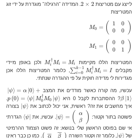
2\times2
2
×
2
לייצג עם מטריצות
. המדידה "הרגילה" מוגדרת על ידי זוג
המטריצות
1
0
M_{0}=\left(\begin{array}
(
)
=
M
0
0
0
{cc} 1 & 0\\ 0 & 0
\end{array}\right)
0
0
M_{1}=\left(\begin{array}
(
)
=
M
1
0
1
{cc} 0 & 0\\ 0 & 1
\end{array}\right)
†
M_{i}^{\dagger
=
המטריצות הללו מקיימות
M
M
M
ולכן באופן מיידי
i
i
i
−
1
†
k
\sum_{i=0}^{k-
=
∑
מקבלים
I
M
M
, כלומר המטריצות הללו אכן
i
=
0
i
i
1}M_{i}^{\dagger}M_{i}
מגדירות לי מדידה חוקית על פי ההגדרה שנתתי.
\le
∣
⟩
=
∣
0
⟩
+
עכשיו, מה קורה כאשר מודדים את המצב
α
ψ
†
=\
p\
(
0
)
=
⟨
∣
∣
⟩
∣
1
⟩
β
? ההסתברות לקבל 0 היא
ψ
M
M
ψ
p
.
0
0
+\
\p
\left|\p
∣
⟩
איך מחשבים את זה? ראשית, אני יכול לכתוב את
ψ
בצורה
\left|\psi\right\rangl
\left\lan
(
)
α
⟨
∣
∣
⟩
=
פשוטה בתור וקטור:
ψ
. עכשיו, את
ψ
הגדרתי
=\left(\begin{array}
\psi\righ
β
{c} \alpha\\ \bet
אי שם בפוסט הראשון שלי בנושא: זה פשוט הצמוד ההרמיטי
\end{array}\right)
\left|\psi\right\rangle
\left(\begin{ar
∣
⟩
(
)
של
ψ
, כלומר זה וקטור השורה
. כמו כן כבר ראינו
α
β