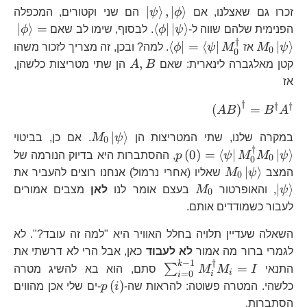
\left|\psi\right\rangle
∣
⟩
,
∣
⟩
זכרו גם שאצלנו, אם
ϕ
ψ
הם שני וקטורים, המכפלה
,\left|\phi\right\rangle
\left\langle
\le
∣
⟩
=
⟨
∣
∣
⟩
הפנימית שלהם שווה ל-
ψ
ϕ
. לבסוף, שימו לב שאם
ϕ
†
\phi\right|\left|\psi\right
=M
\left\langle
⟨
∣
=
⟨
∣
∣
⟩
ψ
M
אז
M
ψ
ϕ
. למה? ובכן, זה מצריך לזכור משהו
0
0
\phi\right|=\left\langle
A,B
,
קטן מאלגברה לינארית: שאם
B
A
הן שתי מטריצות כלשהן,
\psi\right|M_{0}^{\dagger}
אז
†
\left(AB\right)^{\dagger}=B^{\da
†
†
(
)
=
A
B
B
A
M_{0}\left|\psi
p\
∣
⟩
במקרה שלנו, שתי המטריצות הן
ψ
M
. אם כן, בביטוי
0
†
\p
(
0
)
=
⟨
∣
∣
⟩
ψ
M
M
ψ
p
, ההסתברות היא בדיוק הנורמה של
0
0
M_{0}\left|\psi\right\rangle
\l
∣
⟩
המצב
ψ
M
שאליו (אחרי נרמול) אנחנו רוצים להעביר את
0
M_{0}
∣
⟩
ψ
, והאופרטור
M
בעצם אומר לנו
לאן
מצבים אמורים
0
לעבור כשמודדים אותם.
השאלה שעדיין תלויה בחלל האוויר היא "למה זה עובד?". לא
לגמרי ברור מה אמור
לא לעבוד
כאן, אבל הרי לא דרשתי את
−
1
†
k
\sum_{i=0}^{k-
=
∑
התנאי
I
M
M
סתם, הוא בא להשיג מטרה
i
=
0
i
i
1}M_{i}^{\dagger}M_{i}=
p\left(i\right)
(
)
כלשהי. המטרה פשוטה: להראות שה-
i
p
-ים שלי אכן מהווים
הסתברות.