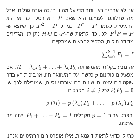
אני לא ארחיב כאן יותר מדי על מה זו הטלה אורתוגונלית, אבל
P
מה שרלוונטי לענייננו הוא שאם
P
היא הטלה כזו אז היא
2
†
P^{\dagger}=P
P^{2}=P
P
=
=
הרמיטית, כלומר
P
P
, וכמו כן
P
P
, כך שיוצא ש-
†
P
\mathcal{H}
=
H
P
P
P
. לכן, כדי לראות שה-
P
-ים ש-
נתן לנו מגדירים
מדידה חוקית, מספיק להראות שמתקיים
−
1
k
\sum_{i=0}^{k-
=
∑
P
I
i
=
0
i
1}P_{i}=I
\mat
=
+
…
+
H
זה נובע בקלות מהמשוואה
P
λ
P
λ
. אם
1
1
k
k
p
מפעילים פולינום
p
כלשהו על המשוואה הזו, אז בזכות העובדה
P
שוקטורים עצמיים שונים הם אורתוגונליים, שמובילה לכך ש-
i\ne

=
=
0
P
P
לכל
j
i
, מקבלים
i
j
j
p\left(\mathcal{
(
)
=
(
)
+
…
+
(
)
H
p
p
λ
P
p
λ
P
1
1
k
k
p=1
P_{1}+\l
+
…
+
=
=
1
ובפרט עבור
p
מקבלים
I
P
P
, שזה מה
1
k
שרצינו.
כרגיל, כדאי לראות דוגמאות. אילו אופרטורים הרמיטיים אנחנו