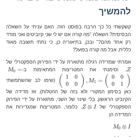
להמשיך
קשקשתי כל כך הרבה בפוסט הזה. האם עניתי על השאלה
הבסיסית? השאלה "מה קורה אם יש לי שני קיוביטים ואני מודד
רק אחד מהם?" ובכן, בתיאוריה כן, כי נתתי תשובה מאוד
כללית, אבל מה קורה בפועל?
Z
אמרתי שמדידה רגילה מתוארת על ידי הפירוק הספקטרלי של
M_
=
Z
, וסימנתי את המטריצות המתאימות ב-
M
0
\e
1
0
0
0
(
)
(
)
,
=
M
(שימו לב שהשתמשתי
1
{c
0
0
0
1
כאן בסימון המקורי ולא בזה של ההטלות). אז מדידה של
הקיוביט הראשון, בלי שינוי של השני, מתוארת על ידי הפירוק
Z\otimes
⊗
הספקטרלי של
I
Z
. כלומר, המטריצות שמגדירות את
I
המדידה הן
M_{0}\otimes
⊗
M
I
0
I