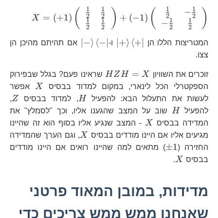
1
1
1
1
−
X=\left
(
)
(
)
2
2
2
2
=
(
+
1
)
+
(
−
1
)
X
1
1
1
1
−
{2} & 
2
2
2
2
\end{ar
\left|+\right\rangle
\left|-
∣
−
⟩
⟨
−
∣
∣
+
⟩
⟨
+
∣
המטריצות הללו הן
ו-
אם תהיתם מהיכן הן
{cc} \
\left\langle
\right\rangle
צצו.
\frac{1
+\right|
\left\langle -
HZH=X
=
זוכרים את השוויון
X
\right|
H
Z
H
שראינו פעם? בגלל שבפירוק
X
הספקטרלי הכל לינארי, במקום למדוד בבסיס
X
אפשר
H
Z
לעשות את התעלול הבא: להפעיל
H
, למדוד בבסיס
Z
,
H
להפעיל
H
שוב על המצב שהגענו אליו, וכך "לסמלץ" את
X
המדידה בבסיס
X
- המצב שנגיע אליו בסוף הוא זה שהיינו
X
מגיעים אליו אם היינו מודדים בבסיס
X
, וגם הערך שהמדידה
\pm1
±
1
החזירה (
) מתאים למה שהיינו רואים אם היינו מודדים
X
בבסיס
X
.
מדידות, במובן המאוד פרטני
שאנחנו ממש ממש צריכים כדי